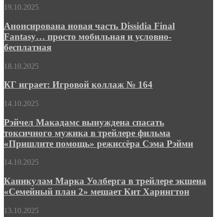
трейлер
Анонсирована
19.10.2025
и
новая
дата
часть
Анонсирована новая часть Dissidia Final
выхода
Dissidia
Fantasy… просто мобильная и условно-
слэшера
Final
в
бесплатная
Fantasy…
духе
просто
классики
КГ
18.10.2025
мобильная
фэнтези-
играет:
и
жанра
Игровой
КГ играет: Игровой коллаж № 164
условно-
коллаж
бесплатная
№
Рэйчел
14.10.2025
164
Макадамс
вынуждена
Рэйчел Макадамс вынуждена спасать
спасать
токсичного мужика в трейлере фильма
токсичного
«Пришлите помощь» режиссёра Сэма Рэйми
мужика
в
Каникулам
14.10.2025
трейлере
Марка
фильма
Уолберга
Каникулам Марка Уолберга в трейлере экшена
«Пришлите
в
помощь»
«Семейный план 2» мешает Кит Харингтон
трейлере
режиссёра
экшена
Сэма
Арни
13.10.2025
«Семейный
Рэйми