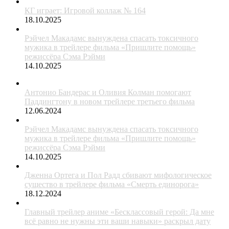
КГ играет: Игровой коллаж № 164
18.10.2025
Рэйчел Макадамс вынуждена спасать токсичного
мужика в трейлере фильма «Пришлите помощь»
режиссёра Сэма Рэйми
14.10.2025
Антонио Бандерас и Оливия Колман помогают
Паддингтону в новом трейлере третьего фильма
12.06.2024
Рэйчел Макадамс вынуждена спасать токсичного
мужика в трейлере фильма «Пришлите помощь»
режиссёра Сэма Рэйми
14.10.2025
Дженна Ортега и Пол Радд сбивают мифологическое
существо в трейлере фильма «Смерть единорога»
18.12.2024
Главный трейлер аниме «Бесклассовый герой: Да мне
всё равно не нужны эти ваши навыки» раскрыл дату