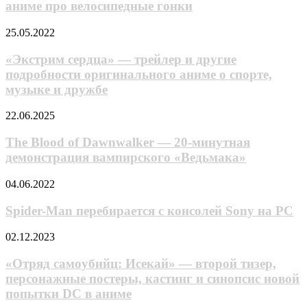
и
аниме про велосипедные гонки
напрокат»
анонс
оригинального
«Экстрим
25.05.2022
аниме
сердца»
про
—
«Экстрим сердца» — трейлер и другие
велосипедные
трейлер
подробности оригинального аниме о спорте,
гонки
и
музыке и дружбе
другие
подробности
The
22.06.2025
оригинального
Blood
аниме
of
The Blood of Dawnwalker — 20-минутная
о
Dawnwalker
спорте,
демонстрация вампирского «Ведьмака»
—
музыке
20-
и
Spider-
04.06.2022
минутная
дружбе
Man
демонстрация
перебирается
Spider-Man перебирается с консолей Sony на PC
вампирского
с
«Ведьмака»
консолей
«Oтpяд
02.12.2023
Sony
caмoyбийц:
на
Иceкaй»
«Oтpяд caмoyбийц: Иceкaй» — второй тизер,
PC
—
персонажные постеры, кастинг и синопсис новой
второй
попытки DC в аниме
тизер,