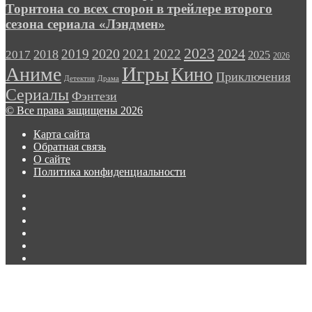
Билли
Торнтона со всех сторон в трейлере второго
раза
Боба
сезона сериала «Лэндмен»
Торнтона
со
2023
2024
2019
2020
2021
2022
2018
всех
2017
2025
2026
сторон
Игры
Аниме
Кино
Приключения
в
Детектив
Драма
трейлере
Сериалы
Фэнтези
второго
© Все права защищены 2026
сезона
сериала
Карта сайта
«Лэндмен»
Обратная связь
О сайте
Политика конфиденциальности
Facebook
Twitter
vk.com
Одноклассники
Telegram
RSS
Кнопка
«Наверх»