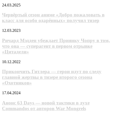
персонажные
Червёртый
24.03.2025
постеры,
сезон
кастинг
аниме
Червёртый сезон аниме «Добро пожаловать в
и
«Добро
синопсис
класс для особо одарённых» получил тизер
пожаловать
новой
в
попытки
Ричард
12.03.2023
класс
DC
Мэдден
для
в
убеждает
Ричард Мэдден убеждает Приянку Чопру в том,
особо
аниме
Приянку
что она — суперагент в первом отрывке
одарённых»
Чопру
получил
«Цитадели»
в
тизер
том,
Прикончить
10.12.2022
что
Гитлера
она
—
Прикончить Гитлера — герои идут по следу
—
герои
суперагент
главной жертвы в тизере второго сезона
идут
в
«Охотников»
по
первом
следу
отрывке
Анонс
17.04.2024
главной
«Цитадели»
63
жертвы
Days
Анонс 63 Days — новой тактики в духе
в
—
тизере
Commandos от авторов War Mongrels
новой
второго