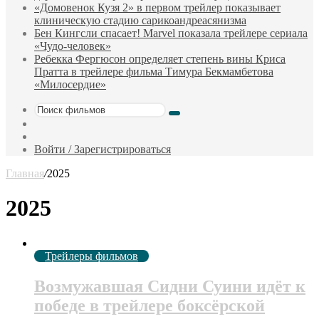
«Домовенок Кузя 2» в первом трейлер показывает
клиническую стадию сарикоандреасянизма
Бен Кингсли спасает! Marvel показала трейлере сериала
«Чудо-человек»
Ребекка Фергюсон определяет степень вины Криса
Пратта в трейлере фильма Тимура Бекмамбетова
«Милосердие»
Поиск
Sidebar
фильмов
Случайный
фильм
Войти / Зарегистрироваться
Главная
/
2025
2025
Трейлеры фильмов
Возмужавшая Сидни Суини идёт к
победе в трейлере боксёрской