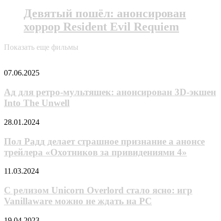
Девятый пошёл: анонсирован
хоррор Resident Evil Requiem
Показать еще фильмы
Случайные анонсы
Ад
07.06.2025
для
ретро-
Ад для ретро-мультяшек: анонсирован 3D-экшен
мультяшек:
Into The Unwell
анонсирован
3D-
Пол
28.01.2024
экшен
Радд
Into
делает
Пол Радд делает страшное признание а анонсе
The
страшное
трейлера «Охотников за привидениями 4»
Unwell
признание
а
С
11.03.2024
анонсе
релизом
трейлера
Unicorn
С релизом Unicorn Overlord стало ясно: игр
«Охотников
Overlord
Vanillaware можно не ждать на PC
за
стало
привидениями
ясно:
4»
Трейлер
19.04.2023