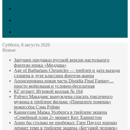
vk.com
Twitter
Facebook
Суббота, 8 августа 2026
Новые
Запущен предзаказ русской версии настольного
фэнтези-эпика «Миддара»
Age of Barbarians Chronicles — трейлер и дата выхода
слэшера в духе классики фэнтези-жанра
Анонсирована новая часть Dissidia Final Fantasy…
просто мобильная и условно-бесплатная
КГ играет: Игровой коллаж № 164
Рэйчел Макадамс вынуждена спасать токсичного
мужика в трейлере фильма «Пришлите помощь»
режиссёра Сэма Рэйми
Каникулам Марка Уолберга в трейлере экшена
«Семейный план 2» мешает Кит Харингтон
Арни бы столько не пробежал: Глен Пауэлл хорошо
держит темп в трейлере экшена «Бегущий человек»