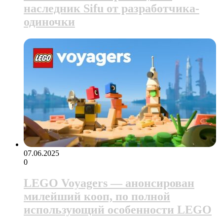
наследник Sifu от разработчика-
одиночки
07.06.2025
0
LEGO Voyagers — анонсирован
милейший кооп, по полной
использующий особенности LEGO