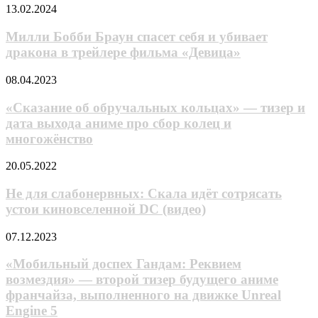
тактики
сезона
Милли
13.02.2024
в
«Охотников»
Бобби
духе
Браун
Милли Бобби Браун спасет себя и убивает
Commandos
спасет
дракона в трейлере фильма «Девица»
от
себя
авторов
и
War
«Сказание
08.04.2023
убивает
Mongrels
об
дракона
обручальных
«Сказание об обручальных кольцах» — тизер и
в
кольцах»
дата выхода аниме про сбор колец и
трейлере
—
фильма
многожёнство
тизер
«Девица»
и
Не
20.05.2022
дата
для
выхода
слабонервных:
Не для слабонервных: Скала идёт сотрясать
аниме
Скала
про
устои киновселенной DC (видео)
идёт
сбор
сотрясать
колец
«Мобильный
07.12.2023
устои
и
доспех
киновселенной
многожёнство
Гандам:
«Мобильный доспех Гандам: Реквием
DC
Реквием
возмездия» — второй тизер будущего аниме
(видео)
возмездия»
франчайза, выпoлнeнного нa движкe Unreal
—
Engine 5
второй