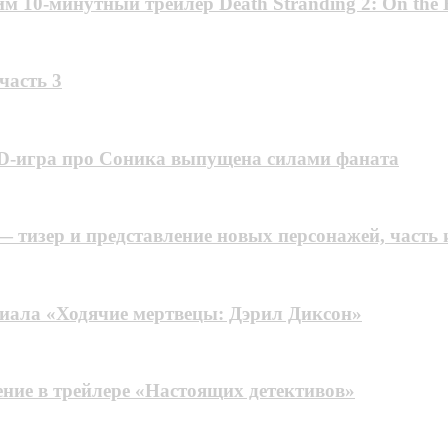
м 10-минутный трейлер Death Stranding 2: On the 
 часть 3
я 2D-игра про Соника выпущена силами фаната
 тизер и представление новых персонажей, часть 
риала «Ходячие мертвецы: Дэрил Диксон»
ние в трейлере «Настоящих детективов»