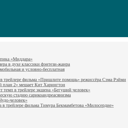
-эпика «Миддара»
эшера в духе классики фэнтези-жанра
о мобильная и условно-бесплатная
 в трейлере фильма «Пришлите помощь» режиссёра Сэма Рэйми
й план 2» мешает Кит Харингтон
т темп в трейлере экшена «Бегущий человек»
ческую стадию сарикоандреасянизма
«Чудо-человек»
а в трейлере фильма Тимура Бекмамбетова «Милосердие»