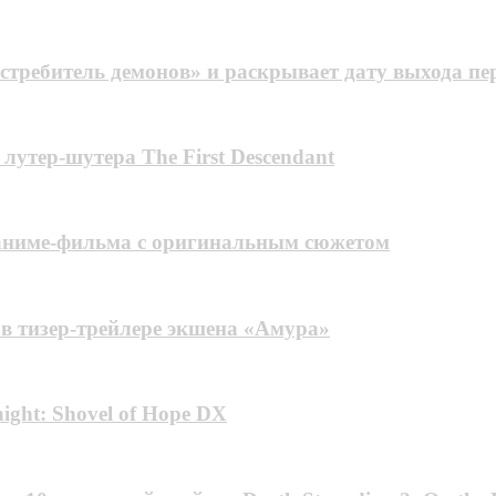
требитель демонов» и раскрывает дату выхода пе
лутер-шутера The First Descendant
 аниме-фильма с оригинальным сюжетом
 в тизер-трейлере экшена «Амура»
ight: Shovel of Hope DX