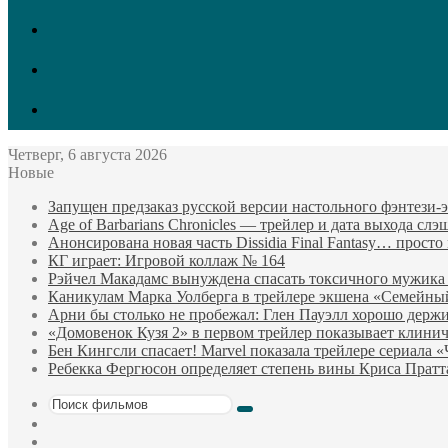
vk.com
Twitter
Facebook
Четверг, 6 августа 2026
Новые
Запущен предзаказ русской версии настольного фэнтези
Age of Barbarians Chronicles — трейлер и дата выхода сл
Анонсирована новая часть Dissidia Final Fantasy… прост
КГ играет: Игровой коллаж № 164
Рэйчел Макадамс вынуждена спасать токсичного мужика
Каникулам Марка Уолберга в трейлере экшена «Семейны
Арни бы столько не пробежал: Глен Пауэлл хорошо держи
«Домовенок Кузя 2» в первом трейлер показывает клини
Бен Кингсли спасает! Marvel показала трейлере сериала 
Ребекка Фергюсон определяет степень вины Криса Пратт
Поиск
Sidebar
фильмов
Случайный