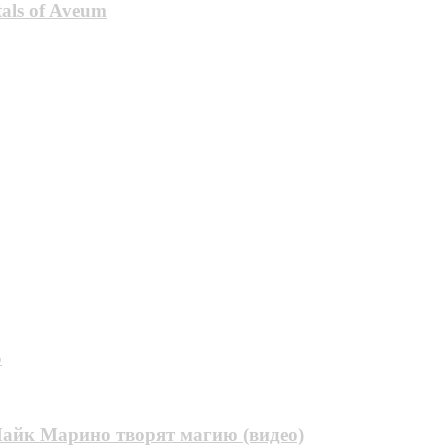
als of Aveum
5
айк Марино творят магию (видео)