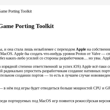
ame Porting Toolkit
Game Porting Toolkit
ы, и она стала лишь незыблемее с переходом
Apple
на собственн
MacOS. Apple бы создать что-нибудь уровня Proton от Valve — 
ез каких-либо усилий со стороны разработчиков… но увы. Apple
(в изрядной степени ответственной за успех iOS) Apple всё-та
ый радикально упростить разработчикам создание нативных порт
нательном создании портов — то есть в лучшем случае нововведен
в нём под игры будет отводиться больше мощностей CPU и GPU,
среди портируемых под MacOS игр появится режиссёрская версия