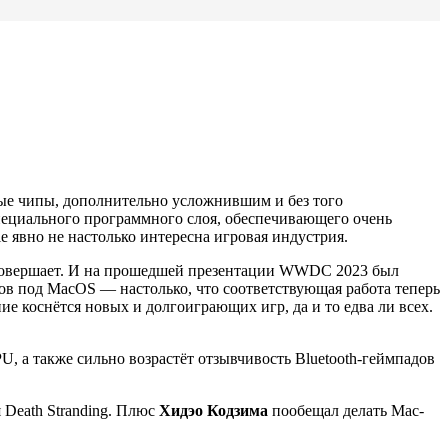
ые чипы, дополнительно усложнившим и без того
специального программного слоя, обеспечивающего очень
 явно не настолько интересна игровая индустрия.
ки совершает. И на прошедшей презентации WWDC 2023 был
ов под MacOS — настолько, что соответствующая работа теперь
ие коснётся новых и долгоиграющих игр, да и то едва ли всех.
 а также сильно возрастёт отзывчивость Bluetooth-геймпадов
 Death Stranding. Плюс
Хидэо Кодзима
пообещал делать Mac-