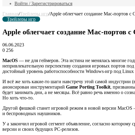
фильм
Войти / Зарегистрироваться
Главная
/
Трейлеры игр
/
Apple облегчает создание Mac-портов с G
Трейлеры игр
Apple облегчает создание Mac-портов с 
06.06.2023
0
256
MacOS
— не для геймеров. Эта истина не менялась многие год
непривлекательную перспективу создания игровых портов под 
достойный уровень работоспособности Windows-игр под Linux б
И всё же хоть какие-то шаги навстречу этой самой индустрии 
анонсирован инструментарий
Game Porting Toolkit
, призванн
будет занимать дни, а не месяцы. Всё равно речь именно о соз
Но хоть что-то.
Другой фишкой станет игровой режим в новой версии MacOS — 
и беспроводных наушников.
У а закончил игровой сегмент объявление, согласно которому 
версии и своих будущих PC-релизов.