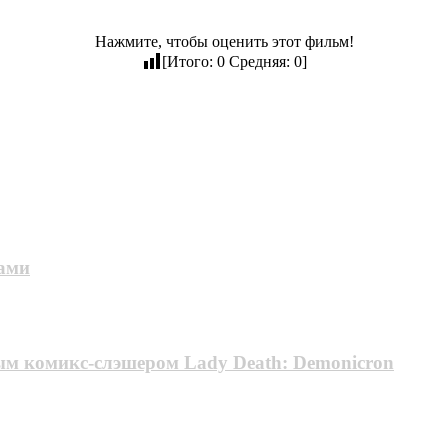
Нажмите, чтобы оценить этот фильм!
[Итого:
0
Средняя:
0
]
тами
ым комикс-слэшером Lady Death: Demonicron