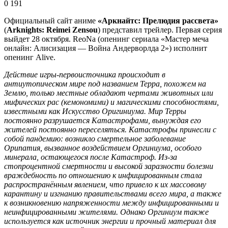
0
191
Официальный сайт аниме
«Аркнайтс: Прелюдия рассвета»
(
Arknights: Reimei Zensou
) представил трейлер. Первая серия
выйдет 28 октября. ReoNa (опенинг сериала «Мастер меча
онлайн: Алисизация — Война Андерворлда 2») исполнит
опенинг Alive.
Действие игры-первоисточника происходит в
антиутопическом мире под названием Терра, похожем на
Землю, только местные обладают чертами животных или
мифических рас (кемономими) и магическими способностями,
известными как Искусство Оригиниума. Мир Терры
постоянно разрушается Катастрофами, вынуждая его
жителей постоянно переселяться. Катастрофы принесли с
собой пандемию: возникло смертельное заболевание
Орипатия, вызванное воздействием Оргиниума, особого
минерала, остающегося после Катастроф. Из-за
стопроцентной смертности и высокой заразности болезни
враждебность по отношению к инфицированным стала
распространённым явлением, что привело к их массовому
карантину и изгнанию правительствами всего мира, а также
к возникновению напряженности между инфицированными и
неинфицированными жителями. Однако Оргиниум также
используется как источник энергии и прочный материал для