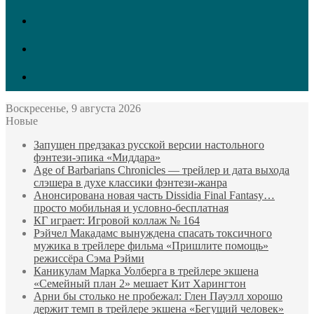
vk.com
Twitter
Facebook
Воскресенье, 9 августа 2026
Новые
Запущен предзаказ русской версии настольного
фэнтези-эпика «Миддара»
Age of Barbarians Chronicles — трейлер и дата выхода
слэшера в духе классики фэнтези-жанра
Анонсирована новая часть Dissidia Final Fantasy…
просто мобильная и условно-бесплатная
КГ играет: Игровой коллаж № 164
Рэйчел Макадамс вынуждена спасать токсичного
мужика в трейлере фильма «Пришлите помощь»
режиссёра Сэма Рэйми
Каникулам Марка Уолберга в трейлере экшена
«Семейный план 2» мешает Кит Харингтон
Арни бы столько не пробежал: Глен Пауэлл хорошо
держит темп в трейлере экшена «Бегущий человек»