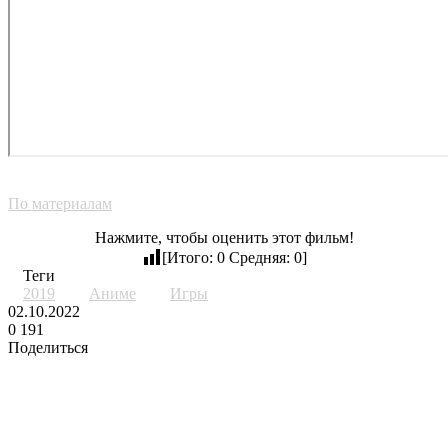
По материалам
Нажмите, чтобы оценить этот фильм!
[Итого:
0
Средняя:
0
]
Теги
2019
Аниме
Игры
02.10.2022
0
191
Поделиться
Facebook
Twitter
LinkedIn
Tumblr
Reddit
Вконтакте
Одноклассники
Skype
Messenger
Messenger
WhatsApp
Telegram
Viber
Line
Поделиться
через
Похожие фильмы
электронную
почту