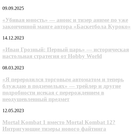
и
«Убивая
09.09.2025
сэйю
юность»
для
—
«Убивая юность» — анонс и тизер аниме по уже
аниме
анонс
законченной манге автора «Баскетбола Куроко»
про
и
братьев
тизер
и
«Иван
14.12.2023
аниме
их
Грозный:
по
обычную
Первый
«Иван Грозный: Первый царь» — историческая
уже
жизнь
царь»
настольная стратегия от Hobby World
законченной
—
манге
историческая
автора
«Я
08.03.2023
настольная
«Баскетбола
переродился
стратегия
Куроко»
торговым
«Я переродился торговым автоматом и теперь
от
автоматом
блуждаю в подземельях» — трейлер и другие
Hobby
и
World
подробности исекая с перерождением в
теперь
неодушевленный предмет
блуждаю
в
Mortal
подземельях»
12.05.2023
Kombat
—
1
трейлер
Mortal Kombat 1 вместо Mortal Kombat 12?
вместо
и
Интригующие тизеры нового файтинга
Mortal
другие