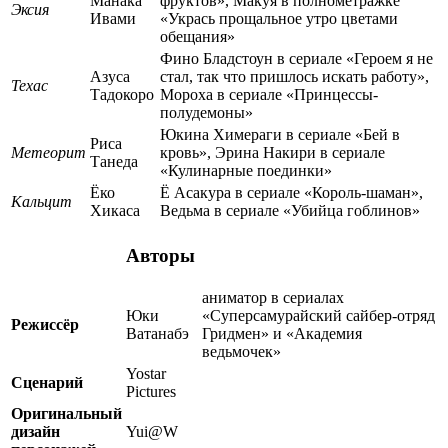
Манака
фруктов», Макуя в полнометражке
Эксия
Ивами
«Укрась прощальное утро цветами
обещания»
Фино Бладстоун в сериале «Героем я не
Азуса
стал, так что пришлось искать работу»,
Техас
Тадокоро
Мороха в сериале «Принцессы-
полудемоны»
Юкина Химераги в сериале «Бей в
Риса
Метеорит
кровь», Эрина Накири в сериале
Танеда
«Кулинарные поединки»
Ёко
Ё Асакура в сериале «Король-шаман»,
Кальцит
Хикаса
Ведьма в сериале «Убийца гоблинов»
Авторы
аниматор в сериалах
Юки
«Суперсамурайский сайбер-отряд
Режиссёр
Ватанабэ
Гридмен» и «Академия
ведьмочек»
Yostar
Сценарий
Pictures
Оригинальный
дизайн
Yui@W