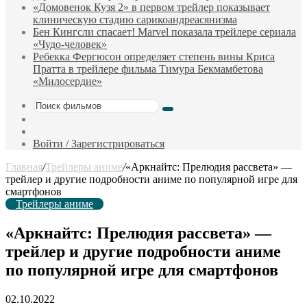
«Домовенок Кузя 2» в первом трейлер показывает
клиническую стадию сарикоандреасянизма
Бен Кингсли спасает! Marvel показала трейлере сериала
«Чудо-человек»
Ребекка Фергюсон определяет степень вины Криса
Пратта в трейлере фильма Тимура Бекмамбетова
«Милосердие»
Поиск
Sidebar
фильмов
Случайный
фильм
Войти / Зарегистрироваться
Главная
/
Трейлеры аниме
/
«Аркнайтс: Прелюдия рассвета» —
трейлер и другие подробности аниме по популярной игре для
смартфонов
Трейлеры аниме
«Аркнайтс: Прелюдия рассвета» —
трейлер и другие подробности аниме
по популярной игре для смартфонов
02.10.2022