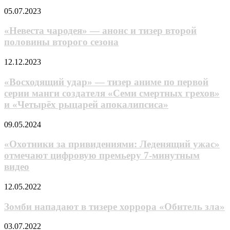
Kombat
подробности
«Невеста
05.07.2023
12?
исекая
чародея»
Интригующие
с
—
«Невеста чародея» — анонс и тизер второй
тизеры
перерождением
анонс
половины второго сезона
нового
в
и
файтинга
неодушевленный
тизер
предмет
«Восходящий
12.12.2023
второй
удар»
половины
—
«Восходящий удар» — тизер аниме по первой
второго
тизер
серии манги создателя «Семи смертных грехов»
сезона
аниме
и «Четырёх рыцарей апокалипсиса»
по
первой
«Охотники
09.05.2024
серии
за
манги
привидениями:
«Охотники за привидениями: Леденящий ужас»
создателя
Леденящий
«Семи
отмечают цифровую премьеру 7-минутным
ужас»
смертных
видео
отмечают
грехов»
цифровую
и
Зомби
12.05.2022
премьеру
«Четырёх
нападают
7-
рыцарей
в
Зомби нападают в тизере хоррора «Обитель зла»
минутным
апокалипсиса»
тизере
видео
хоррора
Японские
03.07.2022