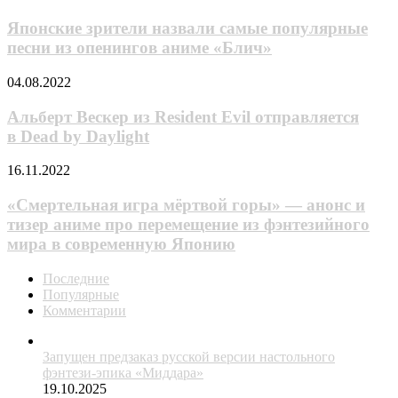
«Обитель
зрители
зла»
назвали
Японские зрители назвали самые популярные
самые
песни из опенингов аниме «Блич»
популярные
песни
Альберт
04.08.2022
из
Вескер
опенингов
из Resident
Альберт Вескер из Resident Evil отправляется
аниме
Evil
в Dead by Daylight
«Блич»
отправляется
в Dead
«Смертельная
16.11.2022
by Daylight
игра
мёртвой
«Смертельная игра мёртвой горы» — анонс и
горы»
тизер аниме про перемещение из фэнтезийного
—
мира в современную Японию
анонс
и
Последние
тизер
Популярные
аниме
Комментарии
про
перемещение
из
Запущен предзаказ русской версии настольного
фэнтезийного
фэнтези-эпика «Миддара»
мира
19.10.2025
в