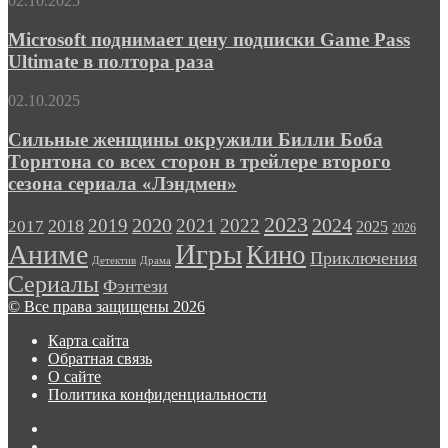
02.10.2025
инди-
поднимает
хоррора
цену
Microsoft поднимает цену подписки Game Pass
подписки
Ultimate в полтора раза
Game
Pass
Сильные
02.10.2025
Ultimate
женщины
в
окружили
Сильные женщины окружили Билли Боба
полтора
Билли
Торнтона со всех сторон в трейлере второго
раза
Боба
сезона сериала «Лэндмен»
Торнтона
со
2023
2024
2019
2020
2021
2022
2018
всех
2017
2025
2026
сторон
Игры
Аниме
Кино
Приключения
в
Детектив
Драма
трейлере
Сериалы
Фэнтези
второго
© Все права защищены 2026
сезона
сериала
Карта сайта
«Лэндмен»
Обратная связь
О сайте
Политика конфиденциальности
Facebook
Twitter