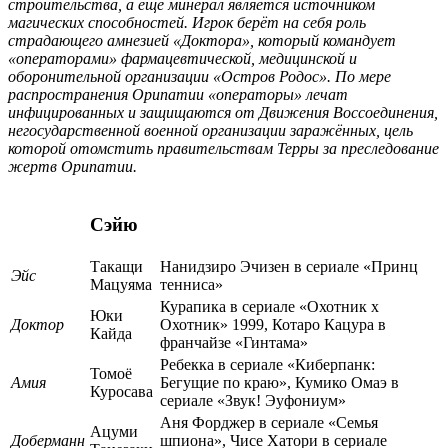
строительства, а ещё минерал является источником
магических способностей. Игрок берёт на себя роль
страдающего амнезией «Доктора», который командует
«операторами» фармацевтической, медицинской и
оборонительной организации «Остров Родос». По мере
распространения Орипатии «операторы» лечат
инфицированных и защищаются от Движения Воссоединения,
негосударственной военной организации заражённых, цель
которой отомстить правительствам Терры за преследование
жертв Орипатии.
Сэйю
Такащи
Нанидзиро Эчизен в сериале «Принц
Эйс
Мацуяма
тенниса»
Курапика в сериале «Охотник х
Юки
Доктор
Охотник» 1999, Котаро Кацура в
Кайда
франчайзе «Гинтама»
Ребекка в сериале «Киберпанк:
Томоё
Амия
Бегущие по краю», Кумико Омаэ в
Куросава
сериале «Звук! Эуфониум»
Аня Форджер в сериале «Семья
Ацуми
Доберманн
шпиона», Чисе Хатори в сериале