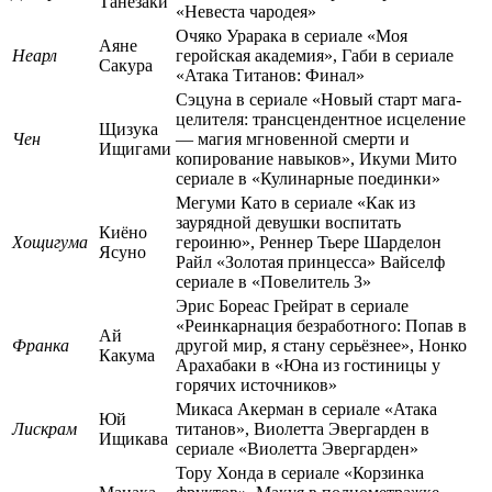
Танезаки
«Невеста чародея»
Очяко Урарака в сериале «Моя
Аяне
Неарл
геройская академия», Габи в сериале
Сакура
«Атака Титанов: Финал»
Сэцуна в сериале «Новый старт мага-
целителя: трансцендентное исцеление
Щизука
Чен
— магия мгновенной смерти и
Ищигами
копирование навыков», Икуми Мито
сериале в «Кулинарные поединки»
Мегуми Като в сериале «Как из
заурядной девушки воспитать
Киёно
Хощигума
героиню», Реннер Тьере Шарделон
Ясуно
Райл «Золотая принцесса» Вайселф
сериале в «Повелитель 3»
Эрис Бореас Грейрат в сериале
«Реинкарнация безработного: Попав в
Ай
Франка
другой мир, я стану серьёзнее», Нонко
Какума
Арахабаки в «Юна из гостиницы у
горячих источников»
Микаса Акерман в сериале «Атака
Юй
Лискрам
титанов», Виолетта Эвергарден в
Ищикава
сериале «Виолетта Эвергарден»
Тору Хонда в сериале «Корзинка