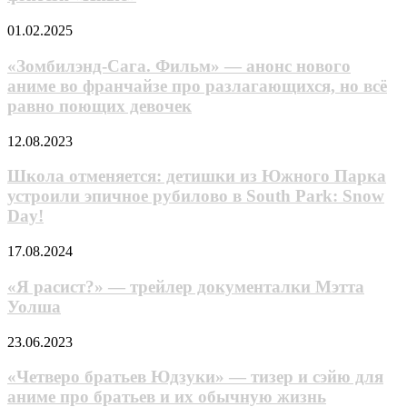
х
трейлере
в
«Фуриосы»
«Зомбилэнд-
01.02.2025
тизере
Сага.
фэнтези
Фильм»
«Зомбилэнд-Сага. Фильм» — анонс нового
«Иные»
—
аниме во франчайзе про разлагающихся, но всё
анонс
равно поющих девочек
нового
аниме
Школа
12.08.2023
во
отменяется:
франчайзе
детишки
Школа отменяется: детишки из Южного Парка
про
из
разлагающихся,
устроили эпичное рубилово в South Park: Snow
Южного
но
Day!
Парка
всё
устроили
равно
«Я
17.08.2024
эпичное
поющих
расист?»
рубилово
девочек
—
«Я расист?» — трейлер документалки Мэтта
в
трейлер
South
Уолша
документалки
Park:
Мэтта
Snow
«Четверо
23.06.2023
Уолша
Day!
братьев
Юдзуки»
«Четверо братьев Юдзуки» — тизер и сэйю для
—
аниме про братьев и их обычную жизнь
тизер