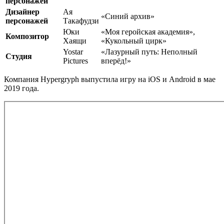
персонажей
Дизайнер
Ая
«Синий архив»
персонажей
Такафудзи
Юки
«Моя геройская академия»,
Композитор
Хаящи
«Кукольный цирк»
Yostar
«Лазурный путь: Неполный
Студия
Pictures
вперёд!»
Компания Hypergryph выпустила игру на iOS и Android в мае
2019 года.