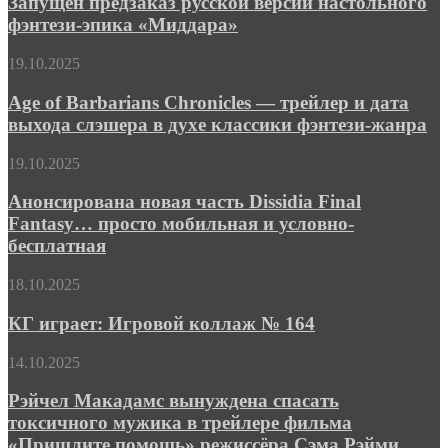
Запущен предзаказ русской версии настольного
версии
фэнтези-эпика «Миддара»
настольного
фэнтези-
Age
19.10.2025
эпика
of
«Миддара»
Barbarians
Age of Barbarians Chronicles — трейлер и дата
Chronicles
выхода слэшера в духе классики фэнтези-жанра
—
трейлер
Анонсирована
19.10.2025
и
новая
дата
часть
Анонсирована новая часть Dissidia Final
выхода
Dissidia
Fantasy… просто мобильная и условно-
слэшера
Final
в
бесплатная
Fantasy…
духе
просто
классики
КГ
18.10.2025
мобильная
фэнтези-
играет:
и
жанра
Игровой
КГ играет: Игровой коллаж № 164
условно-
коллаж
бесплатная
№
Рэйчел
14.10.2025
164
Макадамс
вынуждена
Рэйчел Макадамс вынуждена спасать
спасать
токсичного мужика в трейлере фильма
токсичного
«Пришлите помощь» режиссёра Сэма Рэйми