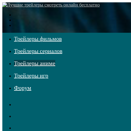
Меню
Поиск
фильмов
Войти
Трейлеры фильмов
Трейлеры сериалов
Трейлеры аниме
Трейлеры игр
Форум
RSS
Telegram
Одноклассники