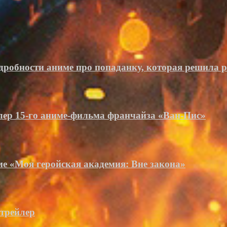
дробности аниме про попаданку, которая решила 
лер 15-го аниме-фильма франчайза «Ван-Пис»
ме «Моя геройская академия: Вне закона»
 трейлер