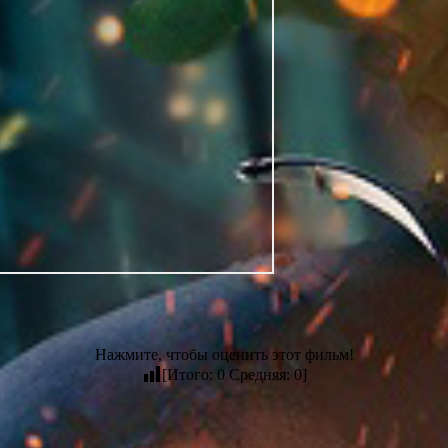
Нажмите, чтобы оценить этот фильм!
[Итого:
0
Средняя:
0
]