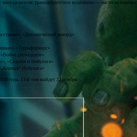
т мага-целителя: трансцендентное исцеление — магия мгновенн
осстание», «Динамический аккорд»
инки», «Терраформарс»
 «Война двенадцати»
а», «Синоби и Нобунага»
а „Корица“ Нобунага»
018 года. 13-й том выйдет 22 ноября.