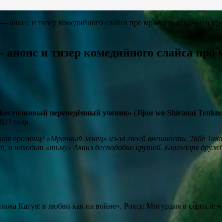
— анонс и тизер комедийного слайса про мрачную девочку и пр
анонс и тизер комедийного слайса про 
Бестолковый переведённый ученик»
(
Jijou wo Shiranai Tenkou
023 года.
ая прозвище «Мрачный жнец» из-за своей внешности. Тайё Такад
т, и находит «тьму» Аканэ бесподобно крутой. Благодаря друж
пожа Кагуя: в любви как на войне», Рокси Мигурдия в сериале «