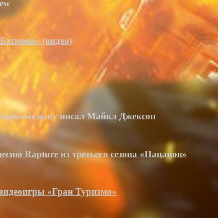
rew
Бэтмена» (видео)
Origins музыку писал Майкл Джексон
есню Rapture из третьего сезона «Пацанов»
 видеоигры «Гран Туризмо»