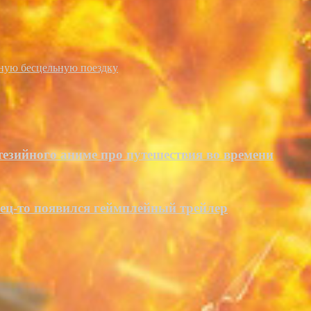
нную бесцельную поездку
тезийного аниме про путешествия во времени
онец-то появился геймплейный трейлер