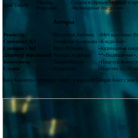
Щизука
Сэцуна в сериале «Новый стар
Тайё Такада
Ищигами
«Кулинарные поединки»
Авторы
Режиссёр
Щигенори Кагеяма
«Меч королевы: В
Сценарист №1
Такафуми Хощикава
«Кэнди-Бой»
Сценарист №2
Щёго Ясукава
«Кулинарные поед
Дизайнер персонажей
Чикащи Кадекару
**«Видящая-чан»,
Композитор
Тощио Масуда
«Поцелуй божеств
Студия
St.Signpost
«Царство 3», «Од
Таку Кавамура публикует мангу в журнале Gangan Joker с мая 2