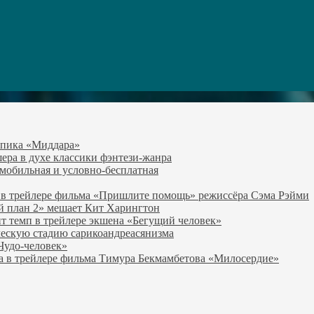
-эпика «Миддара»
эшера в духе классики фэнтези-жанра
о мобильная и условно-бесплатная
 в трейлере фильма «Пришлите помощь» режиссёра Сэма Рэйми
й план 2» мешает Кит Харингтон
т темп в трейлере экшена «Бегущий человек»
ческую стадию сарикоандреасянизма
«Чудо-человек»
а в трейлере фильма Тимура Бекмамбетова «Милосердие»