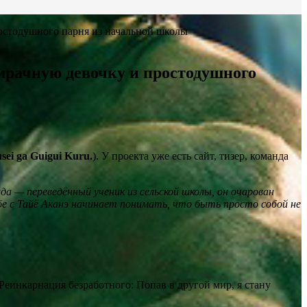
остодушного парня из начальной школы
мрачную девочку и простодушного
sei ga Guigui Kuru.
). У проекта уже есть сайт, тизер, команда
а — переведённый ученик из сельской школы, он очарован
бе с Тайё Аканэ начинает понимать, что быть просто собой не
Реинкарнация безработного: Попав в другой мир, я стану