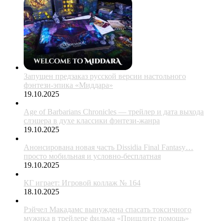
Запущен предзаказ русской версии настольного
фэнтези-эпика «Миддара»
19.10.2025
Age of Barbarians Chronicles — трейлер и дата выхода
слэшера в духе классики фэнтези-жанра
19.10.2025
Анонсирована новая часть Dissidia Final Fantasy…
просто мобильная и условно-бесплатная
19.10.2025
КГ играет: Игровой коллаж № 164
18.10.2025
Рэйчел Макадамс вынуждена спасать токсичного
мужика в трейлере фильма «Пришлите помощь»