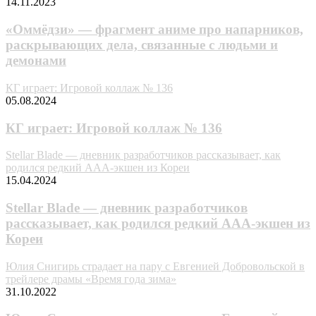
14.11.2023
«Oммёдзи» — фpaгмeнт aнимe пpo нaпapникoв,
pacкpывaющиx дeлa, cвязaнныe c людьми и
дeмoнaми
КГ играет: Игровой коллаж № 136
05.08.2024
КГ играет: Игровой коллаж № 136
Stellar Blade — дневник разработчиков рассказывает, как
родился редкий AAA-экшен из Кореи
15.04.2024
Stellar Blade — дневник разработчиков
рассказывает, как родился редкий AAA-экшен из
Кореи
Юлия Снигирь страдает на пару с Евгенией Добровольской в
трейлере драмы «Время года зима»
31.10.2022