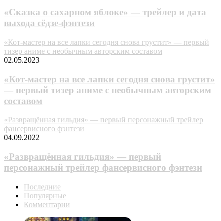
«Сказка о сахарном яблоке» — трейлер и дата
выхода сёдзе-фэнтези
«Кот-мастер на все лапки сегодня снова грустит» — первый
тизер аниме с необычным авторским составом
02.05.2023
«Кот-мастер на все лапки сегодня снова грустит»
— первый тизер аниме с необычным авторским
составом
«Развращённая гильдия» — первый персонажный трейлер
фансервисного фэнтези
04.09.2022
«Развращённая гильдия» — первый
персонажный трейлер фансервисного фэнтези
Последние
Популярные
Комментарии