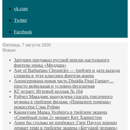
vk.com
Twitter
Facebook
Пятница, 7 августа 2026
Новые
Запущен предзаказ русской версии настольного
фэнтези-эпика «Миддара»
Age of Barbarians Chronicles — трейлер и дата выхода
слэшера в духе классики фэнтези-жанра
Анонсирована новая часть Dissidia Final Fantasy…
просто мобильная и условно-бесплатная
КГ играет: Игровой коллаж № 164
Рэйчел Макадамс вынуждена спасать токсичного
мужика в трейлере фильма «Пришлите помощь»
режиссёра Сэма Рэйми
Каникулам Марка Уолберга в трейлере экшена
«Семейный план 2» мешает Кит Харингтон
Арни бы столько не пробежал: Глен Пауэлл хорошо
держит темп в трейлере экшена «Бегущий человек»