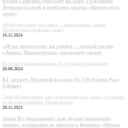
Юлия Снигирь страдает на пару с Евгенией
Добровольской в трейлере драмы «Время года
зима»
«Игра престолов» на спайсе — новый ролик «Дюны:
Пророчества» проясняет сюжет
16.11.2024
«Игра престолов» на спайсе — новый ролик
«Дюны: Пророчества» проясняет сюжет
КГ играет: Игровой коллаж № 139 (Game Pass Edition)
26.08.2024
КГ играет: Игровой коллаж № 139 (Game Pass
Edition)
Джон Ву показывает, как нужно проводить допрос, в отрывке
из жёсткого боевика «Немая ярость»
28.11.2023
Джон Ву показывает, как нужно проводить
допрос, в отрывке из жёсткого боевика «Немая