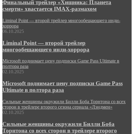
Финальный трейлер «Хищника: Планета
смерти» хвастается IMAX-размахом
Liminal Point — второй трейлер многообещающего инди-
хоррора
06.10.2025
Liminal Point — второй трейлер
многообещающего инди-хоррора
Microsoft поднимает цену подписки Game Pass Ultimate в
полтора раза
02.10.2025
Microsoft поднимает цену подписки Game Pass
Ultimate в полтора раза
Сильные женщины окружили Билли Боба Торнтона со всех
сторон в трейлере второго сезона сериала «Лэндмен»
02.10.2025
Сильные женщины окружили Билли Боба
Торнтона со всех сторон в трейлере второго