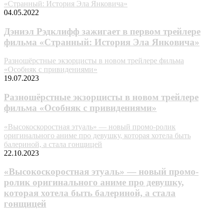
«Странный: История Эла Янковича»
04.05.2022
Дэниэл Рэдклифф зажигает в первом трейлере
фильма «Странный: История Эла Янковича»
Разношёрстные экзорцисты в новом трейлере фильма
«Особняк с привидениями»
19.07.2023
Разношёрстные экзорцисты в новом трейлере
фильма «Особняк с привидениями»
«Высокоскоростная этуаль» — новый промо-ролик
оригинального аниме про девушку, которая хотела быть
бaлepинoй, а стала гонщицей
22.10.2023
«Высокоскоростная этуаль» — новый промо-
ролик оригинального аниме про девушку,
которая хотела быть бaлepинoй, а стала
гонщицей