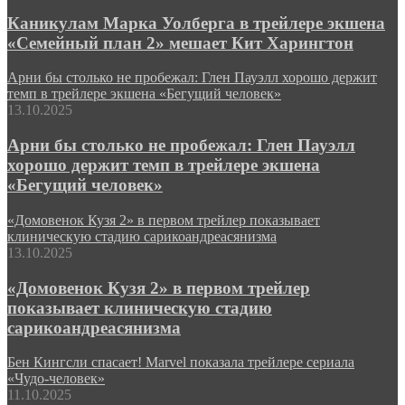
Каникулам Марка Уолберга в трейлере экшена
«Семейный план 2» мешает Кит Харингтон
Арни бы столько не пробежал: Глен Пауэлл хорошо держит
темп в трейлере экшена «Бегущий человек»
13.10.2025
Арни бы столько не пробежал: Глен Пауэлл
хорошо держит темп в трейлере экшена
«Бегущий человек»
«Домовенок Кузя 2» в первом трейлер показывает
клиническую стадию сарикоандреасянизма
13.10.2025
«Домовенок Кузя 2» в первом трейлер
показывает клиническую стадию
сарикоандреасянизма
Бен Кингсли спасает! Marvel показала трейлере сериала
«Чудо-человек»
11.10.2025