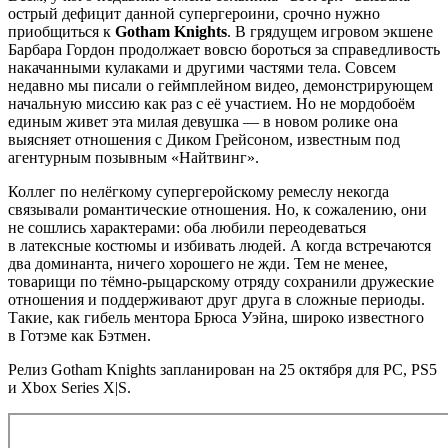
острый дефицит данной супергероини, срочно нужно
приобщиться к
Gotham Knights
. В грядущем игровом экшене
Барбара Гордон продолжает вовсю бороться за справедливость
накачанными кулаками и другими частями тела. Совсем
недавно мы писали о геймплейном видео, демонстрирующем
начальную миссию как раз с её участием. Но не мордобоём
единым живет эта милая девушка — в новом ролике она
выясняет отношения с Диком Грейсоном, известным под
агентурным позывным «Найтвинг».
Коллег по нелёгкому супергеройскому ремеслу некогда
связывали романтические отношения. Но, к сожалению, они
не сошлись характерами: оба любили переодеваться
в латексные костюмы и избивать людей. А когда встречаются
два доминанта, ничего хорошего не жди. Тем не менее,
товарищи по тёмно-рыцарскому отряду сохранили дружеские
отношения и поддерживают друг друга в сложные периоды.
Такие, как гибель ментора Брюса Уэйна, широко известного
в Готэме как Бэтмен.
Релиз Gotham Knights запланирован на 25 октября для PC, PS5
и Xbox Series X|S.