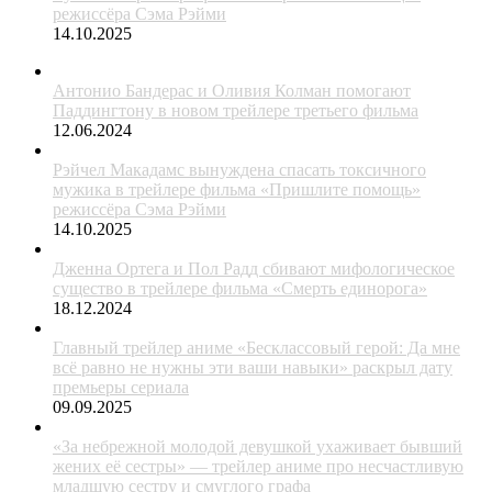
режиссёра Сэма Рэйми
14.10.2025
Антонио Бандерас и Оливия Колман помогают
Паддингтону в новом трейлере третьего фильма
12.06.2024
Рэйчел Макадамс вынуждена спасать токсичного
мужика в трейлере фильма «Пришлите помощь»
режиссёра Сэма Рэйми
14.10.2025
Дженна Ортега и Пол Радд сбивают мифологическое
существо в трейлере фильма «Смерть единорога»
18.12.2024
Главный трейлер аниме «Бесклассовый герой: Да мне
всё равно не нужны эти ваши навыки» раскрыл дату
премьеры сериала
09.09.2025
«За небрежной молодой девушкой ухаживает бывший
жених её сестры» — трейлер аниме про несчастливую
младшую сестру и смуглого графа