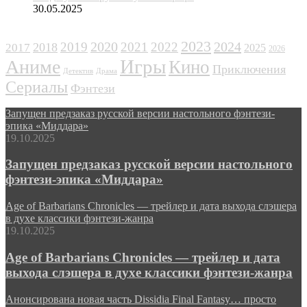
30.05.2025
ЖАНРЫ
2023
2024
2019
2020
2021
2022
2018
2017
2025
2026
Игры
Аниме
Кино
Приключения
Детектив
Драма
Сериалы
Фэнтези
Запущен предзаказ русской версии настольного фэнтези-
эпика «Миддара»
19.10.2025
Запущен предзаказ русской версии настольного
фэнтези-эпика «Миддара»
Age of Barbarians Chronicles — трейлер и дата выхода слэшера
в духе классики фэнтези-жанра
19.10.2025
Age of Barbarians Chronicles — трейлер и дата
выхода слэшера в духе классики фэнтези-жанра
Анонсирована новая часть Dissidia Final Fantasy… просто