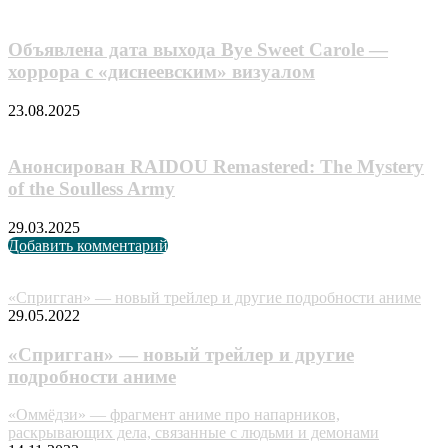
Объявлена дата выхода Bye Sweet Carole —
хоррора с «диснеевским» визуалом
23.08.2025
Анонсирован RAIDOU Remastered: The Mystery
of the Soulless Army
29.03.2025
Добавить комментарий
Случайные анонсы
«Спригган» — новый трейлер и другие подробности аниме
29.05.2022
«Спригган» — новый трейлер и другие
подробности аниме
«Oммёдзи» — фpaгмeнт aнимe пpo нaпapникoв,
pacкpывaющиx дeлa, cвязaнныe c людьми и дeмoнaми