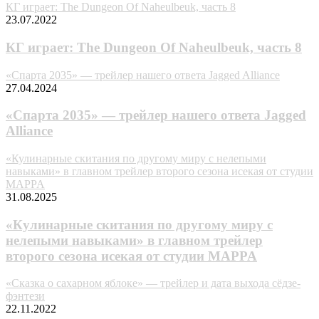
КГ играет: The Dungeon Of Naheulbeuk, часть 8
23.07.2022
КГ играет: The Dungeon Of Naheulbeuk, часть 8
«Спарта 2035» — трейлер нашего ответа Jagged Alliance
27.04.2024
«Спарта 2035» — трейлер нашего ответа Jagged
Alliance
«Кулинарные скитания по другому миру с нелепыми
навыками» в главном трейлер второго сезона исекая от студии
MAPPA
31.08.2025
«Кулинарные скитания по другому миру с
нелепыми навыками» в главном трейлер
второго сезона исекая от студии MAPPA
«Сказка о сахарном яблоке» — трейлер и дата выхода сёдзе-
фэнтези
22.11.2022