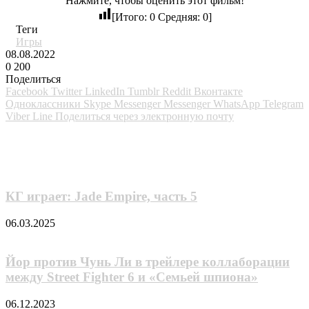
Нажмите, чтобы оценить этот фильм!
[Итого:
0
Средняя:
0
]
Теги
Игры
08.08.2022
0
200
Поделиться
Facebook
Twitter
LinkedIn
Tumblr
Reddit
Вконтакте
Одноклассники
Skype
Messenger
Messenger
WhatsApp
Telegram
Viber
Line
Поделиться через электронную почту
Похожие фильмы
КГ играет: Jade Empire, часть 5
06.03.2025
Йор против Чунь Ли в трейлере коллаборации
между Street Fighter 6 и «Семьей шпиона»
06.12.2023