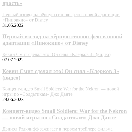
ярость»
Первый взгляд на чёрную синюю фею в новой адаптации
«Пиноккио» от Disney
31.05.2022
Первый взгляд на чёрную синюю фею в новой
адаптации «Пиноккио» от Disney
Кевин Смит сделал это! Он снял «Клерков 3» (видео)
07.07.2022
Кевин Смит сделал это! Он снял «Клерков 3»
(видео)
Концепт-видео Small Soldiers: War for the Nekron — новой
игры по «Солдатикам» Джо Данте
29.06.2023
Концепт-видео Small Soldiers: War for the Nekron
— новой игры по «Солдатикам» Джо Данте
Дэниэл Рэдклифф зажигает в первом трейлере фильма