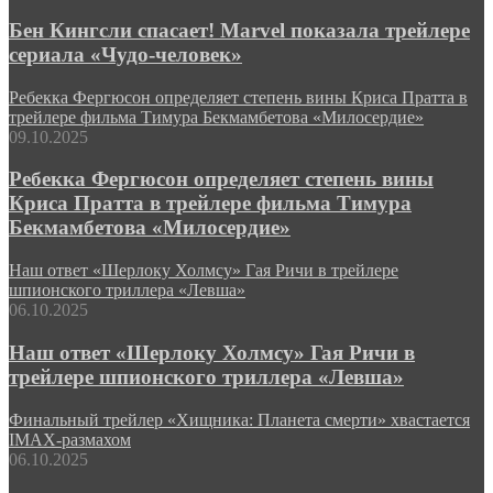
Бен Кингсли спасает! Marvel показала трейлере
сериала «Чудо-человек»
Ребекка Фергюсон определяет степень вины Криса Пратта в
трейлере фильма Тимура Бекмамбетова «Милосердие»
09.10.2025
Ребекка Фергюсон определяет степень вины
Криса Пратта в трейлере фильма Тимура
Бекмамбетова «Милосердие»
Наш ответ «Шерлоку Холмсу» Гая Ричи в трейлере
шпионского триллера «Левша»
06.10.2025
Наш ответ «Шерлоку Холмсу» Гая Ричи в
трейлере шпионского триллера «Левша»
Финальный трейлер «Хищника: Планета смерти» хвастается
IMAX-размахом
06.10.2025