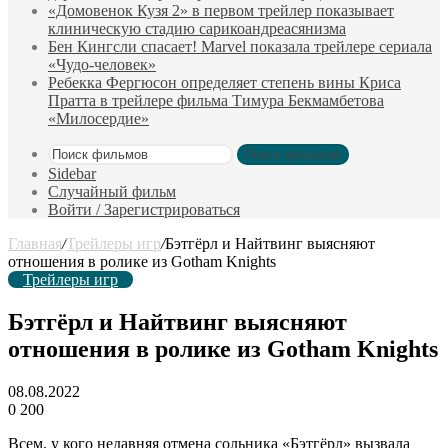
«Домовенок Кузя 2» в первом трейлер показывает
клиническую стадию сарикоандреасянизма
Бен Кингсли спасает! Marvel показала трейлере сериала
«Чудо-человек»
Ребекка Фергюсон определяет степень вины Криса
Пратта в трейлере фильма Тимура Бекмамбетова
«Милосердие»
Поиск фильмов
Sidebar
Случайный фильм
Войти / Зарегистрироваться
Главная
/
Трейлеры игр
/
Бэтгёрл и Найтвинг выясняют
отношения в ролике из Gotham Knights
Трейлеры игр
Бэтгёрл и Найтвинг выясняют
отношения в ролике из Gotham Knights
08.08.2022
0
200
Всем, у кого недавняя отмена сольника «Бэтгёрл» вызвала