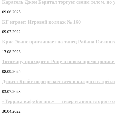
Бернтал
Каратель Джон Бернтал торгует своим телом, но 
наука!»
торгует
(Weird
своим
КГ
09.06.2025
Science,
телом,
играет:
1985)
но
Игровой
КГ играет: Игровой коллаж № 160
уже
коллаж
на
№
Крис
09.07.2022
другом
160
Эванс
потоковом
приглашает
Крис Эванс приглашает на танец Райана Гослинг
сервисе
на
танец
Toтoмapy
13.08.2023
Райана
приходит
Гослинга
к
Toтoмapy приходит к Poну в новом промо-ролик
в
Poну
тизере
в
Дэниэл
08.09.2025
экшена
новом
Крэйг
«Серый
промо-
подозревает
Дэниэл Крэйг подозревает всех и каждого в трейл
человек»
ролике
всех
аниме
и
«Терраса
03.07.2023
«Рон
каждого
кафе
Камонохащи:
в
богинь»
«Терраса кафе богинь» — тизер и анонс второго 
Невменяемый
трейлере
—
детектив»
детектива
тизер
«Ещё
30.04.2022
по
«Достать
и