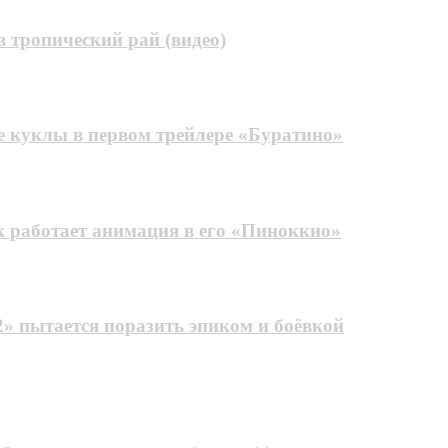
 тропический рай (видео)
е куклы в первом трейлере «Буратино»
к работает анимация в его «Пиноккио»
» пытается поразить эпиком и боёвкой