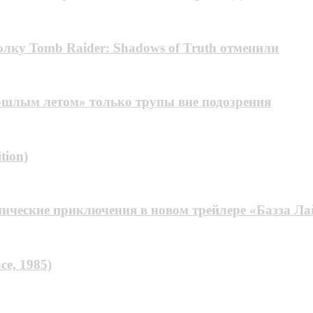
лку Tomb Raider: Shadows of Truth отменили
рошлым летом» только трупы вне подозрения
tion)
ические приключения в новом трейлере «Базза Ла
ce, 1985)