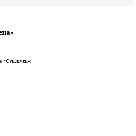
ена»
на
«Супермен»
: