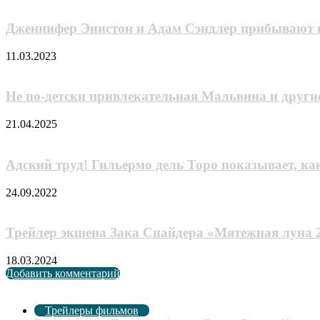
Дженнифер Энистон и Адам Сэндлер прибывают в
11.03.2023
Не по-детски привлекательная Мальвина и други
21.04.2025
Адский труд! Гильермо дель Торо показывает, ка
24.09.2022
Трейлер экшена Зака Снайдера «Мятежная луна 2
18.03.2024
Добавить комментарий
Рекомендуем посмотреть
Закрыть
Трейлеры фильмов