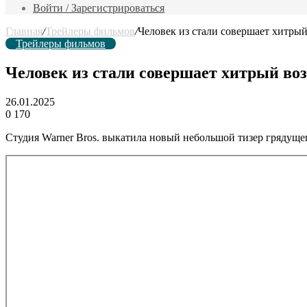
фильм
Войти / Зарегистрироваться
Главная
/
Трейлеры фильмов
/
Человек из стали совершает хитры
Трейлеры фильмов
Человек из стали совершает хитрый во
26.01.2025
0
170
Студия Warner Bros. выкатила новый небольшой тизер грядущ