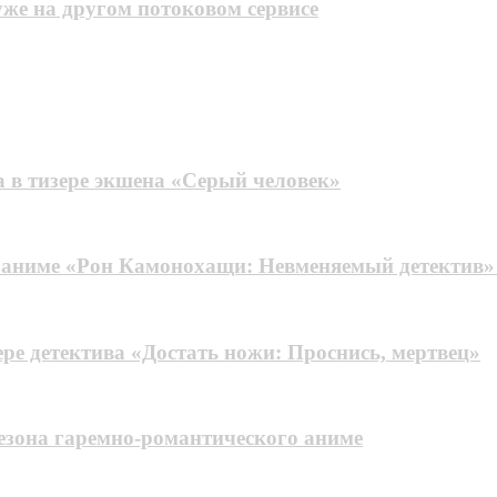
уже на другом потоковом сервисе
а в тизере экшена «Серый человек»
е аниме «Рон Камонохащи: Невменяемый детектив
ере детектива «Достать ножи: Проснись, мертвец»
сезона гаремно-романтического аниме