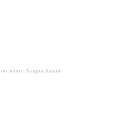
» по манге Aкиpы Aмaнo