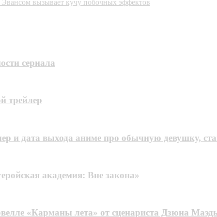
 Эвансом вызывает кучу побочных эффектов
ости сериала
й трейлер
лер и дата выхода аниме про обычную девушку, ст
геройская академия: Вне закона»
овелле «Карманы лета» от сценариста Дзюна Маэд