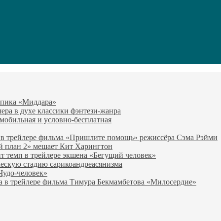
-эпика «Миддара»
эшера в духе классики фэнтези-жанра
о мобильная и условно-бесплатная
 в трейлере фильма «Пришлите помощь» режиссёра Сэма Рэйми
й план 2» мешает Кит Харингтон
т темп в трейлере экшена «Бегущий человек»
ческую стадию сарикоандреасянизма
«Чудо-человек»
а в трейлере фильма Тимура Бекмамбетова «Милосердие»