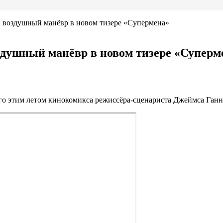
й воздушный манёвр в новом тизере «Супермена»
здушный манёвр в новом тизере «Суперм
его этим летом кинокомикса режиссёра-сценариста Джеймса Ган