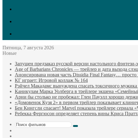
vk.com
Twitter
Facebook
Пятница, 7 августа 2026
Новые
Запущен предзаказ русской версии настольного фэнтези
Age of Barbarians Chronicles — трейлер и дата выхода сл
Анонсирована новая часть Dissidia Final Fantasy… прост
КГ играет: Игровой коллаж № 164
Рэйчел Макадамс вынуждена спасать токсичного мужика
Каникулам Марка Уолберга в трейлере экшена «Семейны
Арни бы столько не пробежал: Глен Пауэлл хорошо держи
«Домовенок Кузя 2» в первом трейлер показывает клини
Бен Кингсли спасает! Marvel показала трейлере сериала 
Ребекка Фергюсон определяет степень вины Криса Пратт
Поиск
Sidebar
фильмов
Случайный