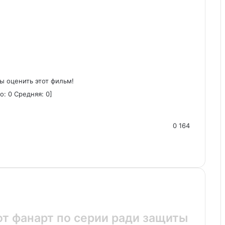
ы оценить этот фильм!
го:
0
Средняя:
0
]
0
164
ют фанарт по серии ради защиты