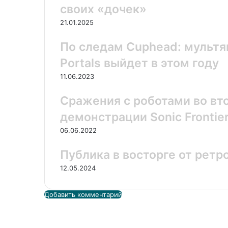
своих «дочек»
е
с
r
r
с
н
я
21.01.2025
и
ч
к
е
По следам Cuphead: мульт
и
р
е
Portals выйдет в этом году
з
11.06.2023
э
л
Сражения с роботами во вт
е
к
демонстрации Sonic Frontie
т
06.06.2022
р
о
Публика в восторге от ретр
н
н
12.05.2024
у
ю
Добавить комментарий
п
о
ч