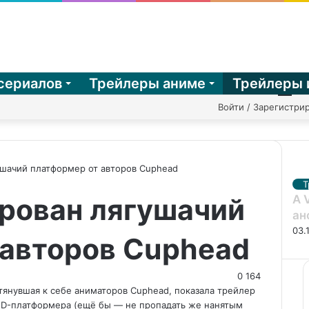
сериалов
Трейлеры аниме
Трейлеры 
Войти / Зарегистри
Ре
ушачий платформер от авторов Cuphead
З
Т
ирован лягушачий
A 
а
к
ан
р
03.
 авторов Cuphead
ы
т
ь
0
164
янувшая к себе аниматоров Cuphead, показала трейлер
2D-платформера (ещё бы — не пропадать же нанятым