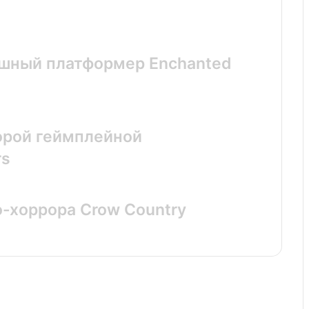
яшный платформер Enchanted
орой геймплейной
rs
о-хоррора Crow Country