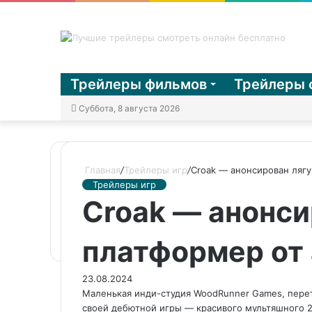
Трейлеры фильмов
Трейлеры 
Суббота, 8 августа 2026
Главная
/
Трейлеры игр
/
Croak — анонсирован ляг
Трейлеры игр
Croak — анонс
платформер от
23.08.2024
Маленькая инди-студия WoodRunner Games, перет
своей дебютной игры — красивого мультяшного 