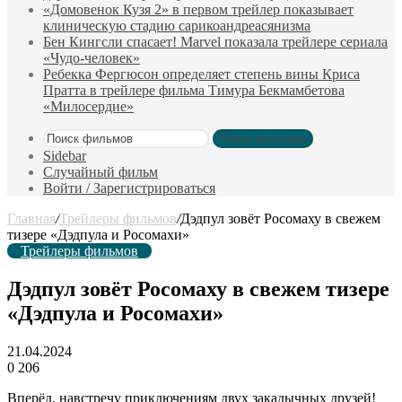
«Домовенок Кузя 2» в первом трейлер показывает
клиническую стадию сарикоандреасянизма
Бен Кингсли спасает! Marvel показала трейлере сериала
«Чудо-человек»
Ребекка Фергюсон определяет степень вины Криса
Пратта в трейлере фильма Тимура Бекмамбетова
«Милосердие»
Поиск фильмов
Sidebar
Случайный фильм
Войти / Зарегистрироваться
Главная
/
Трейлеры фильмов
/
Дэдпул зовёт Росомаху в свежем
тизере «Дэдпула и Росомахи»
Трейлеры фильмов
Дэдпул зовёт Росомаху в свежем тизере
«Дэдпула и Росомахи»
21.04.2024
0
206
Вперёд, навстречу приключениям двух закадычных друзей!