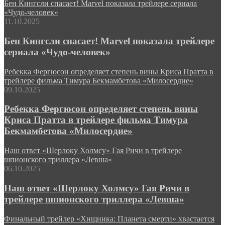
Бен Кингсли спасает! Marvel показала трейлере сериала
«Чудо-человек»
11.10.2025
Бен Кингсли спасает! Marvel показала трейлере
сериала «Чудо-человек»
Ребекка Фергюсон определяет степень вины Криса Пратта в
трейлере фильма Тимура Бекмамбетова «Милосердие»
09.10.2025
Ребекка Фергюсон определяет степень вины
Криса Пратта в трейлере фильма Тимура
Бекмамбетова «Милосердие»
Наш ответ «Шерлоку Холмсу» Гая Ричи в трейлере
шпионского триллера «Левша»
06.10.2025
Наш ответ «Шерлоку Холмсу» Гая Ричи в
трейлере шпионского триллера «Левша»
Финальный трейлер «Хищника: Планета смерти» хвастается