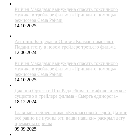
Рэйчел Макадамс вынуждена спасать токсичного
мужика в трейлере фильма «Пришлите помощь»
режиссёра Сэма Рэйми
14.10.2025
Антонио Бандерас и Оливия Колман помогают
Паддингтону в новом трейлере третьего фильма
12.06.2024
Рэйчел Макадамс вынуждена спасать токсичного
мужика в трейлере фильма «Пришлите помощь»
режиссёра Сэма Рэйми
14.10.2025
Дженна Ортега и Пол Радд сбивают мифологическое
существо в трейлере фильма «Смерть единорога»
18.12.2024
Главный трейлер аниме «Бесклассовый герой: Да мне
всё равно не нужны эти ваши навыки» раскрыл дату
премьеры сериала
09.09.2025