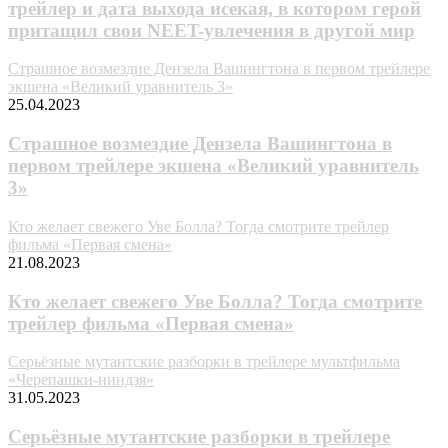
трейлер и дата выхода исекая, в котором герой
притащил свои NEET-увлечения в другой мир
Страшное возмездие Дензела Вашингтона в первом трейлере
экшена «Великий уравнитель 3»
25.04.2023
Страшное возмездие Дензела Вашингтона в
первом трейлере экшена «Великий уравнитель
3»
Кто желает свежего Уве Болла? Тогда смотрите трейлер
фильма «Первая смена»
21.08.2023
Кто желает свежего Уве Болла? Тогда смотрите
трейлер фильма «Первая смена»
Серьёзные мутантские разборки в трейлере мультфильма
«Черепашки-ниндзя»
31.05.2023
Серьёзные мутантские разборки в трейлере