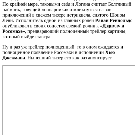
По крайней мере, таковыми себя и Логана считает Болтливый
наёмник, зовущий «напарника» откликнуться на зов
приключений в свежем тизере нетриквела, снятого Шоном
Леви. Исполнитель одной из главных ролей
Райан Рейнольдс
опубликовал в своих соцсетях свежий ролик к
«Дэдпулу и
Росомахе»
, предваряющий полноценный трейлер картины,
который выйдет завтра.
Ну и раз уж трейлер полноценный, то в оном ожидается и
полноценное появление Росомахи в исполнении
Хью
Джекмана
. Нынешний тизер его как раз анонсирует.