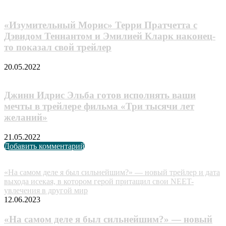
«Изумительный Морис» Терри Пратчетта с
Дэвидом Теннантом и Эмилией Кларк наконец-
то показал свой трейлер
20.05.2022
Джинн Идрис Эльба готов исполнять ваши
мечты в трейлере фильма «Три тысячи лет
желаний»
21.05.2022
Добавить комментарий
Случайные анонсы
«На самом деле я был сильнейшим?» — новый трейлер и дата
выхода исекая, в котором герой притащил свои NEET-
увлечения в другой мир
12.06.2023
«На самом деле я был сильнейшим?» — новый