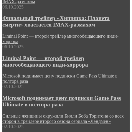
IMAX-размахом
06.10.2025
Финальный трейлер «Хищника: Планета
смерти» хвастается IMAX-размахом
Liminal Point — второй трейлер многообещающего инди-
хоррора
06.10.2025
Liminal Point — второй трейлер
многообещающего инди-хоррора
Microsoft поднимает цену подписки Game Pass Ultimate в
полтора раза
02.10.2025
Microsoft поднимает цену подписки Game Pass
Ultimate в полтора раза
Сильные женщины окружили Билли Боба Торнтона со всех
сторон в трейлере второго сезона сериала «Лэндмен»
02.10.2025