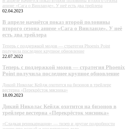
В апреле начнётся показ второй половины второго сезона
аниме «Сага о Винланде». У неё есть два трейлера
02.04.2023
В апреле начнётся показ второй половины
второго сезона аниме «Сага о Винланде». У неё
есть два трейлера
Теперь с поддержкой модов — стратегия Phoenix Point
получила последнее крупное обновление
22.07.2022
Теперь с поддержкой модов — стратегия Phoenix
Point получила последнее крупное обновление
Дикий Николас Кейдж охотится на бизонов в трейлере
вестерна «Перекрёсток мясника»
18.09.2023
Дикий Николас Кейдж охотится на бизонов в
трейлере вестерна «Перекрёсток мясника»
«Сладкая реинкарнация» — тизер и другие подробности
аниме про исекай и кондитерское дело