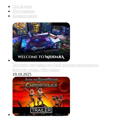
Последние
Популярные
Комментарии
Запущен предзаказ русской версии настольного
фэнтези-эпика «Миддара»
19.10.2025