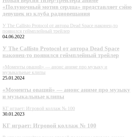
Новая версия тизер-трейлера аниме
«Полуночный мотив сердца» представляет сэйю
девушек из клуба радиовещания
У The Callisto Protocol от автора Dead Space наконец-то
появился геймплейный трейлер
04.06.2022
У The Callisto Protocol от автора Dead Space
наконец-то появился геймплейный трейлер
«Моменты оваций» — анонс аниме про музыку и
музыкальные клипы
25.01.2024
«Моменты оваций» — анонс аниме про музыку
и музыкальные клипы
КГ играет: Игровой коллаж № 100
30.01.2023
КГ играет: Игровой коллаж № 100