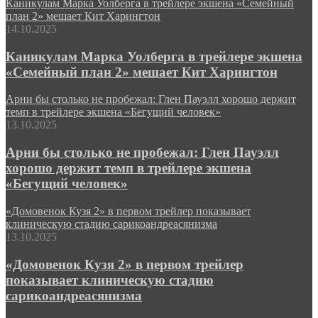
Каникулам Марка Уолберга в трейлере экшена «Семейный
план 2» мешает Кит Харингтон
14.10.2025
Каникулам Марка Уолберга в трейлере экшена
«Семейный план 2» мешает Кит Харингтон
Арни бы столько не пробежал: Глен Пауэлл хорошо держит
темп в трейлере экшена «Бегущий человек»
13.10.2025
Арни бы столько не пробежал: Глен Пауэлл
хорошо держит темп в трейлере экшена
«Бегущий человек»
«Домовенок Кузя 2» в первом трейлер показывает
клиническую стадию сарикоандреасянизма
13.10.2025
«Домовенок Кузя 2» в первом трейлер
показывает клиническую стадию
сарикоандреасянизма