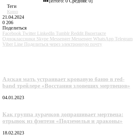
[Итого:
0
Средняя:
0
]
Теги
Кино
21.04.2024
0
206
Поделиться
Facebook
Twitter
LinkedIn
Tumblr
Reddit
Вконтакте
Одноклассники
Skype
Messenger
Messenger
WhatsApp
Telegram
Viber
Line
Поделиться через электронную почту
Похожие фильмы
Адская мать устраивает кровавую баню в red-
band трейлере «Восстания зловещих мертвецов»
04.01.2023
Как группа дурачков допрашивает мертвеца:
отрывок из фэнтези «Подземелья и драконы»
18.02.2023