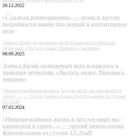
20.12.2022
«Сладкая реинкарнация» — тизер и другие
подробности аниме про исекай и кондитерское
дело
Дэниэл Крэйг подозревает всех и каждого в трейлере
детектива «Достать ножи: Проснись, мертвец»
08.09.2025
Дэниэл Крэйг подозревает всех и каждого в
трейлере детектива «Достать ножи: Проснись,
мертвец»
«Непринуждённая жизнь в другом мире экс-кандидата в
герои…» — третий промо-ролик фэнтези-аниме от студии
J.C.Staff
07.03.2024
«Непринуждённая жизнь в другом мире экс-
кандидата в герои…» — третий промо-ролик
фэнтези-аниме от студии J.C.Staff