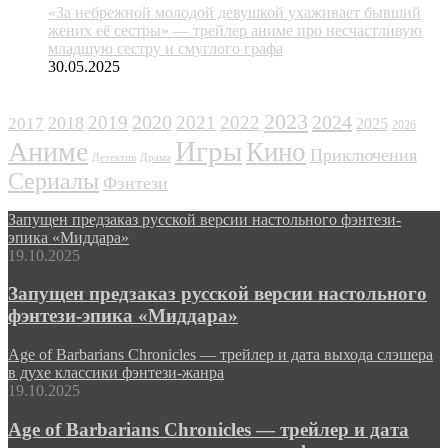
«За небрежной молодой девушкой ухаживает бывший
жених её сестры» — трейлер аниме про несчастливую
младшую сестру и смуглого графа
30.05.2025
ЖАНРЫ
2023
2024
2019
2020
2021
2022
2018
2017
2025
2026
Игры
Аниме
Кино
Приключения
Детектив
Драма
Сериалы
Фэнтези
Запущен предзаказ русской версии настольного фэнтези-
эпика «Миддара»
19.10.2025
Запущен предзаказ русской версии настольного
фэнтези-эпика «Миддара»
Age of Barbarians Chronicles — трейлер и дата выхода слэшера
в духе классики фэнтези-жанра
19.10.2025
Age of Barbarians Chronicles — трейлер и дата