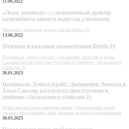
11.09.2022
«Ложь четверых» — полноценный трейлер
комедийного аниме о подругах c подвохом
Мрачная и красивая демонстрация Diablo IV
13.06.2022
Мрачная и красивая демонстрация Diablo IV
Подвинься, Дэниэл Крэйг! Дженнифер Энистон и Адам
Сэндлер расследуют преступление в трейлере «Загадочного
убийства 2»
30.01.2023
Подвинься, Дэниэл Крэйг! Дженнифер Энистон и
Адам Сэндлер расследуют преступление в
трейлере «Загадочного убийства 2»
Новая версия тизер-трейлера аниме «Полуночный мотив
сердца» представляет сэйю девушек из клуба радиовещания
30.03.2025