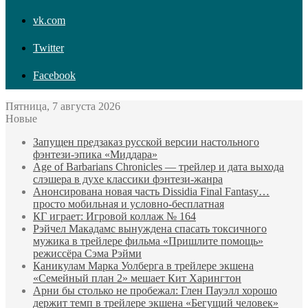
vk.com
Twitter
Facebook
Пятница, 7 августа 2026
Новые
Запущен предзаказ русской версии настольного
фэнтези-эпика «Миддара»
Age of Barbarians Chronicles — трейлер и дата выхода
слэшера в духе классики фэнтези-жанра
Анонсирована новая часть Dissidia Final Fantasy…
просто мобильная и условно-бесплатная
КГ играет: Игровой коллаж № 164
Рэйчел Макадамс вынуждена спасать токсичного
мужика в трейлере фильма «Пришлите помощь»
режиссёра Сэма Рэйми
Каникулам Марка Уолберга в трейлере экшена
«Семейный план 2» мешает Кит Харингтон
Арни бы столько не пробежал: Глен Пауэлл хорошо
держит темп в трейлере экшена «Бегущий человек»