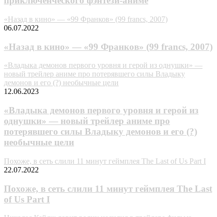
приключенческого фэнтези-аниме
«Назад в кино» — «99 Франков» (99 francs, 2007)
06.07.2022
«Назад в кино» — «99 Франков» (99 francs, 2007)
«Владыка демонов первого уровня и герой из однушки» —
новый трейлер аниме про потерявшего силы Владыку
демонов и его (?) необычные цели
12.06.2023
«Владыка демонов первого уровня и герой из
однушки» — новый трейлер аниме про
потерявшего силы Владыку демонов и его (?)
необычные цели
Похоже, в сеть слили 11 минут геймплея The Last of Us Part I
22.07.2022
Похоже, в сеть слили 11 минут геймплея The Last
of Us Part I