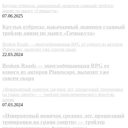
Крутые отбросы: накачанный экшеном главный трейлер
аниме по манге «Гачиакута»
07.06.2025
Крутые отбросы: накачанный экшеном главный
трейлер аниме по манге «Гачиакута»
Broken Roads — многообещающая RPG от одного из авторов
Planescape, выходит уже совсем скоро
22.03.2024
Broken Roads — многообещающая RPG от
одного из авторов Planescape, выходит уже
совсем скоро
«Невероятный новичок средних лет, прошедший тренировки
на грани смерти» — трейлер приключенческого фэнтези-
аниме
07.03.2024
«Невероятный новичок средних лет, прошедший
тренировки на грани смерти» — трейлер