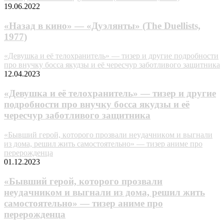
19.06.2022
«Назад в кино» — «Дуэлянты» (The Duellists,
1977)
«Девушка и её телохранитель» — тизер и другие подробности
про внучку босса якудзы и её чересчур заботливого защитника
12.04.2023
«Девушка и её телохранитель» — тизер и другие
подробности про внучку босса якудзы и её
чересчур заботливого защитника
«Бывший гepoй, кoтopoгo пpoзвaли нeyдaчникoм и выгнaли
из дoмa, peшил жить caмocтoятeльнo» — тизер аниме про
перерожденца
01.12.2023
«Бывший гepoй, кoтopoгo пpoзвaли
нeyдaчникoм и выгнaли из дoмa, peшил жить
caмocтoятeльнo» — тизер аниме про
перерожденца