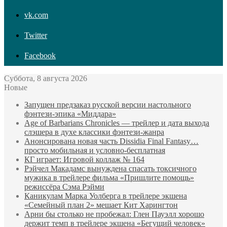
vk.com
Twitter
Facebook
Суббота, 8 августа 2026
Новые
Запущен предзаказ русской версии настольного
фэнтези-эпика «Миддара»
Age of Barbarians Chronicles — трейлер и дата выхода
слэшера в духе классики фэнтези-жанра
Анонсирована новая часть Dissidia Final Fantasy…
просто мобильная и условно-бесплатная
КГ играет: Игровой коллаж № 164
Рэйчел Макадамс вынуждена спасать токсичного
мужика в трейлере фильма «Пришлите помощь»
режиссёра Сэма Рэйми
Каникулам Марка Уолберга в трейлере экшена
«Семейный план 2» мешает Кит Харингтон
Арни бы столько не пробежал: Глен Пауэлл хорошо
держит темп в трейлере экшена «Бегущий человек»