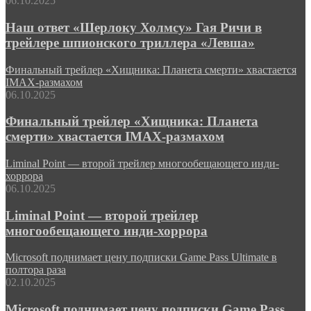
06.10.2025
Наш ответ «Шерлоку Холмсу» Гая Ричи в
трейлере шпионского триллера «Левша»
Финальный трейлер «Хищника: Планета смерти» хвастается
IMAX-размахом
06.10.2025
Финальный трейлер «Хищника: Планета
смерти» хвастается IMAX-размахом
Liminal Point — второй трейлер многообещающего инди-
хоррора
06.10.2025
Liminal Point — второй трейлер
многообещающего инди-хоррора
Microsoft поднимает цену подписки Game Pass Ultimate в
полтора раза
02.10.2025
Microsoft поднимает цену подписки Game Pass