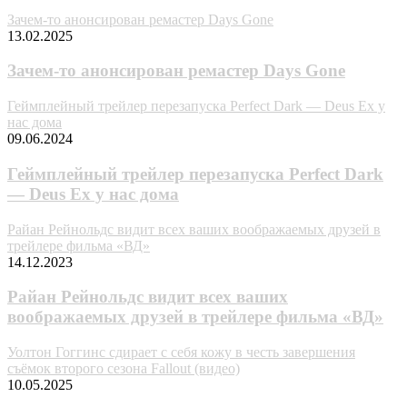
Зачем-то анонсирован ремастер Days Gone
13.02.2025
Зачем-то анонсирован ремастер Days Gone
Геймплейный трейлер перезапуска Perfect Dark — Deus Ex у
нас дома
09.06.2024
Геймплейный трейлер перезапуска Perfect Dark
— Deus Ex у нас дома
Райан Рейнольдс видит всех ваших воображаемых друзей в
трейлере фильма «ВД»
14.12.2023
Райан Рейнольдс видит всех ваших
воображаемых друзей в трейлере фильма «ВД»
Уолтон Гоггинс сдирает с себя кожу в честь завершения
съёмок второго сезона Fallout (видео)
10.05.2025