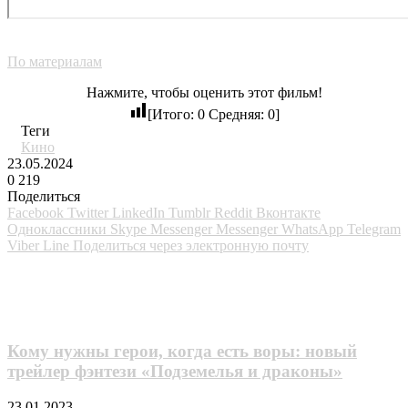
По материалам
Нажмите, чтобы оценить этот фильм!
[Итого:
0
Средняя:
0
]
Теги
Кино
23.05.2024
0
219
Поделиться
Facebook
Twitter
LinkedIn
Tumblr
Reddit
Вконтакте
Одноклассники
Skype
Messenger
Messenger
WhatsApp
Telegram
Viber
Line
Поделиться через электронную почту
Похожие фильмы
Кому нужны герои, когда есть воры: новый
трейлер фэнтези «Подземелья и драконы»
23.01.2023