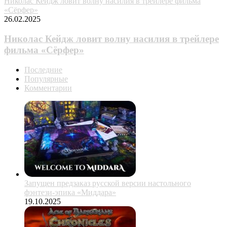
Николас Кейдж ловит волну насилия в трейлере фильма
«Сёрфер»
26.02.2025
Николас Кейдж ловит волну насилия в трейлере
фильма «Сёрфер»
Последние
Популярные
Комментарии
Запущен предзаказ русской версии настольного
фэнтези-эпика «Миддара»
19.10.2025