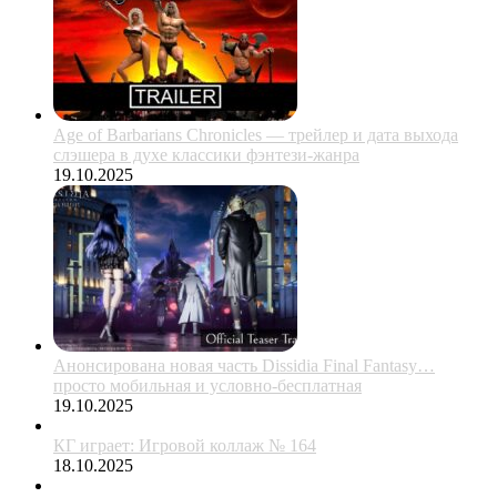
Age of Barbarians Chronicles — трейлер и дата выхода
слэшера в духе классики фэнтези-жанра
19.10.2025
Анонсирована новая часть Dissidia Final Fantasy…
просто мобильная и условно-бесплатная
19.10.2025
КГ играет: Игровой коллаж № 164
18.10.2025