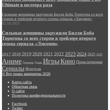
Ultimate в полтора раза
Сильные женщины окружили Билли Боба Торнтона со всех
сторон в трейлере второго сезона сериала «Лэндмен»
02.10.2025
Сильные женщины окружили Билли Боба
Торнтона со всех сторон в трейлере второго
сезона сериала «Лэндмен»
2023
2024
2019
2020
2021
2022
2018
2017
2025
2026
Игры
Аниме
Кино
Приключения
Детектив
Драма
Сериалы
Фэнтези
© Все права защищены 2026
Карта сайта
Обратная связь
О сайте
Политика конфиденциальности
Facebook
Twitter