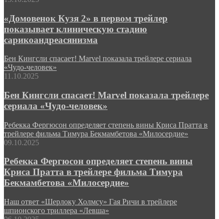
«Домовенок Кузя 2» в первом трейлер
показывает клиническую стадию
сарикоандреасянизма
Бен Кингсли спасает! Marvel показала трейлере сериала
«Чудо-человек»
11.10.2025
Бен Кингсли спасает! Marvel показала трейлере
сериала «Чудо-человек»
Ребекка Фергюсон определяет степень вины Криса Пратта в
трейлере фильма Тимура Бекмамбетова «Милосердие»
09.10.2025
Ребекка Фергюсон определяет степень вины
Криса Пратта в трейлере фильма Тимура
Бекмамбетова «Милосердие»
Наш ответ «Шерлоку Холмсу» Гая Ричи в трейлере
шпионского триллера «Левша»