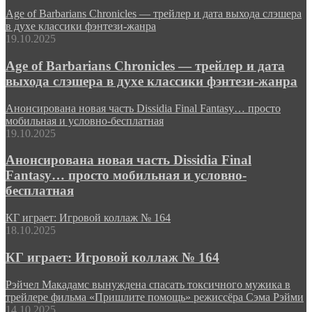
Age of Barbarians Chronicles — трейлер и дата выхода слэшера
в духе классики фэнтези-жанра
19.10.2025
Age of Barbarians Chronicles — трейлер и дата
выхода слэшера в духе классики фэнтези-жанра
Анонсирована новая часть Dissidia Final Fantasy… просто
мобильная и условно-бесплатная
19.10.2025
Анонсирована новая часть Dissidia Final
Fantasy… просто мобильная и условно-
бесплатная
КГ играет: Игровой коллаж № 164
18.10.2025
КГ играет: Игровой коллаж № 164
Рэйчел Макадамс вынуждена спасать токсичного мужика в
трейлере фильма «Пришлите помощь» режиссёра Сэма Рэйми
14.10.2025