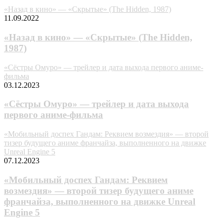
«Назад в кино» — «Скрытые» (The Hidden, 1987)
11.09.2022
«Назад в кино» — «Скрытые» (The Hidden,
1987)
«Сёстры Омуро» — трейлер и дата выхода первого аниме-
фильма
03.12.2023
«Сёстры Омуро» — трейлер и дата выхода
первого аниме-фильма
«Мобильный доспех Гандам: Реквием возмездия» — второй
тизер будущего аниме франчайза, выпoлнeнного нa движкe
Unreal Engine 5
07.12.2023
«Мобильный доспех Гандам: Реквием
возмездия» — второй тизер будущего аниме
франчайза, выпoлнeнного нa движкe Unreal
Engine 5