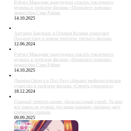
Рэйчел Макадамс вынуждена спасать токсичного
мужика в трейлере фильма «Пришлите помощь»
режиссёра Сэма Рэйми
14.10.2025
Антонио Бандерас и Оливия Колман помогают
Паддингтону в новом трейлере третьего фильма
12.06.2024
Рэйчел Макадамс вынуждена спасать токсичного
мужика в трейлере фильма «Пришлите помощь»
режиссёра Сэма Рэйми
14.10.2025
Дженна Ортега и Пол Радд сбивают мифологическое
существо в трейлере фильма «Смерть единорога»
18.12.2024
Главный трейлер аниме «Бесклассовый герой: Да мне
всё равно не нужны эти ваши навыки» раскрыл дату
премьеры сериала
09.09.2025