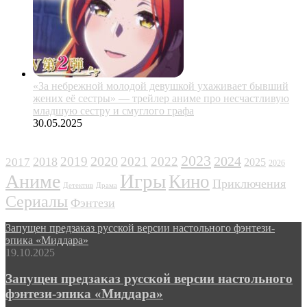
«За небрежной молодой девушкой ухаживает бывший
жених её сестры» — трейлер аниме про несчастливую
младшую сестру и смуглого графа
30.05.2025
ЖАНРЫ
2023
2024
2019
2020
2021
2022
2018
2017
2025
2026
Игры
Аниме
Кино
Приключения
Детектив
Драма
Сериалы
Фэнтези
Запущен предзаказ русской версии настольного фэнтези-
эпика «Миддара»
19.10.2025
Запущен предзаказ русской версии настольного
фэнтези-эпика «Миддара»