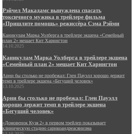
Рэйчел Макадамс вынуждена спасать
токсичного мужика в трейлере фильма
«Пришлите помощь» режиссёра Сэма Рэйми
Каникулам Марка Уолберга в трейлере экшена «Семейный
план 2» мешает Кит Харингтон
14.10.2025
Каникулам Марка Уолберга в трейлере экшена
«Семейный план 2» мешает Кит Харингтон
Арни бы столько не пробежал: Глен Пауэлл хорошо держит
темп в трейлере экшена «Бегущий человек»
13.10.2025
Арни бы столько не пробежал: Глен Пауэлл
хорошо держит темп в трейлере экшена
«Бегущий человек»
«Домовенок Кузя 2» в первом трейлер показывает
клиническую стадию сарикоандреасянизма
13.10.2025