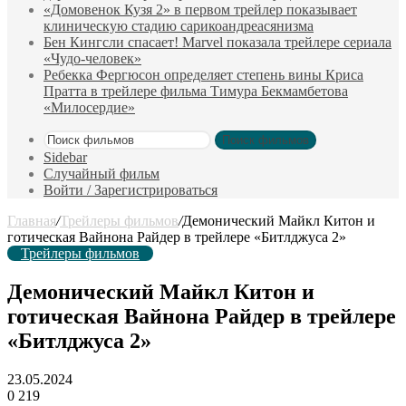
«Домовенок Кузя 2» в первом трейлер показывает
клиническую стадию сарикоандреасянизма
Бен Кингсли спасает! Marvel показала трейлере сериала
«Чудо-человек»
Ребекка Фергюсон определяет степень вины Криса
Пратта в трейлере фильма Тимура Бекмамбетова
«Милосердие»
Поиск фильмов
Sidebar
Случайный фильм
Войти / Зарегистрироваться
Главная
/
Трейлеры фильмов
/
Демонический Майкл Китон и
готическая Вайнона Райдер в трейлере «Битлджусa 2»
Трейлеры фильмов
Демонический Майкл Китон и
готическая Вайнона Райдер в трейлере
«Битлджусa 2»
23.05.2024
0
219