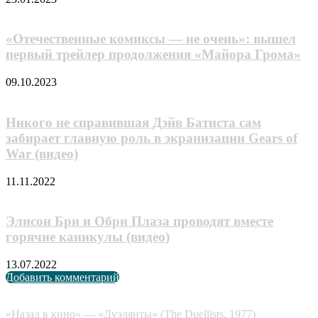
«Отечественные комиксы — не очень»: вышел
первый трейлер продолжения «Майора Грома»
09.10.2023
Никого не справившая Дэйв Батиста сам
забирает главную роль в экранизации Gears of
War (видео)
11.11.2022
Элисон Бри и Обри Плаза проводят вместе
горячие каникулы (видео)
13.07.2022
Добавить комментарий
Случайные анонсы
«Назад в кино» — «Дуэлянты» (The Duellists, 1977)