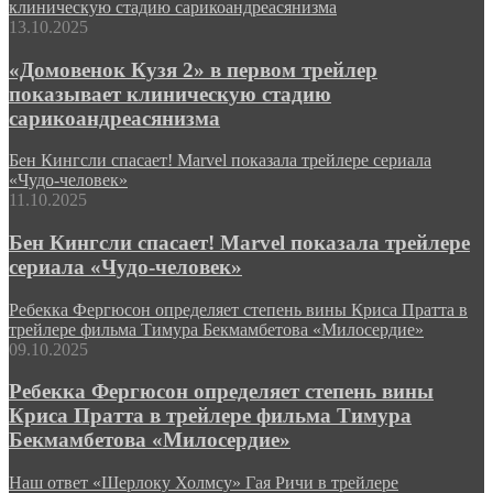
клиническую стадию сарикоандреасянизма
13.10.2025
«Домовенок Кузя 2» в первом трейлер
показывает клиническую стадию
сарикоандреасянизма
Бен Кингсли спасает! Marvel показала трейлере сериала
«Чудо-человек»
11.10.2025
Бен Кингсли спасает! Marvel показала трейлере
сериала «Чудо-человек»
Ребекка Фергюсон определяет степень вины Криса Пратта в
трейлере фильма Тимура Бекмамбетова «Милосердие»
09.10.2025
Ребекка Фергюсон определяет степень вины
Криса Пратта в трейлере фильма Тимура
Бекмамбетова «Милосердие»
Наш ответ «Шерлоку Холмсу» Гая Ричи в трейлере