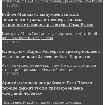
трейлере фильма «Пришлите помощь» режиссёра Сэма Рэйми
14.10.2025
Рэйчел Макадамс вынуждена спасать
токсичного мужика в трейлере фильма
«Пришлите помощь» режиссёра Сэма Рэйми
Каникулам Марка Уолберга в трейлере экшена «Семейный
план 2» мешает Кит Харингтон
14.10.2025
Каникулам Марка Уолберга в трейлере экшена
«Семейный план 2» мешает Кит Харингтон
Арни бы столько не пробежал: Глен Пауэлл хорошо держит
темп в трейлере экшена «Бегущий человек»
13.10.2025
Арни бы столько не пробежал: Глен Пауэлл
хорошо держит темп в трейлере экшена
«Бегущий человек»
«Домовенок Кузя 2» в первом трейлер показывает