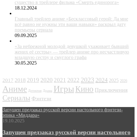
существо в трейлере фильма «Смерть единорога»
18.12.2024
Главный трейлер аниме «Бесклассовый герой: Да мне
всё равно не нужны эти ваши навыки» раскрыл дату
премьеры сериала
09.09.2025
«За небрежной молодой девушкой ухаживает бывший
жених её сестры» — трейлер аниме про несчастливую
младшую сестру и смуглого графа
30.05.2025
ЖАНРЫ
2023
2024
2019
2020
2021
2022
2018
2017
2025
2026
Игры
Аниме
Кино
Приключения
Детектив
Драма
Сериалы
Фэнтези
Запущен предзаказ русской версии настольного фэнтези-
эпика «Миддара»
19.10.2025
Запущен предзаказ русской версии настольного