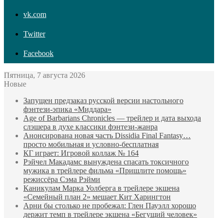
vk.com
Twitter
Facebook
Пятница, 7 августа 2026
Новые
Запущен предзаказ русской версии настольного
фэнтези-эпика «Миддара»
Age of Barbarians Chronicles — трейлер и дата выхода
слэшера в духе классики фэнтези-жанра
Анонсирована новая часть Dissidia Final Fantasy…
просто мобильная и условно-бесплатная
КГ играет: Игровой коллаж № 164
Рэйчел Макадамс вынуждена спасать токсичного
мужика в трейлере фильма «Пришлите помощь»
режиссёра Сэма Рэйми
Каникулам Марка Уолберга в трейлере экшена
«Семейный план 2» мешает Кит Харингтон
Арни бы столько не пробежал: Глен Пауэлл хорошо
держит темп в трейлере экшена «Бегущий человек»