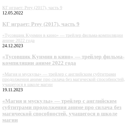
КГ играет: Prey (2017), часть 9
12.05.2022
КГ играет: Prey (2017), часть 9
«Tycoвщик Kyнмин в кино» — трейлер фильма-компиляции
аниме 2022 года
24.12.2023
«Tycoвщик Kyнмин в кино» — трейлер фильма-
компиляции аниме 2022 года
«Магия и мускулы» — трейлер с английским субтитрами
продолжения аниме про силача без магической способностей,
учащегося в школе магии
19.11.2023
«Магия и мускулы» — трейлер с английским
субтитрами продолжения аниме про силача без
магической способностей, учащегося в школе
магии