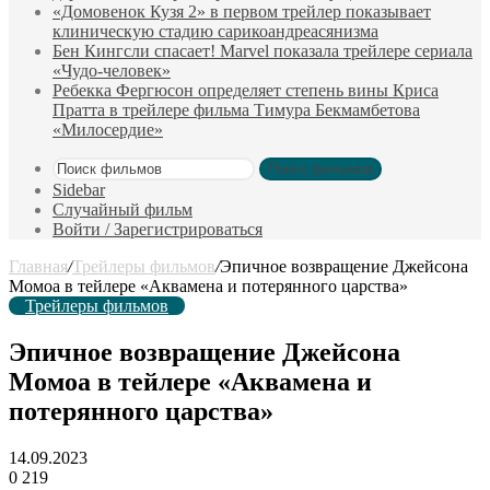
«Домовенок Кузя 2» в первом трейлер показывает
клиническую стадию сарикоандреасянизма
Бен Кингсли спасает! Marvel показала трейлере сериала
«Чудо-человек»
Ребекка Фергюсон определяет степень вины Криса
Пратта в трейлере фильма Тимура Бекмамбетова
«Милосердие»
Поиск фильмов
Sidebar
Случайный фильм
Войти / Зарегистрироваться
Главная
/
Трейлеры фильмов
/
Эпичное возвращение Джейсона
Момоа в тейлере «Аквамена и потерянного царства»
Трейлеры фильмов
Эпичное возвращение Джейсона
Момоа в тейлере «Аквамена и
потерянного царства»
14.09.2023
0
219