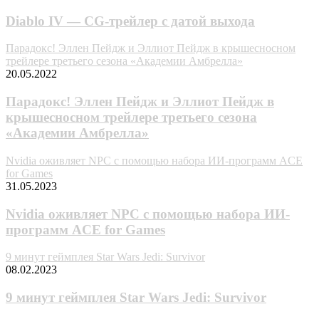
Diablo IV — CG-трейлер с датой выхода
Парадокс! Эллен Пейдж и Эллиот Пейдж в крышесносном
трейлере третьего сезона «Академии Амбрелла»
20.05.2022
Парадокс! Эллен Пейдж и Эллиот Пейдж в
крышесносном трейлере третьего сезона
«Академии Амбрелла»
Nvidia оживляет NPC с помощью набора ИИ-программ ACE
for Games
31.05.2023
Nvidia оживляет NPC с помощью набора ИИ-
программ ACE for Games
9 минут геймплея Star Wars Jedi: Survivor
08.02.2023
9 минут геймплея Star Wars Jedi: Survivor