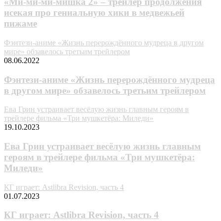
«Ми-ми-ми-мишка 2» – трейлер продолжения
исекая про гениальную хики в медвежьей
пижаме
Фэнтези-аниме «Жизнь перерождённого мудреца в другом
мире» обзавелось третьим трейлером
08.06.2022
Фэнтези-аниме «Жизнь перерождённого мудреца
в другом мире» обзавелось третьим трейлером
Ева Грин устраивает весёлую жизнь главным героям в
трейлере фильма «Три мушкетёра: Миледи»
19.10.2023
Ева Грин устраивает весёлую жизнь главным
героям в трейлере фильма «Три мушкетёра:
Миледи»
КГ играет: Astlibra Revision, часть 4
01.07.2023
КГ играет: Astlibra Revision, часть 4