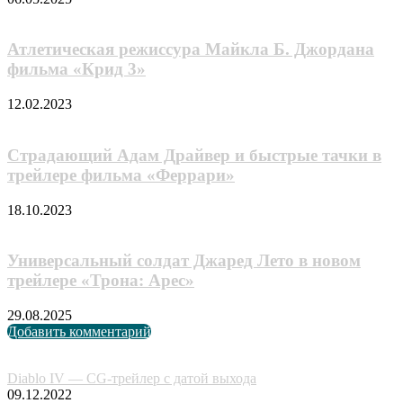
Атлетическая режиссура Майкла Б. Джордана
фильма «Крид 3»
12.02.2023
Страдающий Адам Драйвер и быстрые тачки в
трейлере фильма «Феррари»
18.10.2023
Универсальный солдат Джаред Лето в новом
трейлере «Трона: Арес»
29.08.2025
Добавить комментарий
Случайные анонсы
Diablo IV — CG-трейлер с датой выхода
09.12.2022