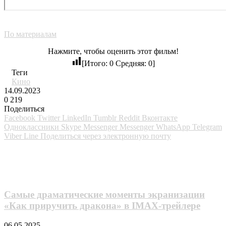
По материалам
Нажмите, чтобы оценить этот фильм!
[Итого:
0
Средняя:
0
]
Теги
Кино
14.09.2023
0
219
Поделиться
Facebook
Twitter
LinkedIn
Tumblr
Reddit
Вконтакте
Одноклассники
Skype
Messenger
Messenger
WhatsApp
Telegram
Viber
Line
Поделиться через электронную почту
Похожие фильмы
Самые драматические моменты экранизации
«Как приручить дракона» в IMAX-трейлерe
06.05.2025