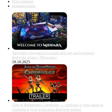
Популярные
Комментарии
Запущен предзаказ русской версии настольного
фэнтези-эпика «Миддара»
19.10.2025
Age of Barbarians Chronicles — трейлер и дата выхода
слэшера в духе классики фэнтези-жанра