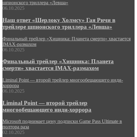
шпионского триллера «Левша»
06.10.2025
Наш ответ «Шерлоку Холмсу» Гая Ричи в
трейлере шпионского триллера «Левша»
Финальный трейлер «Хищника: Планета смерти» хвастается
IMAX-размахом
06.10.2025
Финальный трейлер «Хищника: Планета
смерти» хвастается IMAX-размахом
Liminal Point — второй трейлер многообещающего инди-
хоррора
06.10.2025
Liminal Point — второй трейлер
многообещающего инди-хоррора
Microsoft поднимает цену подписки Game Pass Ultimate в
полтора раза
02.10.2025