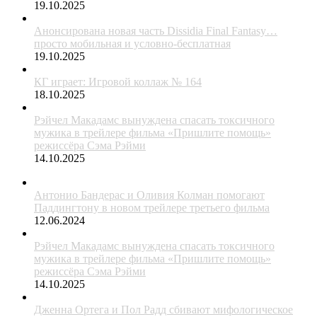
19.10.2025
Анонсирована новая часть Dissidia Final Fantasy…
просто мобильная и условно-бесплатная
19.10.2025
КГ играет: Игровой коллаж № 164
18.10.2025
Рэйчел Макадамс вынуждена спасать токсичного
мужика в трейлере фильма «Пришлите помощь»
режиссёра Сэма Рэйми
14.10.2025
Антонио Бандерас и Оливия Колман помогают
Паддингтону в новом трейлере третьего фильма
12.06.2024
Рэйчел Макадамс вынуждена спасать токсичного
мужика в трейлере фильма «Пришлите помощь»
режиссёра Сэма Рэйми
14.10.2025
Дженна Ортега и Пол Радд сбивают мифологическое