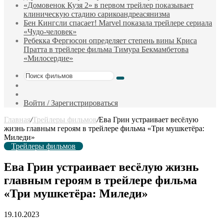
«Домовенок Кузя 2» в первом трейлер показывает
клиническую стадию сарикоандреасянизма
Бен Кингсли спасает! Marvel показала трейлере сериала
«Чудо-человек»
Ребекка Фергюсон определяет степень вины Криса
Пратта в трейлере фильма Тимура Бекмамбетова
«Милосердие»
Поиск
Sidebar
фильмов
Случайный
фильм
Войти / Зарегистрироваться
Главная
/
Трейлеры фильмов
/
Ева Грин устраивает весёлую
жизнь главным героям в трейлере фильма «Три мушкетёра:
Миледи»
Трейлеры фильмов
Ева Грин устраивает весёлую жизнь
главным героям в трейлере фильма
«Три мушкетёра: Миледи»
19.10.2023