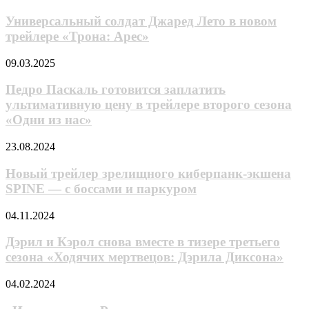
89
солдат
Москве»
Джаред
Универсальный солдат Джаред Лето в новом
Лето
трейлере «Трона: Арес»
в
новом
Педро
09.03.2025
трейлере
Паскаль
«Трона:
готовится
Педро Паскаль готовится заплатить
Арес»
заплатить
ультимативную цену в трейлере второго сезона
ультимативную
«Одни из нас»
цену
в
Новый
23.08.2024
трейлере
трейлер
второго
зрелищного
Новый трейлер зрелищного киберпанк-экшена
сезона
киберпанк-
«Одни
SPINE — с боссами и паркуром
экшена
из
SPINE
нас»
Дэрил
04.11.2024
—
и
с
Кэрол
Дэрил и Кэрол снова вместе в тизере третьего
боссами
снова
сезона «Ходячих мертвецов: Дэрила Диксона»
и
вместе
паркуром
в
«Изгнанные
04.02.2024
тизере
из
третьего
Рая»