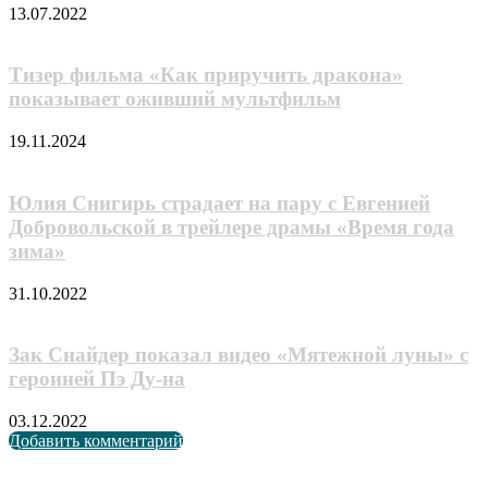
13.07.2022
Тизер фильма «Как приручить дракона»
показывает оживший мультфильм
19.11.2024
Юлия Снигирь страдает на пару с Евгенией
Добровольской в трейлере драмы «Время года
зима»
31.10.2022
Зак Снайдер показал видео «Мятежной луны» с
героиней Пэ Ду-на
03.12.2022
Добавить комментарий
Случайные анонсы