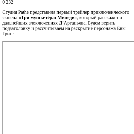
0
232
Студия Pathe представила первый трейлер приключенческого
экшена
«Три мушкетёра: Миледи»
, который расскажет о
дальнейших злоключениях Д’Артаньяна. Будем верить
подзаголовку и рассчитываем на раскрытие персонажа Евы
Грин: