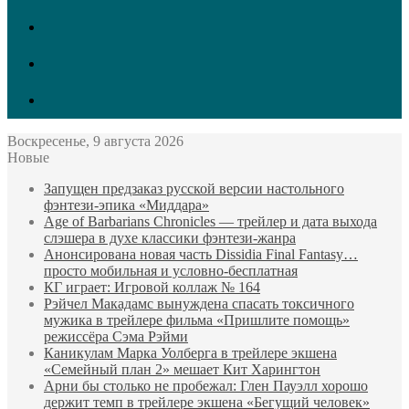
vk.com
Twitter
Facebook
Воскресенье, 9 августа 2026
Новые
Запущен предзаказ русской версии настольного
фэнтези-эпика «Миддара»
Age of Barbarians Chronicles — трейлер и дата выхода
слэшера в духе классики фэнтези-жанра
Анонсирована новая часть Dissidia Final Fantasy…
просто мобильная и условно-бесплатная
КГ играет: Игровой коллаж № 164
Рэйчел Макадамс вынуждена спасать токсичного
мужика в трейлере фильма «Пришлите помощь»
режиссёра Сэма Рэйми
Каникулам Марка Уолберга в трейлере экшена
«Семейный план 2» мешает Кит Харингтон
Арни бы столько не пробежал: Глен Пауэлл хорошо
держит темп в трейлере экшена «Бегущий человек»