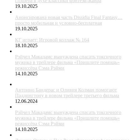
слэшера в духе классики фэнтези-жанра
19.10.2025
Анонсирована новая часть Dissidia Final Fantasy…
просто мобильная и условно-бесплатная
19.10.2025
КГ играет: Игровой коллаж № 164
18.10.2025
Рэйчел Макадамс вынуждена спасать токсичного
мужика в трейлере фильма «Пришлите помощь»
режиссёра Сэма Рэйми
14.10.2025
Антонио Бандерас и Оливия Колман помогают
Паддингтону в новом трейлере третьего фильма
12.06.2024
Рэйчел Макадамс вынуждена спасать токсичного
мужика в трейлере фильма «Пришлите помощь»
режиссёра Сэма Рэйми
14.10.2025