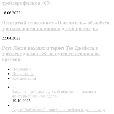
Адам
«Молодой
трейлере фильма «65»
Драйвер!
человек»
В
Четвёртый
18.06.2022
новом
сезон
трейлере
аниме
Четвёртый сезон аниме «Повелитель» обзавёлся
фильма
«Повелитель»
третьим промо-роликом и датой премьеры
«65»
обзавёлся
третьим
Роуз
22.04.2022
промо-
Лесли
роликом
находят
Роуз Лесли находят и теряет Тео Джеймса в
и
и
трейлере драмы «Жена путешественника во
датой
теряет
премьеры
времени»
Тео
Джеймса
Последние
в
Популярные
трейлере
Комментарии
драмы
«Жена
путешественника
Запущен предзаказ русской версии настольного
во
фэнтези-эпика «Миддара»
времени»
19.10.2025
Age of Barbarians Chronicles — трейлер и дата выхода