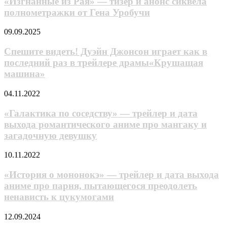
«Изгнанные из Рая» — тизер и анонс сиквела
сезона
—
полнометражки от Гена Уробучи
«Ходячих
тизер
мертвецов:
и
Дэрила
Спешите
09.09.2025
анонс
Диксона»
видеть!
сиквела
Дуэйн
Спешите видеть! Дуэйн Джонсон играет как в
полнометражки
Джонсон
последний раз в трейлере драмы«Крушащая
от
играет
Гена
машина»
как
Уробучи
в
«Галактика
04.11.2022
последний
по
раз
соседству»
«Галактика по соседству» — трейлер и дата
в
—
трейлере
выхода романтического аниме про мангаку и
трейлер
драмы«Крушащая
загадочную девушку
и
машина»
дата
«История
10.11.2022
выхода
о
романтического
мононокэ»
«История о мононокэ» — трейлер и дата выхода
аниме
—
про
аниме про парня, пытающегося преодолеть
трейлер
мангаку
ненависть к цукумогами
и
и
дата
загадочную
Состоялся
12.09.2024
выхода
девушку
релиз