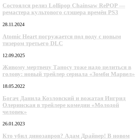
аниме
Lollipop
Состоялся релиз Lollipop Chainsaw RePOP —
про
Chainsaw
парня,
ремастера культового слэшера времён PS3
RePOP
пытающегося
—
преодолеть
Atomic
28.11.2024
ремастера
ненависть
Heart
культового
к
погружается
Atomic Heart погружается под воду с новым
слэшера
цукумогами
под
тизером третьего DLC
времён
воду
PS3
с
Живому
12.09.2025
новым
мертвецу
тизером
Таносу
Живому мертвецу Таносу тоже надо целиться в
третьего
тоже
голову: новый трейлер сериала «Зомби Марвел»
DLC
надо
целиться
Богач
18.05.2022
в
Данила
голову:
Козловский
Богач Данила Козловский и вожатая Ингрид
новый
и
Олеринская в трейлере комедии «Молодой
трейлер
вожатая
сериала
человек»
Ингрид
«Зомби
Олеринская
Марвел»
Кто
26.01.2023
в
убил
трейлере
динозавров?
Кто убил динозавров? Адам Драйвер! В новом
комедии