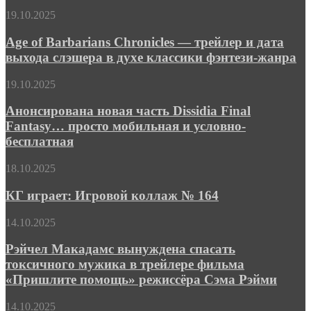
фэнтези-
Age
19.10.2025
эпика
of
«Миддара»
Barbarians
Age of Barbarians Chronicles — трейлер и дата
Chronicles
выхода слэшера в духе классики фэнтези-жанра
—
трейлер
Анонсирована
19.10.2025
и
новая
дата
часть
Анонсирована новая часть Dissidia Final
выхода
Dissidia
Fantasy… просто мобильная и условно-
слэшера
Final
в
бесплатная
Fantasy…
духе
просто
классики
КГ
18.10.2025
мобильная
фэнтези-
играет:
и
жанра
Игровой
КГ играет: Игровой коллаж № 164
условно-
коллаж
бесплатная
№
Рэйчел
14.10.2025
164
Макадамс
вынуждена
Рэйчел Макадамс вынуждена спасать
спасать
токсичного мужика в трейлере фильма
токсичного
«Пришлите помощь» режиссёра Сэма Рэйми
мужика
в
Каникулам
14.10.2025
трейлере