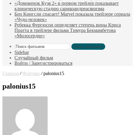
«Домовенок Кузя 2» в первом трейлер показывает
клиническую стадию сарикоандреасянизма
Бен Кингсли спасает! Marvel показала трейлере сериала
«Чудо-человек»
Ребекка Фергюсон определяет степень вины Криса
Пратта в трейлере фильма Тимура Бекмамбетова
«Милосердие»
Поиск фильмов
Sidebar
Случайный фильм
Войти / Зарегистрироваться
Главная
/
Форумы
/
palonius15
palonius15