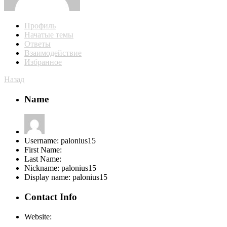
Профиль
Начатые темы
Ответы
Взаимодействие
Избранное
Назад
Name
Username:
palonius15
First Name:
Last Name:
Nickname:
palonius15
Display name:
palonius15
Contact Info
Website: