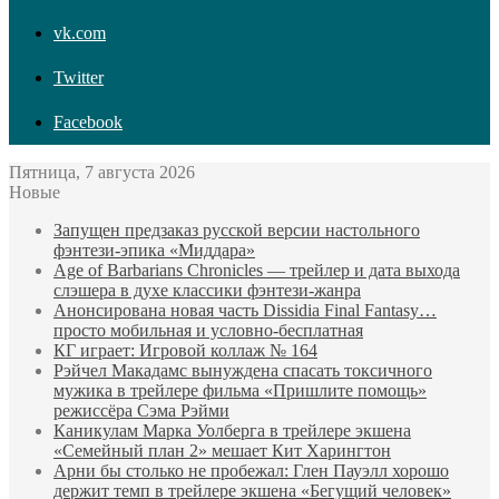
vk.com
Twitter
Facebook
Пятница, 7 августа 2026
Новые
Запущен предзаказ русской версии настольного
фэнтези-эпика «Миддара»
Age of Barbarians Chronicles — трейлер и дата выхода
слэшера в духе классики фэнтези-жанра
Анонсирована новая часть Dissidia Final Fantasy…
просто мобильная и условно-бесплатная
КГ играет: Игровой коллаж № 164
Рэйчел Макадамс вынуждена спасать токсичного
мужика в трейлере фильма «Пришлите помощь»
режиссёра Сэма Рэйми
Каникулам Марка Уолберга в трейлере экшена
«Семейный план 2» мешает Кит Харингтон
Арни бы столько не пробежал: Глен Пауэлл хорошо
держит темп в трейлере экшена «Бегущий человек»