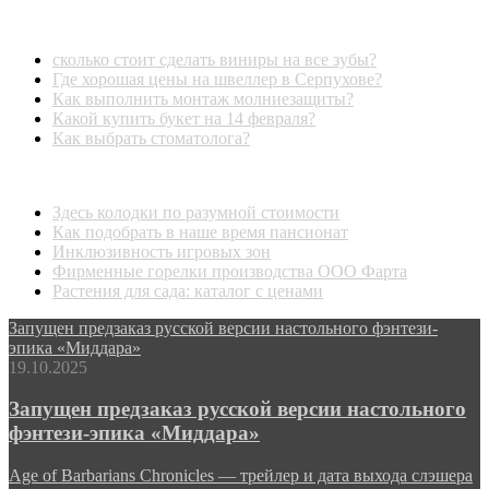
Последние ответы
сколько стоит сделать виниры на все зубы?
Где хорошая цены на швеллер в Серпухове?
Как выполнить монтаж молниезащиты?
Какой купить букет на 14 февраля?
Как выбрать стоматолога?
Последние темы
Здесь колодки по разумной стоимости
Как подобрать в наше время пансионат
Инклюзивность игровых зон
Фирменные горелки производства ООО Фарта
Растения для сада: каталог с ценами
Запущен предзаказ русской версии настольного фэнтези-
эпика «Миддара»
19.10.2025
Запущен предзаказ русской версии настольного
фэнтези-эпика «Миддара»
Age of Barbarians Chronicles — трейлер и дата выхода слэшера