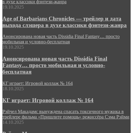
в духе классики фэнтези-жанра
19.10.2025
Age of Barbarians Chronicles — трейлер и дата
выхода слэшера в духе классики фэнтези-жанра
Анонсирована новая часть Dissidia Final Fantasy… просто
мобильная и условно-бесплатная
19.10.2025
Анонсирована новая часть Dissidia Final
Fantasy… просто мобильная и условно-
бесплатная
КГ играет: Игровой коллаж № 164
18.10.2025
КГ играет: Игровой коллаж № 164
Рэйчел Макадамс вынуждена спасать токсичного мужика в
трейлере фильма «Пришлите помощь» режиссёра Сэма Рэйми
14.10.2025