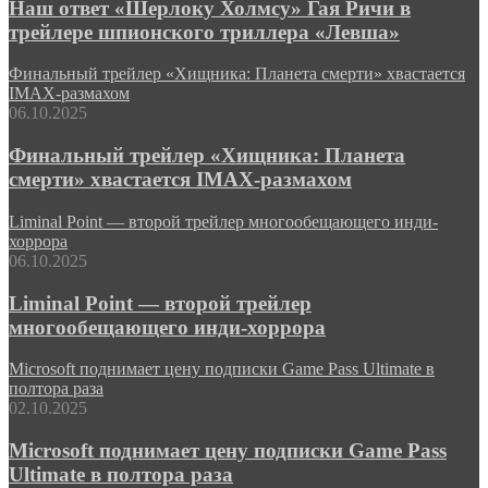
Наш ответ «Шерлоку Холмсу» Гая Ричи в
трейлере шпионского триллера «Левша»
Финальный трейлер «Хищника: Планета смерти» хвастается
IMAX-размахом
06.10.2025
Финальный трейлер «Хищника: Планета
смерти» хвастается IMAX-размахом
Liminal Point — второй трейлер многообещающего инди-
хоррора
06.10.2025
Liminal Point — второй трейлер
многообещающего инди-хоррора
Microsoft поднимает цену подписки Game Pass Ultimate в
полтора раза
02.10.2025
Microsoft поднимает цену подписки Game Pass
Ultimate в полтора раза