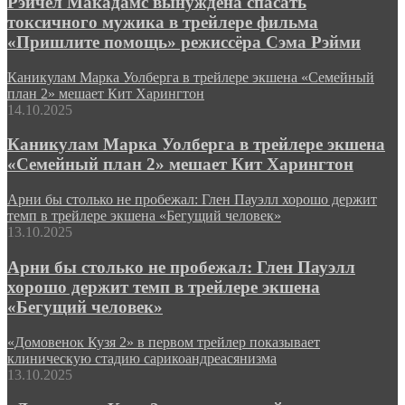
Рэйчел Макадамс вынуждена спасать
токсичного мужика в трейлере фильма
«Пришлите помощь» режиссёра Сэма Рэйми
Каникулам Марка Уолберга в трейлере экшена «Семейный
план 2» мешает Кит Харингтон
14.10.2025
Каникулам Марка Уолберга в трейлере экшена
«Семейный план 2» мешает Кит Харингтон
Арни бы столько не пробежал: Глен Пауэлл хорошо держит
темп в трейлере экшена «Бегущий человек»
13.10.2025
Арни бы столько не пробежал: Глен Пауэлл
хорошо держит темп в трейлере экшена
«Бегущий человек»
«Домовенок Кузя 2» в первом трейлер показывает
клиническую стадию сарикоандреасянизма
13.10.2025