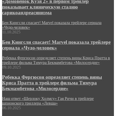
«Домовенок Кузя 2» в первом трейлер
показывает клиническую стадию
сарикоандреасянизма
Бен Кингсли спасает! Marvel показала трейлере сериала
«Чудо-человек»
11.10.2025
Бен Кингсли спасает! Marvel показала трейлере
сериала «Чудо-человек»
Ребекка Фергюсон определяет степень вины Криса Пратта в
трейлере фильма Тимура Бекмамбетова «Милосердие»
09.10.2025
Ребекка Фергюсон определяет степень вины
Криса Пратта в трейлере фильма Тимура
Бекмамбетова «Милосердие»
Наш ответ «Шерлоку Холмсу» Гая Ричи в трейлере
шпионского триллера «Левша»
06.10.2025