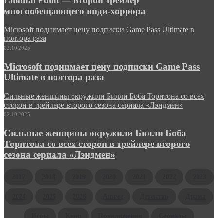
Liminal Point — второй трейлер
многообещающего инди-хоррора
Microsoft поднимает цену подписки Game Pass Ultimate в
полтора раза
02.10.2025
Microsoft поднимает цену подписки Game Pass
Ultimate в полтора раза
Сильные женщины окружили Билли Боба Торнтона со всех
сторон в трейлере второго сезона сериала «Лэндмен»
02.10.2025
Сильные женщины окружили Билли Боба
Торнтона со всех сторон в трейлере второго
сезона сериала «Лэндмен»
2017
2018
2019
2020
2021
2022
2023
2024
2025
2026
Аниме
Детектив
Драма
Игры
Кино
Приключения
Сериалы