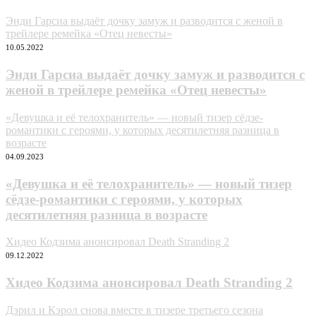
Энди Гарсиа выдаёт дочку замуж и разводится с женой в
трейлере ремейка «Отец невесты»
10.05.2022
Энди Гарсиа выдаёт дочку замуж и разводится с
женой в трейлере ремейка «Отец невесты»
«Девушка и её телохранитель» — новый тизер сёдзе-
романтики с героями, у которых десятилетняя разница в
возрасте
04.09.2023
«Девушка и её телохранитель» — новый тизер
сёдзе-романтики с героями, у которых
десятилетняя разница в возрасте
Хидео Кодзима анонсировал Death Stranding 2
09.12.2022
Хидео Кодзима анонсировал Death Stranding 2
Дэрил и Кэрол снова вместе в тизере третьего сезона