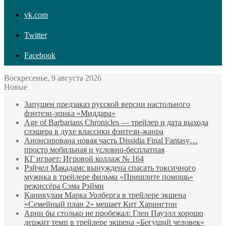
vk.com
Twitter
Facebook
Воскресенье, 9 августа 2026
Новые
Запущен предзаказ русской версии настольного
фэнтези-эпика «Миддара»
Age of Barbarians Chronicles — трейлер и дата выхода
слэшера в духе классики фэнтези-жанра
Анонсирована новая часть Dissidia Final Fantasy…
просто мобильная и условно-бесплатная
КГ играет: Игровой коллаж № 164
Рэйчел Макадамс вынуждена спасать токсичного
мужика в трейлере фильма «Пришлите помощь»
режиссёра Сэма Рэйми
Каникулам Марка Уолберга в трейлере экшена
«Семейный план 2» мешает Кит Харингтон
Арни бы столько не пробежал: Глен Пауэлл хорошо
держит темп в трейлере экшена «Бегущий человек»