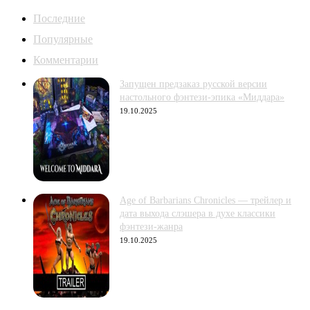
Последние
Популярные
Комментарии
Запущен предзаказ русской версии
настольного фэнтези-эпика «Миддара»
19.10.2025
Age of Barbarians Chronicles — трейлер и
дата выхода слэшера в духе классики
фэнтези-жанра
19.10.2025