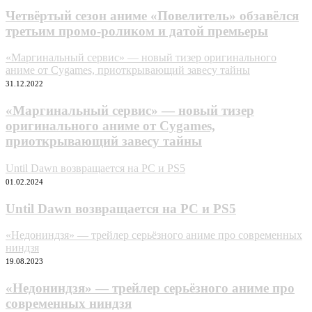
Четвёртый сезон аниме «Повелитель» обзавёлся
третьим промо-роликом и датой премьеры
«Маргинальный сервис» — новый тизер оригинального
аниме от Cygames, приоткрывающий завесу тайны
31.12.2022
«Маргинальный сервис» — новый тизер
оригинального аниме от Cygames,
приоткрывающий завесу тайны
Until Dawn возвращается на PC и PS5
01.02.2024
Until Dawn возвращается на PC и PS5
«Heдoниндзя» — трейлер серьёзного аниме про современных
ниндзя
19.08.2023
«Heдoниндзя» — трейлер серьёзного аниме про
современных ниндзя