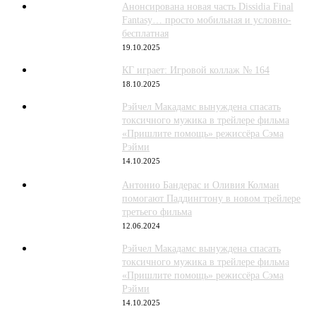
Анонсирована новая часть Dissidia Final
Fantasy… просто мобильная и условно-
бесплатная
19.10.2025
КГ играет: Игровой коллаж № 164
18.10.2025
Рэйчел Макадамс вынуждена спасать
токсичного мужика в трейлере фильма
«Пришлите помощь» режиссёра Сэма
Рэйми
14.10.2025
Антонио Бандерас и Оливия Колман
помогают Паддингтону в новом трейлере
третьего фильма
12.06.2024
Рэйчел Макадамс вынуждена спасать
токсичного мужика в трейлере фильма
«Пришлите помощь» режиссёра Сэма
Рэйми
14.10.2025