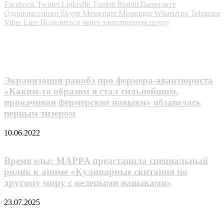
Facebook
Twitter
LinkedIn
Tumblr
Reddit
Вконтакте
Одноклассники
Skype
Messenger
Messenger
WhatsApp
Telegram
Viber
Line
Поделиться через электронную почту
Похожие фильмы
Экранизация ранобэ про фермера-авантюриста
«Каким-то образом я стал сильнейшим,
прокачивая фермерские навыки» обзавелась
первым тизером
10.06.2022
Время еды: MAPPA представила специальный
ролик к аниме «Кулинарные скитания по
другому миру с нелепыми навыками»
23.07.2025