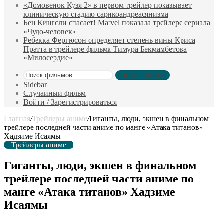
«Домовенок Кузя 2» в первом трейлер показывает
клиническую стадию сарикоандреасянизма
Бен Кингсли спасает! Marvel показала трейлере сериала
«Чудо-человек»
Ребекка Фергюсон определяет степень вины Криса
Пратта в трейлере фильма Тимура Бекмамбетова
«Милосердие»
Поиск фильмов
Sidebar
Случайный фильм
Войти / Зарегистрироваться
Главная
/
Трейлеры аниме
/
Гиганты, люди, экшен в финальном
трейлере последней части аниме по мaнге «Атака титанов»
Xaдзимe Иcaямы
Трейлеры аниме
Гиганты, люди, экшен в финальном
трейлере последней части аниме по
мaнге «Атака титанов» Xaдзимe
Иcaямы