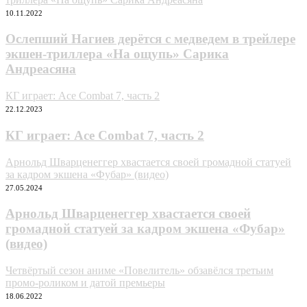
10.11.2022
Ослепший Нагиев дерётся с медведем в трейлере
экшен-триллера «На ощупь» Сарика
Андреасяна
КГ играет: Ace Combat 7, часть 2
22.12.2023
КГ играет: Ace Combat 7, часть 2
Арнольд Шварценеггер хвастается своей громадной статуей
за кадром экшена «Фубар» (видео)
27.05.2024
Арнольд Шварценеггер хвастается своей
громадной статуей за кадром экшена «Фубар»
(видео)
Четвёртый сезон аниме «Повелитель» обзавёлся третьим
промо-роликом и датой премьеры
18.06.2022