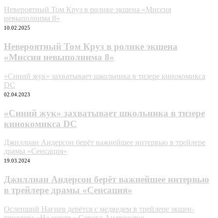
Невероятный Том Круз в ролике экшена «Миссия
невыполнима 8»
10.02.2025
Невероятный Том Круз в ролике экшена
«Миссия невыполнима 8»
«Синий жук» захватывает школьника в тизере кинокомикса
DC
02.04.2023
«Синий жук» захватывает школьника в тизере
кинокомикса DC
Джиллиан Андерсон берёт важнейшее интервью в трейлере
драмы «Сенсация»
19.03.2024
Джиллиан Андерсон берёт важнейшее интервью
в трейлере драмы «Сенсация»
Ослепший Нагиев дерётся с медведем в трейлере экшен-
триллера «На ощупь» Сарика Андреасяна