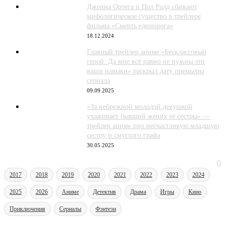
Дженна Ортега и Пол Радд сбивают
мифологическое существо в трейлере
фильма «Смерть единорога»
18.12.2024
Главный трейлер аниме «Бесклассовый
герой: Да мне всё равно не нужны эти
ваши навыки» раскрыл дату премьеры
сериала
09.09.2025
«За небрежной молодой девушкой
ухаживает бывший жених её сестры» —
трейлер аниме про несчастливую младшую
сестру и смуглого графа
30.05.2025
ЖАНРЫ
2017
2018
2019
2020
2021
2022
2023
2024
2025
2026
Аниме
Детектив
Драма
Игры
Кино
Приключения
Сериалы
Фэнтези