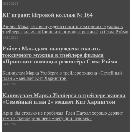
18.10.2025
КГ играет: Игровой коллаж № 164
Рэйчел Макадамс вынуждена спасать токсичного мужика в
трейлере фильма «Пришлите помощь» режиссёра Сэма Рэйми
14.10.2025
Рэйчел Макадамс вынуждена спасать
токсичного мужика в трейлере фильма
«Пришлите помощь» режиссёра Сэма Рэйми
Каникулам Марка Уолберга в трейлере экшена «Семейный
план 2» мешает Кит Харингтон
14.10.2025
Каникулам Марка Уолберга в трейлере экшена
«Семейный план 2» мешает Кит Харингтон
Арни бы столько не пробежал: Глен Пауэлл хорошо держит
темп в трейлере экшена «Бегущий человек»
13.10.2025