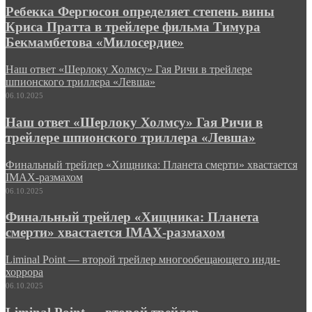
Ребекка Фергюсон определяет степень вины
Криса Пратта в трейлере фильма Тимура
Бекмамбетова «Милосердие»
Наш ответ «Шерлоку Холмсу» Гая Ричи в трейлере
шпионского триллера «Левша»
06.10.2025
Наш ответ «Шерлоку Холмсу» Гая Ричи в
трейлере шпионского триллера «Левша»
Финальный трейлер «Хищника: Планета смерти» хвастается
IMAX-размахом
06.10.2025
Финальный трейлер «Хищника: Планета
смерти» хвастается IMAX-размахом
Liminal Point — второй трейлер многообещающего инди-
хоррора
06.10.2025