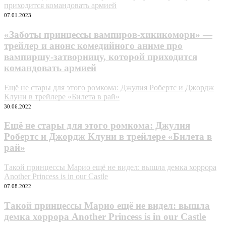
приходится командовать армией
07.01.2023
«Заботы принцессы вампиров-хикикомори» —
трейлер и анонс комедийного аниме про
вампиршу-затворницу, которой приходится
командовать армией
Ещё не стары для этого ромкома: Джулия Робертc и Джордж
Клуни в трейлере «Билета в рай»
30.06.2022
Ещё не стары для этого ромкома: Джулия
Робертc и Джордж Клуни в трейлере «Билета в
рай»
Такой принцессы Марио ещё не видел: вышла демка хоррора
Another Princess is in our Castle
07.08.2022
Такой принцессы Марио ещё не видел: вышла
демка хоррора Another Princess is in our Castle