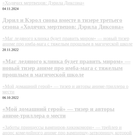
«Ходячих мертвецов: Дэрила Диксона»
04.11.2024
Дэрил и Кэрол снова вместе в тизере третьего
сезона «Ходячих мертвецов: Дэрила Диксона»
«Маг ледяного клинка будет править миром» — новый тизер
аниме про имба-мага с тяжелым прошлым в магической школе
20.11.2022
«Маг ледяного клинка будет править миром» —
новый тизер аниме про имба-мага с тяжелым
прошлым в магической школе
«Мой домашний герой» — тизер и авторы аниме-триллера о
мести
06.10.2022
«Мой домашний герой» — тизер и авторы
аниме-триллера о мести
«Заботы принцессы вампиров-хикикомори» — трейлер и
анонс комедийного аниме про вампиршу-затворницу, которой