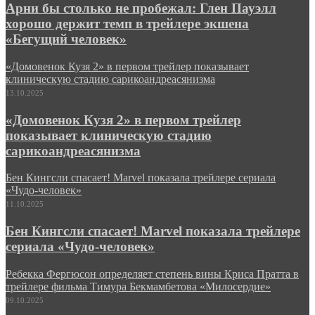
Арни бы столько не пробежал: Глен Пауэлл
хорошо держит темп в трейлере экшена
«Бегущий человек»
«Домовенок Кузя 2» в первом трейлер показывает
клиническую стадию сарикоандреасянизма
13.10.2025
«Домовенок Кузя 2» в первом трейлер
показывает клиническую стадию
сарикоандреасянизма
Бен Кингсли спасает! Marvel показала трейлере сериала
«Чудо-человек»
11.10.2025
Бен Кингсли спасает! Marvel показала трейлере
сериала «Чудо-человек»
Ребекка Фергюсон определяет степень вины Криса Пратта в
трейлере фильма Тимура Бекмамбетова «Милосердие»
09.10.2025