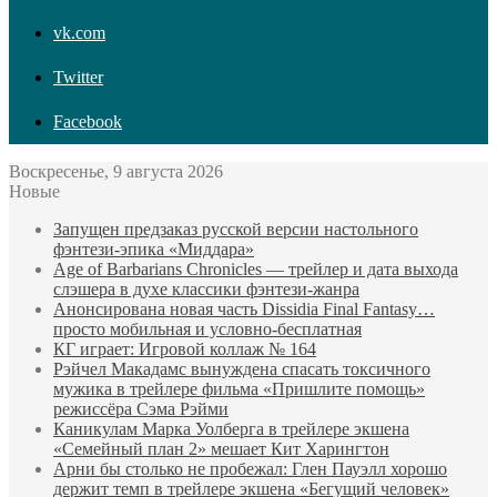
vk.com
Twitter
Facebook
Воскресенье, 9 августа 2026
Новые
Запущен предзаказ русской версии настольного
фэнтези-эпика «Миддара»
Age of Barbarians Chronicles — трейлер и дата выхода
слэшера в духе классики фэнтези-жанра
Анонсирована новая часть Dissidia Final Fantasy…
просто мобильная и условно-бесплатная
КГ играет: Игровой коллаж № 164
Рэйчел Макадамс вынуждена спасать токсичного
мужика в трейлере фильма «Пришлите помощь»
режиссёра Сэма Рэйми
Каникулам Марка Уолберга в трейлере экшена
«Семейный план 2» мешает Кит Харингтон
Арни бы столько не пробежал: Глен Пауэлл хорошо
держит темп в трейлере экшена «Бегущий человек»