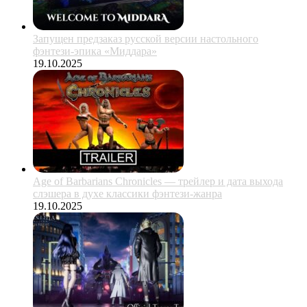
Запущен предзаказ русской версии настольного
фэнтези-эпика «Миддара»
19.10.2025
Age of Barbarians Chronicles — трейлер и дата выхода
слэшера в духе классики фэнтези-жанра
19.10.2025