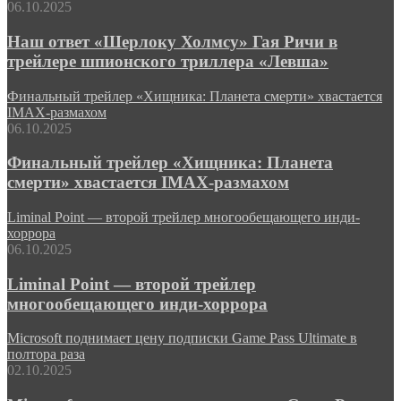
06.10.2025
Наш ответ «Шерлоку Холмсу» Гая Ричи в
трейлере шпионского триллера «Левша»
Финальный трейлер «Хищника: Планета смерти» хвастается
IMAX-размахом
06.10.2025
Финальный трейлер «Хищника: Планета
смерти» хвастается IMAX-размахом
Liminal Point — второй трейлер многообещающего инди-
хоррора
06.10.2025
Liminal Point — второй трейлер
многообещающего инди-хоррора
Microsoft поднимает цену подписки Game Pass Ultimate в
полтора раза
02.10.2025