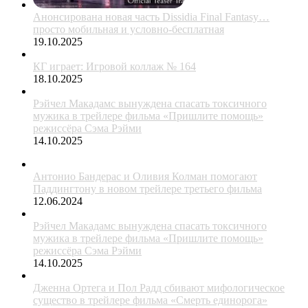
Анонсирована новая часть Dissidia Final Fantasy…
просто мобильная и условно-бесплатная
19.10.2025
КГ играет: Игровой коллаж № 164
18.10.2025
Рэйчел Макадамс вынуждена спасать токсичного
мужика в трейлере фильма «Пришлите помощь»
режиссёра Сэма Рэйми
14.10.2025
Антонио Бандерас и Оливия Колман помогают
Паддингтону в новом трейлере третьего фильма
12.06.2024
Рэйчел Макадамс вынуждена спасать токсичного
мужика в трейлере фильма «Пришлите помощь»
режиссёра Сэма Рэйми
14.10.2025
Дженна Ортега и Пол Радд сбивают мифологическое
существо в трейлере фильма «Смерть единорога»