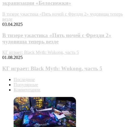
экранизации «Белоснежки»
В тизере ужастика «Пять ночей с Фредди 2» чудовища теперь
везде
03.04.2025
В тизере ужастика «Пять ночей с Фредди 2»
чудовища теперь везде
КГ играет: Black Myth: Wukong, часть 5
01.08.2025
КГ играет: Black Myth: Wukong, часть 5
Последние
Популярные
Комментарии