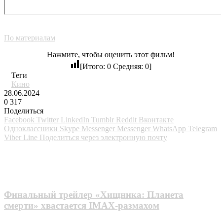
По материалам
Нажмите, чтобы оценить этот фильм!
[Итого:
0
Средняя:
0
]
Теги
Кино
28.06.2024
0
317
Поделиться
Facebook
Twitter
LinkedIn
Tumblr
Reddit
Вконтакте
Одноклассники
Skype
Messenger
Messenger
WhatsApp
Telegram
Viber
Line
Поделиться через электронную почту
Похожие фильмы
Финальный трейлер «Хищника: Планета
смерти» хвастается IMAX-размахом