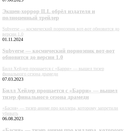
Экшен-хоррор ILL обрёл издателя и
полноценный трейлер
Subverse — космический порноэпик вот-вот обновится до
версии 1.0
01.11.2024
Subverse — космический порноэпик вот-вот
обновится до версии 1.0
Билл Хейдер прощается с «Барри» — вышел тизер
финального сезона драмеди
07.03.2023
Билл Хейдер прощается с «Барри» — вышел
тизер финального сезона драмеди
«Бacня» — тизер аниме про киллера, которому запретили
убивать
06.08.2023
«Бacня» — тизер аниме про киллера, которому