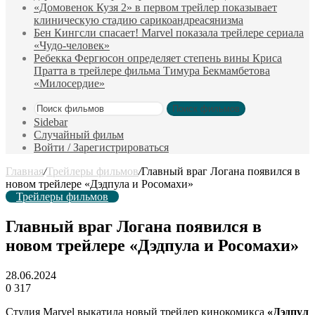
«Домовенок Кузя 2» в первом трейлер показывает
клиническую стадию сарикоандреасянизма
Бен Кингсли спасает! Marvel показала трейлере сериала
«Чудо-человек»
Ребекка Фергюсон определяет степень вины Криса
Пратта в трейлере фильма Тимура Бекмамбетова
«Милосердие»
Поиск фильмов
Sidebar
Случайный фильм
Войти / Зарегистрироваться
Главная
/
Трейлеры фильмов
/
Главный враг Логана появился в
новом трейлере «Дэдпула и Росомахи»
Трейлеры фильмов
Главный враг Логана появился в
новом трейлере «Дэдпула и Росомахи»
28.06.2024
0
317
Студия Marvel выкатила новый трейлер кинокомикса
«Дэдпул