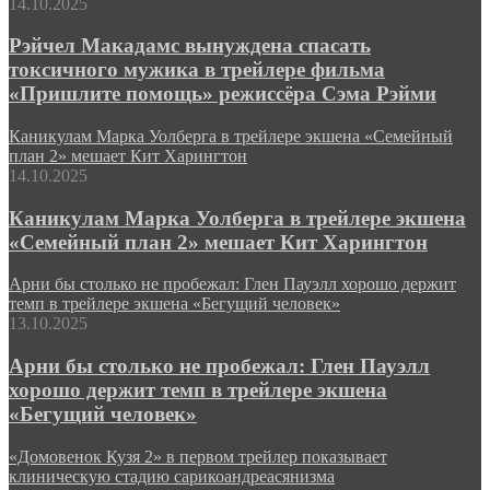
14.10.2025
Рэйчел Макадамс вынуждена спасать
токсичного мужика в трейлере фильма
«Пришлите помощь» режиссёра Сэма Рэйми
Каникулам Марка Уолберга в трейлере экшена «Семейный
план 2» мешает Кит Харингтон
14.10.2025
Каникулам Марка Уолберга в трейлере экшена
«Семейный план 2» мешает Кит Харингтон
Арни бы столько не пробежал: Глен Пауэлл хорошо держит
темп в трейлере экшена «Бегущий человек»
13.10.2025
Арни бы столько не пробежал: Глен Пауэлл
хорошо держит темп в трейлере экшена
«Бегущий человек»
«Домовенок Кузя 2» в первом трейлер показывает
клиническую стадию сарикоандреасянизма