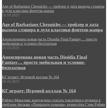
Age of Barbarians Chronicles — трейлер и дата выхода слэшера
в духе классики фэнтези-жанра
19.10.2025
Age of Barbarians Chronicles — трейлер и дата
выхода слэшера в духе классики фэнтези-жанра
Анонсирована новая часть Dissidia Final Fantasy… просто
мобильная и условно-бесплатная
19.10.2025
Анонсирована новая часть Dissidia Final
Fantasy… просто мобильная и условно-
бесплатная
КГ играет: Игровой коллаж № 164
18.10.2025
КГ играет: Игровой коллаж № 164
Рэйчел Макадамс вынуждена спасать токсичного мужика в
трейлере фильма «Пришлите помощь» режиссёра Сэма Рэйми