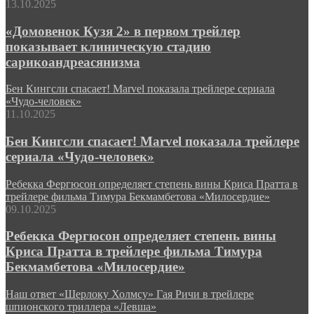
13.10.2025
«Домовенок Кузя 2» в первом трейлер
показывает клиническую стадию
сарикоандреасянизма
Бен Кингсли спасает! Marvel показала трейлере сериала
«Чудо-человек»
11.10.2025
Бен Кингсли спасает! Marvel показала трейлере
сериала «Чудо-человек»
Ребекка Фергюсон определяет степень вины Криса Пратта в
трейлере фильма Тимура Бекмамбетова «Милосердие»
09.10.2025
Ребекка Фергюсон определяет степень вины
Криса Пратта в трейлере фильма Тимура
Бекмамбетова «Милосердие»
Наш ответ «Шерлоку Холмсу» Гая Ричи в трейлере
шпионского триллера «Левша»