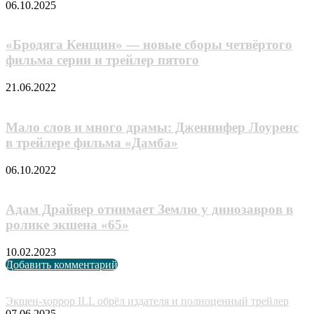
06.10.2025
«Бродяга Кенщин» — новые сборы четвёртого
фильма серии и трейлер пятого
21.06.2022
Мало слов и много драмы: Дженнифер Лоуренс
в трейлере фильма «Дамба»
06.10.2022
Адам Драйвер отнимает Землю у динозавров в
ролике экшена «65»
10.02.2023
Добавить комментарий
Случайные анонсы
Экшен-хоррор ILL обрёл издателя и полноценный трейлер
07.06.2025