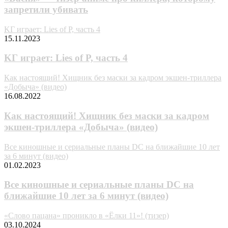
запретили убивать
KГ игpaeт: Lies of P, чacть 4
15.11.2023
KГ игpaeт: Lies of P, чacть 4
Как настоящий! Хищник без маски за кадром экшен-триллера
«Добыча» (видео)
16.08.2022
Как настоящий! Хищник без маски за кадром
экшен-триллера «Добыча» (видео)
Все киношные и сериальные планы DC на ближайшие 10 лет
за 6 минут (видео)
01.02.2023
Все киношные и сериальные планы DC на
ближайшие 10 лет за 6 минут (видео)
«Слово пацана» проникло в «Ёлки 11»! (тизер)
03.10.2024