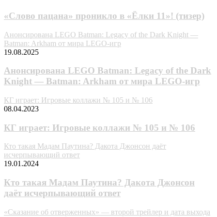
«Слово пацана» проникло в «Ёлки 11»! (тизер)
Анонсирована LEGO Batman: Legacy of the Dark Knight —
Batman: Arkham от мира LEGO-игр
19.08.2025
Анонсирована LEGO Batman: Legacy of the Dark
Knight — Batman: Arkham от мира LEGO-игр
КГ играет: Игровые коллажи № 105 и № 106
08.04.2023
КГ играет: Игровые коллажи № 105 и № 106
Кто такая Мадам Паутина? Дакота Джонсон даёт
исчерпывающий ответ
19.01.2024
Кто такая Мадам Паутина? Дакота Джонсон
даёт исчерпывающий ответ
«Сказание об отверженных» — второй трейлер и дата выхода