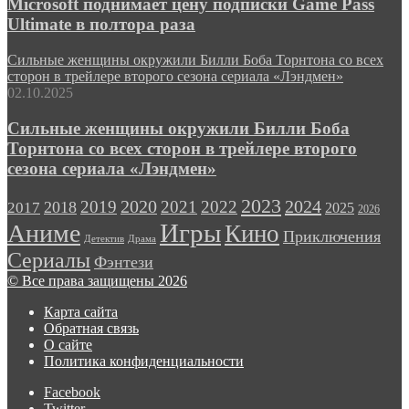
Microsoft поднимает цену подписки Game Pass
Ultimate в полтора раза
Сильные женщины окружили Билли Боба Торнтона со всех
сторон в трейлере второго сезона сериала «Лэндмен»
02.10.2025
Сильные женщины окружили Билли Боба
Торнтона со всех сторон в трейлере второго
сезона сериала «Лэндмен»
2023
2024
2019
2020
2021
2022
2018
2017
2025
2026
Игры
Аниме
Кино
Приключения
Детектив
Драма
Сериалы
Фэнтези
© Все права защищены 2026
Карта сайта
Обратная связь
О сайте
Политика конфиденциальности
Facebook
Twitter