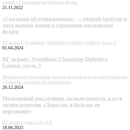
аниме о страдании магических фурри
21.11.2022
«Сказание об отверженных» — второй трейлер и
дата выхода аниме о страдании магических
фурри
КГ играет: Xenoblade Chronicles Definitive Edition, часть 5
01.04.2024
КГ играет: Xenoblade Chronicles Definitive
Edition, часть 5
Московский рекламщик должен попасть в ад в тизере комедии
«Дорогая, я больше не перезвоню»
20.12.2024
Московский рекламщик должен попасть в ад в
тизере комедии «Дорогая, я больше не
перезвоню»
КГ играет: демо Lies of P
18.06.2023