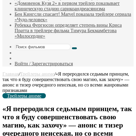
«Домовенок Кузя 2» в первом трейлер показывает
клиническую стадию сарикоандреасянизма
Бен Кингсли спасает! Marvel показала трейлере сериала
«Чудо-человек»
Ребекка Фергюсон определяет степень вины Криса
Пратта в трейлере фильма Тимура Бекмамбетова
«Милосердие»
Поиск
Sidebar
фильмов
Случайный
фильм
Войти / Зарегистрироваться
Главная
/
Трейлеры аниме
/
«Я переродился седьмым принцем,
так что я буду совершенствовать свою магию, как захочу» —
анонс и тизер очередного неисекая, но со всеми жанровыми
признаками
Трейлеры аниме
«Я переродился седьмым принцем, так
что я буду совершенствовать свою
магию, как захочу» — анонс и тизер
очередного неисекая, но со всеми