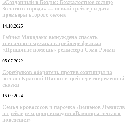
Бездне:
«Созданный в Бездне: Безжалостное солнце
свой
Безжалостное
Золотого города» — новый трейлер и дата
первый
солнце
тизер
премьеры второго сезона
Золотого
города»
Рэйчел
14.10.2025
—
Макадамс
новый
вынуждена
Рэйчел Макадамс вынуждена спасать
трейлер
спасать
и
токсичного мужика в трейлере фильма
токсичного
дата
«Пришлите помощь» режиссёра Сэма Рэйми
мужика
премьеры
в
второго
Серебряков-
05.07.2022
трейлере
сезона
оборотень
фильма
против
Серебряков-оборотень против охотницы на
«Пришлите
охотницы
помощь»
волков Красной Шапки в трейлере современной
на
режиссёра
сказки
волков
Сэма
Красной
Рэйми
Семья
15.09.2024
Шапки
кровососов
в
и
Семья кровососов и парочка Дэмиэнов Льюислв
трейлере
парочка
современной
в трейлере хоррор-комедии «Вампиры лёгкого
Дэмиэнов
сказки
поведения»
Льюислв
в