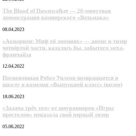
тизере
Blood
драмы
of
The Blood of Dawnwalker — 20-минутная
«Американский
Dawnwalker
демонстрация вампирского «Ведьмака»
жиголо»
—
20-
«Акварион:
08.04.2023
минутная
Миф
демонстрация
об
«Акварион: Миф об эмоциях» — анонс и тизер
вампирского
эмоциях»
четвёртой части, казалось бы, забытого меха-
«Ведьмака»
—
франчайза
анонс
и
Посвежевшая
12.04.2022
тизер
Ребел
четвёртой
Уилсон
Посвежевшая Ребел Уилсон возвращается в
части,
возвращается
казалось
школу в комедии «Выпускной класс» (видео)
в
бы,
школу
забытого
«Задача
18.06.2023
в
меха-
трёх
комедии
франчайза
тел»
«Задача трёх тел» от шоураннеров «Игры
«Выпускной
от
престолов» показала свой первый тизер
класс»
шоураннеров
(видео)
«Игры
«Созданный
05.06.2022
престолов»
в
показала