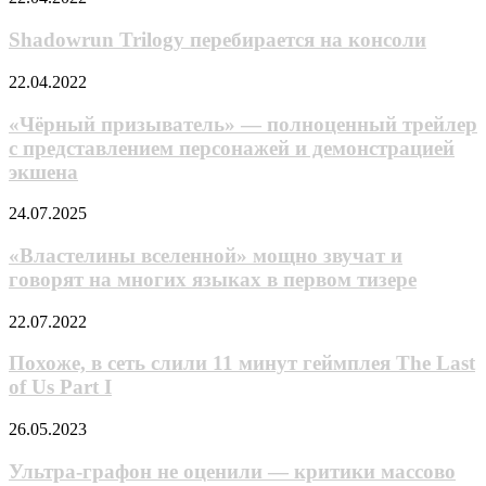
Trilogy
аниме
перебирается
про
Shadowrun Trilogy перебирается на консоли
на
некроманта
консоли
из
«Чёрный
22.04.2022
фэнтезийного
призыватель»
мира,
—
«Чёрный призыватель» — полноценный трейлер
попавшего
полноценный
с представлением персонажей и демонстрацией
в
трейлер
экшена
современную
с
Японию
представлением
«Властелины
24.07.2025
персонажей
вселенной»
и
мощно
«Властелины вселенной» мощно звучат и
демонстрацией
звучат
экшена
говорят на многих языках в первом тизере
и
говорят
Похоже,
22.07.2022
на
в
многих
сеть
Похоже, в сеть слили 11 минут геймплея The Last
языках
слили
of Us Part I
в
11
первом
минут
тизере
Ультра-
26.05.2023
геймплея
графон
The
не
Ультра-графон не оценили — критики массово
Last