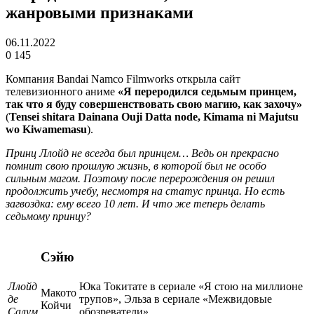
жанровыми признаками
06.11.2022
0
145
Компания Bandai Namco Filmworks открыла сайт
телевизионного аниме
«Я переродился седьмым принцем,
так что я буду совершенствовать свою магию, как захочу»
(
Tensei shitara Dainana Ouji Datta node, Kimama ni Majutsu
wo Kiwamemasu
).
Принц Ллойд не всегда был принцем… Ведь он прекрасно
помнит свою прошлую жизнь, в которой был не особо
сильным магом. Поэтому после перерождения он решил
продолжить учебу, несмотря на статус принца. Но есть
загвоздка: ему всего 10 лет. И что же теперь делать
седьмому принцу?
Сэйю
Ллойд
Юка Токитате в сериале «Я стою на миллионе
Макото
де
трупов», Эльза в сериале «Межвидовые
Койчи
Салум
обозреватели»