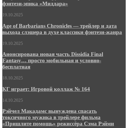
версии
фэнтези-эпика «Миддара»
настольного
фэнтези-
Age
19.10.2025
эпика
of
«Миддара»
Barbarians
Age of Barbarians Chronicles — трейлер и дата
Chronicles
выхода слэшера в духе классики фэнтези-жанра
—
трейлер
Анонсирована
19.10.2025
и
новая
дата
часть
Анонсирована новая часть Dissidia Final
выхода
Dissidia
Fantasy… просто мобильная и условно-
слэшера
Final
в
бесплатная
Fantasy…
духе
просто
классики
КГ
18.10.2025
мобильная
фэнтези-
играет:
и
жанра
Игровой
КГ играет: Игровой коллаж № 164
условно-
коллаж
бесплатная
№
Рэйчел
14.10.2025
164
Макадамс
вынуждена
Рэйчел Макадамс вынуждена спасать
спасать
токсичного мужика в трейлере фильма
токсичного
«Пришлите помощь» режиссёра Сэма Рэйми
мужика