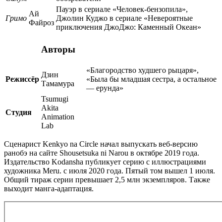
Пауэр в сериале «Человек-бензопила»,
Ай
Гримо
Джолин Куджо в сериале «Невероятные
Файроз
приключения ДжоДжо: Каменный Океан»
Авторы
«Благородство худшего рыцаря»,
Дзин
Режиссёр
«Была бы младшая сестра, а остальное
Тамамура
— ерунда»
Tsumugi
Akita
Студия
Animation
Lab
Сценарист Kenkyo na Circle начал выпускать веб-версию
ранобэ на сайте Shousetsuka ni Narou в октябре 2019 года.
Издательство Kodansha публикует серию с иллюстрациями
художника Meru. с июля 2020 года. Пятый том вышел 1 июля.
Общий тираж серии превышает 2,5 млн экземпляров. Также
выходит манга-адаптация.