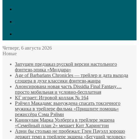
vk.com
Twitter
Facebook
Четверг, 6 августа 2026
Новые
Запущен предзаказ русской версии настольного
фэнтези-эпика «Миддара»
Age of Barbarians Chronicles — трейлер и дата выхода
слэшера в духе классики фэнтези-жанра
Анонсирована новая часть Dissidia Final Fantasy…
просто мобильная и условно-бесплатная
КГ играет: Игровой коллаж № 164
Рэйчел Макадамс вынуждена спасать токсичного
мужика в трейлере фильма «Пришлите помощь»
режиссёра Сэма Рэйми
Каникулам Марка Уолберга в трейлере экшена
«Семейный план 2» мешает Кит Харингтон
Арни бы столько не пробежал: Глен Пауэлл хорошо
держит темп в трейлере экшена «Бегущий человек»