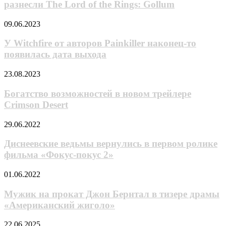
оценили
разнесли The Lord of the Rings: Gollum
of
—
Us
критики
Part
У
09.06.2023
массово
I
Witchfire
разнесли
от
У Witchfire от авторов Painkiller наконец-то
The
авторов
появилась дата выхода
Lord
Painkiller
of
наконец-
the
Богатство
23.08.2023
то
Rings:
возможностей
появилась
Gollum
в
Богатство возможностей в новом трейлере
дата
новом
Crimson Desert
выхода
трейлере
Crimson
Диснеевские
29.06.2022
Desert
ведьмы
вернулись
Диснеевские ведьмы вернулись в первом ролике
в
фильма «Фокус-покус 2»
первом
ролике
Мужик
01.06.2022
фильма
на
«Фокус-
прокат
Мужик на прокат Джон Бернтал в тизере драмы
покус
Джон
«Американский жиголо»
2»
Бернтал
в
The
22.06.2025