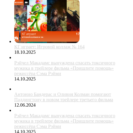
КГ играет: Игровой коллаж № 164
18.10.2025
Рэйчел Макадамс вынуждена спасать токсичного
мужика в трейлере фильма «Пришлите помощь»
режиссёра Сэма Рэйми
14.10.2025
Антонио Бандерас и Оливия Колман помогают
Паддингтону в новом трейлере третьего фильма
12.06.2024
Рэйчел Макадамс вынуждена спасать токсичного
мужика в трейлере фильма «Пришлите помощь»
режиссёра Сэма Рэйми
14.10.2025