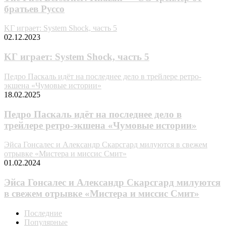
братьев Руссо
KГ игpaeт: System Shock, чacть 5
02.12.2023
KГ игpaeт: System Shock, чacть 5
Педро Паскаль идёт на последнее дело в трейлере ретро-
экшена «Чумовые истории»
18.02.2025
Педро Паскаль идёт на последнее дело в
трейлере ретро-экшена «Чумовые истории»
Эйса Гонсалес и Александр Скарсгард милуются в свежем
отрывке «Мистера и миссис Смит»
01.02.2024
Эйса Гонсалес и Александр Скарсгард милуются
в свежем отрывке «Мистера и миссис Смит»
Последние
Популярные