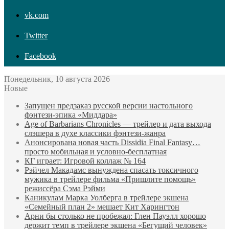
vk.com
Twitter
Facebook
Понедельник, 10 августа 2026
Новые
Запущен предзаказ русской версии настольного
фэнтези-эпика «Миддара»
Age of Barbarians Chronicles — трейлер и дата выхода
слэшера в духе классики фэнтези-жанра
Анонсирована новая часть Dissidia Final Fantasy…
просто мобильная и условно-бесплатная
КГ играет: Игровой коллаж № 164
Рэйчел Макадамс вынуждена спасать токсичного
мужика в трейлере фильма «Пришлите помощь»
режиссёра Сэма Рэйми
Каникулам Марка Уолберга в трейлере экшена
«Семейный план 2» мешает Кит Харингтон
Арни бы столько не пробежал: Глен Пауэлл хорошо
держит темп в трейлере экшена «Бегущий человек»