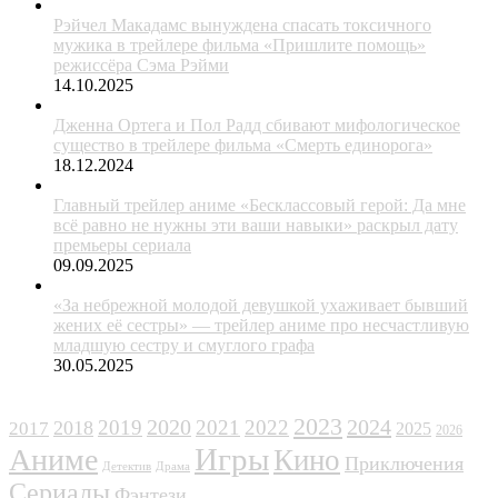
Рэйчел Макадамс вынуждена спасать токсичного
мужика в трейлере фильма «Пришлите помощь»
режиссёра Сэма Рэйми
14.10.2025
Дженна Ортега и Пол Радд сбивают мифологическое
существо в трейлере фильма «Смерть единорога»
18.12.2024
Главный трейлер аниме «Бесклассовый герой: Да мне
всё равно не нужны эти ваши навыки» раскрыл дату
премьеры сериала
09.09.2025
«За небрежной молодой девушкой ухаживает бывший
жених её сестры» — трейлер аниме про несчастливую
младшую сестру и смуглого графа
30.05.2025
ЖАНРЫ
2023
2024
2019
2020
2021
2022
2018
2017
2025
2026
Игры
Аниме
Кино
Приключения
Детектив
Драма
Сериалы
Фэнтези