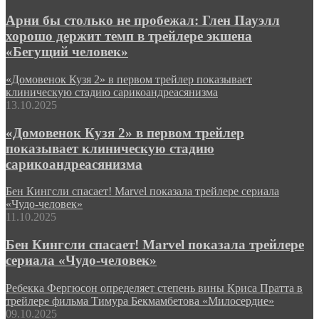
Арни бы столько не пробежал: Глен Пауэлл
хорошо держит темп в трейлере экшена
«Бегущий человек»
«Домовенок Кузя 2» в первом трейлер показывает
клиническую стадию сарикоандреасянизма
13.10.2025
«Домовенок Кузя 2» в первом трейлер
показывает клиническую стадию
сарикоандреасянизма
Бен Кингсли спасает! Marvel показала трейлере сериала
«Чудо-человек»
11.10.2025
Бен Кингсли спасает! Marvel показала трейлере
сериала «Чудо-человек»
Ребекка Фергюсон определяет степень вины Криса Пратта в
трейлере фильма Тимура Бекмамбетова «Милосердие»
09.10.2025