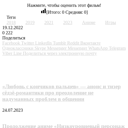
Нажмите, чтобы оценить этот фильм!
[Итого:
0
Средняя:
0
]
Теги
2018
2019
2021
2023
Аниме
Игры
19.12.2022
0
222
Поделиться
Facebook
Twitter
LinkedIn
Tumblr
Reddit
Вконтакте
Одноклассники
Skype
Messenger
Messenger
WhatsApp
Telegram
Viber
Line
Поделиться через электронную почту
Похожие фильмы
«Любовь с кончиков пальцев» — анонс и тизер
сёдзё-романтики про преодоление не
надуманных проблем в общении
24.07.2023
Продолжение аниме «Низкоуровневый персонаж