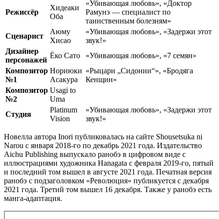
«Убивающая любовь», «Доктор
Хидеаки
Режиссёр
Рамунэ — специалист по
Оба
таинственным болезням»
Аюму
«Убивающая любовь», «Задержи этот
Сценарист
Хисао
звук!»
Дизайнер
Ёко Сато
«Убивающая любовь», «7 семян»
персонажей
Композитор
Нориюки
«Рыцари „Сидонии“», «Бродяга
№1
Асакура
Кенщин»
Композитор
Usagi to
№2
Uma
Platinum
«Убивающая любовь», «Задержи этот
Студия
Vision
звук!»
Новелла автора Inori публиковалась на сайте Shousetsuka ni
Narou с января 2018-го по декабрь 2021 года. Издательство
Aichu Publishing выпускало ранобэ в цифровом виде с
иллюстрациями художника Hanagata с февраля 2019-го, пятый
и последний том вышел в августе 2021 года. Печатная версия
ранобэ с подзаголовком «Революция» публикуется с декабря
2021 года. Третий том вышел 16 декабря. Также у ранобэ есть
манга-адаптация.