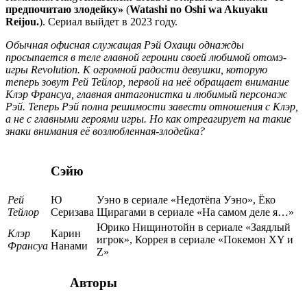
предпочитаю злодейку»
(
Watashi no Oshi wa Akuyaku
Reijou.
). Сериал выйдет в 2023 году.
Обычная офисная служащая Рэй Охащи однажды
просыпается в теле главной героини своей любимой отомэ-
игры Revolution. К огромной радости девушки, которую
теперь зовут Рей Тейлор, первой на неё обращает внимание
Клэр Франсуа, главная антагонистка и любимый персонаж
Рэй. Теперь Рэй полна решимости завести отношения с Клэр,
а не с главными героями игры. Но как отреагирует на такие
знаки внимания её возлюбленная-злодейка?
Сэйю
Рей
Ю
Уэно в сериале «Недотёпа Уэно», Ёко
Тейлор
Серизава
Щирагами в сериале «На самом деле я…»
Юрико Нищинотойн в сериале «Заядлый
Клэр
Карин
игрок», Коррея в сериале «Покемон XY и
Франсуа
Нанами
Z»
Авторы