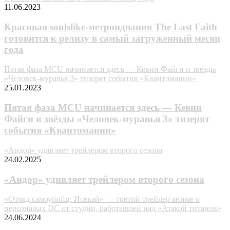
11.06.2023
Красивая soulslike-метроидвания The Last Faith
готовится к релизу в самый загруженный месяц
года
Пятая фаза MCU начинается здесь — Кевин Файги и звёзды
«Человек-муравья 3» тизерят события «Квантомании»
25.01.2023
Пятая фаза MCU начинается здесь — Кевин
Файги и звёзды «Человек-муравья 3» тизерят
события «Квантомании»
«Андор» удивляет трейлером второго сезона
24.02.2025
«Андор» удивляет трейлером второго сезона
«Отряд самоубийц: Исекай» — третий трейлер аниме о
персонажах DC от студии, работавшей над «Атакой титанов»
24.06.2024