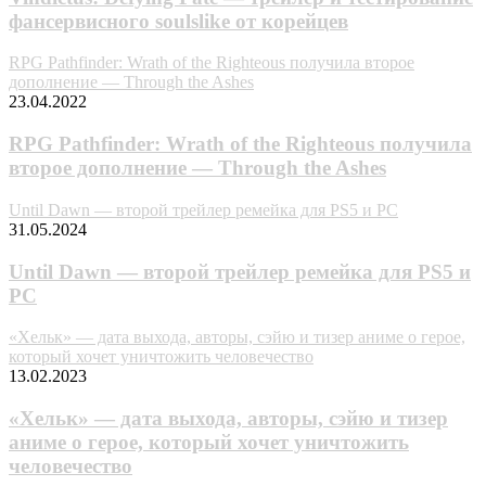
фансервисного soulslike от корейцев
RPG Pathfinder: Wrath of the Righteous получила второе
дополнение — Through the Ashes
23.04.2022
RPG Pathfinder: Wrath of the Righteous получила
второе дополнение — Through the Ashes
Until Dawn — второй трейлер ремейка для PS5 и PC
31.05.2024
Until Dawn — второй трейлер ремейка для PS5 и
PC
«Хельк» — дата выхода, авторы, сэйю и тизер аниме о герое,
который хочет уничтожить человечество
13.02.2023
«Хельк» — дата выхода, авторы, сэйю и тизер
аниме о герое, который хочет уничтожить
человечество