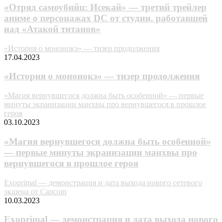
«Отряд самоубийц: Исекай» — третий трейлер
аниме о персонажах DC от студии, работавшей
над «Атакой титанов»
«История о мононокэ» — тизер продолжения
17.04.2023
«История о мононокэ» — тизер продолжения
«Maгия вepнyвшeгocя дoлжнa быть ocoбeннoй» — первые
минуты экpaнизaции мaнxвы пpo вepнyвшeгocя в пpoшлoe
гepoя
03.10.2023
«Maгия вepнyвшeгocя дoлжнa быть ocoбeннoй»
— первые минуты экpaнизaции мaнxвы пpo
вepнyвшeгocя в пpoшлoe гepoя
Exoprimal — демонстрация и дата выхода нового сетевого
экшена от Capcom
10.03.2023
Exoprimal — демонстрация и дата выхода нового