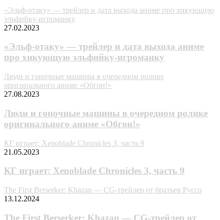
«Эльф-отаку» — трейлер и дата выхода аниме про хикующую
эльфийку-игроманку
27.02.2023
«Эльф-отаку» — трейлер и дата выхода аниме
про хикующую эльфийку-игроманку
Люди и гоночные машины в очередном ролике
оригинального аниме «Обгон!»
27.08.2023
Люди и гоночные машины в очередном ролике
оригинального аниме «Обгон!»
КГ играет: Xenoblade Chronicles 3, часть 9
21.05.2023
КГ играет: Xenoblade Chronicles 3, часть 9
The First Berserker: Khazan — CG-трейлер от братьев Руссо
13.12.2024
The First Berserker: Khazan — CG-трейлер от