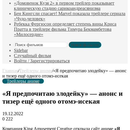
«Домовенок Кузя 2» в первом трейлер показывает
клиническую стадию сарикоандреасянизма
Бен Кингсли спасает! Marvel показала трейлере сериала
«Чудо-человек»
Ребекка Фергюсон определяет степень вины Криса
Пратта в трейлере фильма Тимура Бекмамбетова
«Милосердие»
Поиск фильмов
Sidebar
Случайный фильм
Войти / Зарегистрироваться
Главная
/
Трейлеры аниме
/
«Я предпочитаю злодейку» — анонс
и тизер ещё одного отомэ-исекая
Трейлеры аниме
«Я предпочитаю злодейку» — анонс и
тизер ещё одного отомэ-исекая
19.12.2022
0
222
Компания King Amusement Creative открыла сайт аниме
«Я