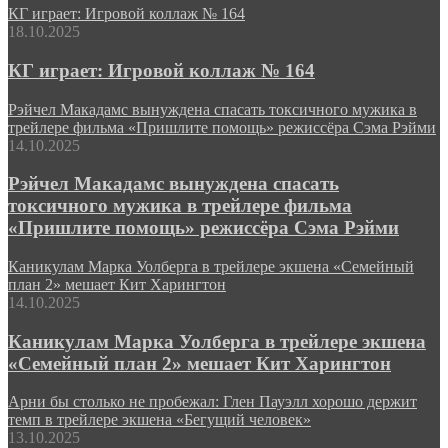
КГ играет: Игровой коллаж № 164
18.10.2025
КГ играет: Игровой коллаж № 164
Рэйчел Макадамс вынуждена спасать токсичного мужика в
трейлере фильма «Пришлите помощь» режиссёра Сэма Рэйми
14.10.2025
Рэйчел Макадамс вынуждена спасать
токсичного мужика в трейлере фильма
«Пришлите помощь» режиссёра Сэма Рэйми
Каникулам Марка Уолберга в трейлере экшена «Семейный
план 2» мешает Кит Харингтон
14.10.2025
Каникулам Марка Уолберга в трейлере экшена
«Семейный план 2» мешает Кит Харингтон
Арни бы столько не пробежал: Глен Пауэлл хорошо держит
темп в трейлере экшена «Бегущий человек»
13.10.2025