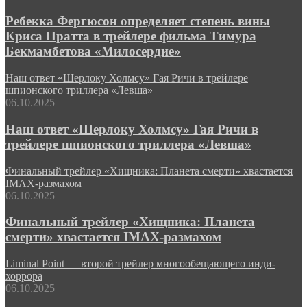
Ребекка Фергюсон определяет степень вины
Криса Пратта в трейлере фильма Тимура
Бекмамбетова «Милосердие»
Наш ответ «Шерлоку Холмсу» Гая Ричи в трейлере
шпионского триллера «Левша»
06.10.2025
Наш ответ «Шерлоку Холмсу» Гая Ричи в
трейлере шпионского триллера «Левша»
Финальный трейлер «Хищника: Планета смерти» хвастается
IMAX-размахом
06.10.2025
Финальный трейлер «Хищника: Планета
смерти» хвастается IMAX-размахом
Liminal Point — второй трейлер многообещающего инди-
хоррора
06.10.2025