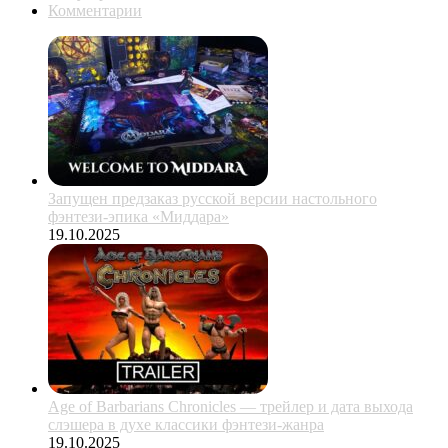
Комментарии
Запущен предзаказ русской версии настольного
фэнтези-эпика «Миддара»
19.10.2025
Age of Barbarians Chronicles — трейлер и дата выхода
слэшера в духе классики фэнтези-жанра
19.10.2025