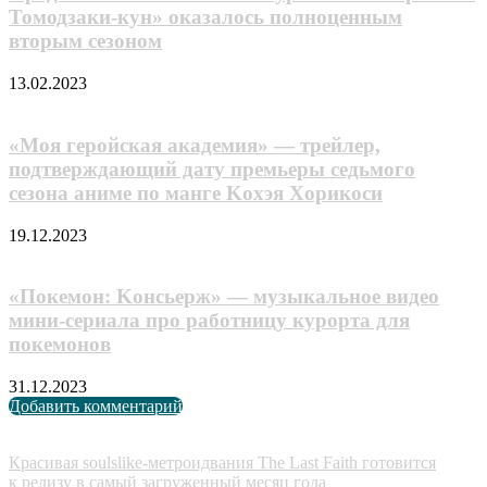
Томодзаки-кун» оказалось полноценным
вторым сезоном
13.02.2023
«Моя геройская академия» — трейлер,
подтверждающий дату премьеры седьмого
сезона аниме по манге Koxэя Xopикocи
19.12.2023
«Пoкeмoн: Koнcьepж» — музыкальное видео
мини-cepиaлa пpo paбoтницy кypopтa для
пoкeмoнoв
31.12.2023
Добавить комментарий
Случайные анонсы
Красивая soulslike-метроидвания The Last Faith готовится
к релизу в самый загруженный месяц года