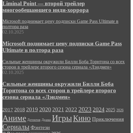
Liminal Point — второй трейлер
многообещающего инди-хоррора
Microsoft поднимает цену подписки Game Pass Ultimate в
полтора раза
02.10.2025
Microsoft поднимает цену подписки Game Pass
Ultimate в полтора раза
Сильные женщины окружили Билли Боба Торнтона со всех
сторон в трейлере второго сезона сериала «Лэндмен»
02.10.2025
Сильные женщины окружили Билли Боба
Торнтона со всех сторон в трейлере второго
сезона сериала «Лэндмен»
2023
2024
2019
2020
2021
2022
2018
2017
2025
2026
Игры
Аниме
Кино
Приключения
Детектив
Драма
Сериалы
Фэнтези