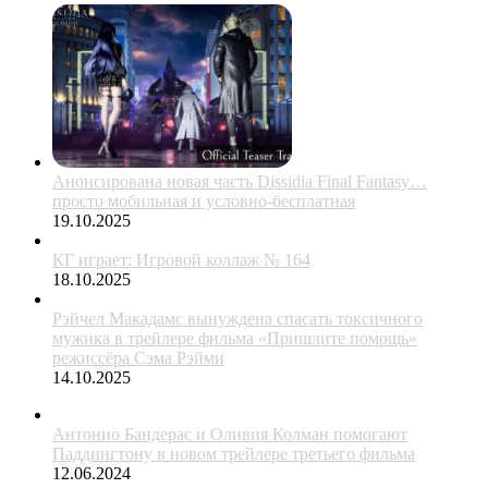
Анонсирована новая часть Dissidia Final Fantasy…
просто мобильная и условно-бесплатная
19.10.2025
КГ играет: Игровой коллаж № 164
18.10.2025
Рэйчел Макадамс вынуждена спасать токсичного
мужика в трейлере фильма «Пришлите помощь»
режиссёра Сэма Рэйми
14.10.2025
Антонио Бандерас и Оливия Колман помогают
Паддингтону в новом трейлере третьего фильма
12.06.2024