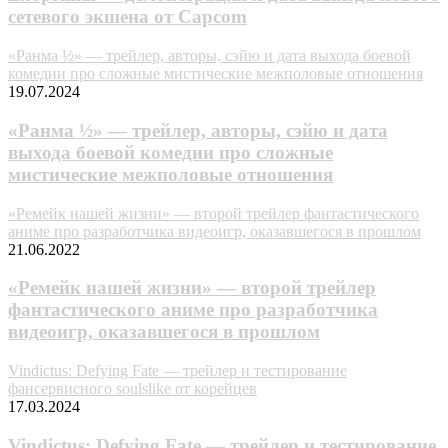
сетевого экшена от Capcom
«Ранма ½» — трейлер, авторы, сэйю и дата выхода боевой
комедии про сложные мистические межполовые отношения
19.07.2024
«Ранма ½» — трейлер, авторы, сэйю и дата
выхода боевой комедии про сложные
мистические межполовые отношения
«Ремейк нашей жизни» — второй трейлер фантастического
аниме про разработчика видеоигр, оказавшегося в прошлом
21.06.2022
«Ремейк нашей жизни» — второй трейлер
фантастического аниме про разработчика
видеоигр, оказавшегося в прошлом
Vindictus: Defying Fate — трейлер и тестирование
фансервисного soulslike от корейцев
17.03.2024
Vindictus: Defying Fate — трейлер и тестирование