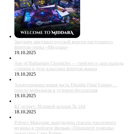
Запущен предзаказ русской версии настольного
фэнтези-эпика «Миддара»
19.10.2025
Age of Barbarians Chronicles — трейлер и дата выхода
слэшера в духе классики фэнтези-жанра
19.10.2025
Анонсирована новая часть Dissidia Final Fantasy…
просто мобильная и условно-бесплатная
19.10.2025
КГ играет: Игровой коллаж № 164
18.10.2025
Рэйчел Макадамс вынуждена спасать токсичного
мужика в трейлере фильма «Пришлите помощь»
режиссёра Сэма Рэйми