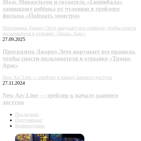
Мадс Миккельсен и создатель «Ганнибала»
защищают ребёнка от чудовищ в трейлере
фильма «Поймать монстра»
Программа Джаред Лето нарушает все правила, чтобы спасти
пользователя в отрывке «Трона: Арес»
27.09.2025
Программа Джаред Лето нарушает все правила,
чтобы спасти пользователя в отрывке «Трона:
Арес»
New Arc Line — трейлер к началу раннего доступа
27.11.2024
New Arc Line — трейлер к началу раннего
доступа
Последние
Популярные
Комментарии