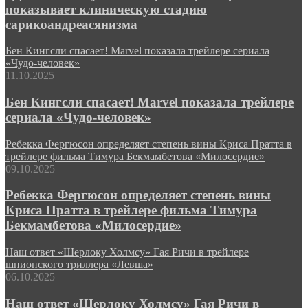
показывает клиническую стадию
сарикоандреасянизма
Бен Кингсли спасает! Marvel показала трейлере сериала
«Чудо-человек»
11.10.2025
Бен Кингсли спасает! Marvel показала трейлере
сериала «Чудо-человек»
Ребекка Фергюсон определяет степень вины Криса Пратта в
трейлере фильма Тимура Бекмамбетова «Милосердие»
09.10.2025
Ребекка Фергюсон определяет степень вины
Криса Пратта в трейлере фильма Тимура
Бекмамбетова «Милосердие»
Наш ответ «Шерлоку Холмсу» Гая Ричи в трейлере
шпионского триллера «Левша»
06.10.2025
Наш ответ «Шерлоку Холмсу» Гая Ричи в