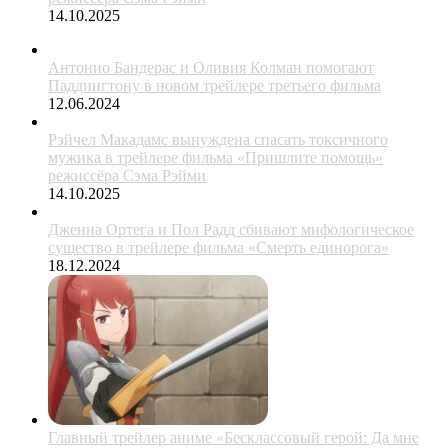
14.10.2025
Антонио Бандерас и Оливия Колман помогают
Паддингтону в новом трейлере третьего фильма
12.06.2024
Рэйчел Макадамс вынуждена спасать токсичного
мужика в трейлере фильма «Пришлите помощь»
режиссёра Сэма Рэйми
14.10.2025
Дженна Ортега и Пол Радд сбивают мифологическое
существо в трейлере фильма «Смерть единорога»
18.12.2024
Главный трейлер аниме «Бесклассовый герой: Да мне