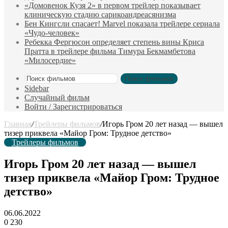
«Домовенок Кузя 2» в первом трейлер показывает
клиническую стадию сарикоандреасянизма
Бен Кингсли спасает! Marvel показала трейлере сериала
«Чудо-человек»
Ребекка Фергюсон определяет степень вины Криса
Пратта в трейлере фильма Тимура Бекмамбетова
«Милосердие»
Поиск фильмов
Sidebar
Случайный фильм
Войти / Зарегистрироваться
Главная
/
Трейлеры фильмов
/
Игорь Гром 20 лет назад — вышел
тизер приквела «Майор Гром: Трудное детство»
Трейлеры фильмов
Игорь Гром 20 лет назад — вышел
тизер приквела «Майор Гром: Трудное
детство»
06.06.2022
0
230