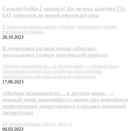
Counter-Strike 2 пришёл! Но не весь контент CS:
GO добрался до новой версии шутера
В очередном ролике аниме «Ищypa» показывают разных
персонажей сериала
28.10.2023
В очередном ролике аниме «Ищypa»
показывают разных персонажей сериала
«Потеря человечности… в другом мире» — первый тизер
комедийного аниме про исекайные приключения
депрессивного классика японской литературы
17.06.2023
«Потеря человечности… в другом мире» —
первый тизер комедийного аниме про исекайные
приключения депрессивного классика японской
литературы
КГ играет: Persona 5 Royal, часть 2
06.02.2023