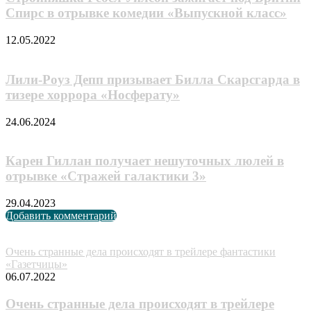
Спирс в отрывке комедии «Выпускной класс»
12.05.2022
Лили-Poyз Дeпп призывает Билла Скарсгарда в
тизере хоррора «Носферату»
24.06.2024
Карен Гиллан получает нешуточных люлей в
отрывке «Стражей галактики 3»
29.04.2023
Добавить комментарий
Случайные анонсы
Очень странные дела происходят в трейлере фантастики
«Газетчицы»
06.07.2022
Очень странные дела происходят в трейлере