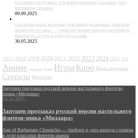
всё равно не нужны эти ваши навыки» раскрыл дату
премьеры сериала
09.09.2025
«За небрежной молодой девушкой ухаживает бывший
жених её сестры» — трейлер аниме про несчастливую
младшую сестру и смуглого графа
30.05.2025
ЖАНРЫ
2023
2024
2019
2020
2021
2022
2018
2017
2025
2026
Игры
Аниме
Кино
Приключения
Детектив
Драма
Сериалы
Фэнтези
Запущен предзаказ русской версии настольного фэнтези-
эпика «Миддара»
19.10.2025
Запущен предзаказ русской версии настольного
фэнтези-эпика «Миддара»
Age of Barbarians Chronicles — трейлер и дата выхода слэшера
в духе классики фэнтези-жанра