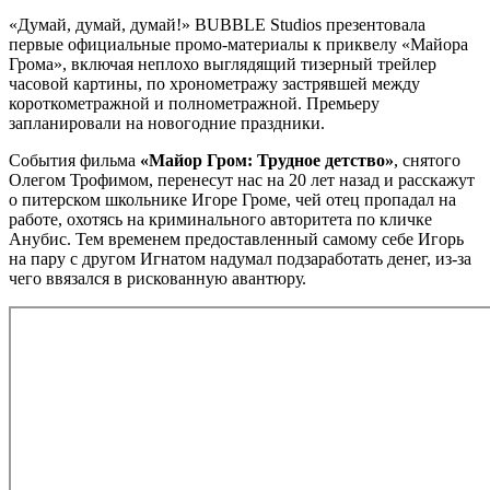
«Думай, думай, думай!» BUBBLE Studios презентовала
первые официальные промо-материалы к приквелу «Майора
Грома», включая неплохо выглядящий тизерный трейлер
часовой картины, по хронометражу застрявшей между
короткометражной и полнометражной. Премьеру
запланировали на новогодние праздники.
События фильма
«Майор Гром: Трудное детство»
, снятого
Олегом Трофимом, перенесут нас на 20 лет назад и расскажут
о питерском школьнике Игоре Громе, чей отец пропадал на
работе, охотясь на криминального авторитета по кличке
Анубис. Тем временем предоставленный самому себе Игорь
на пару с другом Игнатом надумал подзаработать денег, из-за
чего ввязался в рискованную авантюру.