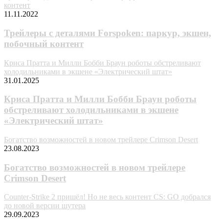
контент
11.11.2022
Трейлеры с деталями Forspoken: паркур, экшен,
побочный контент
Криса Пратта и Милли Бобби Браун роботы обстреливают
холодильниками в экшене «Электрический штат»
31.01.2025
Криса Пратта и Милли Бобби Браун роботы
обстреливают холодильниками в экшене
«Электрический штат»
Богатство возможностей в новом трейлере Crimson Desert
23.08.2023
Богатство возможностей в новом трейлере
Crimson Desert
Counter-Strike 2 пришёл! Но не весь контент CS: GO добрался
до новой версии шутера
29.09.2023