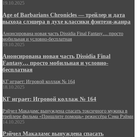
19.10.2025
Age of Barbarians Chronicles — трейлер и дата
выхода слэшера в духе классики фэнтези-жанра
Анонсирована новая часть Dissidia Final Fantasy… просто
мобильная и условно-бесплатная
19.10.2025
Анонсирована новая часть Dissidia Final
Fantasy… просто мобильная и условно-
бесплатная
КГ играет: Игровой коллаж № 164
18.10.2025
КГ играет: Игровой коллаж № 164
Рэйчел Макадамс вынуждена спасать токсичного мужика в
трейлере фильма «Пришлите помощь» режиссёра Сэма Рэйми
14.10.2025
Рэйчел Макадамс вынуждена спасать