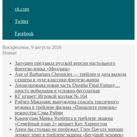
vk.com
Twitter
Facebook
Воскресенье, 9 августа 2026
Новые
Запущен предзаказ русской версии настольного
фэнтези-эпика «Миддара»
Age of Barbarians Chronicles — трейлер и дата выхода
слэшера в духе классики фэнтези-жанра
Анонсирована новая часть Dissidia Final Fantasy…
просто мобильная и условно-бесплатная
КГ играет: Игровой коллаж № 164
Рэйчел Макадамс вынуждена спасать токсичного
мужика в трейлере фильма «Пришлите помощь»
режиссёра Сэма Рэйми
Каникулам Марка Уолберга в трейлере экшена
«Семейный план 2» мешает Кит Харингтон
Арни бы столько не пробежал: Глен Пауэлл хорошо
держит темп в трейлере экшена «Бегущий человек»