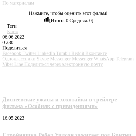
По материалам
Нажмите, чтобы оценить этот фильм!
[Итого:
0
Средняя:
0
]
Теги
Кино
06.06.2022
0
230
Поделиться
Facebook
Twitter
LinkedIn
Tumblr
Reddit
Вконтакте
Одноклассники
Skype
Messenger
Messenger
WhatsApp
Telegram
Viber
Line
Поделиться через электронную почту
Похожие фильмы
Диснеевские ужасы и хохотайки в трейлере
фильма «Особняк с привидениями»
16.05.2023
Стройняшка Ребел Уилсон зажигает под Бритни