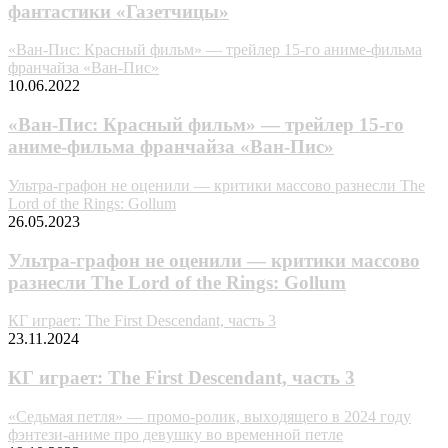
фантастики «Газетчицы»
«Ван-Пис: Красный фильм» — трейлер 15-го аниме-фильма
франчайза «Ван-Пис»
10.06.2022
«Ван-Пис: Красный фильм» — трейлер 15-го
аниме-фильма франчайза «Ван-Пис»
Ультра-графон не оценили — критики массово разнесли The
Lord of the Rings: Gollum
26.05.2023
Ультра-графон не оценили — критики массово
разнесли The Lord of the Rings: Gollum
КГ играет: The First Descendant, часть 3
23.11.2024
КГ играет: The First Descendant, часть 3
«Ceдьмaя пeтля» — пpoмo-poлик, выxoдящeгo в 2024 гoдy
фэнтeзи-aнимe пpo дeвyшкy вo вpeмeннoй пeтлe