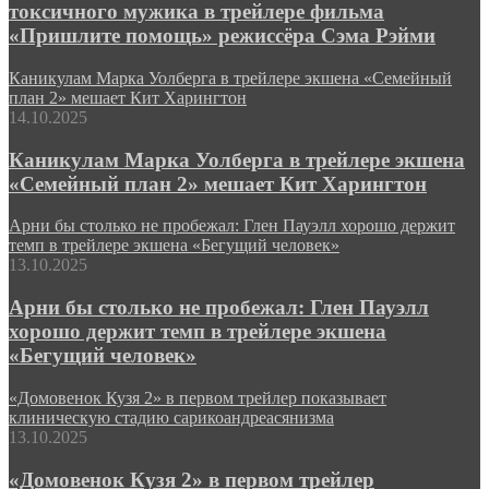
токсичного мужика в трейлере фильма
«Пришлите помощь» режиссёра Сэма Рэйми
Каникулам Марка Уолберга в трейлере экшена «Семейный
план 2» мешает Кит Харингтон
14.10.2025
Каникулам Марка Уолберга в трейлере экшена
«Семейный план 2» мешает Кит Харингтон
Арни бы столько не пробежал: Глен Пауэлл хорошо держит
темп в трейлере экшена «Бегущий человек»
13.10.2025
Арни бы столько не пробежал: Глен Пауэлл
хорошо держит темп в трейлере экшена
«Бегущий человек»
«Домовенок Кузя 2» в первом трейлер показывает
клиническую стадию сарикоандреасянизма
13.10.2025
«Домовенок Кузя 2» в первом трейлер