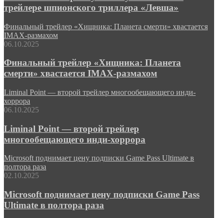
трейлере шпионского триллера «Левша»
Финальный трейлер «Хищника: Планета смерти» хвастается
IMAX-размахом
06.10.2025
Финальный трейлер «Хищника: Планета
смерти» хвастается IMAX-размахом
Liminal Point — второй трейлер многообещающего инди-
хоррора
06.10.2025
Liminal Point — второй трейлер
многообещающего инди-хоррора
Microsoft поднимает цену подписки Game Pass Ultimate в
полтора раза
02.10.2025
Microsoft поднимает цену подписки Game Pass
Ultimate в полтора раза