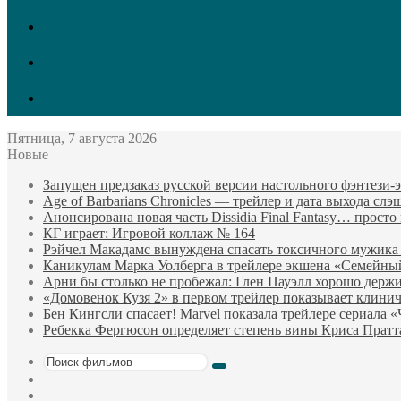
vk.com
Twitter
Facebook
Пятница, 7 августа 2026
Новые
Запущен предзаказ русской версии настольного фэнтези
Age of Barbarians Chronicles — трейлер и дата выхода сл
Анонсирована новая часть Dissidia Final Fantasy… прост
КГ играет: Игровой коллаж № 164
Рэйчел Макадамс вынуждена спасать токсичного мужика
Каникулам Марка Уолберга в трейлере экшена «Семейны
Арни бы столько не пробежал: Глен Пауэлл хорошо держи
«Домовенок Кузя 2» в первом трейлер показывает клини
Бен Кингсли спасает! Marvel показала трейлере сериала 
Ребекка Фергюсон определяет степень вины Криса Пратт
Поиск
Sidebar
фильмов
Случайный