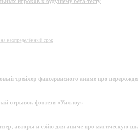
льных игроков к будущему бета-тесту
 на неопределённый срок
овый трейлер фансервисного аниме про перерожден
рвый отрывок фэнтези «Уиллоу»
изер, авторы и сэйю для аниме про магическую ш