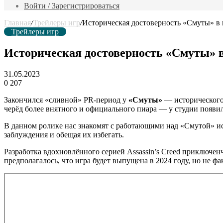
фильм
Войти / Зарегистрироваться
Главная
/
Трейлеры игр
/
Историческая достоверность «Смуты» в 
Трейлеры игр
Историческая достоверность «Смуты» в
31.05.2023
0
207
Закончился «сливной» PR-период у
«Смуты»
— исторического 
черёд более внятного и официального пиара — у студии появи
В данном ролике нас знакомят с работающими над «Смутой» ис
заблуждения и обещая их избегать.
Разработка вдохновлённого серией Assassin’s Creed приключен
предполагалось, что игра будет выпущена в 2024 году, но не фа