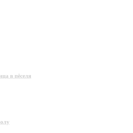
ца в пёселя
колу