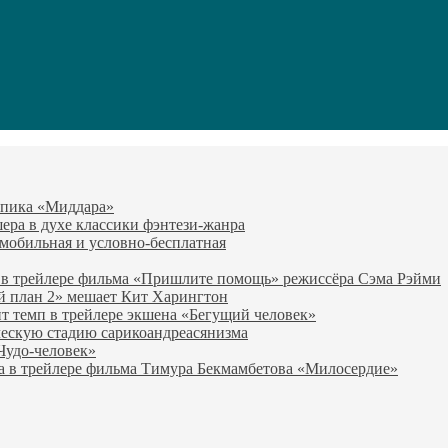
-эпика «Миддара»
эшера в духе классики фэнтези-жанра
о мобильная и условно-бесплатная
 в трейлере фильма «Пришлите помощь» режиссёра Сэма Рэйми
й план 2» мешает Кит Харингтон
т темп в трейлере экшена «Бегущий человек»
ческую стадию сарикоандреасянизма
«Чудо-человек»
а в трейлере фильма Тимура Бекмамбетова «Милосердие»