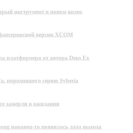
арый инструмент в новом видео
ер фансервисной версии XCOM
ера платформера от автора Deus Ex
а, породившего серию Syberia
Все замерли в ожидании
kong наконец-то появилась дата выхода