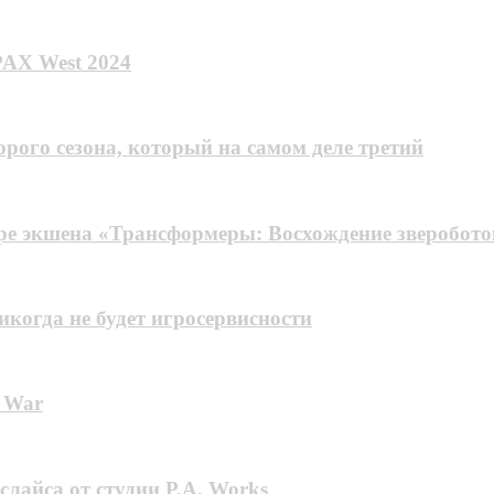
 PAX West 2024
рого сезона, который на самом деле третий
е экшена «Трансформеры: Восхождение зверобото
никогда не будет игросервисности
f War
лайса от студии P.A. Works