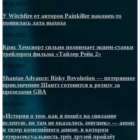
PvP-
У
09.06.2023
колизеи
Witchfire
от
У Witchfire от авторов Painkiller наконец-то
авторов
появилась дата выхода
Painkiller
наконец-
Крис
16.05.2023
то
Хемсворт
появилась
сильно
Крис Хемсворт сильно поднимает экшен-ставки
дата
поднимает
трейлером фильма «Тайлер Рейк 2»
выхода
экшен-
ставки
Shantae
15.05.2025
трейлером
Advance:
фильма
Risky
Shantae Advance: Risky Revolution — потерянное
«Тайлер
Revolution
приключение Шантэ готовится к релизу за
Рейк
—
2»
пределами GBA
потерянное
приключение
«История
08.10.2023
Шантэ
о
готовится
том,
«История о том, как я пошёл на свидание
к
как
релизу
вслепую, но там не оказалось девушек» — анонс
я
за
и тизер комедийного аниме, в котором
пошёл
пределами
гетеросексуальность трёх друзей пройдёт
на
GBA