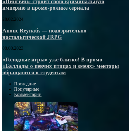
свою
«Пингвин» строит свою криминальную
и
анимации
криминальную
Шарлиз
проекта
империю в промо-ролике сериала
империю
Терон
в
в
Анонс
28.02.2024
промо-
«Форсаже
Reynatis —
ролике
10»
подозрительно
Анонс Reynatis — подозрительно
сериала
ностальгической
ностальгической JRPG
JRPG
«Голодные
08.08.2023
игры»
уже
«Голодные игры» уже близко! В промо
близко!
«Баллады о певчих птицах и змеях» менторы
В
обращаются к студентам
промо
«Баллады
Последние
о
Популярные
певчих
Комментарии
птицах
и
змеях»
менторы
обращаются
к
студентам