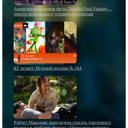
Анонсирована новая часть Dissidia Final Fantasy…
просто мобильная и условно-бесплатная
19.10.2025
КГ играет: Игровой коллаж № 164
18.10.2025
Рэйчел Макадамс вынуждена спасать токсичного
мужика в трейлере фильма «Пришлите помощь»