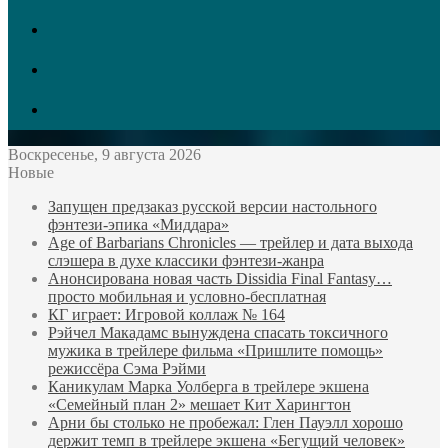
vk.com
Twitter
Facebook
Воскресенье, 9 августа 2026
Новые
Запущен предзаказ русской версии настольного
фэнтези-эпика «Миддара»
Age of Barbarians Chronicles — трейлер и дата выхода
слэшера в духе классики фэнтези-жанра
Анонсирована новая часть Dissidia Final Fantasy…
просто мобильная и условно-бесплатная
КГ играет: Игровой коллаж № 164
Рэйчел Макадамс вынуждена спасать токсичного
мужика в трейлере фильма «Пришлите помощь»
режиссёра Сэма Рэйми
Каникулам Марка Уолберга в трейлере экшена
«Семейный план 2» мешает Кит Харингтон
Арни бы столько не пробежал: Глен Пауэлл хорошо
держит темп в трейлере экшена «Бегущий человек»