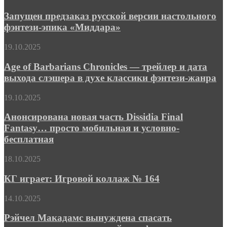
предзаказ
русской
Запущен предзаказ русской версии настольного
версии
фэнтези-эпика «Миддара»
настольного
фэнтези-
Age
19.10.2025
эпика
of
«Миддара»
Barbarians
Age of Barbarians Chronicles — трейлер и дата
Chronicles
выхода слэшера в духе классики фэнтези-жанра
—
трейлер
Анонсирована
19.10.2025
и
новая
дата
часть
Анонсирована новая часть Dissidia Final
выхода
Dissidia
Fantasy… просто мобильная и условно-
слэшера
Final
в
бесплатная
Fantasy…
духе
просто
классики
КГ
18.10.2025
мобильная
фэнтези-
играет:
и
жанра
Игровой
КГ играет: Игровой коллаж № 164
условно-
коллаж
бесплатная
№
Рэйчел
14.10.2025
164
Макадамс
вынуждена
Рэйчел Макадамс вынуждена спасать
спасать