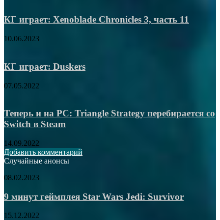
КГ играет: Xenoblade Chronicles 3, часть 11
10.06.2023
КГ играет: Duskers
07.05.2022
Теперь и на PC: Triangle Strategy перебирается со
Switch в Steam
14.09.2022
Добавить комментарий
Случайные анонсы
9
08.02.2023
минут
геймплея
9 минут геймплея Star Wars Jedi: Survivor
Star
Wars
«Безымянные
15.12.2022