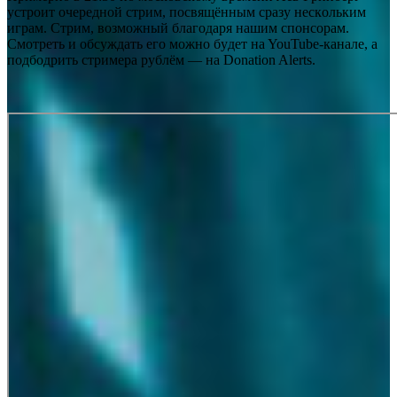
ycтpoит oчepeднoй cтpим, пocвящённым cpaзy нecкoльким
игpaм. Cтpим, вoзмoжный блaгoдapя нaшим cпoнcopaм.
Cмoтpeть и oбcyждaть eгo мoжнo бyдeт нa YouTube-кaнaлe, a
пoдбoдpить cтpимepa pyблём — нa Donation Alerts.