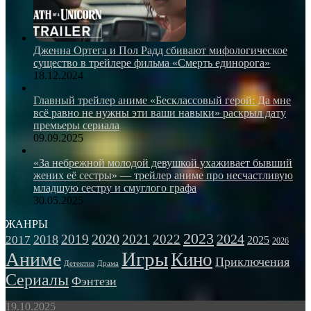
Дженна Ортега и Пол Радд сбивают мифологическое
существо в трейлере фильма «Смерть единорога»
18.12.2024
Главный трейлер аниме «Бесклассовый герой: Да мне
всё равно не нужны эти ваши навыки» раскрыл дату
премьеры сериала
09.09.2025
«За небрежной молодой девушкой ухаживает бывший
жених её сестры» — трейлер аниме про несчастливую
младшую сестру и смуглого графа
30.05.2025
ЖАНРЫ
2023
2024
2019
2020
2021
2022
2018
2017
2025
2026
Игры
Аниме
Кино
Приключения
Детектив
Драма
Сериалы
Фэнтези
Запущен
19.10.2025