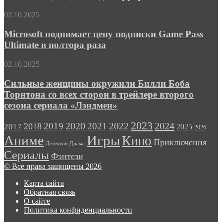
трейлер
многообещающего
Microsoft
02.10.2025
инди-
поднимает
хоррора
цену
Microsoft поднимает цену подписки Game Pass
подписки
Ultimate в полтора раза
Game
Pass
Сильные
02.10.2025
Ultimate
женщины
в
окружили
Сильные женщины окружили Билли Боба
полтора
Билли
Торнтона со всех сторон в трейлере второго
раза
Боба
сезона сериала «Лэндмен»
Торнтона
со
2023
2024
2019
2020
2021
2022
2018
всех
2017
2025
2026
сторон
Игры
Аниме
Кино
Приключения
в
Детектив
Драма
трейлере
Сериалы
Фэнтези
второго
© Все права защищены 2026
сезона
сериала
Карта сайта
«Лэндмен»
Обратная связь
О сайте
Политика конфиденциальности