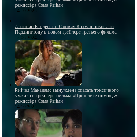
режиссёра Сэма Рэйми
14.10.2025
Антонио Бандерас и Оливия Колман помогают
Паддингтону в новом трейлере третьего фильма
12.06.2024
Рэйчел Макадамс вынуждена спасать токсичного
мужика в трейлере фильма «Пришлите помощь»
режиссёра Сэма Рэйми
14.10.2025