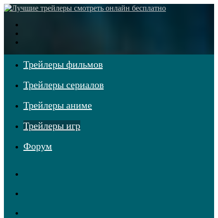
Меню
Поиск
фильмов
Войти
Трейлеры фильмов
Трейлеры сериалов
Трейлеры аниме
Трейлеры игр
Форум
RSS
Telegram
Одноклассники