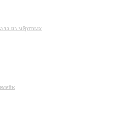
тала из мёртвых
ремейк