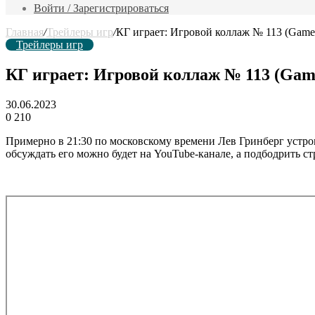
фильм
Войти / Зарегистрироваться
Главная
/
Трейлеры игр
/
КГ играет: Игровой коллаж № 113 (Game P
Трейлеры игр
КГ играет: Игровой коллаж № 113 (Game
30.06.2023
0
210
Примерно в 21:30 по московскому времени Лев Гринберг устр
обсуждать его можно будет на YouTube-канале, а подбодрить ст