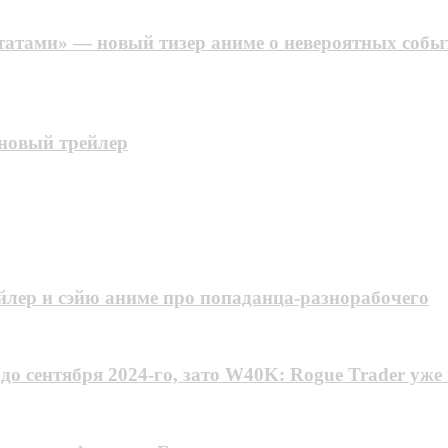
татами» — новый тизер аниме о невероятных собы
новый трейлер
йлер и сэйю аниме про попаданца-разнорабочего
 до сентября 2024-го, зато W40K: Rogue Trader уж