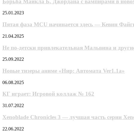
Б.
Борьба Майкла Б. Джордана с вампирами в ново
сэйю
сентября
Джордана
аниме
2024-
с
Пятая
25.01.2023
про
го,
вампирами
фаза
попаданца-
зато
в
MCU
разнорабочего
Пятая фаза MCU начинается здесь — Кевин Файги
W40K:
новом
начинается
Rogue
тизере
здесь
Не
21.04.2025
Trader
фильма
—
по-
уже
«Грешники»
Кевин
детски
вышла
Не по-детски привлекательная Мальвина и други
Файги
привлекательная
и
Мальвина
Новые
25.09.2022
звёзды
и
тизеры
«Человек-
другие
аниме
Новые тизеры аниме «Нир: Автомата Ver1.1a»
муравья
куклы
«Нир:
3»
в
Автомата
КГ
06.08.2025
тизерят
первом
Ver1.1a»
играет:
события
трейлере
Игровой
«Квантомании»
КГ играет: Игровой коллаж № 162
«Буратино»
коллаж
№
Xenoblade
31.07.2022
162
Chronicles
3
Xenoblade Chronicles 3 — лучшая часть серии Xen
—
лучшая
«Не
22.06.2022
часть
в