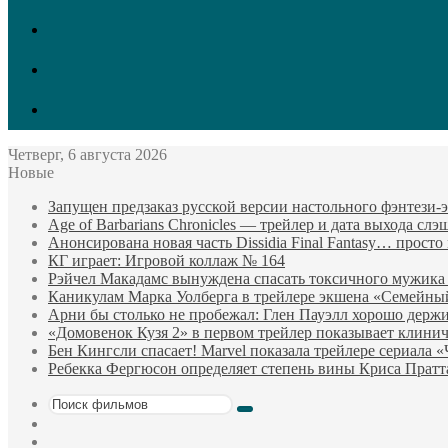
vk.com
Twitter
Facebook
Четверг, 6 августа 2026
Новые
Запущен предзаказ русской версии настольного фэнтези
Age of Barbarians Chronicles — трейлер и дата выхода сл
Анонсирована новая часть Dissidia Final Fantasy… прост
КГ играет: Игровой коллаж № 164
Рэйчел Макадамс вынуждена спасать токсичного мужика
Каникулам Марка Уолберга в трейлере экшена «Семейны
Арни бы столько не пробежал: Глен Пауэлл хорошо держи
«Домовенок Кузя 2» в первом трейлер показывает клини
Бен Кингсли спасает! Marvel показала трейлере сериала 
Ребекка Фергюсон определяет степень вины Криса Пратт
Поиск
Sidebar
фильмов
Случайный