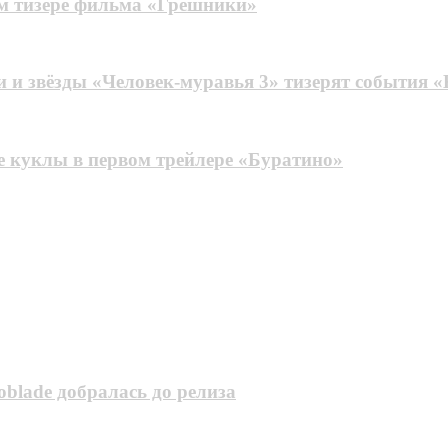
м тизере фильма «Грешники»
 и звёзды «Человек-муравья 3» тизерят события 
е куклы в первом трейлере «Буратино»
oblade добралась до релиза