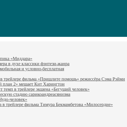
-эпика «Миддара»
эшера в духе классики фэнтези-жанра
о мобильная и условно-бесплатная
 в трейлере фильма «Пришлите помощь» режиссёра Сэма Рэйми
й план 2» мешает Кит Харингтон
т темп в трейлере экшена «Бегущий человек»
ческую стадию сарикоандреасянизма
«Чудо-человек»
а в трейлере фильма Тимура Бекмамбетова «Милосердие»