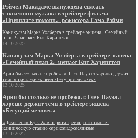
Рэйчел Макадамс вынуждена спасать
токсичного мужика в трейлере фильма
«Пришлите помощь» режиссёра Сэма Рэйми
Каникулам Марка Уолберга в трейлере экшена «Семейный
план 2» мешает Кит Харингтон
14.10.2025
Каникулам Марка Уолберга в трейлере экшена
«Семейный план 2» мешает Кит Харингтон
Арни бы столько не пробежал: Глен Пауэлл хорошо держит
темп в трейлере экшена «Бегущий человек»
13.10.2025
Арни бы столько не пробежал: Глен Пауэлл
хорошо держит темп в трейлере экшена
«Бегущий человек»
«Домовенок Кузя 2» в первом трейлер показывает
клиническую стадию сарикоандреасянизма
13.10.2025