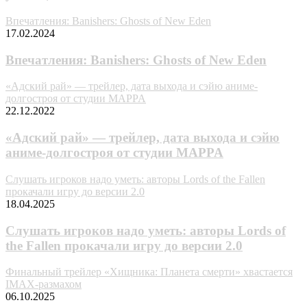
Впечатления: Banishers: Ghosts of New Eden
17.02.2024
Впечатления: Banishers: Ghosts of New Eden
«Адский рай» — трейлер, дата выхода и сэйю аниме-
долгостроя от студии MAPPA
22.12.2022
«Адский рай» — трейлер, дата выхода и сэйю
аниме-долгостроя от студии MAPPA
Слушать игроков надо уметь: авторы Lords of the Fallen
прокачали игру до версии 2.0
18.04.2025
Слушать игроков надо уметь: авторы Lords of
the Fallen прокачали игру до версии 2.0
Финальный трейлер «Хищника: Планета смерти» хвастается
IMAX-размахом
06.10.2025