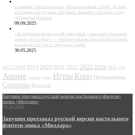
Главный трейлер аниме «Бесклассовый герой: Да мне
всё равно не нужны эти ваши навыки» раскрыл дату
премьеры сериала
09.09.2025
«За небрежной молодой девушкой ухаживает бывший
жених её сестры» — трейлер аниме про несчастливую
младшую сестру и смуглого графа
30.05.2025
ЖАНРЫ
2023
2024
2019
2020
2021
2022
2018
2017
2025
2026
Игры
Аниме
Кино
Приключения
Детектив
Драма
Сериалы
Фэнтези
Запущен предзаказ русской версии настольного фэнтези-
эпика «Миддара»
19.10.2025
Запущен предзаказ русской версии настольного
фэнтези-эпика «Миддара»