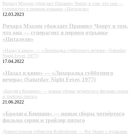
Ричард Мэдден убеждает Приянку Чопру в том, что она —
суперагент в первом отрывке «Цитадели»
12.03.2023
Ричард Мэдден убеждает Приянку Чопру в том,
что она — суперагент в первом отрывке
«Цитадели»
«Назад в кино» — «Лихорадка субботнего вечера» (Saturday
Night Fever, 1977)
17.04.2022
«Назад в кино» — «Лихорадка субботнего
вечера» (Saturday Night Fever, 1977)
«Бродяга Кенщин» — новые сборы четвёртого фильма серии
и трейлер пятого
21.06.2022
«Бродяга Кенщин» — новые сборы четвёртого
фильма серии и трейлер пятого
Демонстрация геймплея Rollerdrome — Pro Skater с пушками