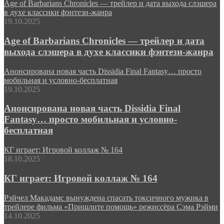
Age of Barbarians Chronicles — трейлер и дата выхода слэшера
в духе классики фэнтези-жанра
19.10.2025
Age of Barbarians Chronicles — трейлер и дата
выхода слэшера в духе классики фэнтези-жанра
Анонсирована новая часть Dissidia Final Fantasy… просто
мобильная и условно-бесплатная
19.10.2025
Анонсирована новая часть Dissidia Final
Fantasy… просто мобильная и условно-
бесплатная
КГ играет: Игровой коллаж № 164
18.10.2025
КГ играет: Игровой коллаж № 164
Рэйчел Макадамс вынуждена спасать токсичного мужика в
трейлере фильма «Пришлите помощь» режиссёра Сэма Рэйми
14.10.2025