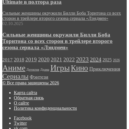
Ultimate в полтора раза
Сильные женщины окружили Билли Боба Торнтона со всех
сторон в трейлере второго сезона сериала «Лэндмен»
02.10.2025
Сильные женщины окружили Билли Боба
Торнтона со всех сторон в трейлере второго
сезона сериала «Лэндмен»
2023
2024
2019
2020
2021
2022
2018
2017
2025
2026
Игры
Аниме
Кино
Приключения
Детектив
Драма
Сериалы
Фэнтези
© Все права защищены 2026
Карта сайта
Обратная связь
О сайте
Политика конфиденциальности
Facebook
Twitter
vk.com