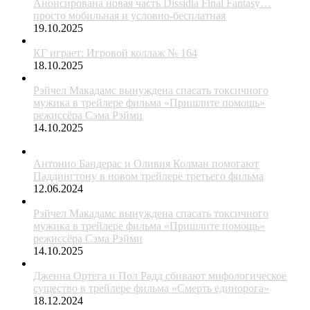
Анонсирована новая часть Dissidia Final Fantasy…
просто мобильная и условно-бесплатная
19.10.2025
КГ играет: Игровой коллаж № 164
18.10.2025
Рэйчел Макадамс вынуждена спасать токсичного
мужика в трейлере фильма «Пришлите помощь»
режиссёра Сэма Рэйми
14.10.2025
Антонио Бандерас и Оливия Колман помогают
Паддингтону в новом трейлере третьего фильма
12.06.2024
Рэйчел Макадамс вынуждена спасать токсичного
мужика в трейлере фильма «Пришлите помощь»
режиссёра Сэма Рэйми
14.10.2025
Дженна Ортега и Пол Радд сбивают мифологическое
существо в трейлере фильма «Смерть единорога»
18.12.2024