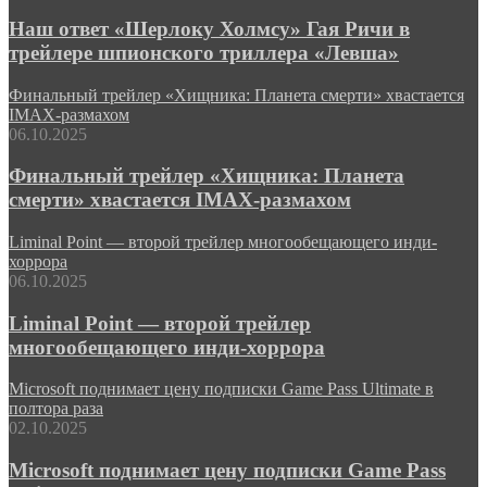
Наш ответ «Шерлоку Холмсу» Гая Ричи в
трейлере шпионского триллера «Левша»
Финальный трейлер «Хищника: Планета смерти» хвастается
IMAX-размахом
06.10.2025
Финальный трейлер «Хищника: Планета
смерти» хвастается IMAX-размахом
Liminal Point — второй трейлер многообещающего инди-
хоррора
06.10.2025
Liminal Point — второй трейлер
многообещающего инди-хоррора
Microsoft поднимает цену подписки Game Pass Ultimate в
полтора раза
02.10.2025
Microsoft поднимает цену подписки Game Pass