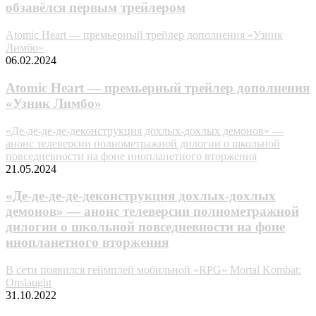
обзавёлся первым трейлером
Atomic Heart — премьерный трейлер дополнения «Узник
Лимбо»
06.02.2024
Atomic Heart — премьерный трейлер дополнения
«Узник Лимбо»
«Де-де-де-де-деконструкция дохлых-дохлых демонов» —
анонс телеверсии полнометражной дилогии о школьной
повседневности на фоне инопланетного вторжения
21.05.2024
«Де-де-де-де-деконструкция дохлых-дохлых
демонов» — анонс телеверсии полнометражной
дилогии о школьной повседневности на фоне
инопланетного вторжения
В сети появился геймплей мобильной «RPG» Mortal Kombat:
Onslaught
31.10.2022