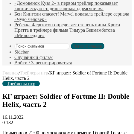
«Домовенок Кузя 2» в первом трейлер показывает
клиническую стадию сарикоандреасянизма
Бен Кингсли спасает! Marvel показала трейлере сериала
«Чудо-человек»
Ребекка Фергюсон определяет степень вины Криса
Пратта в трейлере фильма Тимура Бекмамбетова
«Милосердие»
Поиск фильмов
Sidebar
Случайный фильм
Войти / Зарегистрироваться
Главная
/
Трейлеры игр
/
КГ играет: Soldier of Fortune II: Double
Helix, часть 2
Трейлеры игр
КГ играет: Soldier of Fortune II: Double
Helix, часть 2
16.11.2022
0
182
Примерно в 21:00 по московскому времени Георгий Гогидзе