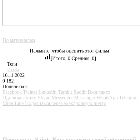
По материалам
Нажмите, чтобы оценить этот фильм!
[Итого:
0
Средняя:
0
]
Теги
Игры
16.11.2022
0
182
Поделиться
Facebook
Twitter
LinkedIn
Tumblr
Reddit
Вконтакте
Одноклассники
Skype
Messenger
Messenger
WhatsApp
Telegram
Viber
Line
Поделиться через электронную почту
Похожие фильмы
Перезапуск Saints Row хвалится своей обширной