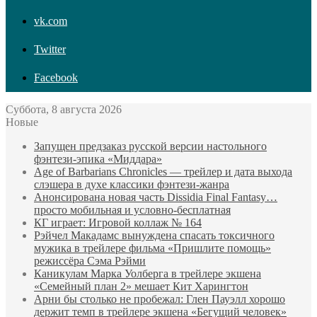
vk.com
Twitter
Facebook
Суббота, 8 августа 2026
Новые
Запущен предзаказ русской версии настольного
фэнтези-эпика «Миддара»
Age of Barbarians Chronicles — трейлер и дата выхода
слэшера в духе классики фэнтези-жанра
Анонсирована новая часть Dissidia Final Fantasy…
просто мобильная и условно-бесплатная
КГ играет: Игровой коллаж № 164
Рэйчел Макадамс вынуждена спасать токсичного
мужика в трейлере фильма «Пришлите помощь»
режиссёра Сэма Рэйми
Каникулам Марка Уолберга в трейлере экшена
«Семейный план 2» мешает Кит Харингтон
Арни бы столько не пробежал: Глен Пауэлл хорошо
держит темп в трейлере экшена «Бегущий человек»