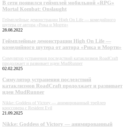
В сети появился геймплей мобильной «RPG»
Mortal Kombat: Onslaught
Геймплейные демонстрации High On Life — комедийного
шутера от автора «Рика и Морти»
28.08.2022
Геймплейные демонстрации High On Life —
комедийного шутера от автора «Рика и Морти»
Симулятор устранения последствий катаклизмов RoadCraft
продолжает и развивает идеи MudRunner
02.02.2025
Симулятор устранения последствий
катаклизмов RoadCraft продолжает и развивает
идеи MudRunner
Nikke: Goddess of Victory — анимированный трейлер
кроссовера с Resident Evil
21.09.2025
Nikke: Goddess of Victory — анимированный