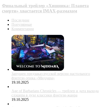
Финальный трейлер «Хищника: Планета
смерти» хвастается IMAX-размахом
Последние
Популярные
Комментарии
Запущен предзаказ русской версии настольного
фэнтези-эпика «Миддара»
19.10.2025
Age of Barbarians Chronicles — трейлер и дата выхода
слэшера в духе классики фэнтези-жанра
19.10.2025