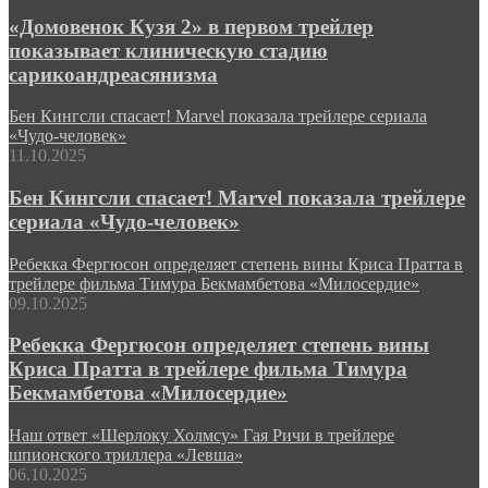
«Домовенок Кузя 2» в первом трейлер
показывает клиническую стадию
сарикоандреасянизма
Бен Кингсли спасает! Marvel показала трейлере сериала
«Чудо-человек»
11.10.2025
Бен Кингсли спасает! Marvel показала трейлере
сериала «Чудо-человек»
Ребекка Фергюсон определяет степень вины Криса Пратта в
трейлере фильма Тимура Бекмамбетова «Милосердие»
09.10.2025
Ребекка Фергюсон определяет степень вины
Криса Пратта в трейлере фильма Тимура
Бекмамбетова «Милосердие»
Наш ответ «Шерлоку Холмсу» Гая Ричи в трейлере
шпионского триллера «Левша»
06.10.2025