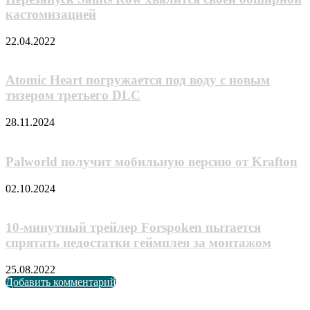
кастомизацией
22.04.2022
Atomic Heart погружается под воду с новым
тизером третьего DLC
28.11.2024
Palworld получит мобильную версию от Krafton
02.10.2024
10-минутный трейлер Forspoken пытается
спрятать недостатки геймплея за монтажом
25.08.2022
Добавить комментарий
Случайные анонсы