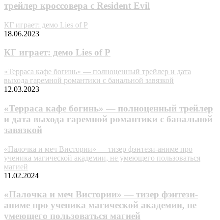
трейлер кроссовера с Resident Evil
КГ играет: демо Lies of P
18.06.2023
КГ играет: демо Lies of P
«Терраса кафе богинь» — полноценный трейлер и дата
выхода гаремной романтики с банальной завязкой
12.03.2023
«Терраса кафе богинь» — полноценный трейлер
и дата выхода гаремной романтики с банальной
завязкой
«Палочка и меч Вистории» — тизер фэнтези-аниме про
ученика магической академии, не умеющего пользоваться
магией
11.02.2024
«Палочка и меч Вистории» — тизер фэнтези-
аниме про ученика магической академии, не
умеющего пользоваться магией