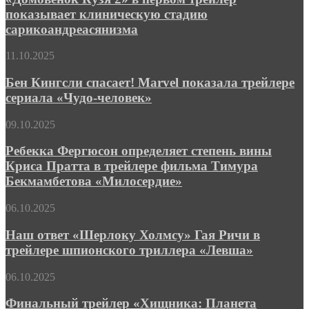
в
в
показывает клиническую стадию
первом
трейлере
сарикоандреасянизма
трейлер
экшена
показывает
«Бегущий
Бен
11.10.2025
клиническую
человек»
Кингсли
стадию
спасает!
Бен Кингсли спасает! Marvel показала трейлере
сарикоандреасянизма
Marvel
сериала «Чудо-человек»
показала
трейлере
Ребекка
09.10.2025
сериала
Фергюсон
«Чудо-
определяет
Ребекка Фергюсон определяет степень вины
человек»
степень
Криса Пратта в трейлере фильма Тимура
вины
Бекмамбетова «Милосердие»
Криса
Пратта
Наш
06.10.2025
в
ответ
трейлере
«Шерлоку
Наш ответ «Шерлоку Холмсу» Гая Ричи в
фильма
Холмсу»
Тимура
трейлере шпионского триллера «Левша»
Гая
Бекмамбетова
Ричи
«Милосердие»
Финальный
06.10.2025
в
трейлер
трейлере
«Хищника:
Финальный трейлер «Хищника: Планета
шпионского