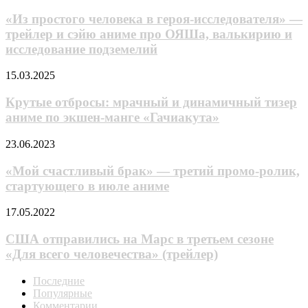
простого
появился
человека
«Из простого человека в героя-исследователя» —
режим
в
трейлер и сэйю аниме про ОЯШа, валькирию и
Conquest
героя-
исследование подземелий
исследователя»
—
Крутые
15.03.2025
трейлер
отбросы:
и
мрачный
Крутые отбросы: мрачный и динамичный тизер
сэйю
и
аниме
аниме по экшен-манге «Гачиакута»
динамичный
про
тизер
ОЯШа,
«Мой
23.06.2023
аниме
валькирию
счастливый
по
и
брак»
«Мой счастливый брак» — третий промо-ролик,
экшен-
исследование
—
стартующего в июле аниме
манге
подземелий
третий
«Гачиакута»
промо-
США
17.05.2022
ролик,
отправились
стартующего
на
США отправились на Марс в третьем сезоне
в
Марс
«Для всего человечества» (трейлер)
июле
в
аниме
третьем
Последние
сезоне
Популярные
«Для
Комментарии