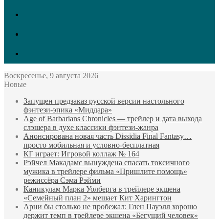
vk.com
Twitter
Facebook
Воскресенье, 9 августа 2026
Новые
Запущен предзаказ русской версии настольного
фэнтези-эпика «Миддара»
Age of Barbarians Chronicles — трейлер и дата выхода
слэшера в духе классики фэнтези-жанра
Анонсирована новая часть Dissidia Final Fantasy…
просто мобильная и условно-бесплатная
КГ играет: Игровой коллаж № 164
Рэйчел Макадамс вынуждена спасать токсичного
мужика в трейлере фильма «Пришлите помощь»
режиссёра Сэма Рэйми
Каникулам Марка Уолберга в трейлере экшена
«Семейный план 2» мешает Кит Харингтон
Арни бы столько не пробежал: Глен Пауэлл хорошо
держит темп в трейлере экшена «Бегущий человек»