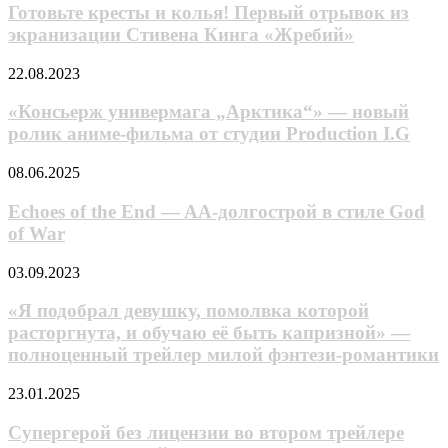
Джо
и
Готовьте кресты и колья! Первый отрывок из
использующий
Данте
колья!
экранизации Стивена Кинга «Жребий»
особенности
Первый
LEGO
отрывок
«Консьерж
22.08.2023
из
универмага
экранизации
„Арктика“»
«Консьерж универмага „Арктика“» — новый
Стивена
—
ролик аниме-фильма от студии Production I.G
Кинга
новый
«Жребий»
ролик
Echoes
08.06.2025
аниме-
of
фильма
the
Echoes of the End — AA-долгострой в стиле God
от
End
of War
студии
—
Production
AA-
I.G
«Я
03.09.2023
долгострой
подобрал
в
девушку,
«Я подобрал девушку, помолвка которой
стиле
помолвка
расторгнута, и обучаю её быть капризной» —
God
которой
of War
полноценный трейлер милой фэнтези-романтики
расторгнута,
и
Супергерой
23.01.2025
обучаю
без
её
лицензии
Супергерой без лицензии во втором трейлере
быть
во