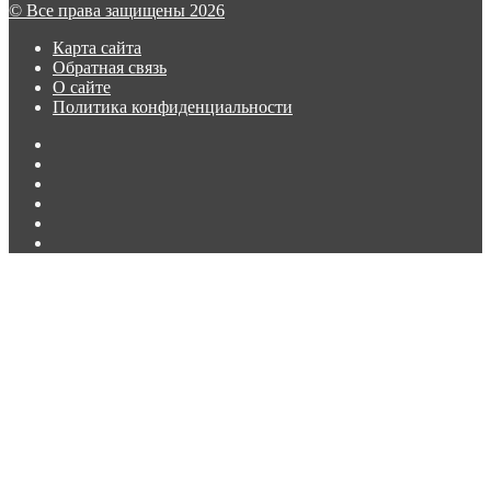
второго
© Все права защищены 2026
сезона
сериала
Карта сайта
«Лэндмен»
Обратная связь
О сайте
Политика конфиденциальности
Facebook
Twitter
vk.com
Одноклассники
Telegram
RSS
Кнопка
«Наверх»