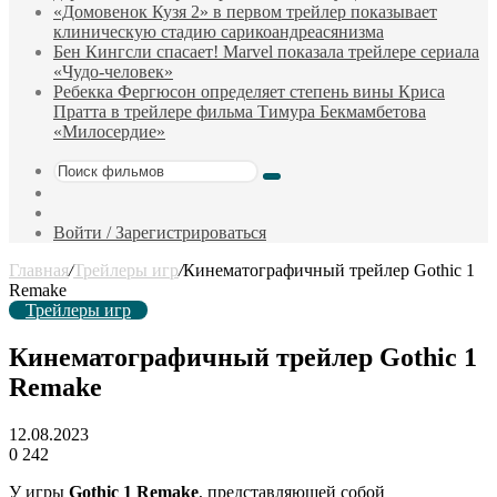
«Домовенок Кузя 2» в первом трейлер показывает
клиническую стадию сарикоандреасянизма
Бен Кингсли спасает! Marvel показала трейлере сериала
«Чудо-человек»
Ребекка Фергюсон определяет степень вины Криса
Пратта в трейлере фильма Тимура Бекмамбетова
«Милосердие»
Поиск
Sidebar
фильмов
Случайный
фильм
Войти / Зарегистрироваться
Главная
/
Трейлеры игр
/
Кинематографичный трейлер Gothic 1
Remake
Трейлеры игр
Кинематографичный трейлер Gothic 1
Remake
12.08.2023
0
242
У игры
Gothic 1 Remake
, представляющей собой