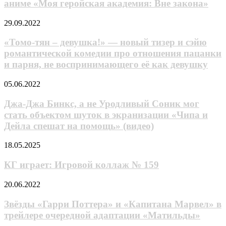
капризной»
аниме «Моя геройская академия: Вне закона»
втором
—
трейлере
полноценный
«Томо-
29.09.2022
аниме
трейлер
тян
«Моя
милой
–
«Томо-тян – девушка!» — новый тизер и сэйю
геройская
фэнтези-
девушка!»
романтической комедии про отношения пацанки
академия:
романтики
—
Вне
и парня, не воспринимающего её как девушку
новый
закона»
тизер
Джа-
05.06.2022
и
Джа
сэйю
Бинкс,
Джа-Джа Бинкс, а не Уродливый Соник мог
романтической
а
комедии
стать объектом шуток в экранизации «Чипа и
не
про
Дейла спешат на помощь» (видео)
Уродливый
отношения
Соник
пацанки
КГ
18.05.2025
мог
и
играет:
стать
парня,
Игровой
КГ играет: Игровой коллаж № 159
объектом
не
коллаж
шуток
воспринимающего
№
в
Звёзды
20.06.2022
её
159
экранизации
«Гарри
как
«Чипа
Поттера»
Звёзды «Гарри Поттера» и «Капитана Марвел» в
девушку
и
и
трейлере очередной адаптации «Матильды»
Дейла
«Капитана