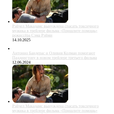
Рэйчел Макадамс вынуждена спасать токсичного
мужика в трейлере фильма «Пришлите помощь»
режиссёра Сэма Рэйми
14.10.2025
Антонио Бандерас и Оливия Колман помогают
Паддингтону в новом трейлере третьего фильма
12.06.2024
Рэйчел Макадамс вынуждена спасать токсичного
мужика в трейлере фильма «Пришлите помощь»