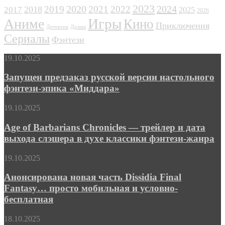
2023
2024
2019
2020
2021
2022
2018
2017
2025
2026
Игры
Аниме
Кино
Приключения
Детектив
Драма
Сериалы
Фэнтези
Запущен
19.10.2025
предзаказ
русской
Запущен предзаказ русской версии настольного
версии
фэнтези-эпика «Миддара»
настольного
фэнтези-
Age
19.10.2025
эпика
of
«Миддара»
Barbarians
Age of Barbarians Chronicles — трейлер и дата
Chronicles
выхода слэшера в духе классики фэнтези-жанра
—
трейлер
Анонсирована
19.10.2025
и
новая
дата
часть
Анонсирована новая часть Dissidia Final
выхода
Dissidia
Fantasy… просто мобильная и условно-
слэшера
Final
в
бесплатная
Fantasy…
духе
просто
классики
КГ
18.10.2025
мобильная
фэнтези-