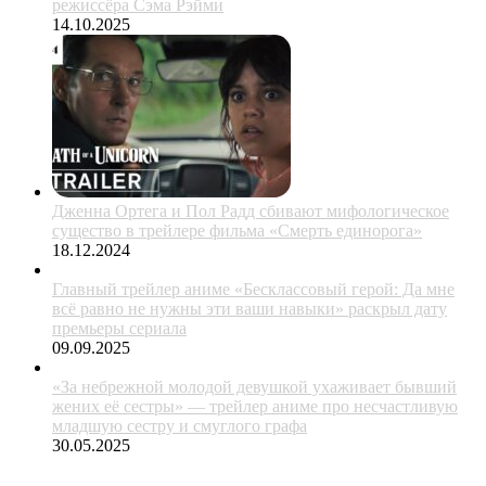
режиссёра Сэма Рэйми
14.10.2025
Дженна Ортега и Пол Радд сбивают мифологическое
существо в трейлере фильма «Смерть единорога»
18.12.2024
Главный трейлер аниме «Бесклассовый герой: Да мне
всё равно не нужны эти ваши навыки» раскрыл дату
премьеры сериала
09.09.2025
«За небрежной молодой девушкой ухаживает бывший
жених её сестры» — трейлер аниме про несчастливую
младшую сестру и смуглого графа
30.05.2025
ЖАНРЫ