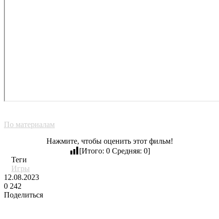
По материалам
Нажмите, чтобы оценить этот фильм!
[Итого:
0
Средняя:
0
]
Теги
Игры
12.08.2023
0
242
Поделиться
Facebook
Twitter
LinkedIn
Tumblr
Reddit
Вконтакте
Одноклассники
Skype
Messenger
Messenger
WhatsApp
Telegram
Viber
Line
Поделиться
через
Похожие фильмы