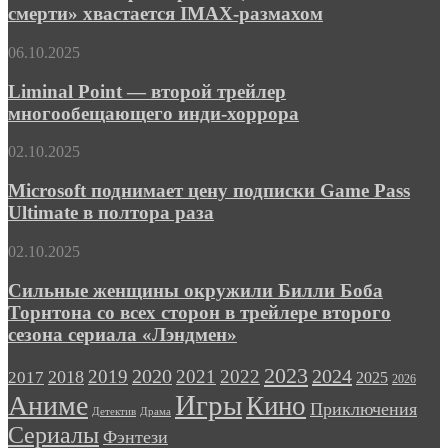
Планета
смерти» хвастается IMAX-размахом
триллера
смерти»
«Левша»
хвастается
Liminal
06.10.2025
IMAX-
Point
размахом
—
Liminal Point — второй трейлер
второй
многообещающего инди-хоррора
трейлер
многообещающего
Microsoft
02.10.2025
инди-
поднимает
хоррора
цену
Microsoft поднимает цену подписки Game Pass
подписки
Ultimate в полтора раза
Game
Pass
Сильные
02.10.2025
Ultimate
женщины
в
окружили
Сильные женщины окружили Билли Боба
полтора
Билли
Торнтона со всех сторон в трейлере второго
раза
Боба
сезона сериала «Лэндмен»
Торнтона
со
2023
2024
2019
2020
2021
2022
2018
всех
2017
2025
2026
сторон
Игры
Аниме
Кино
Приключения
в
Детектив
Драма
трейлере
Сериалы
Фэнтези