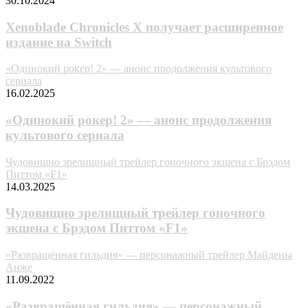
30.10.2024
Xenoblade Chronicles X получает расширенное
издание на Switch
«Одинокий рокер! 2» — анонс продолжения культового
сериала
16.02.2025
«Одинокий рокер! 2» — анонс продолжения
культового сериала
Чудовищно зрелищный трейлер гоночного экшена с Брэдом
Питтом «F1»
14.03.2025
Чудовищно зрелищный трейлер гоночного
экшена с Брэдом Питтом «F1»
«Развращённая гильдия» — персонажный трейлер Майдены
Анже
11.09.2022
«Развращённая гильдия» — персонажный