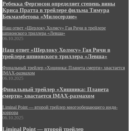
Ребекка Фергюсон определяет степень вины
Криса Пратта в трейлере фильма Тимура
Бекмамбетова «Милосердие»
Наш ответ «Шерлоку Холмсу» Гая Ричи в трейлере
шпионского триллера «Левша»
06.10.2025
Наш ответ «Шерлоку Холмсу» Гая Ричи в
трейлере шпионского триллера «Левша»
Финальный трейлер «Хищника: Планета смерти» хвастается
IMAX-размахом
06.10.2025
Финальный трейлер «Хищника: Планета
смерти» хвастается IMAX-размахом
Liminal Point — второй трейлер многообещающего инди-
хоррора
06.10.2025
Liminal Point — второй трейлер