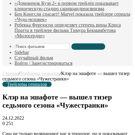
«Домовенок Кузя 2» в первом трейлер показывает
клиническую стадию сарикоандреасянизма
Бен Кингсли спасает! Marvel показала трейлере сериала
«Чудо-человек»
Ребекка Фергюсон определяет степень вины Криса
Пратта в трейлере фильма Тимура Бекмамбетова
«Милосердие»
Поиск фильмов
Sidebar
Случайный фильм
Войти / Зарегистрироваться
Главная
/
Трейлеры сериалов
/
Клэр на эшафоте — вышел тизер
седьмого сезона «Чужестранки»
Трейлеры сериалов
Клэр на эшафоте — вышел тизер
седьмого сезона «Чужестранки»
24.12.2022
0
251
Сны не только возвращают нас в прошлое, но и показывают