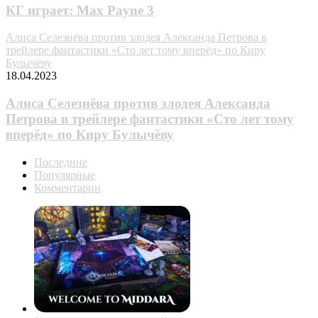
КГ играет: Max Payne 3
Алиса Селезнёва против злодея Александа Петрова в
трейлере фантастики «Сто лет тому вперёд» по Киру
Булычёву
18.04.2023
Алиса Селезнёва против злодея Александа
Петрова в трейлере фантастики «Сто лет тому
вперёд» по Киру Булычёву
Последние
Популярные
Комментарии