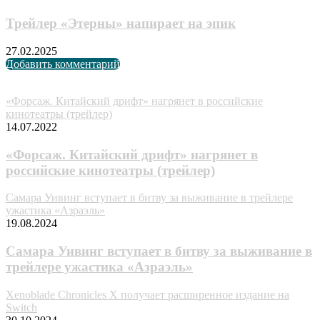
Трейлер «Этерны» напирает на эпик
27.02.2025
Добавить комментарий
Случайные анонсы
«Форсаж. Китайский дрифт» нагрянет в российские
кинотеатры (трейлер)
14.07.2022
«Форсаж. Китайский дрифт» нагрянет в
российские кинотеатры (трейлер)
Самара Уивинг вступает в битву за выживание в трейлере
ужастика «Азраэль»
19.08.2024
Самара Уивинг вступает в битву за выживание в
трейлере ужастика «Азраэль»
Xenoblade Chronicles X получает расширенное издание на
Switch