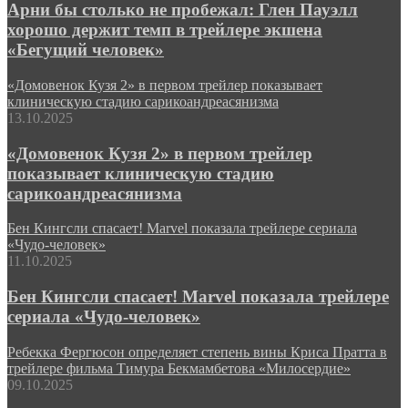
Арни бы столько не пробежал: Глен Пауэлл
хорошо держит темп в трейлере экшена
«Бегущий человек»
«Домовенок Кузя 2» в первом трейлер показывает
клиническую стадию сарикоандреасянизма
13.10.2025
«Домовенок Кузя 2» в первом трейлер
показывает клиническую стадию
сарикоандреасянизма
Бен Кингсли спасает! Marvel показала трейлере сериала
«Чудо-человек»
11.10.2025
Бен Кингсли спасает! Marvel показала трейлере
сериала «Чудо-человек»
Ребекка Фергюсон определяет степень вины Криса Пратта в
трейлере фильма Тимура Бекмамбетова «Милосердие»
09.10.2025