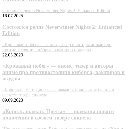
Состоялся релиз Neverwinter Nights 2: Enhanced Edition
16.07.2025
Состоялся релиз Neverwinter Nights 2: Enhanced
Edition
«Кровавый побег» — анонс, тизер и авторы аниме про
противостояния киборга, вампиров и якудзы
22.03.2023
«Кровавый побег» — анонс, тизер и авторы
аниме про противостояния киборга, вампиров и
якудзы
«Король-шаман: Цветы» — шаманы нового поколения в
свежем тизере сиквела
09.09.2023
«Король-шаман: Цветы» — шаманы нового
поколения в свежем тизере сиквела
Шкуры возвращаются! Вышел тизер третьего сезона «Жизни