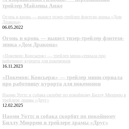
трейлер Майдены Анже
Огонь и кровь — вышел тизер-трейлер фэнтези-эпика «Дом
Дракона»
06.05.2022
Огонь и кровь — вышел тизер-трейлер фэнтези-
эпика «Дом Дракона»
«Покемон: Консьерж» — трейлер мини-сериала про
работницу курорта для покемонов
16.11.2023
«Покемон: Консьерж» — трейлер мини-сериала
про работницу курорта для покемонов
Наоми Уоттс и собака скорбят по покойному Биллу Мюррею в
трейлере драмы «Друг»
12.02.2025
Наоми Уоттс и собака скорбят по покойному
Биллу Мюррею в трейлере драмы «Друг»