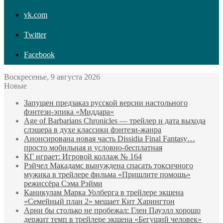
vk.com
Twitter
Facebook
Воскресенье, 9 августа 2026
Новые
Запущен предзаказ русской версии настольного
фэнтези-эпика «Миддара»
Age of Barbarians Chronicles — трейлер и дата выхода
слэшера в духе классики фэнтези-жанра
Анонсирована новая часть Dissidia Final Fantasy…
просто мобильная и условно-бесплатная
КГ играет: Игровой коллаж № 164
Рэйчел Макадамс вынуждена спасать токсичного
мужика в трейлере фильма «Пришлите помощь»
режиссёра Сэма Рэйми
Каникулам Марка Уолберга в трейлере экшена
«Семейный план 2» мешает Кит Харингтон
Арни бы столько не пробежал: Глен Пауэлл хорошо
держит темп в трейлере экшена «Бегущий человек»