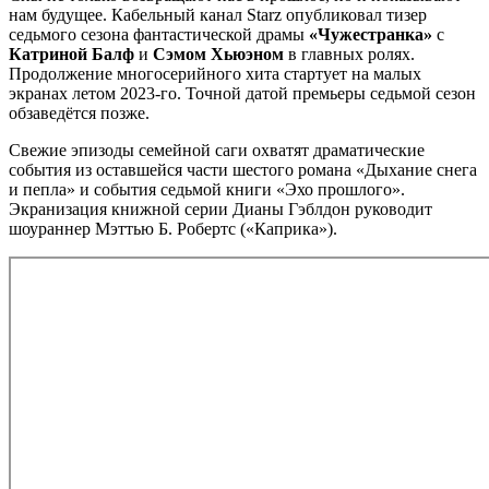
нам будущее. Кабельный канал Starz опубликовал тизер
седьмого сезона фантастической драмы
«Чужестранка»
с
Катриной Балф
и
Сэмом Хьюэном
в главных ролях.
Продолжение многосерийного хита стартует на малых
экранах летом 2023-го. Точной датой премьеры седьмой сезон
обзаведётся позже.
Свежие эпизоды семейной саги охватят драматические
события из оставшейся части шестого романа «Дыхание снега
и пепла» и события седьмой книги «Эхо прошлого».
Экранизация книжной серии Дианы Гэблдон руководит
шоураннер Мэттью Б. Робертс («Каприка»).