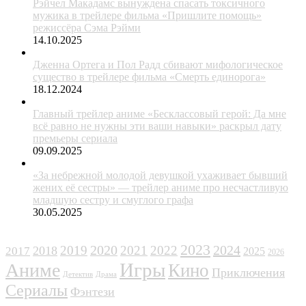
Рэйчел Макадамс вынуждена спасать токсичного
мужика в трейлере фильма «Пришлите помощь»
режиссёра Сэма Рэйми
14.10.2025
Дженна Ортега и Пол Радд сбивают мифологическое
существо в трейлере фильма «Смерть единорога»
18.12.2024
Главный трейлер аниме «Бесклассовый герой: Да мне
всё равно не нужны эти ваши навыки» раскрыл дату
премьеры сериала
09.09.2025
«За небрежной молодой девушкой ухаживает бывший
жених её сестры» — трейлер аниме про несчастливую
младшую сестру и смуглого графа
30.05.2025
ЖАНРЫ
2023
2024
2019
2020
2021
2022
2018
2017
2025
2026
Игры
Аниме
Кино
Приключения
Детектив
Драма
Сериалы
Фэнтези