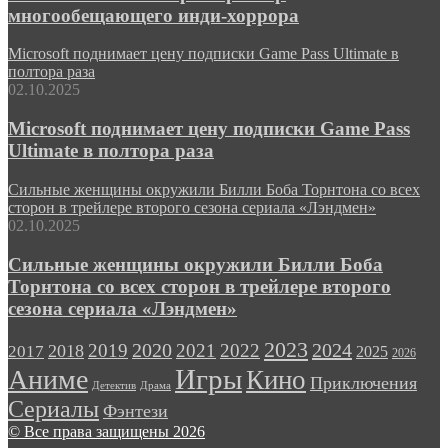
многообещающего инди-хоррора
Microsoft поднимает цену подписки Game Pass Ultimate в
полтора раза
02.10.2025
Microsoft поднимает цену подписки Game Pass
Ultimate в полтора раза
Сильные женщины окружили Билли Боба Торнтона со всех
сторон в трейлере второго сезона сериала «Лэндмен»
02.10.2025
Сильные женщины окружили Билли Боба
Торнтона со всех сторон в трейлере второго
сезона сериала «Лэндмен»
2023
2024
2019
2020
2021
2022
2018
2017
2025
2026
Игры
Аниме
Кино
Приключения
Детектив
Драма
Сериалы
Фэнтези
© Все права защищены 2026