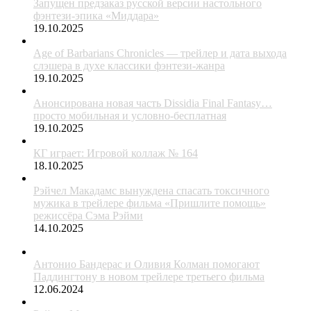
Запущен предзаказ русской версии настольного
фэнтези-эпика «Миддара»
19.10.2025
Age of Barbarians Chronicles — трейлер и дата выхода
слэшера в духе классики фэнтези-жанра
19.10.2025
Анонсирована новая часть Dissidia Final Fantasy…
просто мобильная и условно-бесплатная
19.10.2025
КГ играет: Игровой коллаж № 164
18.10.2025
Рэйчел Макадамс вынуждена спасать токсичного
мужика в трейлере фильма «Пришлите помощь»
режиссёра Сэма Рэйми
14.10.2025
Антонио Бандерас и Оливия Колман помогают
Паддингтону в новом трейлере третьего фильма
12.06.2024