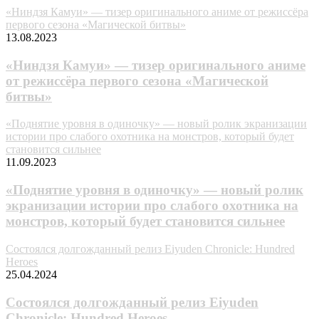
«Ниндзя Камуи» — тизер оригинального аниме от режиссёра
первого сезона «Магической битвы»
13.08.2023
«Ниндзя Камуи» — тизер оригинального аниме
от режиссёра первого сезона «Магической
битвы»
«Поднятие уровня в одиночку» — новый ролик экранизации
истории про слабого охотника на монстров, который будет
становится сильнее
11.09.2023
«Поднятие уровня в одиночку» — новый ролик
экранизации истории про слабого охотника на
монстров, который будет становится сильнее
Состоялся долгожданный релиз Eiyuden Chronicle: Hundred
Heroes
25.04.2024
Состоялся долгожданный релиз Eiyuden
Chronicle: Hundred Heroes