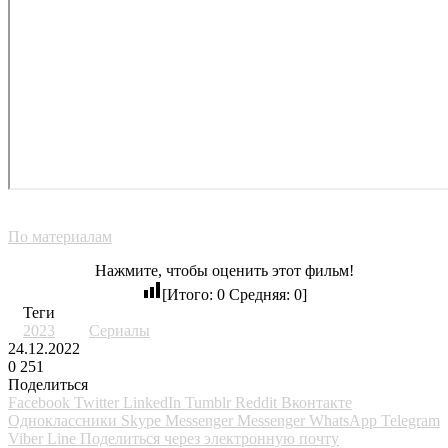
По материалам
Нажмите, чтобы оценить этот фильм!
[Итого:
0
Средняя:
0
]
Теги
2023
Сериалы
24.12.2022
0
251
Поделиться
Facebook
Twitter
LinkedIn
Tumblr
Reddit
Вконтакте
Одноклассники
Skype
Messenger
Messenger
WhatsApp
Telegram
Viber
Line
Поделиться через электронную почту