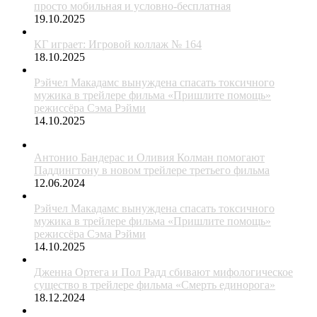
просто мобильная и условно-бесплатная
19.10.2025
КГ играет: Игровой коллаж № 164
18.10.2025
Рэйчел Макадамс вынуждена спасать токсичного
мужика в трейлере фильма «Пришлите помощь»
режиссёра Сэма Рэйми
14.10.2025
Антонио Бандерас и Оливия Колман помогают
Паддингтону в новом трейлере третьего фильма
12.06.2024
Рэйчел Макадамс вынуждена спасать токсичного
мужика в трейлере фильма «Пришлите помощь»
режиссёра Сэма Рэйми
14.10.2025
Дженна Ортега и Пол Радд сбивают мифологическое
существо в трейлере фильма «Смерть единорога»
18.12.2024