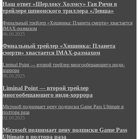
Наш ответ «Шерлоку Холмсу» Гая Ричи в
трейлере шпионского триллера «Левша»
Финальный трейлер «Хищника: Планета смерти» хвастается
IMAX-размахом
06.10.2025
Финальный трейлер «Хищника: Планета
смерти» хвастается IMAX-размахом
Liminal Point — второй трейлер многообещающего инди-
хоррора
06.10.2025
Liminal Point — второй трейлер
многообещающего инди-хоррора
Microsoft поднимает цену подписки Game Pass Ultimate в
полтора раза
02.10.2025
Microsoft поднимает цену подписки Game Pass
Ultimate в полтора раза