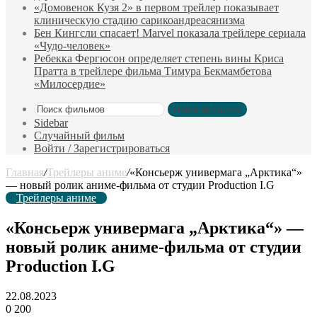
«Домовенок Кузя 2» в первом трейлер показывает
клиническую стадию сарикоандреасянизма
Бен Кингсли спасает! Marvel показала трейлере сериала
«Чудо-человек»
Ребекка Фергюсон определяет степень вины Криса
Пратта в трейлере фильма Тимура Бекмамбетова
«Милосердие»
Поиск фильмов
Sidebar
Случайный фильм
Войти / Зарегистрироваться
Главная
/
Трейлеры аниме
/
«Консьерж универмага „Арктика“»
— новый ролик аниме-фильма от студии Production I.G
Трейлеры аниме
«Консьерж универмага „Арктика“» —
новый ролик аниме-фильма от студии
Production I.G
22.08.2023
0
200