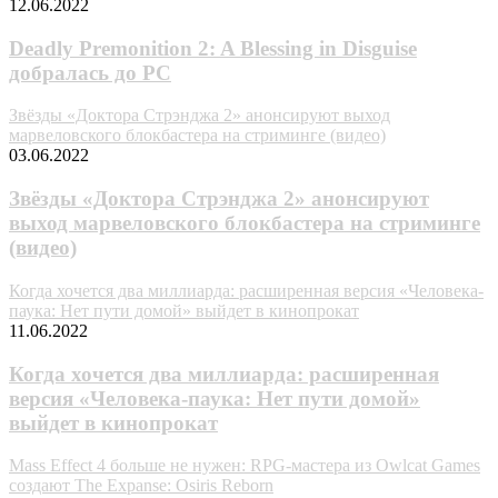
12.06.2022
Deadly Premonition 2: A Blessing in Disguise
добралась до PC
Звёзды «Доктора Стрэнджа 2» анонсируют выход
марвеловского блокбастера на стриминге (видео)
03.06.2022
Звёзды «Доктора Стрэнджа 2» анонсируют
выход марвеловского блокбастера на стриминге
(видео)
Когда хочется два миллиарда: расширенная версия «Человека-
паука: Нет пути домой» выйдет в кинопрокат
11.06.2022
Когда хочется два миллиарда: расширенная
версия «Человека-паука: Нет пути домой»
выйдет в кинопрокат
Mass Effect 4 больше не нужен: RPG-мастера из Owlcat Games
создают The Expanse: Osiris Reborn