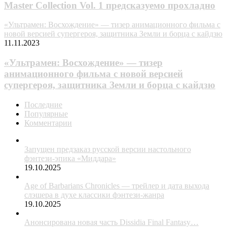
Master Collection Vol. 1 предсказуемо прохладно
«Ультpaмeн: Восхождение» — тизер анимационного фильма с
новой версией супергероя, защитника Земли и борца с кайдзю
11.11.2023
«Ультpaмeн: Восхождение» — тизер
анимационного фильма с новой версией
супергероя, защитника Земли и борца с кайдзю
Последние
Популярные
Комментарии
Запущен предзаказ русской версии настольного
фэнтези-эпика «Миддара»
19.10.2025
Age of Barbarians Chronicles — трейлер и дата выхода
слэшера в духе классики фэнтези-жанра
19.10.2025
Анонсирована новая часть Dissidia Final Fantasy…