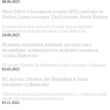
08.06.2025
Mass Effect 4 больше не нужен: RPG-мастера из
Owlcat Games создают The Expanse: Osiris Reborn
История эпической женской дружбы двух волшебниц
завершается в трейлере мюзикла «Злая: Навсегда»
24.09.2025
История эпической женской дружбы двух
волшебниц завершается в трейлере мюзикла
«Злая: Навсегда»
КГ играет: Shadow the Hedgehog и Sonic Adventure 2 (финалы)
03.03.2025
КГ играет: Shadow the Hedgehog и Sonic
Adventure 2 (финалы)
«Мастер на все руки Сайто в другом мире» — трейлер и сэйю
аниме про попаданца-разнорабочего
05.11.2022