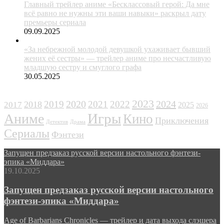
Главный трейлер аниме «Бесклассовый герой: Да мне
всё равно не нужны эти ваши навыки» раскрыл дату
премьеры сериала
09.09.2025
«За небрежной молодой девушкой ухаживает бывший
жених её сестры» — трейлер аниме про несчастливую
младшую сестру и смуглого графа
30.05.2025
ЖАНРЫ
2023
2024
2019
2020
2021
2022
2018
2017
2025
2026
Игры
Аниме
Кино
Приключения
Детектив
Драма
Сериалы
Фэнтези
Запущен предзаказ русской версии настольного фэнтези-
эпика «Миддара»
19.10.2025
Запущен предзаказ русской версии настольного
фэнтези-эпика «Миддара»
Age of Barbarians Chronicles — трейлер и дата выхода слэшера