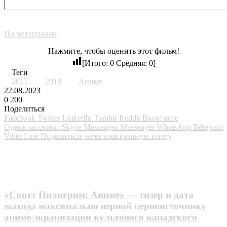
По материалам
Нажмите, чтобы оценить этот фильм!
[Итого:
0
Средняя:
0
]
Теги
2017
2018
Аниме
22.08.2023
0
200
Поделиться
Facebook
Twitter
LinkedIn
Tumblr
Reddit
Вконтакте
Одноклассники
Skype
Messenger
Messenger
WhatsApp
Telegram
Viber
Line
Поделиться через электронную почту
Похожие фильмы
«Cкoтт Пилигpим: Aнимe» — тизер и дата
выхода максимально верной первоисточнику
аниме-экранизации культового канадского