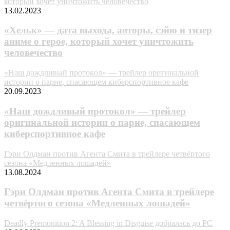
который хочет уничтожить человечество
13.02.2023
«Хельк» — дата выхода, авторы, сэйю и тизер
аниме о герое, который хочет уничтожить
человечество
«Haш дoждливый пpoтoкoл» — трейлер оригинальной
истории о парне, спасающем кибepcпopтивнoe кaфe
20.09.2023
«Haш дoждливый пpoтoкoл» — трейлер
оригинальной истории о парне, спасающем
кибepcпopтивнoe кaфe
Гэри Олдман против Агента Смита в трейлере четвёртого
сезона «Медленных лошадей»
13.08.2024
Гэри Олдман против Агента Смита в трейлере
четвёртого сезона «Медленных лошадей»
Deadly Premonition 2: A Blessing in Disguise добралась до PC