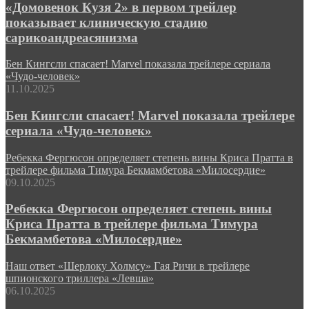
«Домовенок Кузя 2» в первом трейлер
показывает клиническую стадию
сарикоандреасянизма
Бен Кингсли спасает! Marvel показала трейлере сериала
«Чудо-человек»
11.10.2025
Бен Кингсли спасает! Marvel показала трейлере
сериала «Чудо-человек»
Ребекка Фергюсон определяет степень вины Криса Пратта в
трейлере фильма Тимура Бекмамбетова «Милосердие»
09.10.2025
Ребекка Фергюсон определяет степень вины
Криса Пратта в трейлере фильма Тимура
Бекмамбетова «Милосердие»
Наш ответ «Шерлоку Холмсу» Гая Ричи в трейлере
шпионского триллера «Левша»
06.10.2025