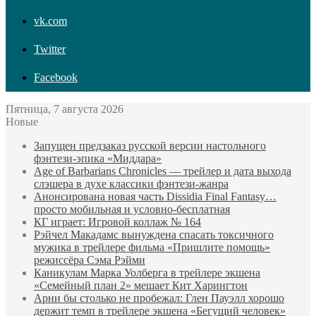
vk.com
Twitter
Facebook
Пятница, 7 августа 2026
Новые
Запущен предзаказ русской версии настольного
фэнтези-эпика «Миддара»
Age of Barbarians Chronicles — трейлер и дата выхода
слэшера в духе классики фэнтези-жанра
Анонсирована новая часть Dissidia Final Fantasy…
просто мобильная и условно-бесплатная
КГ играет: Игровой коллаж № 164
Рэйчел Макадамс вынуждена спасать токсичного
мужика в трейлере фильма «Пришлите помощь»
режиссёра Сэма Рэйми
Каникулам Марка Уолберга в трейлере экшена
«Семейный план 2» мешает Кит Харингтон
Арни бы столько не пробежал: Глен Пауэлл хорошо
держит темп в трейлере экшена «Бегущий человек»