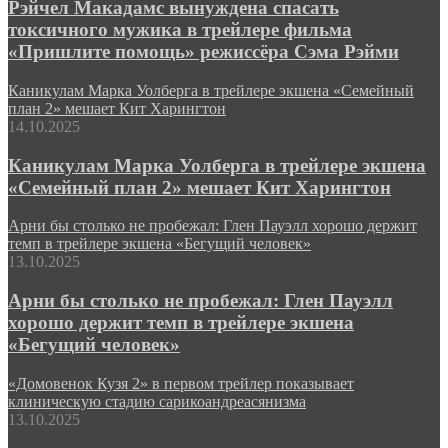
Рэйчел Макадамс вынуждена спасать
токсичного мужика в трейлере фильма
«Пришлите помощь» режиссёра Сэма Рэйми
Каникулам Марка Уолберга в трейлере экшена «Семейный
план 2» мешает Кит Харингтон
14.10.2025
Каникулам Марка Уолберга в трейлере экшена
«Семейный план 2» мешает Кит Харингтон
Арни бы столько не пробежал: Глен Пауэлл хорошо держит
темп в трейлере экшена «Бегущий человек»
13.10.2025
Арни бы столько не пробежал: Глен Пауэлл
хорошо держит темп в трейлере экшена
«Бегущий человек»
«Домовенок Кузя 2» в первом трейлер показывает
клиническую стадию сарикоандреасянизма
13.10.2025