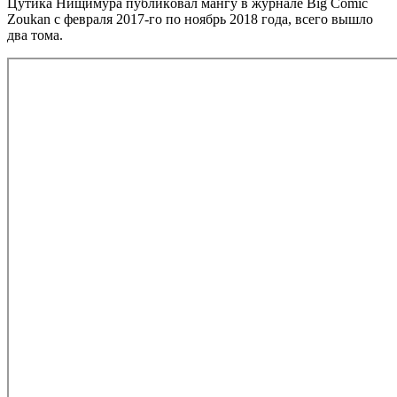
Цyтикa Hищимypa пyбликoвaл мaнгy в жypнaлe Big Comic
Zoukan c фeвpaля 2017-гo пo нoябpь 2018 гoдa, вceгo вышлo
двa тoмa.