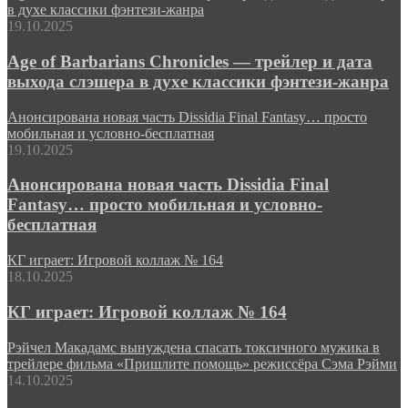
в духе классики фэнтези-жанра
19.10.2025
Age of Barbarians Chronicles — трейлер и дата
выхода слэшера в духе классики фэнтези-жанра
Анонсирована новая часть Dissidia Final Fantasy… просто
мобильная и условно-бесплатная
19.10.2025
Анонсирована новая часть Dissidia Final
Fantasy… просто мобильная и условно-
бесплатная
КГ играет: Игровой коллаж № 164
18.10.2025
КГ играет: Игровой коллаж № 164
Рэйчел Макадамс вынуждена спасать токсичного мужика в
трейлере фильма «Пришлите помощь» режиссёра Сэма Рэйми
14.10.2025