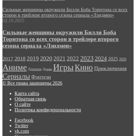
Сильные женщины окружили Билли Боба Торнтона со всех
сторон в трейлере второго сезона сериала «Лэндмен»
02.10.2025
Сильные женщины окружили Билли Боба
Торнтона со всех сторон в трейлере второго
сезона сериала «Лэндмен»
2023
2024
2019
2020
2021
2022
2018
2017
2025
2026
Игры
Аниме
Кино
Приключения
Детектив
Драма
Сериалы
Фэнтези
© Все права защищены 2026
Карта сайта
Обратная связь
О сайте
Политика конфиденциальности
Facebook
Twitter
vk.com