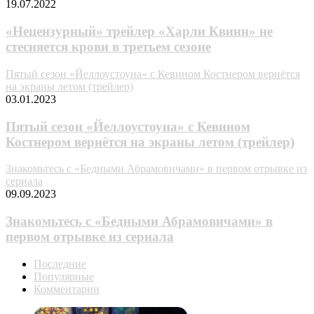
19.07.2022
«Нецензурный» трейлер «Харли Квинн» не
стесняется крови в третьем сезоне
Пятый сезон «Йеллоустоуна» с Кевином Костнером вернётся
на экраны летом (трейлер)
03.01.2023
Пятый сезон «Йеллоустоуна» с Кевином
Костнером вернётся на экраны летом (трейлер)
Знакомьтесь с «Бедными Абрамовичами» в первом отрывке из
сериала
09.09.2023
Знакомьтесь с «Бедными Абрамовичами» в
первом отрывке из сериала
Последние
Популярные
Комментарии