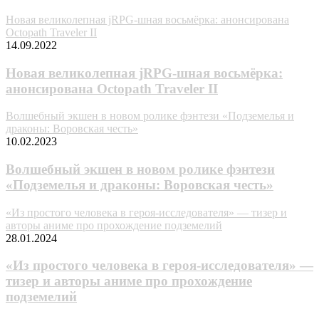
Новая великолепная jRPG-шная восьмёрка: анонсирована
Octopath Traveler II
14.09.2022
Новая великолепная jRPG-шная восьмёрка:
анонсирована Octopath Traveler II
Волшебный экшен в новом ролике фэнтези «Подземелья и
драконы: Воровская честь»
10.02.2023
Волшебный экшен в новом ролике фэнтези
«Подземелья и драконы: Воровская честь»
«Из простого человека в героя-исследователя» — тизер и
авторы аниме про прохождение подземелий
28.01.2024
«Из простого человека в героя-исследователя» —
тизер и авторы аниме про прохождение
подземелий