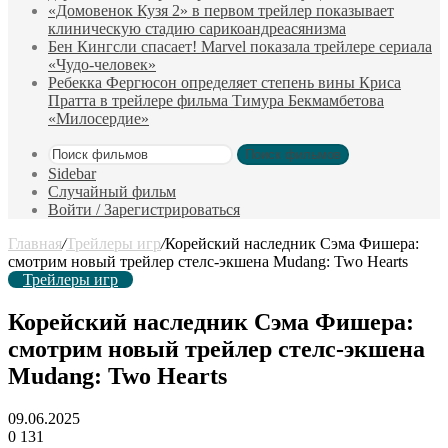
«Домовенок Кузя 2» в первом трейлер показывает
клиническую стадию сарикоандреасянизма
Бен Кингсли спасает! Marvel показала трейлере сериала
«Чудо-человек»
Ребекка Фергюсон определяет степень вины Криса
Пратта в трейлере фильма Тимура Бекмамбетова
«Милосердие»
Поиск фильмов
Sidebar
Случайный фильм
Войти / Зарегистрироваться
Главная
/
Трейлеры игр
/
Корейский наследник Сэма Фишера:
смотрим новый трейлер стелс-экшена Mudang: Two Hearts
Трейлеры игр
Корейский наследник Сэма Фишера:
смотрим новый трейлер стелс-экшена
Mudang: Two Hearts
09.06.2025
0
131