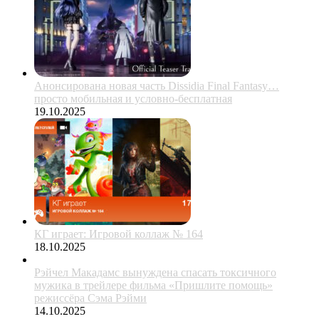
Анонсирована новая часть Dissidia Final Fantasy…
просто мобильная и условно-бесплатная
19.10.2025
КГ играет: Игровой коллаж № 164
18.10.2025
Рэйчел Макадамс вынуждена спасать токсичного
мужика в трейлере фильма «Пришлите помощь»
режиссёра Сэма Рэйми
14.10.2025