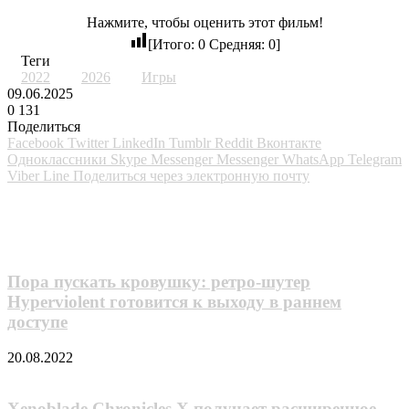
Нажмите, чтобы оценить этот фильм!
[Итого:
0
Средняя:
0
]
Теги
2022
2026
Игры
09.06.2025
0
131
Поделиться
Facebook
Twitter
LinkedIn
Tumblr
Reddit
Вконтакте
Одноклассники
Skype
Messenger
Messenger
WhatsApp
Telegram
Viber
Line
Поделиться через электронную почту
Похожие фильмы
Пора пускать кровушку: ретро-шутер
Hyperviolent готовится к выходу в раннем
доступе
20.08.2022
Xenoblade Chronicles X получает расширенное