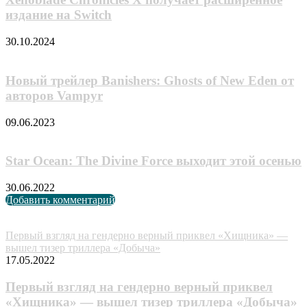
издание на Switch
30.10.2024
Новый трейлер Banishers: Ghosts of New Eden от
авторов Vampyr
09.06.2023
Star Ocean: The Divine Force выходит этой осенью
30.06.2022
Добавить комментарий
Случайные анонсы
Первый взгляд на гендерно верный приквел «Хищника» —
вышел тизер триллера «Добыча»
17.05.2022
Первый взгляд на гендерно верный приквел
«Хищника» — вышел тизер триллера «Добыча»