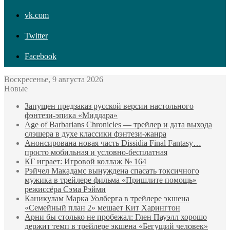
vk.com
Twitter
Facebook
Воскресенье, 9 августа 2026
Новые
Запущен предзаказ русской версии настольного
фэнтези-эпика «Миддара»
Age of Barbarians Chronicles — трейлер и дата выхода
слэшера в духе классики фэнтези-жанра
Анонсирована новая часть Dissidia Final Fantasy…
просто мобильная и условно-бесплатная
КГ играет: Игровой коллаж № 164
Рэйчел Макадамс вынуждена спасать токсичного
мужика в трейлере фильма «Пришлите помощь»
режиссёра Сэма Рэйми
Каникулам Марка Уолберга в трейлере экшена
«Семейный план 2» мешает Кит Харингтон
Арни бы столько не пробежал: Глен Пауэлл хорошо
держит темп в трейлере экшена «Бегущий человек»