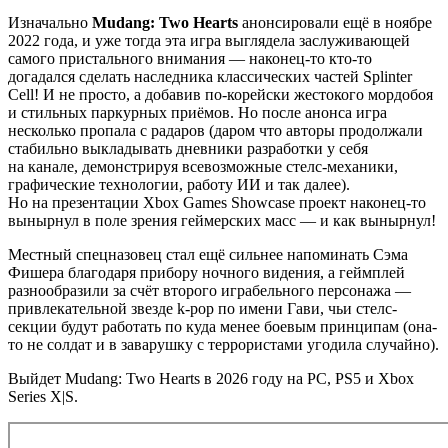
Изначально
Mudang: Two Hearts
анонсировали ещё в ноябре
2022 года, и уже тогда эта игра выглядела заслуживающей
самого пристального внимания — наконец-то кто-то
догадался сделать наследника классических частей Splinter
Cell! И не просто, а добавив по-корейски жестокого мордобоя
и стильных паркурных приёмов. Но после анонса игра
несколько пропала с радаров (даром что авторы продолжали
стабильно выкладывать дневники разработки у себя
на канале, демонстрируя всевозможные стелс-механики,
графические технологии, работу ИИ и так далее).
Но на презентации Xbox Games Showcase проект наконец-то
вынырнул в поле зрения геймерских масс — и как вынырнул!
Местный спецназовец стал ещё сильнее напоминать Сэма
Фишера благодаря прибору ночного видения, а геймплей
разнообразили за счёт второго играбельного персонажа —
привлекательной звезде k-pop по имени Гави, чьи стелс-
секции будут работать по куда менее боевым принципам (она-
то не солдат и в заварушку с террористами угодила случайно).
Выйдет Mudang: Two Hearts в 2026 году на PC, PS5 и Xbox
Series X|S.