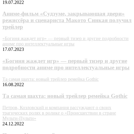
19.07.2022
Аниме-фильм «Судзуме, закрывающая двери»
режиссёра и сценариста Макото Синкая получил
трейлер
«Богиня жаждет игр» — первый тизер и другие подробности
аниме про интеллектуальные игры
17.07.2023
«Богиня жаждет игр» — первый тизер и другие
подробности аниме про интеллектуальные игры
Та самая шахта: новый трейлер ремейка Gothic
16.08.2022
Та самая шахта: новый трейлер ремейка Gothic
Петров, Козловский и компания рассуждают о своих
трагических ролях в ролике о «Происшествии в стране
Мульти-Пульти»
24.12.2022