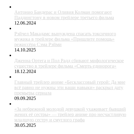
Антонио Бандерас и Оливия Колман помогают
Паддингтону в новом трейлере третьего фильма
12.06.2024
Рэйчел Макадамс вынуждена спасать токсичного
мужика в трейлере фильма «Пришлите помощь»
режиссёра Сэма Рэйми
14.10.2025
Дженна Ортега и Пол Радд сбивают мифологическое
существо в трейлере фильма «Смерть единорога»
18.12.2024
Главный трейлер аниме «Бесклассовый герой: Да мне
всё равно не нужны эти ваши навыки» раскрыл дату
премьеры сериала
09.09.2025
«За небрежной молодой девушкой ухаживает бывший
жених её сестры» — трейлер аниме про несчастливую
младшую сестру и смуглого графа
30.05.2025