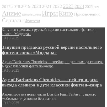
ЖАНРЫ
2023
2024
2019
2020
2021
2022
2018
2017
2025
2026
Игры
Аниме
Кино
Приключения
Детектив
Драма
Сериалы
Фэнтези
Запущен предзаказ русской версии настольного фэнтези-
эпика «Миддара»
19.10.2025
Запущен предзаказ русской версии настольного
фэнтези-эпика «Миддара»
Age of Barbarians Chronicles — трейлер и дата выхода слэшера
в духе классики фэнтези-жанра
19.10.2025
Age of Barbarians Chronicles — трейлер и дата
выхода слэшера в духе классики фэнтези-жанра
Анонсирована новая часть Dissidia Final Fantasy… просто
мобильная и условно-бесплатная
19.10.2025