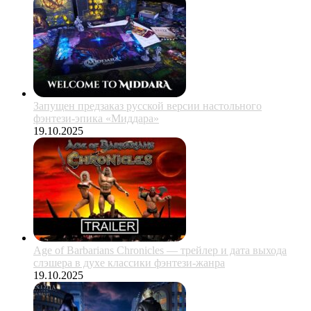
Запущен предзаказ русской версии настольного
фэнтези-эпика «Миддара»
19.10.2025
Age of Barbarians Chronicles — трейлер и дата выхода
слэшера в духе классики фэнтези-жанра
19.10.2025