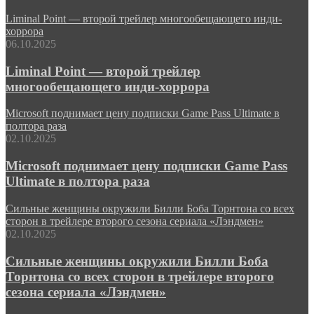
Liminal Point — второй трейлер многообещающего инди-
хоррора
06.10.2025
Liminal Point — второй трейлер
многообещающего инди-хоррора
Microsoft поднимает цену подписки Game Pass Ultimate в
полтора раза
02.10.2025
Microsoft поднимает цену подписки Game Pass
Ultimate в полтора раза
Сильные женщины окружили Билли Боба Торнтона со всех
сторон в трейлере второго сезона сериала «Лэндмен»
02.10.2025
Сильные женщины окружили Билли Боба
Торнтона со всех сторон в трейлере второго
сезона сериала «Лэндмен»