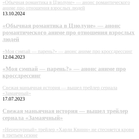
«Обычная романтика в Цзюлуне» — анонс романтического
аниме про отношения взрослых людей
13.10.2024
«Обычная романтика в Цзюлуне» — анонс
романтического аниме про отношения взрослых
людей
«Моя сэмпай — парень?» — анонс аниме про кроссдрессинг
12.04.2023
«Моя сэмпай — парень?» — анонс аниме про
кроссдрессинг
Свежая маньячная история — вышел трейлер сериала
«Замаячный»
17.07.2023
Свежая маньячная история — вышел трейлер
сериала «Замаячный»
«Нецензурный» трейлер «Харли Квинн» не стесняется крови
в третьем сезоне