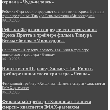
сериала «Чудо-человек»
Ребекка Фергюсон определяет степень вины Криса Пратта в
трейлере фильма Тимура Бекмамбетова «Милосердие»
09.10.2025
Ребекка Фергюсон определяет степень вины
Криса Пратта в трейлере фильма Тимура
Бекмамбетова «Милосердие»
Наш ответ «Шерлоку Холмсу» Гая Ричи в трейлере
шпионского триллера «Левша»
06.10.2025
Наш ответ «Шерлоку Холмсу» Гая Ричи в
трейлере шпионского триллера «Левша»
Финальный трейлер «Хищника: Планета смерти» хвастается
IMAX-размахом
06.10.2025
Финальный трейлер «Хищника: Планета
смерти» хвастается IMAX-размахом