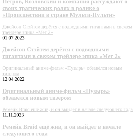
Петров, Козловский и компания рассуждают о
своих трагических ролях в ролике о
«Происшествии в стране Мульти-Пульти»
Джейсон Стэйтем дерётся с подводными гигантами в свежем
трейлере эпика «Мег 2»
01.07.2023
Джейсон Стэйтем дерётся с подводными
гигантами в свежем трейлере эпика «Мег 2»
Оригинальный аниме-фильм «Пузырь» обзавёлся новым
тизером
12.04.2022
Оригинальный аниме-фильм «Пузырь»
обзавёлся новым тизером
Ремейк Braid ещё жив, и он выйдет в начале следующего года
11.11.2023
Ремейк Braid ещё жив, и он выйдет в начале
следующего года