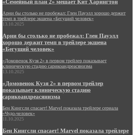
«Семейный план 2» мешает Кит Харингтон
Арни бы столько не пробежал: Глен Пауэлл хорошо держит
темп в трейлере экшена «Бегущий человек»
13.10.2025
Арни бы столько не пробежал: Глен Пауэлл
хорошо держит темп в трейлере экшена
«Бегущий человек»
«Домовенок Кузя 2» в первом трейлер показывает
клиническую стадию сарикоандреасянизма
13.10.2025
«Домовенок Кузя 2» в первом трейлер
показывает клиническую стадию
сарикоандреасянизма
Бен Кингсли спасает! Marvel показала трейлере сериала
«Чудо-человек»
11.10.2025
Бен Кингсли спасает! Marvel показала трейлере