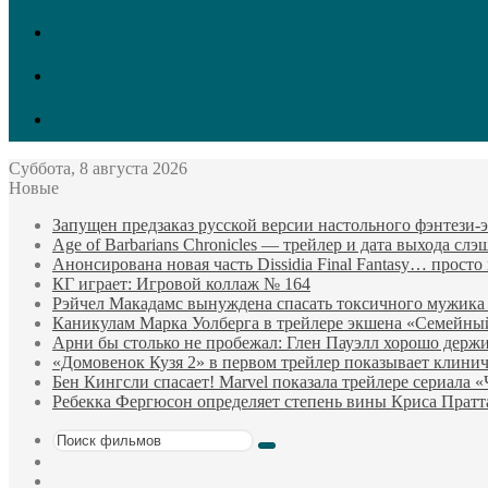
vk.com
Twitter
Facebook
Суббота, 8 августа 2026
Новые
Запущен предзаказ русской версии настольного фэнтези
Age of Barbarians Chronicles — трейлер и дата выхода сл
Анонсирована новая часть Dissidia Final Fantasy… прост
КГ играет: Игровой коллаж № 164
Рэйчел Макадамс вынуждена спасать токсичного мужика
Каникулам Марка Уолберга в трейлере экшена «Семейны
Арни бы столько не пробежал: Глен Пауэлл хорошо держи
«Домовенок Кузя 2» в первом трейлер показывает клини
Бен Кингсли спасает! Marvel показала трейлере сериала 
Ребекка Фергюсон определяет степень вины Криса Пратт
Поиск
Sidebar
фильмов
Случайный