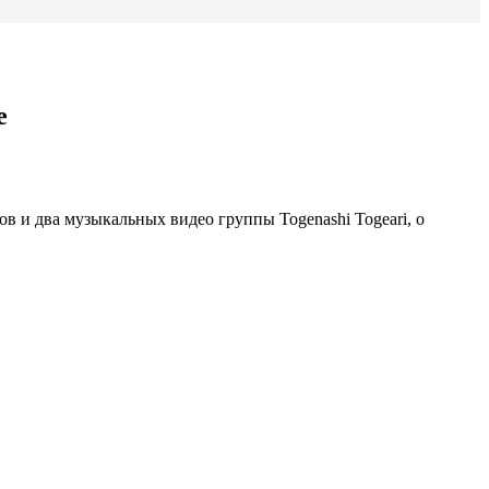
е
ров и два музыкальных видео группы Togenashi Togeari, о