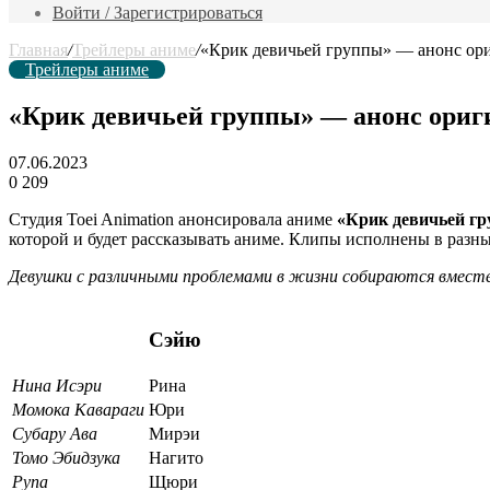
фильм
Войти / Зарегистрироваться
Главная
/
Трейлеры аниме
/
«Крик девичьей группы» — анонс ори
Трейлеры аниме
«Крик девичьей группы» — анонс ориги
07.06.2023
0
209
Студия Toei Animation анонсировала аниме
«Крик девичьей г
которой и будет рассказывать аниме. Клипы исполнены в разн
Девушки с различными проблемами в жизни собираются вместе
Сэйю
Нина Исэри
Рина
Момока Кавараги
Юри
Субару Ава
Мирэи
Томо Эбидзука
Нагито
Рупа
Щюри