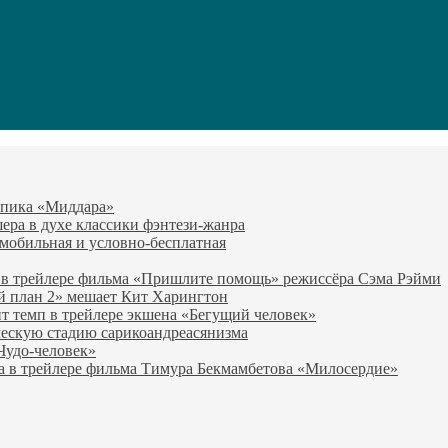
-эпика «Миддара»
эшера в духе классики фэнтези-жанра
о мобильная и условно-бесплатная
 в трейлере фильма «Пришлите помощь» режиссёра Сэма Рэйми
й план 2» мешает Кит Харингтон
т темп в трейлере экшена «Бегущий человек»
ческую стадию сарикоандреасянизма
«Чудо-человек»
а в трейлере фильма Тимура Бекмамбетова «Милосердие»