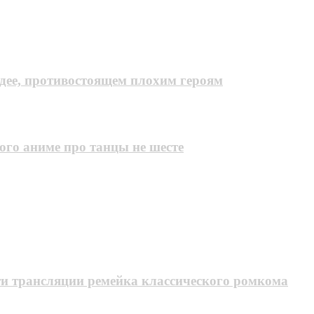
одее, противостоящем плохим героям
ого аниме про танцы не шесте
и трансляции ремейка классического ромкома