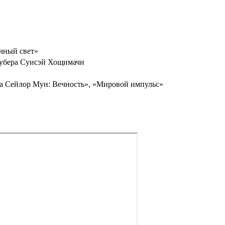
чный свет»
тубера Суисэй Хощимачи
а Сейлор Мун: Вечность», «Мировой импульс»