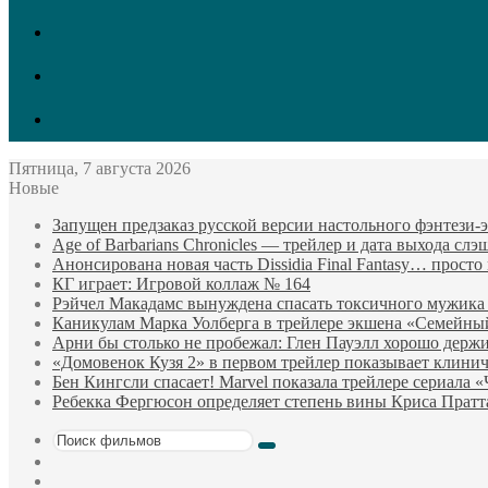
vk.com
Twitter
Facebook
Пятница, 7 августа 2026
Новые
Запущен предзаказ русской версии настольного фэнтези
Age of Barbarians Chronicles — трейлер и дата выхода сл
Анонсирована новая часть Dissidia Final Fantasy… прост
КГ играет: Игровой коллаж № 164
Рэйчел Макадамс вынуждена спасать токсичного мужика
Каникулам Марка Уолберга в трейлере экшена «Семейны
Арни бы столько не пробежал: Глен Пауэлл хорошо держи
«Домовенок Кузя 2» в первом трейлер показывает клини
Бен Кингсли спасает! Marvel показала трейлере сериала 
Ребекка Фергюсон определяет степень вины Криса Пратт
Поиск
Sidebar
фильмов
Случайный