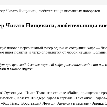
зер Чисато Нищикиги, любительницы внезапных поворотов
ер Чисато Нищикиги, любительницы вне
опубликовал персонажный тизер одной из сотрудниц кафе — Чи
всём ищет позитив и легко оправляется от любой неудачи. Больш
 Тут примут любой заказ: вкусный кофе, различные сладости и…
мби и многое другое.
ук! Эуфониум», Чайка Травант в сериале «Чайка, принцесса с гр
азенон», Козетта Шнедер/Судьба в сериале «Такт опус. Судьба»
е «Код Гиасс: Восставший Лелуш», Анемона в сериале «Эврика 