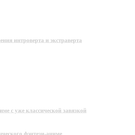
ения интроверта и экстраверта
ме с уже классической завязкой
нческого фэнтези-аниме