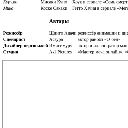
Куруми
Мисаки Куно
Хоук в сериале «Семь смер
Мика
Коске Сакаки
Гетто Хачия в сериале «Мег
Авторы
Режиссёр
Щинго Адачи
режиссёр анимации и ди
Сценарист
Асаура
автор ранобэ «О-бед»
Дизайнер персонажей
Имигимуру
автор и иллюстратор ман
Студия
A-1 Pictures
«Мастер меча онлайн», 