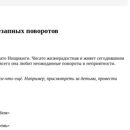
запных поворотов
сато Нищикиги. Чисато жизнерадостная и живет сегодняшним
е всего она любит неожиданные повороты и неприятности.
 кое-что ещё. Например, присмотреть за детьми, провести
обом»
Семь»