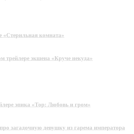
ре «Стерильная комната»
м трейлере экшена «Круче некуда»
йлере эпика «Тор: Любовь и гром»
про загадочную девушку из гарема императора