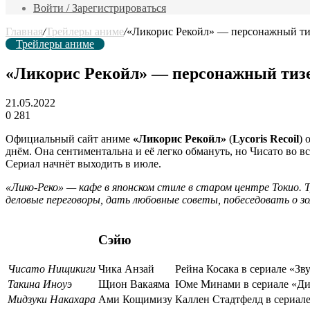
фильм
Войти / Зарегистрироваться
Главная
/
Трейлеры аниме
/
«Ликорис Рекойл» — персонажный ти
Трейлеры аниме
«Ликорис Рекойл» — персонажный тиз
21.05.2022
0
281
Официальный сайт аниме
«Ликорис Рекойл»
(
Lycoris Recoil
) 
днём. Она сентиментальна и её легко обмануть, но Чисато во 
Сериал начнёт выходить в июле.
«Лико-Реко» — кафе в японском стиле в старом центре Токио.
деловые переговоры, дать любовные советы, побеседовать о зо
Сэйю
Чисато Нищикиги
Чика Анзай
Рейна Косака в сериале «Зв
Такина Иноуэ
Щион Вакаяма
Юме Минами в сериале «Дин
Мидзуки Накахара
Ами Кощимизу
Каллен Стадтфелд в сериал