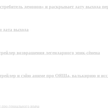
требитель демонов» и раскрывает дату выхода пе
 дата выхода
рейлер возвращения легендарного эпик-сёнена
 трейлер и сэйю аниме про ОЯШа, валькирию и ис
 про гениального врача