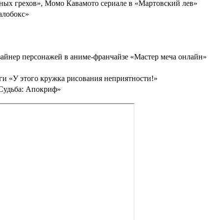
тных грехов», Момо Кавамото сериале в «Мартовский лев»
алобокс»
зайнер персонажей в аниме-франчайзе «Мастер меча онлайн»
ги «У этого кружка рисования неприятности!»
«Судьба: Апокриф»