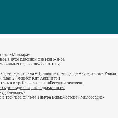
-эпика «Миддара»
эшера в духе классики фэнтези-жанра
о мобильная и условно-бесплатная
 в трейлере фильма «Пришлите помощь» режиссёра Сэма Рэйми
й план 2» мешает Кит Харингтон
т темп в трейлере экшена «Бегущий человек»
ческую стадию сарикоандреасянизма
«Чудо-человек»
а в трейлере фильма Тимура Бекмамбетова «Милосердие»