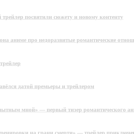
рой трейлер посвятили сюжету и новому контенту
езона аниме про недоразвитые романтические отнош
 трейлер
авёлся датой премьеры и трейлером
пытным мной» — первый тизер романтического ани
ренировки на грани смерти» — трейлер приключе