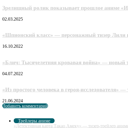
Зрелищный ролик показывает прошлое аниме «Ис
02.03.2025
«Шпионский класс» — персонажный тизер Лили и
16.10.2022
«Блич: Тысячелетняя кровавая война» — новый т
04.07.2022
«Из простого человека в героя-исследователя» —
21.06.2024
Добавить комментарий
Рекомендуем посмотреть
Закрыть
Трейлеры аниме
«Детективная карта Такао Амеку» — тизер-трейлер аниме