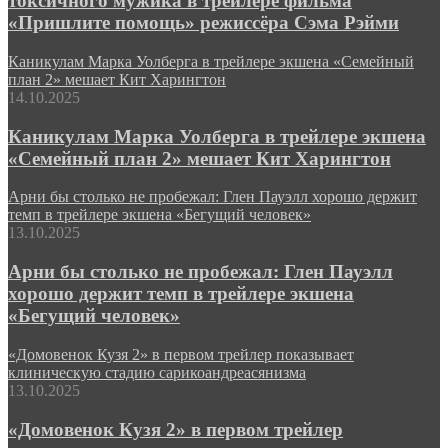
токсичного мужика в трейлере фильма
«Пришлите помощь» режиссёра Сэма Рэйми
Каникулам Марка Уолберга в трейлере экшена «Семейный
план 2» мешает Кит Харингтон
14.10.2025
Каникулам Марка Уолберга в трейлере экшена
«Семейный план 2» мешает Кит Харингтон
Арни бы столько не пробежал: Глен Пауэлл хорошо держит
темп в трейлере экшена «Бегущий человек»
13.10.2025
Арни бы столько не пробежал: Глен Пауэлл
хорошо держит темп в трейлере экшена
«Бегущий человек»
«Домовенок Кузя 2» в первом трейлер показывает
клиническую стадию сарикоандреасянизма
13.10.2025
«Домовенок Кузя 2» в первом трейлер