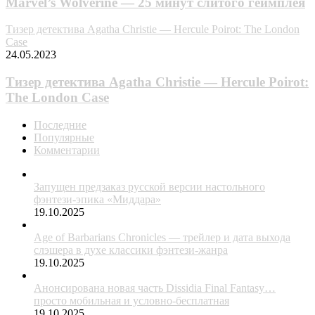
Marvel’s Wolverine — 25 минут слитого геймплея
Тизер детектива Agatha Christie — Hercule Poirot: The London
Case
24.05.2023
Тизер детектива Agatha Christie — Hercule Poirot:
The London Case
Последние
Популярные
Комментарии
Запущен предзаказ русской версии настольного
фэнтези-эпика «Миддара»
19.10.2025
Age of Barbarians Chronicles — трейлер и дата выхода
слэшера в духе классики фэнтези-жанра
19.10.2025
Анонсирована новая часть Dissidia Final Fantasy…
просто мобильная и условно-бесплатная
19.10.2025