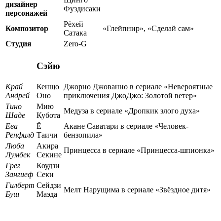
дизайнер
Фуздисаки
персонажей
Рёхей
Композитор
«Глейпнир», «Сделай сам»
Сатака
Студия
Zero-G
Сэйю
Край
Кенщо
Джорно Джованно в сериале «Невероятные
Андрей
Оно
приключения ДжоДжо: Золотой ветер»
Тино
Мию
Медуза в сериале «Дропкик злого духа»
Шаде
Кубота
Ева
Ё
Акане Саватари в сериале «Человек-
Ренфилд
Таичи
бензопила»
Люба
Акира
Принцесса в сериале «Принцесса-шпионка»
Лумбек
Секине
Грег
Коудзи
Зангиеф
Секи
Гилберт
Сейдзи
Мелт Нарущима в сериале «Звёздное дитя»
Буш
Маэда