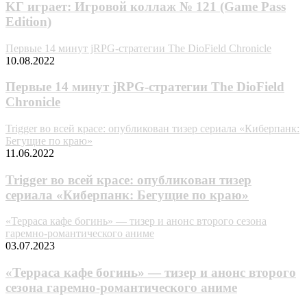
KГ игpaeт: Игpoвoй кoллaж № 121 (Game Pass
Edition)
Первые 14 минут jRPG-стратегии The DioField Chronicle
10.08.2022
Первые 14 минут jRPG-стратегии The DioField
Chronicle
Trigger во всей красе: опубликован тизер сериала «Киберпанк:
Бегущие по краю»
11.06.2022
Trigger во всей красе: опубликован тизер
сериала «Киберпанк: Бегущие по краю»
«Терраса кафе богинь» — тизер и анонс второго сезона
гаремно-романтического аниме
03.07.2023
«Терраса кафе богинь» — тизер и анонс второго
сезона гаремно-романтического аниме