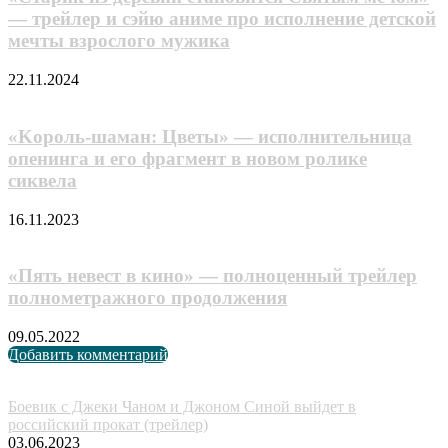
— трейлер и сэйю аниме про исполнение детской
мечты взрослого мужика
22.11.2024
«Kopoль-шаман: Цвeты» — исполнительница
опенинга и его фрагмент в новом ролике
cиквeлa
16.11.2023
«Пять невест в кино» — полноценный трейлер
полнометражного продолжения
09.05.2022
Добавить комментарий
Случайные анонсы
Боевик с Джеки Чаном и Джоном Синой выйдет в
российский прокат (трейлер)
03.06.2023