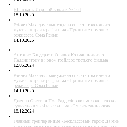
КГ играет: Игровой коллаж № 164
18.10.2025
Рэйчел Макадамс вынуждена спасать токсичного
мужика в трейлере фильма «Пришлите помощь»
режиссёра Сэма Рэйми
14.10.2025
Антонио Бандерас и Оливия Колман помогают
Паддингтону в новом трейлере третьего фильма
12.06.2024
Рэйчел Макадамс вынуждена спасать токсичного
мужика в трейлере фильма «Пришлите помощь»
режиссёра Сэма Рэйми
14.10.2025
Дженна Ортега и Пол Радд сбивают мифологическое
существо в трейлере фильма «Смерть единорога»
18.12.2024
Главный трейлер аниме «Бесклассовый герой: Да мне
всё равно не нужны эти ваши навыки» раскрыл дату