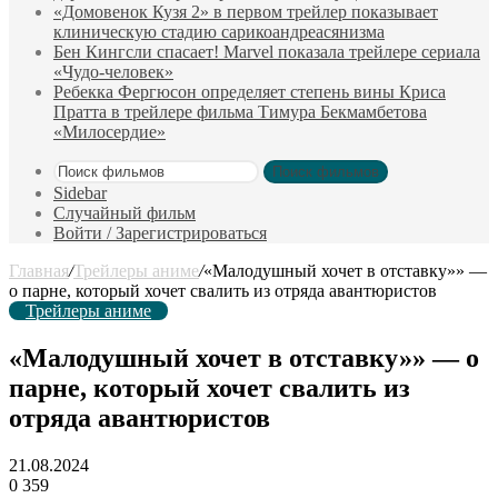
«Домовенок Кузя 2» в первом трейлер показывает
клиническую стадию сарикоандреасянизма
Бен Кингсли спасает! Marvel показала трейлере сериала
«Чудо-человек»
Ребекка Фергюсон определяет степень вины Криса
Пратта в трейлере фильма Тимура Бекмамбетова
«Милосердие»
Поиск фильмов
Sidebar
Случайный фильм
Войти / Зарегистрироваться
Главная
/
Трейлеры аниме
/
«Малодушный хочет в отставку»» —
о парне, который хочет свалить из отряда авантюристов
Трейлеры аниме
«Малодушный хочет в отставку»» — о
парне, который хочет свалить из
отряда авантюристов
21.08.2024
0
359