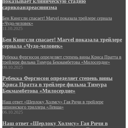
показывает клиническую стадию
сарикоандреасянизма
Бен Кингсли спасает! Marvel показала трейлере сериала
«Чудо-человек»
11.10.2025
Бен Кингсли спасает! Marvel показала трейлере
сериала «Чудо-человек»
Ребекка Фергюсон определяет степень вины Криса Пратта в
трейлере фильма Тимура Бекмамбетова «Милосердие»
09.10.2025
Ребекка Фергюсон определяет степень вины
Криса Пратта в трейлере фильма Тимура
Бекмамбетова «Милосердие»
Наш ответ «Шерлоку Холмсу» Гая Ричи в трейлере
шпионского триллера «Левша»
06.10.2025
Наш ответ «Шерлоку Холмсу» Гая Ричи в