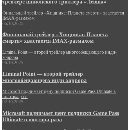
трейлере шпионского триллера «Левша»
Финальный трейлер «Хищника: Планета смерти» хвастается
IMAX-размахом
06.10.2025
Финальный трейлер «Хищника: Планета
смерти» хвастается IMAX-размахом
Liminal Point — второй трейлер многообещающего инди-
хоррора
06.10.2025
Liminal Point — второй трейлер
многообещающего инди-хоррора
Microsoft поднимает цену подписки Game Pass Ultimate в
полтора раза
02.10.2025
Microsoft поднимает цену подписки Game Pass
Ultimate в полтора раза