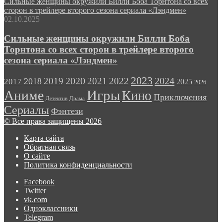
Сильные женщины окружили Билли Боба Торнтона со всех
сторон в трейлере второго сезона сериала «Лэндмен»
02.10.2025
Сильные женщины окружили Билли Боба
Торнтона со всех сторон в трейлере второго
сезона сериала «Лэндмен»
2023
2024
2019
2020
2021
2022
2018
2017
2025
2026
Игры
Аниме
Кино
Приключения
Детектив
Драма
Сериалы
Фэнтези
© Все права защищены 2026
Карта сайта
Обратная связь
О сайте
Политика конфиденциальности
Facebook
Twitter
vk.com
Одноклассники
Telegram