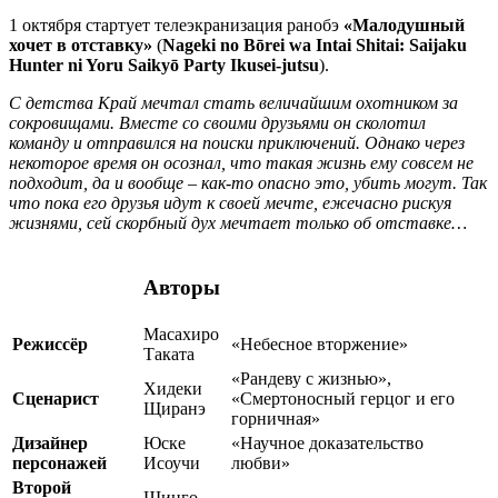
1 октября стартует телеэкранизация ранобэ
«Малодушный
хочет в отставку»
(
Nageki no Bōrei wa Intai Shitai: Saijaku
Hunter ni Yoru Saikyō Party Ikusei-jutsu
).
С детства Край мечтал стать величайшим охотником за
сокровищами. Вместе со своими друзьями он сколотил
команду и отправился на поиски приключений. Однако через
некоторое время он осознал, что такая жизнь ему совсем не
подходит, да и вообще – как-то опасно это, убить могут. Так
что пока его друзья идут к своей мечте, ежечасно рискуя
жизнями, сей скорбный дух мечтает только об отставке…
Авторы
Масахиро
Режиссёр
«Небесное вторжение»
Таката
«Рандеву с жизнью»,
Хидеки
Сценарист
«Смертоносный герцог и его
Щиранэ
горничная»
Дизайнер
Юске
«Научное доказательство
персонажей
Исоучи
любви»
Второй
Щинго