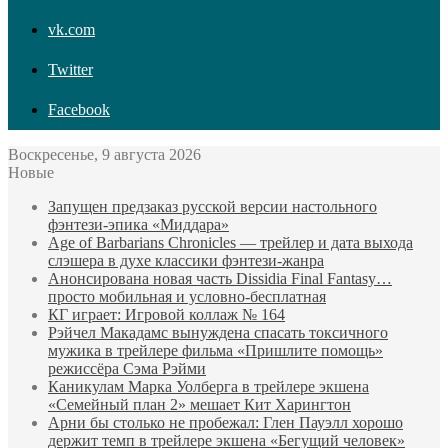
vk.com
Twitter
Facebook
Воскресенье, 9 августа 2026
Новые
Запущен предзаказ русской версии настольного
фэнтези-эпика «Миддара»
Age of Barbarians Chronicles — трейлер и дата выхода
слэшера в духе классики фэнтези-жанра
Анонсирована новая часть Dissidia Final Fantasy…
просто мобильная и условно-бесплатная
КГ играет: Игровой коллаж № 164
Рэйчел Макадамс вынуждена спасать токсичного
мужика в трейлере фильма «Пришлите помощь»
режиссёра Сэма Рэйми
Каникулам Марка Уолберга в трейлере экшена
«Семейный план 2» мешает Кит Харингтон
Арни бы столько не пробежал: Глен Пауэлл хорошо
держит темп в трейлере экшена «Бегущий человек»