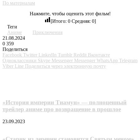
По материалам
Нажмите, чтобы оценить этот фильм!
[Итого:
0
Средняя:
0
]
Теги
Аниме
Приключения
21.08.2024
0
359
Поделиться
Facebook
Twitter
LinkedIn
Tumblr
Reddit
Вконтакте
Одноклассники
Skype
Messenger
Messenger
WhatsApp
Telegram
Viber
Line
Поделиться через электронную почту
Похожие фильмы
«История империи Тиамун» — полноценный
трейлер аниме про возвращение в прошлое
23.09.2023
«Старик из деревни становится Святым мечом»