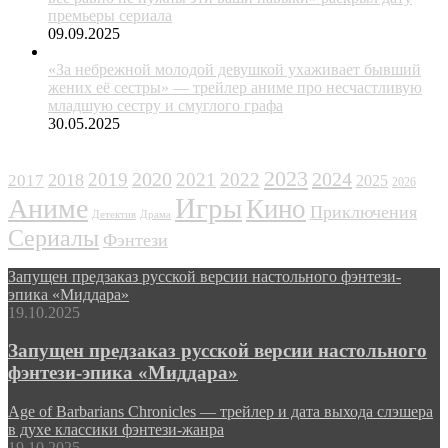
премьеры сериала
09.09.2025
«За небрежной молодой девушкой ухаживает бывший
жених её сестры» — трейлер аниме про несчастливую
младшую сестру и смуглого графа
30.05.2025
ЖАНРЫ
2023
2024
2019
2020
2021
2022
2018
2017
2025
2026
Игры
Аниме
Кино
Приключения
Детектив
Драма
Сериалы
Фэнтези
Запущен предзаказ русской версии настольного фэнтези-
эпика «Миддара»
19.10.2025
Запущен предзаказ русской версии настольного
фэнтези-эпика «Миддара»
Age of Barbarians Chronicles — трейлер и дата выхода слэшера
в духе классики фэнтези-жанра
19.10.2025