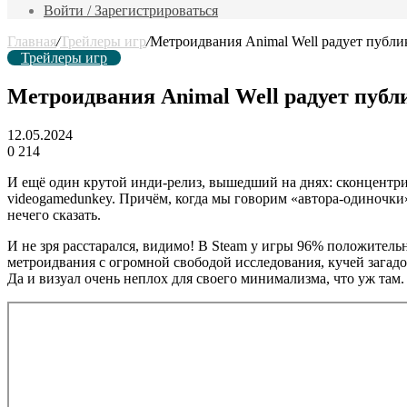
фильм
Войти / Зарегистрироваться
Главная
/
Трейлеры игр
/
Метроидвания Animal Well радует публи
Трейлеры игр
Метроидвания Animal Well радует публ
12.05.2024
0
214
И ещё один крутой инди-релиз, вышедший на днях: сконцентр
videogamedunkey. Причём, когда мы говорим «автора-одиночки», 
нечего сказать.
И не зря расстарался, видимо! В Steam у игры 96% положитель
метроидвания с огромной свободой исследования, кучей загадо
Да и визуал очень неплох для своего минимализма, что уж там.