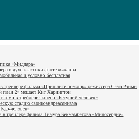
-эпика «Миддара»
эшера в духе классики фэнтези-жанра
о мобильная и условно-бесплатная
 в трейлере фильма «Пришлите помощь» режиссёра Сэма Рэйми
й план 2» мешает Кит Харингтон
т темп в трейлере экшена «Бегущий человек»
ческую стадию сарикоандреасянизма
«Чудо-человек»
а в трейлере фильма Тимура Бекмамбетова «Милосердие»