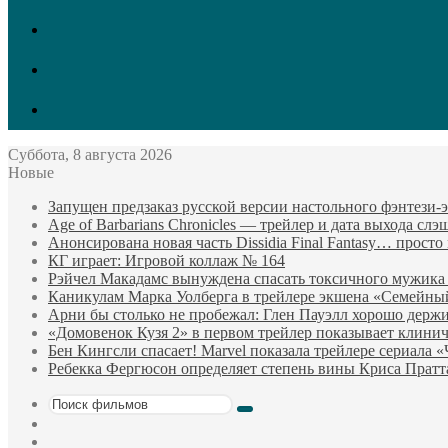
vk.com
Twitter
Facebook
Суббота, 8 августа 2026
Новые
Запущен предзаказ русской версии настольного фэнтези
Age of Barbarians Chronicles — трейлер и дата выхода сл
Анонсирована новая часть Dissidia Final Fantasy… прост
КГ играет: Игровой коллаж № 164
Рэйчел Макадамс вынуждена спасать токсичного мужика
Каникулам Марка Уолберга в трейлере экшена «Семейны
Арни бы столько не пробежал: Глен Пауэлл хорошо держи
«Домовенок Кузя 2» в первом трейлер показывает клини
Бен Кингсли спасает! Marvel показала трейлере сериала 
Ребекка Фергюсон определяет степень вины Криса Пратт
Поиск
Sidebar
фильмов
Случайный