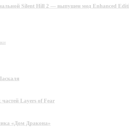
ьной Silent Hill 2 — выпущен мод Enhanced Editi
чки
Паскаля
частей Layers of Fear
пика «Дом Дракона»