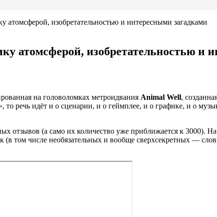
ку атомсферой, изобретательностью и интересными загадками
ику атомсферой, изобретательностью и 
ированная на головоломках метроидвания
Animal Well
, созданна
то речь идёт и о сценарии, и о геймплее, и о графике, и о музы
ных отзывов (а само их количество уже приближается к 3000). Н
к (в том числе необязательных и вообще сверхсекретных — слов