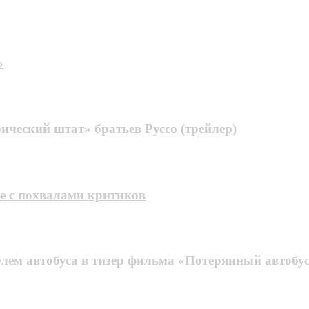
»
ческий штат» братьев Руссо (трейлер)
ре с похвалами критиков
лем автобуса в тизер фильма «Потерянный автобу