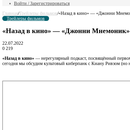
фильм
Войти / Зарегистрироваться
Главная
/
Трейлеры фильмов
/
«Назад в кино» — «Джонни Мнемон
Трейлеры фильмов
«Назад в кино» — «Джонни Мнемоник» 
22.07.2022
0
219
«Назад в кино»
— нерегулярный подкаст, посвящённый первому
сегодня мы обсудим культовый киберпанк с Киану Ривзом (но 