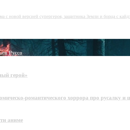
а с новой версией супергероя, защитника Земли и борца с кайд
ьев Руссо
ный герой»
ономическо-романтического хоррора про русалку и
сти аниме