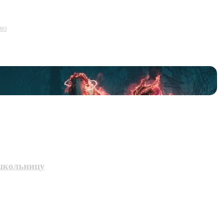
зю
 школьницу