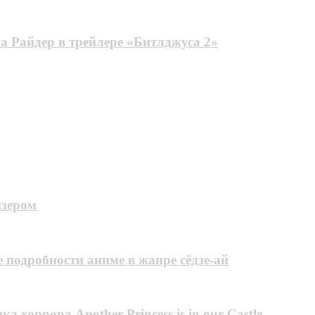
 Райдер в трейлере «Битлджусa 2»
изером
 подробности аниме в жанре сёдзе-ай
хоррора Another Princess is in our Castle