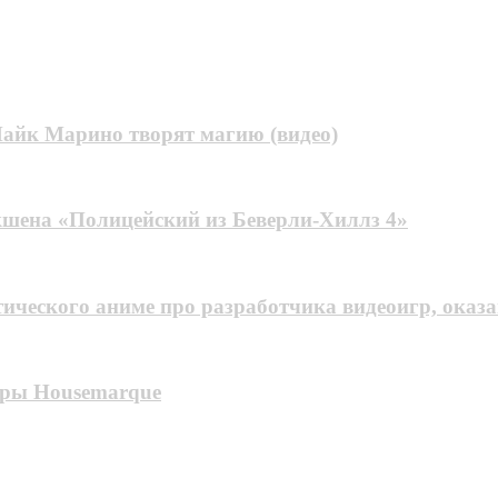
айк Марино творят магию (видео)
экшена «Полицейский из Беверли-Хиллз 4»
ического аниме про разработчика видеоигр, оказ
игры Housemarque