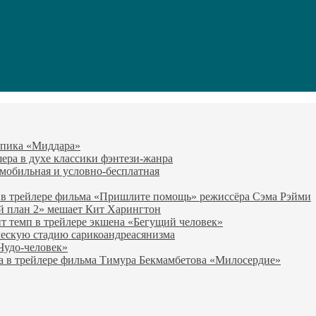
-эпика «Миддара»
эшера в духе классики фэнтези-жанра
о мобильная и условно-бесплатная
 в трейлере фильма «Пришлите помощь» режиссёра Сэма Рэйми
й план 2» мешает Кит Харингтон
т темп в трейлере экшена «Бегущий человек»
ческую стадию сарикоандреасянизма
«Чудо-человек»
а в трейлере фильма Тимура Бекмамбетова «Милосердие»