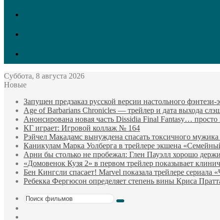
vk.com
Twitter
Facebook
Суббота, 8 августа 2026
Новые
Запущен предзаказ русской версии настольного фэнтези
Age of Barbarians Chronicles — трейлер и дата выхода сл
Анонсирована новая часть Dissidia Final Fantasy… прост
КГ играет: Игровой коллаж № 164
Рэйчел Макадамс вынуждена спасать токсичного мужика
Каникулам Марка Уолберга в трейлере экшена «Семейны
Арни бы столько не пробежал: Глен Пауэлл хорошо держи
«Домовенок Кузя 2» в первом трейлер показывает клини
Бен Кингсли спасает! Marvel показала трейлере сериала 
Ребекка Фергюсон определяет степень вины Криса Пратт
Поиск
Sidebar
фильмов
Случайный