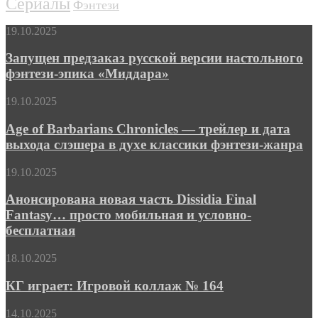
Сериалы
Фэнтези
Запущен
19.10.2025
предзаказ
русской
Запущен предзаказ русской версии настольного
версии
фэнтези-эпика «Миддара»
настольного
фэнтези-
Age
19.10.2025
эпика
of
«Миддара»
Barbarians
Age of Barbarians Chronicles — трейлер и дата
Chronicles
выхода слэшера в духе классики фэнтези-жанра
—
трейлер
Анонсирована
19.10.2025
и
новая
дата
часть
Анонсирована новая часть Dissidia Final
выхода
Dissidia
Fantasy… просто мобильная и условно-
слэшера
Final
в
бесплатная
Fantasy…
духе
просто
классики
КГ
18.10.2025
мобильная
фэнтези-
играет:
и
жанра
Игровой
КГ играет: Игровой коллаж № 164
условно-
коллаж
бесплатная
№
Рэйчел
14.10.2025