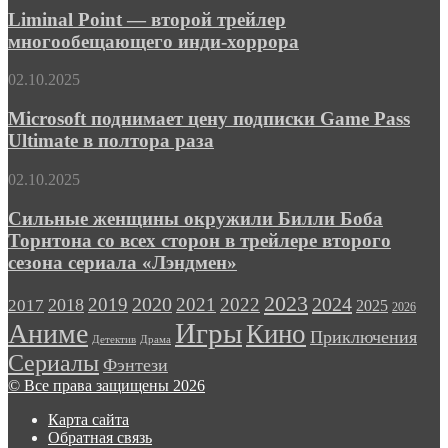
размахом
—
Liminal Point — второй трейлер
второй
многообещающего инди-хоррора
трейлер
многообещающего
Microsoft
02.10.2025
инди-
поднимает
хоррора
цену
Microsoft поднимает цену подписки Game Pass
подписки
Ultimate в полтора раза
Game
Pass
Сильные
02.10.2025
Ultimate
женщины
в
окружили
Сильные женщины окружили Билли Боба
полтора
Билли
Торнтона со всех сторон в трейлере второго
раза
Боба
сезона сериала «Лэндмен»
Торнтона
со
2023
2024
2019
2020
2021
2022
2018
всех
2017
2025
2026
сторон
Игры
Аниме
Кино
Приключения
в
Детектив
Драма
трейлере
Сериалы
Фэнтези
второго
© Все права защищены 2026
сезона
сериала
Карта сайта
«Лэндмен»
Обратная связь