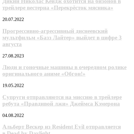
Кейдж
Дикий Николас Кейдж охотится на бизонов в
охотится
трейлере вестерна «Перекрёсток мясника»
на
бизонов
Прогрессивно-
20.07.2022
в
агрессивный
трейлере
диснеевский
Прогрессивно-агрессивный диснеевский
вестерна
мультфильм
мультфильм «Базз Лайтер» выйдет в цифре 3
«Перекрёсток
«Базз
мясника»
августа
Лайтер»
выйдет
Люди
27.08.2023
в
и
цифре
гоночные
Люди и гоночные машины в очередном ролике
3
машины
августа
оригинального аниме «Обгон!»
в
очередном
Супруги
19.05.2022
ролике
отправляются
оригинального
на
Супруги отправляются на миссию в трейлере
аниме
миссию
ребута «Правдивой лжи» Джеймса Кэмерона
«Обгон!»
в
трейлере
Альберт
04.08.2022
ребута
Вескер
«Правдивой
из Resident
Альберт Вескер из Resident Evil отправляется
лжи»
Evil
в Dead by Daylight
Джеймса