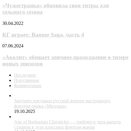
по
свои
«Чужестранка» обновила свои титры для
«Истребителю
титры
седьмого сезона
демонов»
для
седьмого
КГ
30.04.2022
сезона
играет:
Banner
КГ играет: Banner Saga, часть 4
Saga,
часть
«Аколит»
07.06.2024
4
обещает
эпичное
«Аколит» обещает эпичное продолжение в тизере
продолжение
новых эпизодов
в
тизере
Последние
новых
Популярные
эпизодов
Комментарии
Запущен предзаказ русской версии настольного
фэнтези-эпика «Миддара»
19.10.2025
Age of Barbarians Chronicles — трейлер и дата выхода
слэшера в духе классики фэнтези-жанра