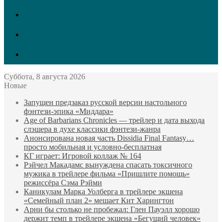
vk.com
Twitter
Facebook
Суббота, 8 августа 2026
Новые
Запущен предзаказ русской версии настольного
фэнтези-эпика «Миддара»
Age of Barbarians Chronicles — трейлер и дата выхода
слэшера в духе классики фэнтези-жанра
Анонсирована новая часть Dissidia Final Fantasy…
просто мобильная и условно-бесплатная
КГ играет: Игровой коллаж № 164
Рэйчел Макадамс вынуждена спасать токсичного
мужика в трейлере фильма «Пришлите помощь»
режиссёра Сэма Рэйми
Каникулам Марка Уолберга в трейлере экшена
«Семейный план 2» мешает Кит Харингтон
Арни бы столько не пробежал: Глен Пауэлл хорошо
держит темп в трейлере экшена «Бегущий человек»