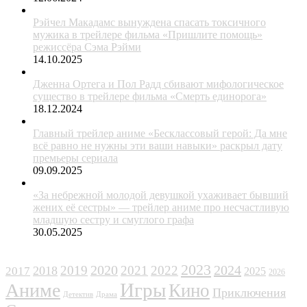
Рэйчел Макадамс вынуждена спасать токсичного
мужика в трейлере фильма «Пришлите помощь»
режиссёра Сэма Рэйми
14.10.2025
Дженна Ортега и Пол Радд сбивают мифологическое
существо в трейлере фильма «Смерть единорога»
18.12.2024
Главный трейлер аниме «Бесклассовый герой: Да мне
всё равно не нужны эти ваши навыки» раскрыл дату
премьеры сериала
09.09.2025
«За небрежной молодой девушкой ухаживает бывший
жених её сестры» — трейлер аниме про несчастливую
младшую сестру и смуглого графа
30.05.2025
ЖАНРЫ
2023
2024
2019
2020
2021
2022
2018
2017
2025
2026
Игры
Аниме
Кино
Приключения
Детектив
Драма