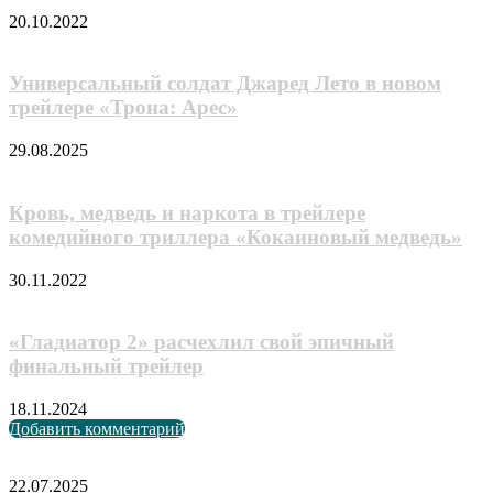
20.10.2022
Универсальный солдат Джаред Лето в новом
трейлере «Трона: Арес»
29.08.2025
Кровь, медведь и наркота в трейлере
комедийного триллера «Кокаиновый медведь»
30.11.2022
«Гладиатор 2» расчехлил свой эпичный
финальный трейлер
18.11.2024
Добавить комментарий
Случайные анонсы
«Аватар:
22.07.2025