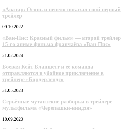
Огонь
и
«Аватар: Огонь и пепел» показал свой первый
пепел»
трейлер
показал
свой
«Ван-
09.10.2022
первый
Пис:
трейлер
Красный
«Ван-Пис: Красный фильм» — второй трейлер
фильм»
15-го аниме-фильма франчайза «Ван-Пис»
—
второй
Боевая
21.02.2024
трейлер
Кейт
15-
Бланшетт
Боевая Кейт Бланшетт и её команда
го
и
отправляются в убойное приключение в
аниме-
её
фильма
трейлере «Бордерлендс»
команда
франчайза
отправляются
«Ван-
Серьёзные
31.05.2023
в
Пис»
мутантские
убойное
разборки
Серьёзные мутантские разборки в трейлере
приключение
в
в
мультфильма «Черепашки-ниндзя»
трейлере
трейлере
мультфильма
«Бордерлендс»
Дикий
18.09.2023
«Черепашки-
Николас
ниндзя»