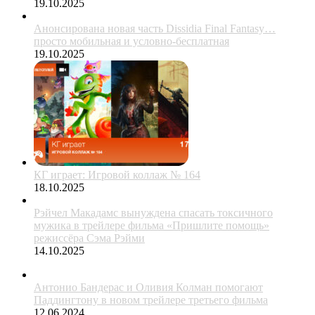
19.10.2025
Анонсирована новая часть Dissidia Final Fantasy…
просто мобильная и условно-бесплатная
19.10.2025
КГ играет: Игровой коллаж № 164
18.10.2025
Рэйчел Макадамс вынуждена спасать токсичного
мужика в трейлере фильма «Пришлите помощь»
режиссёра Сэма Рэйми
14.10.2025
Антонио Бандерас и Оливия Колман помогают
Паддингтону в новом трейлере третьего фильма
12.06.2024