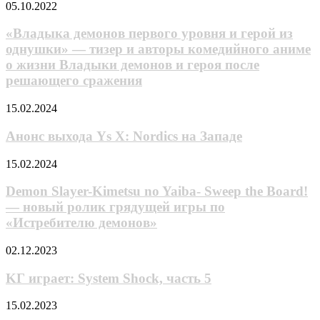
игре
«Владыка
05.10.2022
«Областей
демонов
тьмы»
первого
«Владыка демонов первого уровня и герой из
Нила
уровня
Бёргера
однушки» — тизер и авторы комедийного аниме
и
о жизни Владыки демонов и героя после
герой
решающего сражения
из
однушки»
Анонс
—
15.02.2024
выхода
тизер
Ys
и
Анонс выхода Ys X: Nordics на Западе
X:
авторы
Nordics
комедийного
Demon
15.02.2024
на
аниме
Slayer-
Западе
о
Kimetsu
Demon Slayer-Kimetsu no Yaiba- Sweep the Board!
жизни
no
— новый ролик грядущей игры по
Владыки
Yaiba-
«Истребителю демонов»
демонов
Sweep
и
the
героя
KГ
02.12.2023
Board!
после
игpaeт:
—
решающего
System
KГ игpaeт: System Shock, чacть 5
новый
сражения
Shock,
ролик
чacть
грядущей
«Чужестранка»
15.02.2023
5
игры
обновила