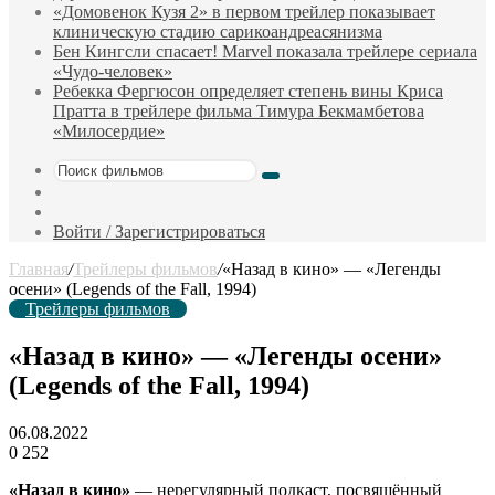
«Домовенок Кузя 2» в первом трейлер показывает
клиническую стадию сарикоандреасянизма
Бен Кингсли спасает! Marvel показала трейлере сериала
«Чудо-человек»
Ребекка Фергюсон определяет степень вины Криса
Пратта в трейлере фильма Тимура Бекмамбетова
«Милосердие»
Поиск
Sidebar
фильмов
Случайный
фильм
Войти / Зарегистрироваться
Главная
/
Трейлеры фильмов
/
«Назад в кино» — «Легенды
осени» (Legends of the Fall, 1994)
Трейлеры фильмов
«Назад в кино» — «Легенды осени»
(Legends of the Fall, 1994)
06.08.2022
0
252
«Назад в кино»
— нерегулярный подкаст, посвящённый