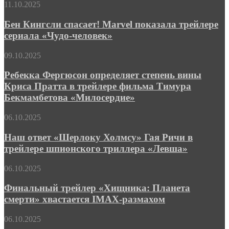
Бен
11.10.2025
клиническую
человек»
Кингсли
стадию
спасает!
Бен Кингсли спасает! Marvel показала трейлере
сарикоандреасянизма
Marvel
сериала «Чудо-человек»
показала
трейлере
Ребекка
09.10.2025
сериала
Фергюсон
«Чудо-
определяет
Ребекка Фергюсон определяет степень вины
человек»
степень
Криса Пратта в трейлере фильма Тимура
вины
Бекмамбетова «Милосердие»
Криса
Пратта
Наш
06.10.2025
в
ответ
трейлере
«Шерлоку
Наш ответ «Шерлоку Холмсу» Гая Ричи в
фильма
Холмсу»
Тимура
трейлере шпионского триллера «Левша»
Гая
Бекмамбетова
Ричи
«Милосердие»
Финальный
06.10.2025
в
трейлер
трейлере
«Хищника:
Финальный трейлер «Хищника: Планета
шпионского
Планета
смерти» хвастается IMAX-размахом
триллера
смерти»
«Левша»
хвастается
Liminal
06.10.2025
IMAX-
Point