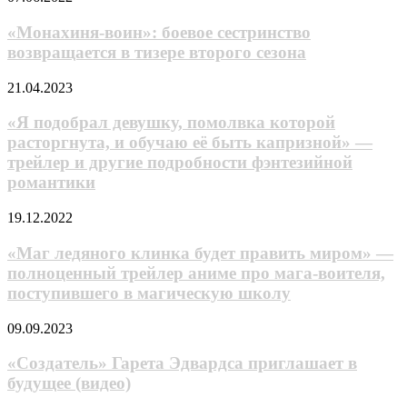
авторы
воин»:
и
боевое
«Монахиня-воин»: боевое сестринство
дата
сестринство
выхода
возвращается в тизере второго сезона
возвращается
сериала
в
про
«Я
21.04.2023
тизере
двух
подобрал
второго
милых
девушку,
«Я подобрал девушку, помолвка которой
сезона
девочек
помолвка
расторгнута, и обучаю её быть капризной» —
с
которой
трейлер и другие подробности фэнтезийной
подвохом
расторгнута,
романтики
и
обучаю
«Маг
её
19.12.2022
ледяного
быть
клинка
капризной»
«Маг ледяного клинка будет править миром» —
будет
—
полноценный трейлер аниме про мага-воителя,
править
трейлер
поступившего в магическую школу
миром»
и
—
другие
«Создатель»
09.09.2023
полноценный
подробности
Гарета
трейлер
фэнтезийной
Эдвардса
«Создатель» Гарета Эдвардса приглашает в
аниме
романтики
приглашает
про
будущее (видео)
в
мага-