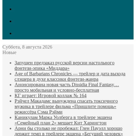
vk.com
Twitter
Facebook
Суббота, 8 августа 2026
Новые
Запущен предзаказ русской версии настольного
фэнтези-эпика «Миддара»
Age of Barbarians Chronicles — трейлер и дата выхода
слэшера в духе классики фэнтези-жанра
Анонсирована новая часть Dissidia Final Fantasy…
просто мобильная и условно-бесплатная
КГ играет: Игровой коллаж № 164
Рэйчел Макадамс вынуждена спасать токсичного
мужика в трейлере фильма «Пришлите помощь»
режиссёра Сэма Рэйми
Каникулам Марка Уолберга в трейлере экшена
«Семейный план 2» мешает Кит Харингтон
Арни бы столько не пробежал: Глен Пауэлл хорошо
держит темп в трейлере экшена «Бегущий человек»