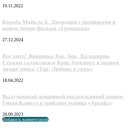
10.11.2022
Борьба Майкла Б. Джордана с вампирами в
новом тизере фильма «Грешники»
27.12.2024
Все здесь! Женщина-Тор, Зевс, Валькирия,
Стражи галактики и Крис Хемсворт в первом
тизере эпика «Тор: Любовь и гром»
18.04.2022
Выдуманный женщиной-писательницей шпион
Генри Кавилл в трейлере экшена «Аргайл»
28.09.2023
Добавить комментарий
Случайные анонсы