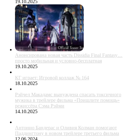
19.10.2025
Анонсирована новая часть Dissidia Final Fantasy…
просто мобильная и условно-бесплатная
19.10.2025
КГ играет: Игровой коллаж № 164
18.10.2025
Рэйчел Макадамс вынуждена спасать токсичного
мужика в трейлере фильма «Пришлите помощь»
режиссёра Сэма Рэйми
14.10.2025
Антонио Бандерас и Оливия Колман помогают
Паддингтону в новом трейлере третьего фильма
12.06.2024