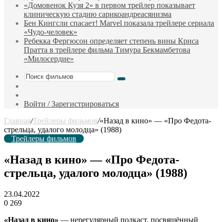
«Домовенок Кузя 2» в первом трейлер показывает
клиническую стадию сарикоандреасянизма
Бен Кингсли спасает! Marvel показала трейлере сериала
«Чудо-человек»
Ребекка Фергюсон определяет степень вины Криса
Пратта в трейлере фильма Тимура Бекмамбетова
«Милосердие»
Поиск
Sidebar
фильмов
Случайный
фильм
Войти / Зарегистрироваться
Главная
/
Трейлеры фильмов
/
«Назад в кино» — «Про Федота-
стрельца, удалого молодца» (1988)
Трейлеры фильмов
«Назад в кино» — «Про Федота-
стрельца, удалого молодца» (1988)
23.04.2022
0
269
«Назад в кино»
— нерегулярный подкаст, посвящённый