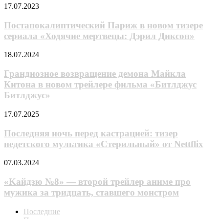
будущее
воителя,
Постапокалиптический
17.07.2023
(видео)
поступившего
Париж
в
в
Постапокалиптический Париж в новом тизере
магическую
новом
сериала «Ходячие мертвецы: Дэрил Диксон»
школу
тизере
сериала
Грандиозное
18.07.2024
«Ходячие
возвращение
мертвецы:
демона
Грандиозное возвращение демона Майкла
Дэрил
Майкла
Китона в новом трейлере фильма «Битлджус
Диксон»
Китона
Битлджус»
в
новом
Последняя
17.07.2025
трейлере
ночь
фильма
перед
Последняя ночь перед кастрацией: тизер
«Битлджус
кастрацией:
Битлджус»
недетского мультика «Стерильный» от Nettflix
тизер
недетского
«Kaйдзю
07.03.2024
мультика
№8»
«Стерильный»
—
«Kaйдзю №8» — второй трейлер аниме про
от
второй
мужика за тридцать, ставшего монстром
Nettflix
трейлер
аниме
Последние
про