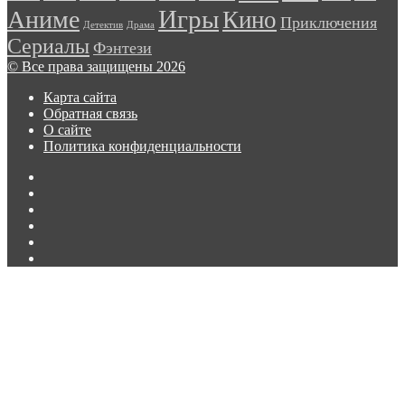
сторон
Игры
Аниме
Кино
Приключения
в
Детектив
Драма
трейлере
Сериалы
Фэнтези
второго
© Все права защищены 2026
сезона
сериала
Карта сайта
«Лэндмен»
Обратная связь
О сайте
Политика конфиденциальности
Facebook
Twitter
vk.com
Одноклассники
Telegram
RSS
Кнопка
«Наверх»