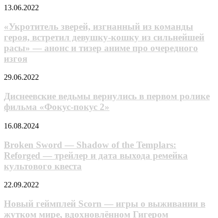
«Укротитель
13.06.2022
зверей,
изгнанный
«Укротитель зверей, изгнанный из команды
из
героя, встретил девушку-кошку из сильнейшей
команды
расы» — анонс и тизер аниме про очередного
героя,
изгоя
встретил
девушку-
Диснеевские
кошку
29.06.2022
ведьмы
из
вернулись
сильнейшей
Диснеевские ведьмы вернулись в первом ролике
в
расы»
фильма «Фокус-покус 2»
первом
—
ролике
анонс
Broken
16.08.2024
фильма
и
Sword
«Фокус-
тизер
—
Broken Sword — Shadow of the Templars:
покус
аниме
Shadow
Reforged — трейлер и дата выхода ремейка
2»
про
of
очередного
культового квеста
the
изгоя
Templars:
Новый
22.09.2022
Reforged
геймплей
—
Scorn
Новый геймплей Scorn — игры о выживании в
трейлер
—
и
жутком мире, вдохновлённом Гигером