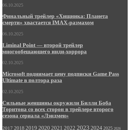
Ричи
«Милосердие»
Финальный
06.10.2025
в
трейлер
трейлере
«Хищника:
Финальный трейлер «Хищника: Планета
шпионского
Планета
смерти» хвастается IMAX-размахом
триллера
смерти»
«Левша»
хвастается
Liminal
06.10.2025
IMAX-
Point
размахом
—
Liminal Point — второй трейлер
второй
многообещающего инди-хоррора
трейлер
многообещающего
Microsoft
02.10.2025
инди-
поднимает
хоррора
цену
Microsoft поднимает цену подписки Game Pass
подписки
Ultimate в полтора раза
Game
Pass
Сильные
02.10.2025
Ultimate
женщины
в
окружили
Сильные женщины окружили Билли Боба
полтора
Билли
Торнтона со всех сторон в трейлере второго
раза
Боба
сезона сериала «Лэндмен»
Торнтона
со
2023
2024
2019
2020
2021
2022
2018
всех
2017
2025
2026