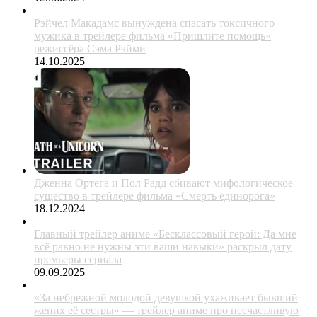
Рэйчел Макадамс вынуждена спасать токсичного
мужика в трейлере фильма «Пришлите помощь»
режиссёра Сэма Рэйми
14.10.2025
Дженна Ортега и Пол Радд сбивают мифологическое
существо в трейлере фильма «Смерть единорога»
18.12.2024
Главный трейлер аниме «Бесклассовый герой: Да мне
всё равно не нужны эти ваши навыки» раскрыл дату
премьеры сериала
09.09.2025
«За небрежной молодой девушкой ухаживает бывший
жених её сестры» — трейлер аниме про несчастливую