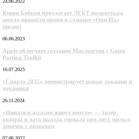
Кевин
24.06.2022
x Impact —
Бейкон
грядущей
предлагает
Кевин Бейкон предлагает ЛГБТ-подросткам
игры
ЛГБТ-
по «Oxoтнику
весело провести время в слэшере «Они/Их»
подросткам
x Oxoтнику»
(видео)
весело
провести
Apple
06.06.2023
время
облегчает
в
создание
Apple облегчает создание Mac-портов с Game
слэшере
Mac-
«Они/
Porting Toolkit
портов
Их»
с
(видео)
«Спарта
16.07.2025
Game
2035»
Porting
демонстрирует
«Спарта 2035» демонстрирует новые локации и
Toolkit
новые
механики
локации
и
«Ниндзя
26.11.2024
механики
и
ассасин
«Ниндзя и ассасин живут вместе» — тизер,
живут
авторы и дата выхода сериала про двух милых
вместе»
девочек с подвохом
—
тизер,
«Монахиня-
07.06.2022