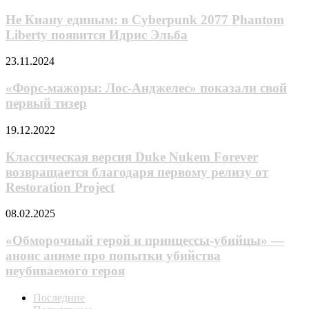
единым:
тизер
в Cyberpunk
Не Киану единым: в Cyberpunk 2077 Phantom
и
2077
сэйю
Liberty появится Идрис Эльба
Phantom
для
Liberty
очередного
«Форс-
23.11.2024
появится
аниме
мажоры:
Идрис
франчайза
Лос-
«Форс-мажоры: Лос-Анджелес» показали свой
Эльба
«Гандам»
Анджелес»
первый тизер
показали
свой
Классическая
19.12.2022
первый
версия
тизер
Duke
Классическая версия Duke Nukem Forever
Nukem
возвращается благодаря первому релизу от
Forever
Restoration Project
возвращается
благодаря
«Обморочный
08.02.2025
первому
герой
релизу
и
«Обморочный герой и принцессы-убийцы» —
от
принцессы-
Restoration
анонс аниме про попытки убийства
убийцы»
Project
неубиваемого героя
—
анонс
Последние
аниме