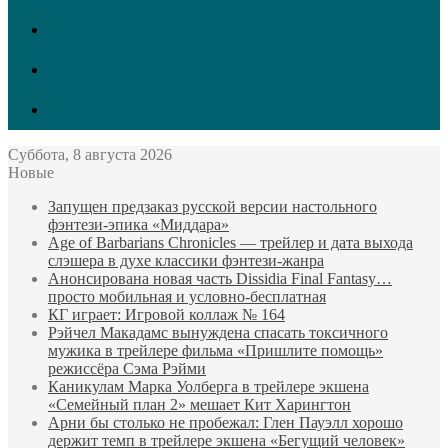
vk.com
Twitter
Facebook
Суббота, 8 августа 2026
Новые
Запущен предзаказ русской версии настольного
фэнтези-эпика «Миддара»
Age of Barbarians Chronicles — трейлер и дата выхода
слэшера в духе классики фэнтези-жанра
Анонсирована новая часть Dissidia Final Fantasy…
просто мобильная и условно-бесплатная
КГ играет: Игровой коллаж № 164
Рэйчел Макадамс вынуждена спасать токсичного
мужика в трейлере фильма «Пришлите помощь»
режиссёра Сэма Рэйми
Каникулам Марка Уолберга в трейлере экшена
«Семейный план 2» мешает Кит Харингтон
Арни бы столько не пробежал: Глен Пауэлл хорошо
держит темп в трейлере экшена «Бегущий человек»