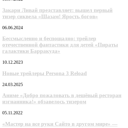
160
Ливай
представляет:
Закари Ливай представляет: вышел первый
вышел
тизер сиквела «Шазам! Ярость богов»
первый
тизер
Бессмысленно
06.06.2024
сиквела
и
«Шазам!
беспощадно:
Бессмысленно и беспощадно: трейлер
Ярость
трейлер
отечественной фантастики для детей «Пираты
богов»
отечественной
галактики Барракуда»
фантастики
для
Новые
10.12.2023
детей
трейлеры
«Пираты
Persona 3
Новые трейлеры Persona 3 Reload
галактики
Reload
Барракуда»
Аниме
24.03.2025
«Добро
пожаловать
Аниме «Добро пожаловать в дешёвый ресторан
в
изгнанника!» обзавелось тизером
дешёвый
ресторан
«Мастер
05.11.2022
изгнанника!»
на
обзавелось
все
«Мастер на все руки Сайто в другом мире» —
тизером
руки