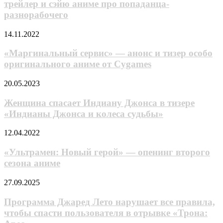
трейлер и сэйю аниме про попаданца-
Сайто
разнорабочего
в
другом
«Маргинальный
14.11.2022
мире»
сервис»
—
—
«Маргинальный сервис» — анонс и тизер особо
трейлер
анонс
и
оригинального аниме от Cygames
и
сэйю
тизер
аниме
Женщина
20.05.2023
особо
про
спасает
оригинального
попаданца-
Индиану
Женщина спасает Индиану Джонса в тизере
аниме
разнорабочего
Джонса
«Индианы Джонса и колеса судьбы»
от
в
Cygames
тизере
«Ультрамен:
12.04.2022
«Индианы
Новый
Джонса
герой»
«Ультрамен: Новый герой» — опенинг второго
и
—
сезона аниме
колеса
опенинг
судьбы»
второго
Программа
27.09.2025
сезона
Джаред
аниме
Лето
Программа Джаред Лето нарушает все правила,
нарушает
чтобы спасти пользователя в отрывке «Трона:
все