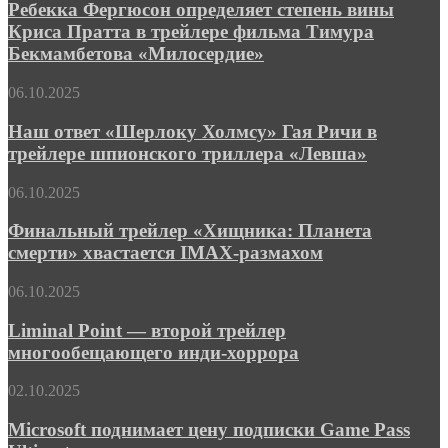
определяет
Ребекка Фергюсон определяет степень вины
человек»
степень
Криса Пратта в трейлере фильма Тимура
вины
Бекмамбетова «Милосердие»
Криса
Пратта
Наш
06.10.2025
в
ответ
трейлере
«Шерлоку
Наш ответ «Шерлоку Холмсу» Гая Ричи в
фильма
Холмсу»
Тимура
трейлере шпионского триллера «Левша»
Гая
Бекмамбетова
Ричи
«Милосердие»
Финальный
06.10.2025
в
трейлер
трейлере
«Хищника:
Финальный трейлер «Хищника: Планета
шпионского
Планета
смерти» хвастается IMAX-размахом
триллера
смерти»
«Левша»
хвастается
Liminal
06.10.2025
IMAX-
Point
размахом
—
Liminal Point — второй трейлер
второй
многообещающего инди-хоррора
трейлер
многообещающего
Microsoft
02.10.2025
инди-
поднимает
хоррора
цену
Microsoft поднимает цену подписки Game Pass
подписки