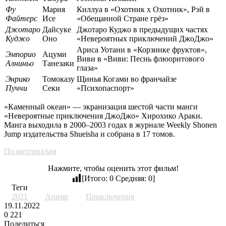
Фу
Мария
Киллуа в «Охотник х Охотник», Рэй в
Файтерс
Исе
«Обещанной Стране грёз»
Джотаро
Дайсуке
Джотаро Куджо в предыдущих частях
Куджо
Оно
«Невероятных приключений ДжоДжо»
Ариса Уотани в «Корзинке фруктов»,
Эмпорио
Ацуми
Виви в «Виви: Песнь флюоритового
Алниньо
Танезаки
глаза»
Энрико
Томоказу
Щинья Когами во франчайзе
Пуччи
Секи
«Психопаспорт»
«Каменный океан» — экранизация шестой части манги
«Невероятные приключения ДжоДжо» Хирохико Араки.
Манга выходила в 2000–2003 годах в журнале Weekly Shonen
Jump издательства Shueisha и собрана в 17 томов.
По материалам
Нажмите, чтобы оценить этот фильм!
[Итого:
0
Средняя:
0
]
Теги
2021
Аниме
Приключения
19.11.2022
0
221
Поделиться