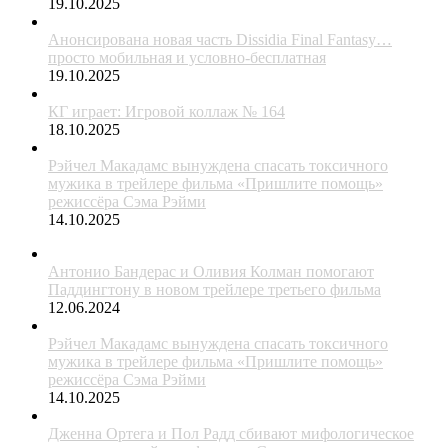
19.10.2025
Анонсирована новая часть Dissidia Final Fantasy…
просто мобильная и условно-бесплатная
19.10.2025
КГ играет: Игровой коллаж № 164
18.10.2025
Рэйчел Макадамс вынуждена спасать токсичного
мужика в трейлере фильма «Пришлите помощь»
режиссёра Сэма Рэйми
14.10.2025
Антонио Бандерас и Оливия Колман помогают
Паддингтону в новом трейлере третьего фильма
12.06.2024
Рэйчел Макадамс вынуждена спасать токсичного
мужика в трейлере фильма «Пришлите помощь»
режиссёра Сэма Рэйми
14.10.2025
Дженна Ортега и Пол Радд сбивают мифологическое