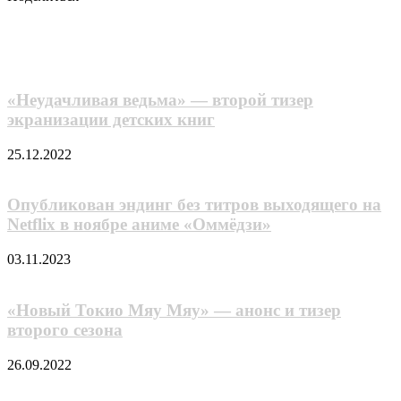
Facebook
Twitter
LinkedIn
Tumblr
Reddit
Вконтакте
Одноклассники
Skype
Messenger
Messenger
WhatsApp
Telegram
Viber
Line
Поделиться
через
Похожие фильмы
электронную
почту
«Неудачливая ведьма» — второй тизер
экранизации детских книг
25.12.2022
Опубликован эндинг без титров выходящего на
Netflix в ноябре аниме «Oммёдзи»
03.11.2023
«Новый Токио Мяу Мяу» — анонс и тизер
второго сезона
26.09.2022