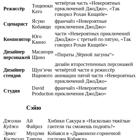
четвёртая часть «Невероятных
Тощиюки
Режиссёр
приключений ДжоДжо», «Так
Като
говорил Рохан Кищибе»
Ясуко
франчайз «Невероятные
Сценарист
Кобаящи
приключения ДжоДжо»
части «Невероятных приключений
Юго
Композитор
ДжоДжо» с третьей по пятую, «Так
Канно
говорил Рохан Кищибе»
Дизайнер
Масанори
«Пираты „Чёрной лагуны“»
персонажей
Щино
дизайн второстепенных персонажей
Дизайнер
Щун’ичи
четвёртой части и режиссёр
стендов
Ищимото
анимации пятой части «Невероятных
приключений ДжоДжо»
David
франчайз «Невероятные
Студия
Production
приключения ДжоДжо»
Сэйю
Джолин
Ай
Хибики Сакура в «Насколько тяжёлые
Куджо
Файроз
гантели ты сможешь поднять?»
Эрмес
Муцуми
Кобаяси в «Драконихе-горничной
Костелло
Тамура
госпожи Кобаяси»