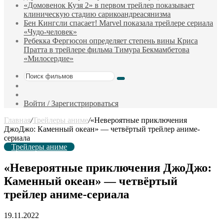
«Домовенок Кузя 2» в первом трейлер показывает
клиническую стадию сарикоандреасянизма
Бен Кингсли спасает! Marvel показала трейлере сериала
«Чудо-человек»
Ребекка Фергюсон определяет степень вины Криса
Пратта в трейлере фильма Тимура Бекмамбетова
«Милосердие»
Поиск
Sidebar
фильмов
Случайный
фильм
Войти / Зарегистрироваться
Главная
/
Трейлеры аниме
/
«Невероятные приключения
ДжоДжо: Каменный океан» — четвёртый трейлер аниме-
сериала
Трейлеры аниме
«Невероятные приключения ДжоДжо:
Каменный океан» — четвёртый
трейлер аниме-сериала
19.11.2022