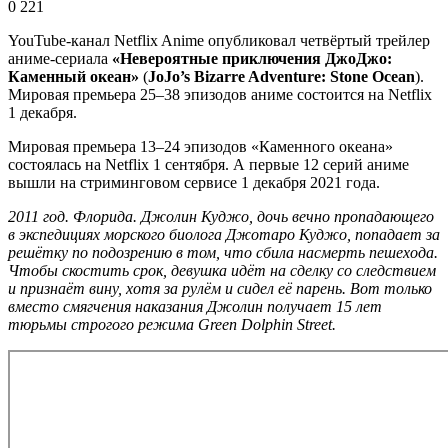
0
221
YouTube-канал Netflix Anime опубликовал четвёртый трейлер
аниме-сериала
«Невероятные приключения ДжоДжо:
Каменный океан»
(
JoJo’s Bizarre Adventure: Stone Ocean
).
Мировая премьера 25–38 эпизодов аниме состоится на Netflix
1 декабря.
Мировая премьера 13–24 эпизодов «Каменного океана»
состоялась на Netflix 1 сентября. А первые 12 серий аниме
вышли на стриминговом сервисе 1 декабря 2021 года.
2011 год. Флорида. Джолин Куджо, дочь вечно пропадающего
в экспедициях морского биолога Джотаро Куджо, попадает за
решётку по подозрению в том, что сбила насмерть пешехода.
Чтобы скостить срок, девушка идёт на сделку со следствием
и признаёт вину, хотя за рулём и сидел её парень. Вот только
вместо смягчения наказания Джолин получает 15 лет
тюрьмы строгого режима Green Dolphin Street.