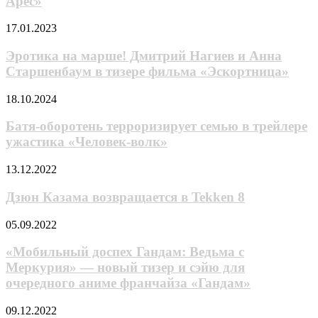
Арес»
правила,
чтобы
Эротика
17.01.2023
спасти
на
пользователя
марше!
Эротика на марше! Дмитрий Нагиев и Анна
в
Дмитрий
отрывке
Старшенбаум в тизере фильма «Эскортница»
Нагиев
«Трона:
и
Арес»
Батя-
18.10.2024
Анна
оборотень
Старшенбаум
терроризирует
Батя-оборотень терроризирует семью в трейлере
в
семью
ужастика «Человек-волк»
тизере
в
фильма
трейлере
«Эскортница»
Дзюн
13.12.2022
ужастика
Казама
«Человек-
возвращается
Дзюн Казама возвращается в Tekken 8
волк»
в
Tekken
«Мобильный
05.09.2022
8
доспех
Гандам:
«Мобильный доспех Гандам: Ведьма с
Ведьма
Меркурия» — новый тизер и сэйю для
с
очередного аниме франчайза «Гандам»
Меркурия»
—
Не Киану
09.12.2022
новый