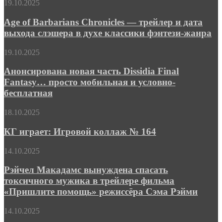
Age
19.10.2025
эпика
of
«Миддара»
Barbarians
Age of Barbarians Chronicles — трейлер и дата
Chronicles
выхода слэшера в духе классики фэнтези-жанра
—
трейлер
Анонсирована
19.10.2025
и
новая
дата
часть
Анонсирована новая часть Dissidia Final
выхода
Dissidia
Fantasy… просто мобильная и условно-
слэшера
Final
в
бесплатная
Fantasy…
духе
просто
классики
КГ
18.10.2025
мобильная
фэнтези-
играет:
и
жанра
Игровой
КГ играет: Игровой коллаж № 164
условно-
коллаж
бесплатная
№
Рэйчел
14.10.2025
164
Макадамс
вынуждена
Рэйчел Макадамс вынуждена спасать
спасать
токсичного мужика в трейлере фильма
токсичного
«Пришлите помощь» режиссёра Сэма Рэйми
мужика
в
Каникулам
14.10.2025
трейлере
Марка
фильма