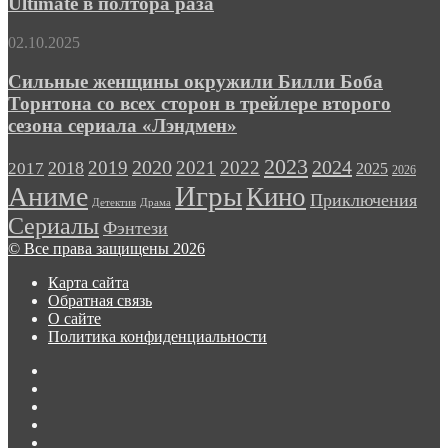
Ultimate в полтора раза
Game
Pass
Сильные
02.10.2025
Ultimate
женщины
в
окружили
Сильные женщины окружили Билли Боба
полтора
Билли
Торнтона со всех сторон в трейлере второго
раза
Боба
сезона сериала «Лэндмен»
Торнтона
со
2023
2024
2019
2020
2021
2022
2018
всех
2017
2025
2026
сторон
Игры
Аниме
Кино
Приключения
в
Детектив
Драма
трейлере
Сериалы
Фэнтези
второго
© Все права защищены 2026
сезона
сериала
Карта сайта
«Лэндмен»
Обратная связь
О сайте
Политика конфиденциальности
Facebook
Twitter
vk.com
Одноклассники
Telegram