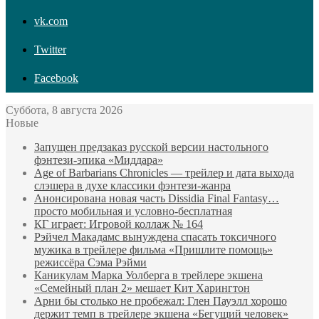
vk.com
Twitter
Facebook
Суббота, 8 августа 2026
Новые
Запущен предзаказ русской версии настольного
фэнтези-эпика «Миддара»
Age of Barbarians Chronicles — трейлер и дата выхода
слэшера в духе классики фэнтези-жанра
Анонсирована новая часть Dissidia Final Fantasy…
просто мобильная и условно-бесплатная
КГ играет: Игровой коллаж № 164
Рэйчел Макадамс вынуждена спасать токсичного
мужика в трейлере фильма «Пришлите помощь»
режиссёра Сэма Рэйми
Каникулам Марка Уолберга в трейлере экшена
«Семейный план 2» мешает Кит Харингтон
Арни бы столько не пробежал: Глен Пауэлл хорошо
держит темп в трейлере экшена «Бегущий человек»