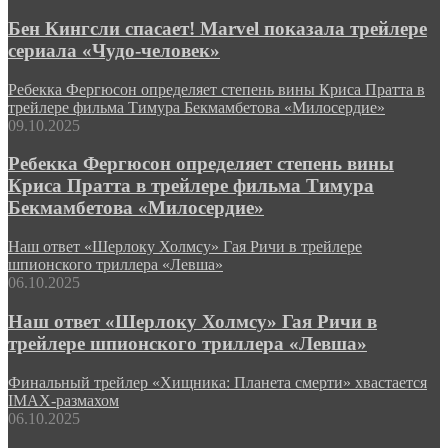
Бен Кингсли спасает! Marvel показала трейлере
сериала «Чудо-человек»
Ребекка Фергюсон определяет степень вины Криса Пратта в
трейлере фильма Тимура Бекмамбетова «Милосердие»
09.10.2025
Ребекка Фергюсон определяет степень вины
Криса Пратта в трейлере фильма Тимура
Бекмамбетова «Милосердие»
Наш ответ «Шерлоку Холмсу» Гая Ричи в трейлере
шпионского триллера «Левша»
06.10.2025
Наш ответ «Шерлоку Холмсу» Гая Ричи в
трейлере шпионского триллера «Левша»
Финальный трейлер «Хищника: Планета смерти» хвастается
IMAX-размахом
06.10.2025