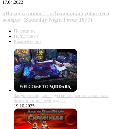
17.04.2022
«Назад в кино» — «Лихорадка субботнего
вечера» (Saturday Night Fever, 1977)
Последние
Популярные
Комментарии
Запущен предзаказ русской версии настольного
фэнтези-эпика «Миддара»
19.10.2025