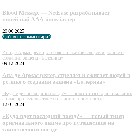
Blood Message — NetEase разрабатывает
линейный AAA-блокбастер
20.06.2025
Добавить комментарий
Случайные анонсы
Ана де Армас режет, стреляет и сжигает людей в ролике о
создании экшена «Балерина»
09.12.2024
Ана де Армас режет, стреляет и сжигает людей в
ролике о создании экшена «Балерина»
«Куда идет последний поезд?» — новый тизер оригинального
аниме про путешествие на таинственном поезде
12.01.2024
«Куда идет последний поезд?» — новый тизер
оригинального аниме про путешествие на
таинственном поезде