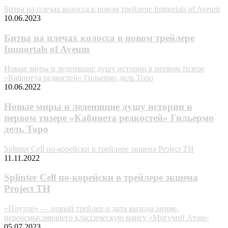
Битва на плечах колосса в новом трейлере Immortals of Aveum
10.06.2023
Битва на плечах колосса в новом трейлере
Immortals of Aveum
Новые миры и леденящие душу истории в первом тизере
«Кабинета редкостей» Гильермо дель Торо
10.06.2022
Новые миры и леденящие душу истории в
первом тизере «Кабинета редкостей» Гильермо
дель Торо
Splinter Cell по-корейски в трейлере экшена Project TH
11.11.2022
Splinter Cell по-корейски в трейлере экшена
Project TH
«Плутон» — новый трейлер и дата выхода аниме,
переосмысляющего классическую мангу «Могучий Атом»
05.07.2023