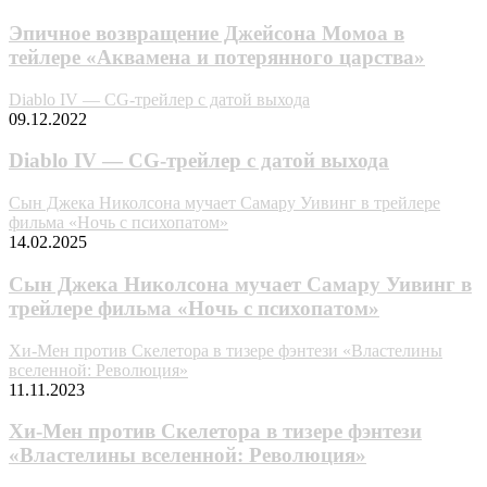
Эпичное возвращение Джейсона Момоа в
тейлере «Аквамена и потерянного царства»
Diablo IV — CG-трейлер с датой выхода
09.12.2022
Diablo IV — CG-трейлер с датой выхода
Сын Джека Николсона мучает Самару Уивинг в трейлере
фильма «Ночь с психопатом»
14.02.2025
Сын Джека Николсона мучает Самару Уивинг в
трейлере фильма «Ночь с психопатом»
Хи-Мен против Скелетора в тизере фэнтези «Властелины
вселенной: Революция»
11.11.2023
Хи-Мен против Скелетора в тизере фэнтези
«Властелины вселенной: Революция»