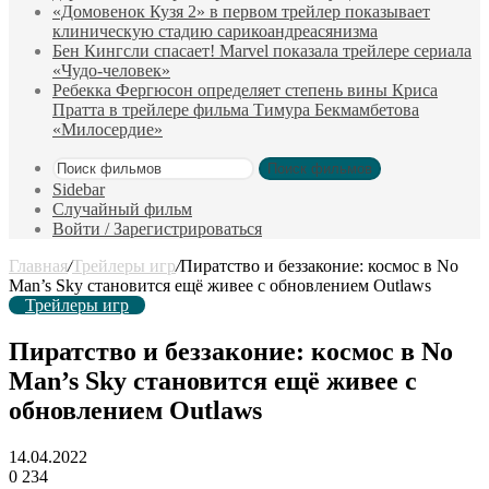
«Домовенок Кузя 2» в первом трейлер показывает
клиническую стадию сарикоандреасянизма
Бен Кингсли спасает! Marvel показала трейлере сериала
«Чудо-человек»
Ребекка Фергюсон определяет степень вины Криса
Пратта в трейлере фильма Тимура Бекмамбетова
«Милосердие»
Поиск фильмов
Sidebar
Случайный фильм
Войти / Зарегистрироваться
Главная
/
Трейлеры игр
/
Пиратство и беззаконие: космос в No
Man’s Sky становится ещё живее с обновлением Outlaws
Трейлеры игр
Пиратство и беззаконие: космос в No
Man’s Sky становится ещё живее с
обновлением Outlaws
14.04.2022
0
234