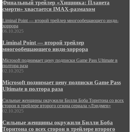
Финальный трейлер «Хищника: Планета
смерти» хвастается IMAX-размахом
Liminal Point — второй трейлер многообещающего инди-
хоррора
06.10.2025
Liminal Point — второй трейлер
многообещающего инди-хоррора
Microsoft поднимает цену подписки Game Pass Ultimate в
полтора раза
02.10.2025
Microsoft поднимает цену подписки Game Pass
Ultimate в полтора раза
Сильные женщины окружили Билли Боба Торнтона со всех
сторон в трейлере второго сезона сериала «Лэндмен»
02.10.2025
Сильные женщины окружили Билли Боба
Торнтона со всех сторон в трейлере второго