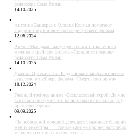
режиссёра Сэма Рэйми
14.10.2025
Антонио Бандерас и Оливия Колман помогают
Паддингтону в новом трейлере третьего фильма
12.06.2024
Рэйчел Макадамс вынуждена спасать токсичного
мужика в трейлере фильма «Пришлите помощь»
режиссёра Сэма Рэйми
14.10.2025
Дженна Ортега и Пол Радд сбивают мифологическое
существо в трейлере фильма «Смерть единорога»
18.12.2024
Главный трейлер аниме «Бесклассовый герой: Да мне
всё равно не нужны эти ваши навыки» раскрыл дату
премьеры сериала
09.09.2025
«За небрежной молодой девушкой ухаживает бывший
жених её сестры» — трейлер аниме про несчастливую
младшую сестру и смуглого графа