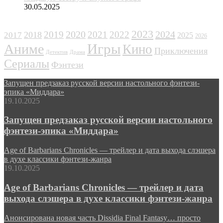
30.05.2025
ЖАНРЫ
2023
2024
2019
2020
2021
2022
2018
2017
2025
2026
Игры
Аниме
Кино
Приключения
Детектив
Драма
Сериалы
Фэнтези
Запущен предзаказ русской версии настольного фэнтези-
эпика «Миддара»
19.10.2025
Запущен предзаказ русской версии настольного
фэнтези-эпика «Миддара»
Age of Barbarians Chronicles — трейлер и дата выхода слэшера
в духе классики фэнтези-жанра
19.10.2025
Age of Barbarians Chronicles — трейлер и дата
выхода слэшера в духе классики фэнтези-жанра
Анонсирована новая часть Dissidia Final Fantasy… просто