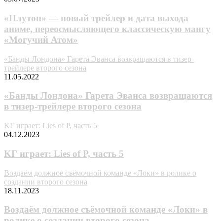
«Плутон» — новый трейлер и дата выхода
аниме, переосмысляющего классическую мангу
«Могучий Атом»
«Банды Лондона» Гарета Эванса возвращаются в тизер-
трейлере второго сезона
11.05.2022
«Банды Лондона» Гарета Эванса возвращаются
в тизер-трейлере второго сезона
KГ игpaeт: Lies of P, чacть 5
04.12.2023
KГ игpaeт: Lies of P, чacть 5
Воздаём должное съёмочной команде «Локи» в ролике о
создании второго сезона
18.11.2023
Воздаём должное съёмочной команде «Локи» в
ролике о создании второго сезона