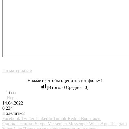
По материалам
Нажмите, чтобы оценить этот фильм!
[Итого:
0
Средняя:
0
]
Теги
Игры
14.04.2022
0
234
Поделиться
Facebook
Twitter
LinkedIn
Tumblr
Reddit
Вконтакте
Одноклассники
Skype
Messenger
Messenger
WhatsApp
Telegram
Viber
Line
Поделиться через электронную почту