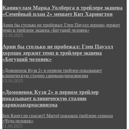
Каникулам Марка Уолберга в трейлере экшена
«Семейный план 2» мешает Кит Харингтон
Арни бы столько не пробежал: Глен Пауэлл хорошо держит
темп в трейлере экшена «Бегущий человек»
13.10.2025
Арни бы столько не пробежал: Глен Пауэлл
хорошо держит темп в трейлере экшена
«Бегущий человек»
«Домовенок Кузя 2» в первом трейлер показывает
клиническую стадию сарикоандреасянизма
13.10.2025
«Домовенок Кузя 2» в первом трейлер
показывает клиническую стадию
сарикоандреасянизма
Бен Кингсли спасает! Marvel показала трейлере сериала
«Чудо-человек»
11.10.2025