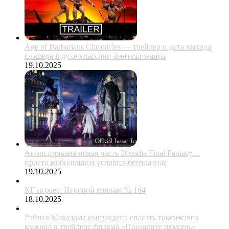
Age of Barbarians Chronicles — трейлер и дата выхода
слэшера в духе классики фэнтези-жанра
19.10.2025
Анонсирована новая часть Dissidia Final Fantasy…
просто мобильная и условно-бесплатная
19.10.2025
КГ играет: Игровой коллаж № 164
18.10.2025
Рэйчел Макадамс вынуждена спасать токсичного
мужика в трейлере фильма «Пришлите помощь»