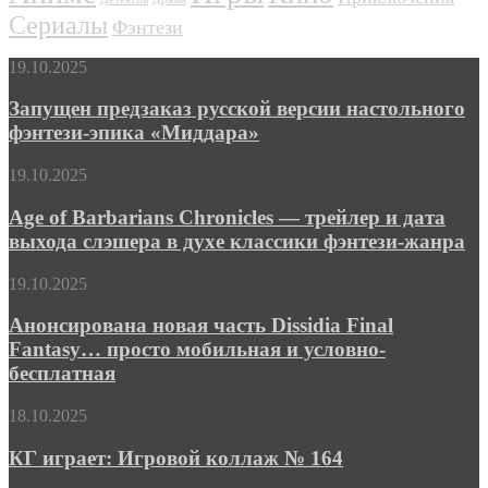
Сериалы
Фэнтези
Запущен
19.10.2025
предзаказ
русской
Запущен предзаказ русской версии настольного
версии
фэнтези-эпика «Миддара»
настольного
фэнтези-
Age
19.10.2025
эпика
of
«Миддара»
Barbarians
Age of Barbarians Chronicles — трейлер и дата
Chronicles
выхода слэшера в духе классики фэнтези-жанра
—
трейлер
Анонсирована
19.10.2025
и
новая
дата
часть
Анонсирована новая часть Dissidia Final
выхода
Dissidia
Fantasy… просто мобильная и условно-
слэшера
Final
в
бесплатная
Fantasy…
духе
просто
классики
КГ
18.10.2025
мобильная
фэнтези-
играет:
и
жанра
Игровой
КГ играет: Игровой коллаж № 164
условно-
коллаж
бесплатная