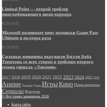
IMAX-
Point
размахом
—
Liminal Point — второй трейлер
второй
многообещающего инди-хоррора
трейлер
многообещающего
Microsoft
02.10.2025
инди-
поднимает
хоррора
цену
Microsoft поднимает цену подписки Game Pass
подписки
Ultimate в полтора раза
Game
Pass
Сильные
02.10.2025
Ultimate
женщины
в
окружили
Сильные женщины окружили Билли Боба
полтора
Билли
Торнтона со всех сторон в трейлере второго
раза
Боба
сезона сериала «Лэндмен»
Торнтона
со
2023
2024
2019
2020
2021
2022
2018
всех
2017
2025
2026
сторон
Игры
Аниме
Кино
Приключения
в
Детектив
Драма
трейлере
Сериалы
Фэнтези
второго
© Все права защищены 2026
сезона
сериала
Карта сайта