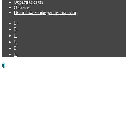
«Лэндмен»
Обратная связь
О сайте
Политика конфиденциальности
Facebook
Twitter
vk.com
Одноклассники
Telegram
RSS
Кнопка
«Наверх»