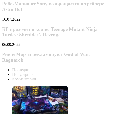
выхода
от
Робо-Марио от Sony возвращается в трейлере
Sony
Astro Bot
возвращается
в
КГ
16.07.2022
трейлере
проходит
Astro
в
КГ проходит в коопе: Teenage Mutant Ninja
Bot
коопе:
Turtles: Shredder’s Revenge
Teenage
Mutant
Рик
06.09.2022
Ninja
и
Turtles:
Морти
Рик и Морти рекламируют God of War:
Shredder’s
рекламируют
Ragnarok
Revenge
God
of
Последние
War:
Популярные
Ragnarok
Комментарии