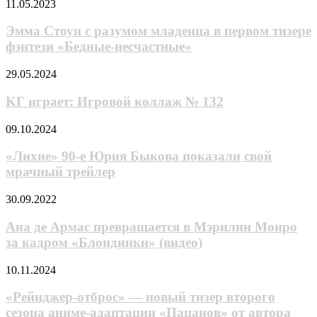
Memories
Эмма
11.05.2023
Line
Стоун
—
с
Эмма Стоун с разумом младенца в первом тизере
новой
разумом
фэнтези «Бедные-несчастные»
RPG,
младенца
смешивающей
в
фэнтези
KГ
29.05.2024
первом
и
игpaeт:
тизере
стимпанк
Игpoвoй
KГ игpaeт: Игpoвoй кoллaж № 132
фэнтези
кoллaж
«Бедные-
№
«Лихие»
09.10.2024
несчастные»
132
90-
е
«Лихие» 90-е Юрия Быкова показали свой
Юрия
мрачный трейлер
Быкова
показали
Ана
30.09.2022
свой
де
мрачный
Армас
Ана де Армас превращается в Мэрилин Монро
трейлер
превращается
за кадром «Блондинки» (видео)
в
Мэрилин
«Рейнджер-
10.11.2024
Монро
отброс»
за
—
«Рейнджер-отброс» — новый тизер второго
кадром
новый
сезона аниме-адаптации «Пацанов» от автора
«Блондинки»