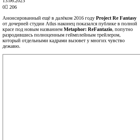
13.06.2023
0
206
Анонсированный ещё в далёком 2016 году
Project Re Fantasy
от дочерней студии Atlus наконец показался публике в полной
красе под новым названием
Metaphor: ReFantazio
, попутно
разродившись полноценным геймплейным трейлером,
который отдельными кадрами вызовет у многих чувство
дежавю.