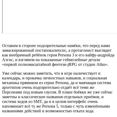
Оставим в стороне подозрительные намёки, что перед нами
замаскированный постапокалипсис, а протагонист выглядит
как внебрачный ребёнок героя Persona 3 и его вайфу-андройда
Аэгис, и взглянем на показанные геймплейные детали
«первой полномасштабной фентези-jRPG от студии Atlus».
Уже сейчас можно заметить, что в игре наличествует и
календарь, и прокачка личностных навыков, и социальная
механика прямиком из серии Persona, да и маячащая система
архетипов очень подозрительно отдаёт всё теми же
Персонами под новым соусом. В плане боёвки же уже сейчас
заметны и классические названия отдельных приёмов, и
система ходов из SMT, да и в целом интерфейс очень
напоминает всё ту же Persona 5, только с чуть изменёнными
названиями действий и возможностью отката хода.