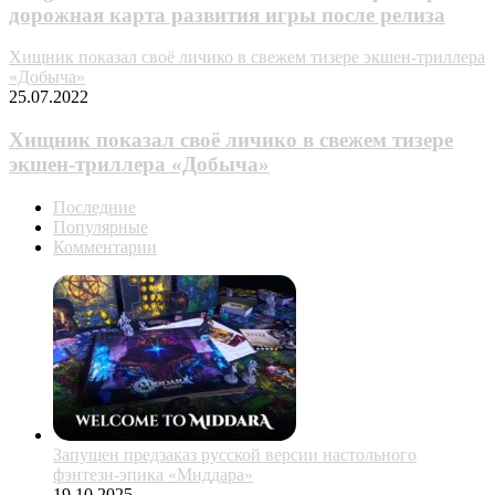
дорожная карта развития игры после релиза
Хищник показал своё личико в свежем тизере экшен-триллера
«Добыча»
25.07.2022
Хищник показал своё личико в свежем тизере
экшен-триллера «Добыча»
Последние
Популярные
Комментарии
Запущен предзаказ русской версии настольного
фэнтези-эпика «Миддара»
19.10.2025