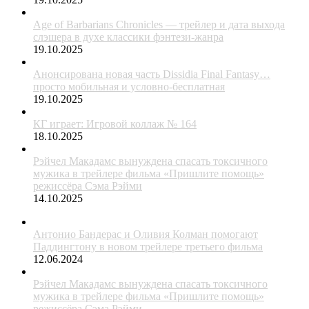
Age of Barbarians Chronicles — трейлер и дата выхода
слэшера в духе классики фэнтези-жанра
19.10.2025
Анонсирована новая часть Dissidia Final Fantasy…
просто мобильная и условно-бесплатная
19.10.2025
КГ играет: Игровой коллаж № 164
18.10.2025
Рэйчел Макадамс вынуждена спасать токсичного
мужика в трейлере фильма «Пришлите помощь»
режиссёра Сэма Рэйми
14.10.2025
Антонио Бандерас и Оливия Колман помогают
Паддингтону в новом трейлере третьего фильма
12.06.2024
Рэйчел Макадамс вынуждена спасать токсичного
мужика в трейлере фильма «Пришлите помощь»
режиссёра Сэма Рэйми