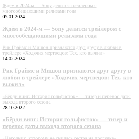
Ждём в 2024-м — Sony делится трейлером с
многообещающими релизами года
05.01.2024
Ждём в 2024-м — Sony делится трейлером с
многообещающими релизами года
Рик Граймс и Мишон признаются друг другу в любви в
трейлере «Ходячих мертвецов: Тех, кто выжил»
14.02.2024
Рик Граймс и Мишон признаются друг другу в
любви в трейлере «Ходячих мертвецов: Тех, кто
выжил»
«Бёрди винг: История гольфисток» — тизер и перенос даты
выхода второго сезона
28.10.2022
«Бёрди винг: История гольфисток» — тизер и
перенос даты выхода второго сезона
«Негодник, которому не снилась сестра на прогулке» —