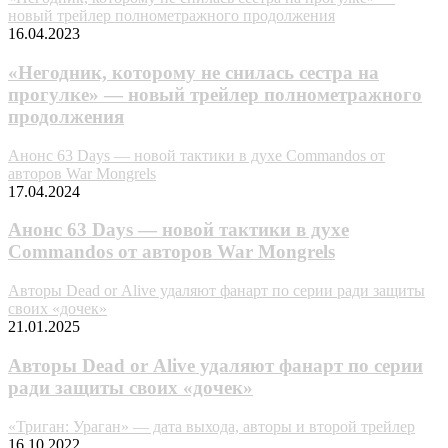
новый трейлер полнометражного продолжения
16.04.2023
«Негодник, которому не снилась сестра на
прогулке» — новый трейлер полнометражного
продолжения
Анонс 63 Days — новой тактики в духе Commandos от
авторов War Mongrels
17.04.2024
Анонс 63 Days — новой тактики в духе
Commandos от авторов War Mongrels
Авторы Dead or Alive удаляют фанарт по серии ради защиты
своих «дочек»
21.01.2025
Авторы Dead or Alive удаляют фанарт по серии
ради защиты своих «дочек»
«Триган: Ураган» — дата выхода, авторы и второй трейлер
16.10.2022