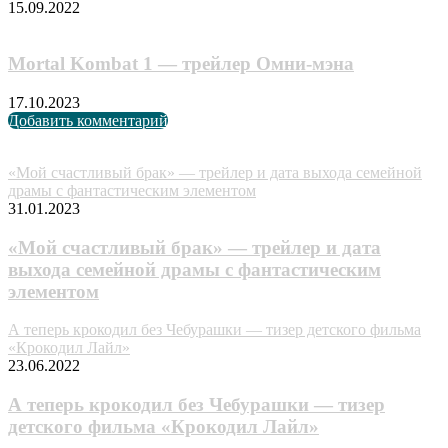
15.09.2022
Mortal Kombat 1 — трейлер Омни-мэна
17.10.2023
Добавить комментарий
Случайные анонсы
«Мой счастливый брак» — трейлер и дата выхода семейной
драмы с фантастическим элементом
31.01.2023
«Мой счастливый брак» — трейлер и дата
выхода семейной драмы с фантастическим
элементом
А теперь крокодил без Чебурашки — тизер детского фильма
«Крокодил Лайл»
23.06.2022
А теперь крокодил без Чебурашки — тизер
детского фильма «Крокодил Лайл»