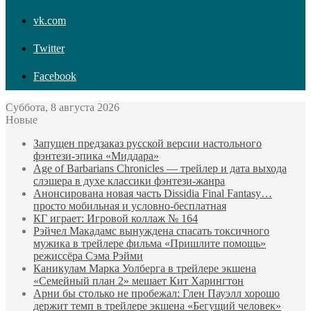
vk.com
Twitter
Facebook
Суббота, 8 августа 2026
Новые
Запущен предзаказ русской версии настольного
фэнтези-эпика «Миддара»
Age of Barbarians Chronicles — трейлер и дата выхода
слэшера в духе классики фэнтези-жанра
Анонсирована новая часть Dissidia Final Fantasy…
просто мобильная и условно-бесплатная
КГ играет: Игровой коллаж № 164
Рэйчел Макадамс вынуждена спасать токсичного
мужика в трейлере фильма «Пришлите помощь»
режиссёра Сэма Рэйми
Каникулам Марка Уолберга в трейлере экшена
«Семейный план 2» мешает Кит Харингтон
Арни бы столько не пробежал: Глен Пауэлл хорошо
держит темп в трейлере экшена «Бегущий человек»