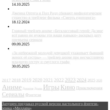
14.10.2025
Дженна Ортега и Пол Радд сбивают мифологическое
существо в трейлере фильма «Смерть единорога»
18.12.2024
Главный трейлер аниме «Бесклассовый герой: Да мне
всё равно не нужны эти ваши навыки» раскрыл дату
премьеры сериала
09.09.2025
«За небрежной молодой девушкой ухаживает бывший
жених её сестры» — трейлер аниме про несчастливую
младшую сестру и смуглого графа
30.05.2025
ЖАНРЫ
2023
2024
2019
2020
2021
2022
2018
2017
2025
2026
Игры
Аниме
Кино
Приключения
Детектив
Драма
Сериалы
Фэнтези
Запущен предзаказ русской версии настольного фэнтези-
эпика «Миддара»