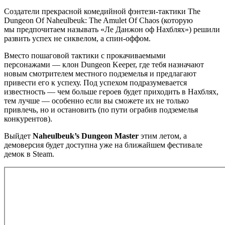
Создатели прекрасной комедийной фэнтези-тактики The
Dungeon Of Naheulbeuk: The Amulet Of Chaos (которую
мы предпочитаем называть «Ле Данжон оф Нахблях») решили
развить успех не сиквелом, а спин-оффом.
Вместо пошаговой тактики с прокачиваемыми
персонажами — клон Dungeon Keeper, где тебя назначают
новым смотрителем местного подземелья и предлагают
привести его к успеху. Под успехом подразумевается
известность — чем больше героев будет приходить в Нахблях,
тем лучше — особенно если вы сможете их не только
привлечь, но и остановить (по пути ограбив подземелья
конкурентов).
Выйдет
Naheulbeuk’s Dungeon Master
этим летом, а
демоверсия будет доступна уже на ближайшем фестивале
демок в Steam.