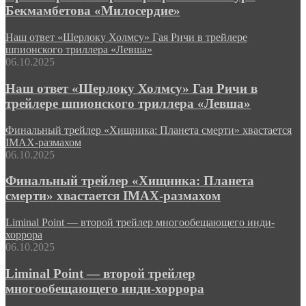
Бекмамбетова «Милосердие»
Наш ответ «Шерлоку Холмсу» Гая Ричи в трейлере
шпионского триллера «Левша»
06.10.2025
Наш ответ «Шерлоку Холмсу» Гая Ричи в
трейлере шпионского триллера «Левша»
Финальный трейлер «Хищника: Планета смерти» хвастается
IMAX-размахом
06.10.2025
Финальный трейлер «Хищника: Планета
смерти» хвастается IMAX-размахом
Liminal Point — второй трейлер многообещающего инди-
хоррора
06.10.2025
Liminal Point — второй трейлер
многообещающего инди-хоррора