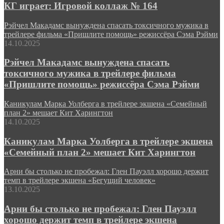
КГ играет: Игровой коллаж № 164
Рэйчел Макадамс вынуждена спасать токсичного мужика в
трейлере фильма «Пришлите помощь» режиссёра Сэма Рэйми
14.10.2025
Рэйчел Макадамс вынуждена спасать
токсичного мужика в трейлере фильма
«Пришлите помощь» режиссёра Сэма Рэйми
Каникулам Марка Уолберга в трейлере экшена «Семейный
план 2» мешает Кит Харингтон
14.10.2025
Каникулам Марка Уолберга в трейлере экшена
«Семейный план 2» мешает Кит Харингтон
Арни бы столько не пробежал: Глен Пауэлл хорошо держит
темп в трейлере экшена «Бегущий человек»
13.10.2025
Арни бы столько не пробежал: Глен Пауэлл
хорошо держит темп в трейлере экшена