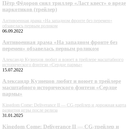
Пётр Фёдоров снял триллер «Ласт квест» о вреде
наркотиков (трейлер)
Антивоенная драма «На западном фронте без перемен»
обзавелась первым роликом
06.09.2022
Антивоенная драма «На западном фронте без
перемен» обзавелась первым роликом
Александр Кузнецов любит и воюет в трейлере масштабного
исторического фэнтези «Сердце пармы»
15.07.2022
Александр Кузнецов любит и воюет в трейлере
масштабного исторического фэнтези «Сердце
пармы»
Kingdom Come: Deliverance II — CG-трейлер и дорожная карта
развития игры после релиза
31.01.2025
Kingdom Come: Deliverance II — CG-трейлер и