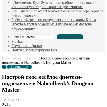
«Домовенок Кузя 2» в первом трейлер показывает
клиническую стадию сарикоандреасянизма
Бен Кингсли спасает! Marvel показала трейлере сериала
«Чудо-человек»
Ребекка Фергюсон определяет степень вины Криса
Пратта в трейлере фильма Тимура Бекмамбетова
«Милосердие»
Поиск фильмов
Sidebar
Случайный фильм
Войти / Зарегистрироваться
Главная
/
Трейлеры игр
/
Построй своё весёлое фэнтези-
подземелье в Naheulbeuk’s Dungeon Master
Трейлеры игр
Построй своё весёлое фэнтези-
подземелье в Naheulbeuk’s Dungeon
Master
12.06.2023
0
215