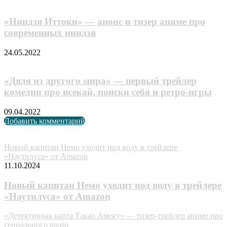
«Ниндзя Иттоки» — анонс и тизер аниме про
современных ниндзя
24.05.2022
«Дядя из другого мира» — первый трейлер
комедии про исекай, поиски себя и ретро-игры
09.04.2022
Добавить комментарий
Случайные анонсы
Новый капитан Немо уходит под воду в трейлере
«Наутилуса» от Amazon
11.10.2024
Новый капитан Немо уходит под воду в трейлере
«Наутилуса» от Amazon
«Детективная карта Такао Амеку» — тизер-трейлер аниме про
гениального врача