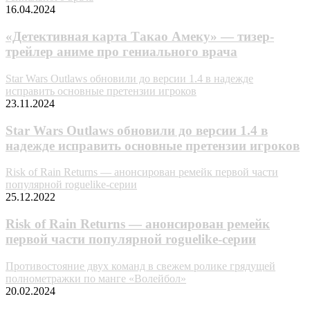
16.04.2024
«Детективная карта Такао Амеку» — тизер-
трейлер аниме про гениального врача
Star Wars Outlaws обновили до версии 1.4 в надежде
исправить основные претензии игроков
23.11.2024
Star Wars Outlaws обновили до версии 1.4 в
надежде исправить основные претензии игроков
Risk of Rain Returns — анонсирован ремейк первой части
популярной roguelike-серии
25.12.2022
Risk of Rain Returns — анонсирован ремейк
первой части популярной roguelike-серии
Противостояние двух команд в свежем ролике грядущей
полнометражки по манге «Волейбол»
20.02.2024