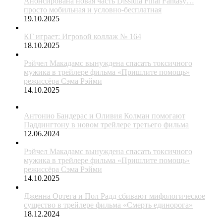
Анонсирована новая часть Dissidia Final Fantasy…
просто мобильная и условно-бесплатная
19.10.2025
КГ играет: Игровой коллаж № 164
18.10.2025
Рэйчел Макадамс вынуждена спасать токсичного
мужика в трейлере фильма «Пришлите помощь»
режиссёра Сэма Рэйми
14.10.2025
Антонио Бандерас и Оливия Колман помогают
Паддингтону в новом трейлере третьего фильма
12.06.2024
Рэйчел Макадамс вынуждена спасать токсичного
мужика в трейлере фильма «Пришлите помощь»
режиссёра Сэма Рэйми
14.10.2025
Дженна Ортега и Пол Радд сбивают мифологическое
существо в трейлере фильма «Смерть единорога»
18.12.2024