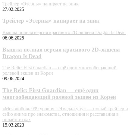
Трейлер «Этерны» напирает на эпик
27.02.2025
Трейлер «Этерны» напирает на эпик
Вышла полная версия красивого 2D-экшена Dragon Is Dead
06.06.2025
Вышла полная версия красивого 2D-экшена
Dragon Is Dead
The Relic: First Guardian — ещё один многообещающий
ролевой экшен из Кореи
09.06.2024
The Relic: First Guardian — ещё один
многообещающий ролевой экшен из Кореи
«Моя любовь 999 уровня к Ямада-куну» — новый трейлер и
сэйю аниме про знакомства, отношения и расставания в
онлайн-играх
15.03.2023