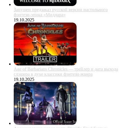
Запущен предзаказ русской версии настольного
фэнтези-эпика «Миддара»
19.10.2025
Age of Barbarians Chronicles — трейлер и дата выхода
слэшера в духе классики фэнтези-жанра
19.10.2025