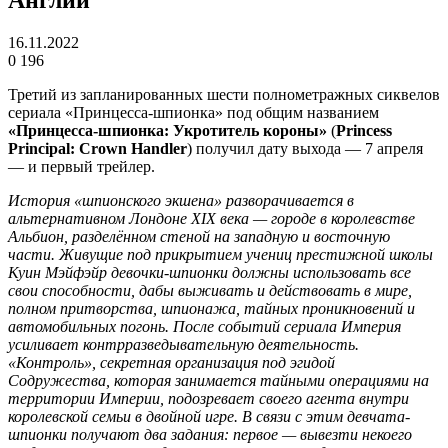
16.11.2022
0
196
Третий из запланированных шести полнометражных сиквелов
сериала «Принцесса-шпионка» под общим названием
«Принцесса-шпионка: Укротитель короны»
(
Princess
Principal: Crown Handler
) получил дату выхода — 7 апреля
— и первый трейлер.
История «шпионского экшена» разворачивается в
альтернативном Лондоне XIX века — городе в королевстве
Альбион, разделённом стеной на западную и восточную
части. Живущие под прикрытием учениц престижной школы
Куин Мэйфэйр девочки-шпионки должны использовать все
свои способности, дабы выживать и действовать в мире,
полном притворства, шпионажа, тайных проникновений и
автомобильных погонь. После событий сериала Империя
усиливает контрразведывательную деятельность.
«Контроль», секретная организация под эгидой
Содружества, которая занимается тайными операциями на
территории Империи, подозревает своего агента внутри
королевской семьи в двойной игре. В связи с этим девчата-
шпионки получают два задания: первое — вывезти некоего