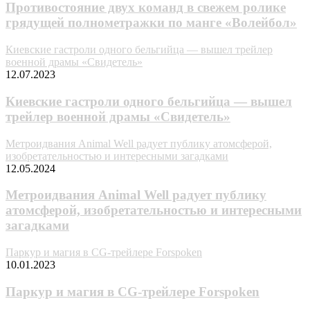
Противостояние двух команд в свежем ролике
грядущей полнометражки по манге «Волейбол»
Киевские гастроли одного бельгийца — вышел трейлер
военной драмы «Свидетель»
12.07.2023
Киевские гастроли одного бельгийца — вышел
трейлер военной драмы «Свидетель»
Метроидвания Animal Well радует публику атомсферой,
изобретательностью и интересными загадками
12.05.2024
Метроидвания Animal Well радует публику
атомсферой, изобретательностью и интересными
загадками
Паркур и магия в CG-трейлере Forspoken
10.01.2023
Паркур и магия в CG-трейлере Forspoken