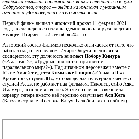
владельца магазина подержанных книг и передать его в руки
Содружества, второе — выйти на контакт с указанным
агентом и удостовериться в его лояльности.
Первый фильм вышел в японский прокат 11 февраля 2021
года, после переноса из-за пандемии коронавируса на девять
месяцев. Второй — 22 сентября 2021-го.
Авторский состав фильмов несколько отличается от того, что
работал над телесериалом. Ичиро Окоучи не числится
сценаристом, эту должность занимает
Нобору Кимура
(«Амагами 2», «Трудные подростки приходят из
параллельного мира?»). Над дизайном персонажей вместе с
Юкие Акией трудится
Кимитаке Нищио
(«Сначала III»).
Кроме того, студия 3Hz, которая делала телесериал вместе со
студией Actas, не работает над фильмом. Наконец, сэйю Аяка
Имамура, исполнившая роль Энже в сериале, завершила
карьеру, теперь вместо неё героиню озвучивает
Аои Кога
(Кагуя в сериале «Госпожа Кагуя: В любви как на войне»).