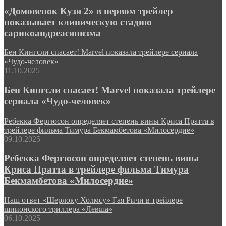
«Домовенок Кузя 2» в первом трейлер
показывает клиническую стадию
сарикоандреасянизма
Бен Кингсли спасает! Marvel показала трейлере сериала
«Чудо-человек»
11.10.2025
Бен Кингсли спасает! Marvel показала трейлере
сериала «Чудо-человек»
Ребекка Фергюсон определяет степень вины Криса Пратта в
трейлере фильма Тимура Бекмамбетова «Милосердие»
09.10.2025
Ребекка Фергюсон определяет степень вины
Криса Пратта в трейлере фильма Тимура
Бекмамбетова «Милосердие»
Наш ответ «Шерлоку Холмсу» Гая Ричи в трейлере
шпионского триллера «Левша»
06.10.2025