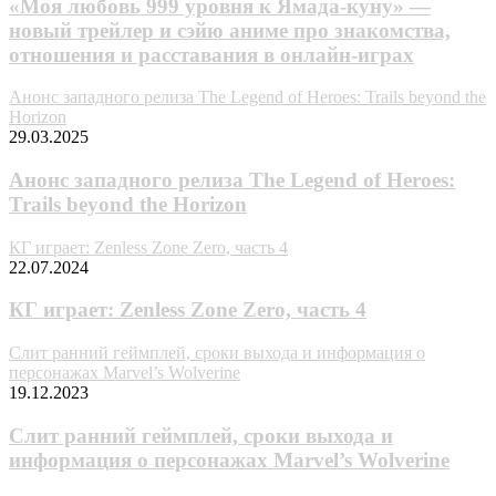
«Моя любовь 999 уровня к Ямада-куну» —
новый трейлер и сэйю аниме про знакомства,
отношения и расставания в онлайн-играх
Анонс западного релиза The Legend of Heroes: Trails beyond the
Horizon
29.03.2025
Анонс западного релиза The Legend of Heroes:
Trails beyond the Horizon
КГ играет: Zenless Zone Zero, часть 4
22.07.2024
КГ играет: Zenless Zone Zero, часть 4
Слит ранний геймплей, сроки выхода и информация о
персонажах Marvel’s Wolverine
19.12.2023
Слит ранний геймплей, сроки выхода и
информация о персонажах Marvel’s Wolverine