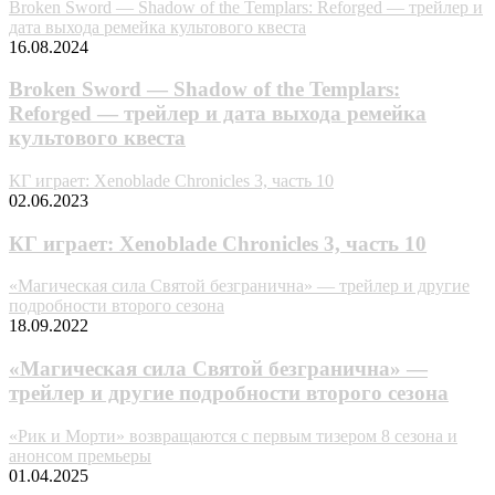
Broken Sword — Shadow of the Templars: Reforged — трейлер и
дата выхода ремейка культового квеста
16.08.2024
Broken Sword — Shadow of the Templars:
Reforged — трейлер и дата выхода ремейка
культового квеста
КГ играет: Xenoblade Chronicles 3, часть 10
02.06.2023
КГ играет: Xenoblade Chronicles 3, часть 10
«Магическая сила Святой безгранична» — трейлер и другие
подробности второго сезона
18.09.2022
«Магическая сила Святой безгранична» —
трейлер и другие подробности второго сезона
«Рик и Морти» возвращаются с первым тизером 8 сезона и
анонсом премьеры
01.04.2025