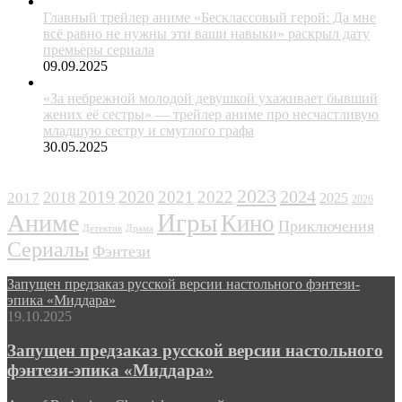
Главный трейлер аниме «Бесклассовый герой: Да мне
всё равно не нужны эти ваши навыки» раскрыл дату
премьеры сериала
09.09.2025
«За небрежной молодой девушкой ухаживает бывший
жених её сестры» — трейлер аниме про несчастливую
младшую сестру и смуглого графа
30.05.2025
ЖАНРЫ
2023
2024
2019
2020
2021
2022
2018
2017
2025
2026
Игры
Аниме
Кино
Приключения
Детектив
Драма
Сериалы
Фэнтези
Запущен предзаказ русской версии настольного фэнтези-
эпика «Миддара»
19.10.2025
Запущен предзаказ русской версии настольного
фэнтези-эпика «Миддара»