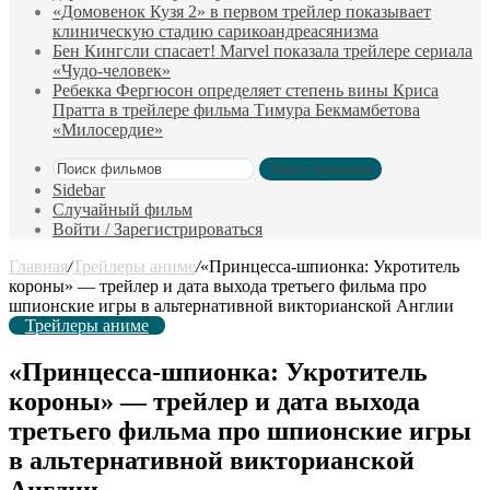
«Домовенок Кузя 2» в первом трейлер показывает
клиническую стадию сарикоандреасянизма
Бен Кингсли спасает! Marvel показала трейлере сериала
«Чудо-человек»
Ребекка Фергюсон определяет степень вины Криса
Пратта в трейлере фильма Тимура Бекмамбетова
«Милосердие»
Поиск фильмов
Sidebar
Случайный фильм
Войти / Зарегистрироваться
Главная
/
Трейлеры аниме
/
«Принцесса-шпионка: Укротитель
короны» — трейлер и дата выхода третьего фильма про
шпионские игры в альтернативной викторианской Англии
Трейлеры аниме
«Принцесса-шпионка: Укротитель
короны» — трейлер и дата выхода
третьего фильма про шпионские игры
в альтернативной викторианской
Англии