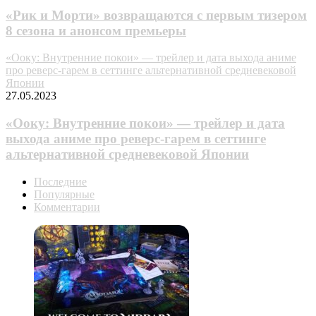
«Рик и Морти» возвращаются с первым тизером
8 сезона и анонсом премьеры
«Ооку: Внутренние покои» — трейлер и дата выхода аниме
про реверс-гарем в сеттинге альтернативной средневековой
Японии
27.05.2023
«Ооку: Внутренние покои» — трейлер и дата
выхода аниме про реверс-гарем в сеттинге
альтернативной средневековой Японии
Последние
Популярные
Комментарии