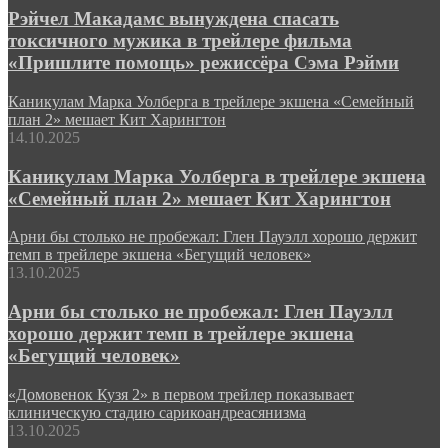
Рэйчел Макадамс вынуждена спасать
токсичного мужика в трейлере фильма
«Пришлите помощь» режиссёра Сэма Рэйми
Каникулам Марка Уолберга в трейлере экшена «Семейный
план 2» мешает Кит Харингтон
14.10.2025
Каникулам Марка Уолберга в трейлере экшена
«Семейный план 2» мешает Кит Харингтон
Арни бы столько не пробежал: Глен Пауэлл хорошо держит
темп в трейлере экшена «Бегущий человек»
13.10.2025
Арни бы столько не пробежал: Глен Пауэлл
хорошо держит темп в трейлере экшена
«Бегущий человек»
«Домовенок Кузя 2» в первом трейлер показывает
клиническую стадию сарикоандреасянизма
13.10.2025