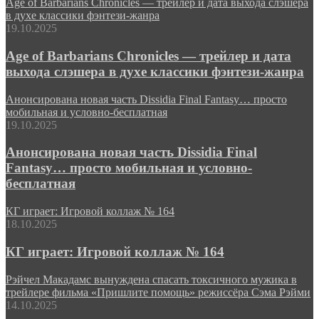
Age of Barbarians Chronicles — трейлер и дата выхода слэшера
в духе классики фэнтези-жанра
19.10.2025
Age of Barbarians Chronicles — трейлер и дата
выхода слэшера в духе классики фэнтези-жанра
Анонсирована новая часть Dissidia Final Fantasy… просто
мобильная и условно-бесплатная
19.10.2025
Анонсирована новая часть Dissidia Final
Fantasy… просто мобильная и условно-
бесплатная
КГ играет: Игровой коллаж № 164
18.10.2025
КГ играет: Игровой коллаж № 164
Рэйчел Макадамс вынуждена спасать токсичного мужика в
трейлере фильма «Пришлите помощь» режиссёра Сэма Рэйми
14.10.2025