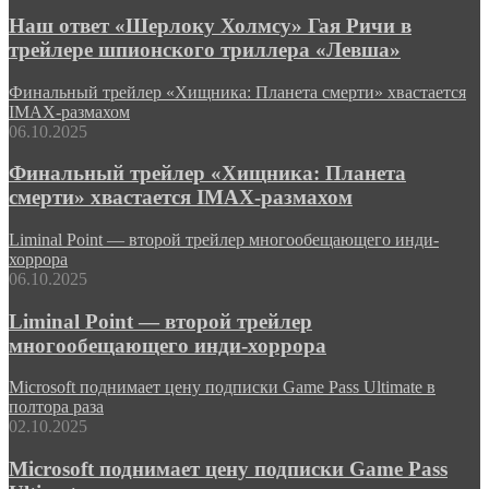
Наш ответ «Шерлоку Холмсу» Гая Ричи в
трейлере шпионского триллера «Левша»
Финальный трейлер «Хищника: Планета смерти» хвастается
IMAX-размахом
06.10.2025
Финальный трейлер «Хищника: Планета
смерти» хвастается IMAX-размахом
Liminal Point — второй трейлер многообещающего инди-
хоррора
06.10.2025
Liminal Point — второй трейлер
многообещающего инди-хоррора
Microsoft поднимает цену подписки Game Pass Ultimate в
полтора раза
02.10.2025
Microsoft поднимает цену подписки Game Pass