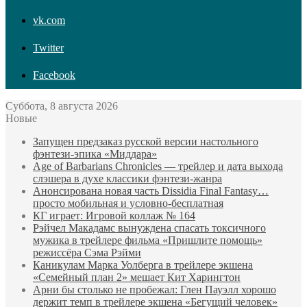
vk.com
Twitter
Facebook
Суббота, 8 августа 2026
Новые
Запущен предзаказ русской версии настольного
фэнтези-эпика «Миддара»
Age of Barbarians Chronicles — трейлер и дата выхода
слэшера в духе классики фэнтези-жанра
Анонсирована новая часть Dissidia Final Fantasy…
просто мобильная и условно-бесплатная
КГ играет: Игровой коллаж № 164
Рэйчел Макадамс вынуждена спасать токсичного
мужика в трейлере фильма «Пришлите помощь»
режиссёра Сэма Рэйми
Каникулам Марка Уолберга в трейлере экшена
«Семейный план 2» мешает Кит Харингтон
Арни бы столько не пробежал: Глен Пауэлл хорошо
держит темп в трейлере экшена «Бегущий человек»