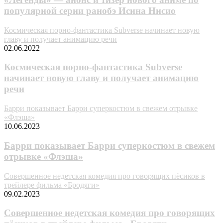
популярной серии ранобэ Исина Нисио
Космическая порно-фантастика Subverse начинает новую
главу и получает анимацию речи
02.06.2022
Космическая порно-фантастика Subverse
начинает новую главу и получает анимацию
речи
Барри показывает Барри суперкостюм в свежем отрывке
«Флэша»
10.06.2023
Барри показывает Барри суперкостюм в свежем
отрывке «Флэша»
Совершенное недетская комедия про говорящих пёсиков в
трейлере фильма «Бродяги»
09.02.2023
Совершенное недетская комедия про говорящих