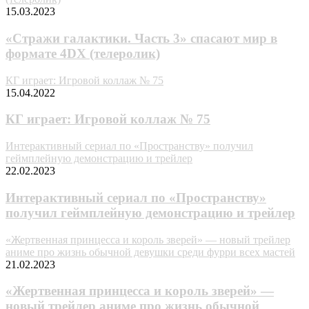
15.03.2023
«Стражи галактики. Часть 3» спасают мир в
формате 4DX (телеролик)
КГ играет: Игровой коллаж № 75
15.04.2022
КГ играет: Игровой коллаж № 75
Интерактивный сериал по «Пространству» получил
геймплейную демонстрацию и трейлер
22.02.2023
Интерактивный сериал по «Пространству»
получил геймплейную демонстрацию и трейлер
«Жертвенная принцесса и король зверей» — новый трейлер
аниме про жизнь обычной девушки среди фурри всех мастей
21.02.2023
«Жертвенная принцесса и король зверей» —
новый трейлер аниме про жизнь обычной