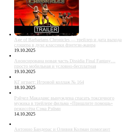
Age of Barbarians Chronicles — трейлер и дата выхода
слэшера в духе классики фэнтези-жанра
19.10.2025
Анонсирована новая часть Dissidia Final Fantasy…
просто мобильная и условно-бесплатная
19.10.2025
КГ играет: Игровой коллаж № 164
18.10.2025
Рэйчел Макадамс вынуждена спасать токсичного
мужика в трейлере фильма «Пришлите помощь»
режиссёра Сэма Рэйми
14.10.2025
Антонио Бандерас и Оливия Колман помогают