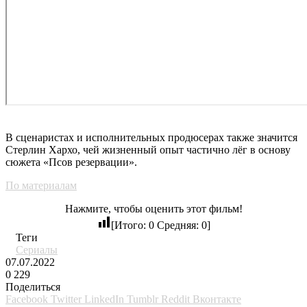
В сценаристах и исполнительных продюсерах также значится
Стерлин Хархо, чей жизненный опыт частично лёг в основу
сюжета «Псов резервации».
По материалам
Нажмите, чтобы оценить этот фильм!
[Итого:
0
Средняя:
0
]
Теги
Сериалы
07.07.2022
0
229
Поделиться
Facebook
Twitter
LinkedIn
Tumblr
Reddit
Вконтакте