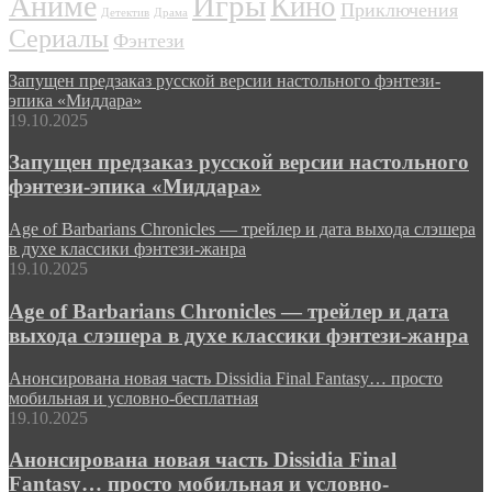
Игры
Аниме
Кино
Приключения
Детектив
Драма
Сериалы
Фэнтези
Запущен предзаказ русской версии настольного фэнтези-
эпика «Миддара»
19.10.2025
Запущен предзаказ русской версии настольного
фэнтези-эпика «Миддара»
Age of Barbarians Chronicles — трейлер и дата выхода слэшера
в духе классики фэнтези-жанра
19.10.2025
Age of Barbarians Chronicles — трейлер и дата
выхода слэшера в духе классики фэнтези-жанра
Анонсирована новая часть Dissidia Final Fantasy… просто
мобильная и условно-бесплатная
19.10.2025
Анонсирована новая часть Dissidia Final
Fantasy… просто мобильная и условно-