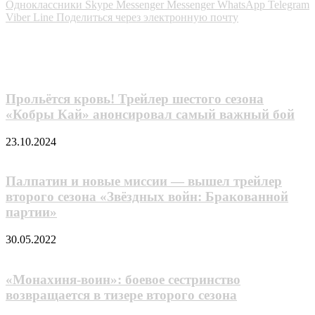
Одноклассники
Skype
Messenger
Messenger
WhatsApp
Telegram
Viber
Line
Поделиться через электронную почту
Похожие фильмы
Прольётся кровь! Трейлер шестого сезона
«Кобры Кай» анонсировал самый важный бой
23.10.2024
Палпатин и новые миссии — вышел трейлер
второго сезона «Звёздных войн: Бракованной
партии»
30.05.2022
«Монахиня-воин»: боевое сестринство
возвращается в тизере второго сезона