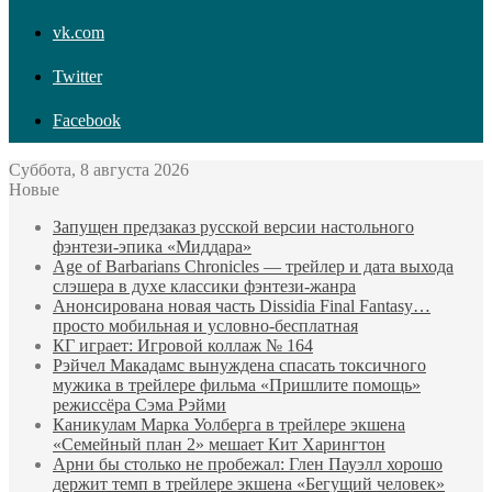
vk.com
Twitter
Facebook
Суббота, 8 августа 2026
Новые
Запущен предзаказ русской версии настольного
фэнтези-эпика «Миддара»
Age of Barbarians Chronicles — трейлер и дата выхода
слэшера в духе классики фэнтези-жанра
Анонсирована новая часть Dissidia Final Fantasy…
просто мобильная и условно-бесплатная
КГ играет: Игровой коллаж № 164
Рэйчел Макадамс вынуждена спасать токсичного
мужика в трейлере фильма «Пришлите помощь»
режиссёра Сэма Рэйми
Каникулам Марка Уолберга в трейлере экшена
«Семейный план 2» мешает Кит Харингтон
Арни бы столько не пробежал: Глен Пауэлл хорошо
держит темп в трейлере экшена «Бегущий человек»