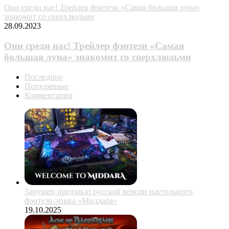
Они среди нас! Трейлер фэнтези «Самая большая луна»
знакомит со сверхлюдьми
28.09.2023
Они среди нас! Трейлер фэнтези «Самая
большая луна» знакомит со сверхлюдьми
Последние
Популярные
Комментарии
Запущен предзаказ русской версии настольного
фэнтези-эпика «Миддара»
19.10.2025