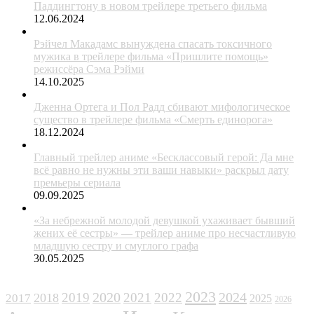
Паддингтону в новом трейлере третьего фильма
12.06.2024
Рэйчел Макадамс вынуждена спасать токсичного
мужика в трейлере фильма «Пришлите помощь»
режиссёра Сэма Рэйми
14.10.2025
Дженна Ортега и Пол Радд сбивают мифологическое
существо в трейлере фильма «Смерть единорога»
18.12.2024
Главный трейлер аниме «Бесклассовый герой: Да мне
всё равно не нужны эти ваши навыки» раскрыл дату
премьеры сериала
09.09.2025
«За небрежной молодой девушкой ухаживает бывший
жених её сестры» — трейлер аниме про несчастливую
младшую сестру и смуглого графа
30.05.2025
ЖАНРЫ
2023
2024
2019
2020
2021
2022
2018
2017
2025
2026