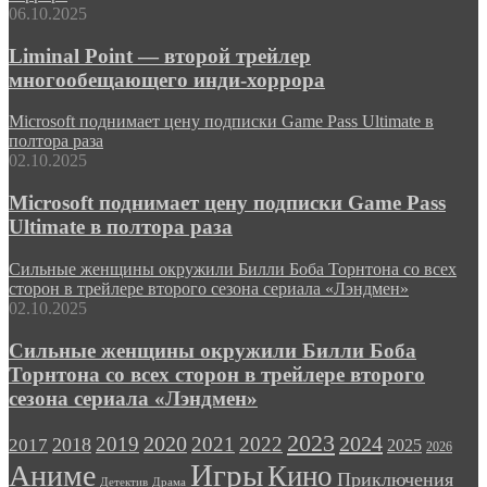
06.10.2025
Liminal Point — второй трейлер
многообещающего инди-хоррора
Microsoft поднимает цену подписки Game Pass Ultimate в
полтора раза
02.10.2025
Microsoft поднимает цену подписки Game Pass
Ultimate в полтора раза
Сильные женщины окружили Билли Боба Торнтона со всех
сторон в трейлере второго сезона сериала «Лэндмен»
02.10.2025
Сильные женщины окружили Билли Боба
Торнтона со всех сторон в трейлере второго
сезона сериала «Лэндмен»
2023
2024
2019
2020
2021
2022
2018
2017
2025
2026
Игры
Аниме
Кино
Приключения
Детектив
Драма