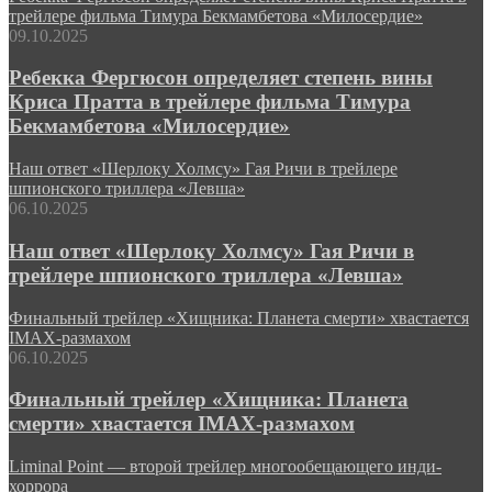
трейлере фильма Тимура Бекмамбетова «Милосердие»
09.10.2025
Ребекка Фергюсон определяет степень вины
Криса Пратта в трейлере фильма Тимура
Бекмамбетова «Милосердие»
Наш ответ «Шерлоку Холмсу» Гая Ричи в трейлере
шпионского триллера «Левша»
06.10.2025
Наш ответ «Шерлоку Холмсу» Гая Ричи в
трейлере шпионского триллера «Левша»
Финальный трейлер «Хищника: Планета смерти» хвастается
IMAX-размахом
06.10.2025
Финальный трейлер «Хищника: Планета
смерти» хвастается IMAX-размахом
Liminal Point — второй трейлер многообещающего инди-
хоррора