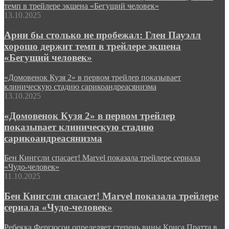
темп в трейлере экшена «Бегущий человек»
13.10.2025
Арни бы столько не пробежал: Глен Пауэлл
хорошо держит темп в трейлере экшена
«Бегущий человек»
«Домовенок Кузя 2» в первом трейлер показывает
клиническую стадию сарикоандреасянизма
13.10.2025
«Домовенок Кузя 2» в первом трейлер
показывает клиническую стадию
сарикоандреасянизма
Бен Кингсли спасает! Marvel показала трейлере сериала
«Чудо-человек»
11.10.2025
Бен Кингсли спасает! Marvel показала трейлере
сериала «Чудо-человек»
Ребекка Фергюсон определяет степень вины Криса Пратта в