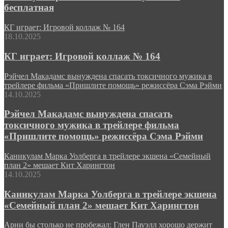
бесплатная
КГ играет: Игровой коллаж № 164
18.10.2025
КГ играет: Игровой коллаж № 164
Рэйчел Макадамс вынуждена спасать токсичного мужика в
трейлере фильма «Пришлите помощь» режиссёра Сэма Рэйми
14.10.2025
Рэйчел Макадамс вынуждена спасать
токсичного мужика в трейлере фильма
«Пришлите помощь» режиссёра Сэма Рэйми
Каникулам Марка Уолберга в трейлере экшена «Семейный
план 2» мешает Кит Харингтон
14.10.2025
Каникулам Марка Уолберга в трейлере экшена
«Семейный план 2» мешает Кит Харингтон
Арни бы столько не пробежал: Глен Пауэлл хорошо держит