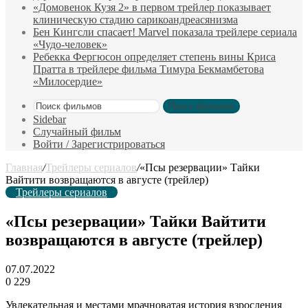
«Домовенок Кузя 2» в первом трейлер показывает
клиническую стадию сарикоандреасянизма
Бен Кингсли спасает! Marvel показала трейлере сериала
«Чудо-человек»
Ребекка Фергюсон определяет степень вины Криса
Пратта в трейлере фильма Тимура Бекмамбетова
«Милосердие»
Поиск фильмов
Sidebar
Случайный фильм
Войти / Зарегистрироваться
Главная
/
Трейлеры сериалов
/
«Псы резервации» Тайки
Вайтити возвращаются в августе (трейлер)
Трейлеры сериалов
«Псы резервации» Тайки Вайтити
возвращаются в августе (трейлер)
07.07.2022
0
229
Увлекательная и местами мрачноватая история взросления