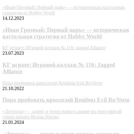
«Иван Грозный: Первый царь» — историческая настольная
стратегия от Hobby World
14.12.2023
«Иван Грозный: Первый царь» — историческая
настольная стратегия от Hobby World
KГ игpaeт: Игровой коллаж № 116: Jagged Alliance
23.07.2023
KГ игpaeт: Игровой коллаж № 116: Jagged
Alliance
Пора пробовать кроссплей Resident Evil Re:Verse
21.10.2022
Пора пробовать кроссплей Resident Evil Re:Verse
«Легенды» — анонс и тизер нового аниме по популярной
серии ранобэ Исина Нисио
21.01.2024
«Легенды» — анонс и тизер нового аниме по