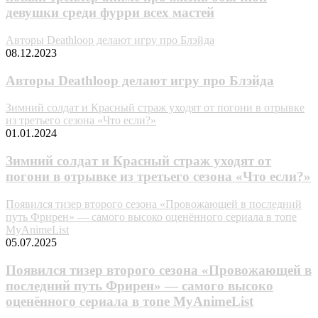
девушки среди фурри всех мастей
Авторы Deathloop делают игру про Блэйда
08.12.2023
Авторы Deathloop делают игру про Блэйда
Зимний солдат и Красный страж уходят от погони в отрывке
из третьего сезона «Что если?»
01.01.2024
Зимний солдат и Красный страж уходят от
погони в отрывке из третьего сезона «Что если?»
Появился тизер второго сезона «Провожающей в последний
путь Фрирен» — самого высоко оценённого сериала в топе
MyAnimeList
05.07.2025
Появился тизер второго сезона «Провожающей в
последний путь Фрирен» — самого высоко
оценённого сериала в топе MyAnimeList