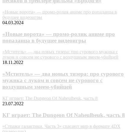
пёсиков в трейлере фильма «Бродяги»
«Новые ворота» — промо-ролик аниме про попаданца в
будущее видеоигры
04.03.2024
«Новые ворота» — промо-ролик аниме про
попаданца в будущее видеоигры
«Мститель» — два новых тизера: про сурового мужика c
луком и совсем не сурового с воздушным змеем-убийцей
18.11.2022
«Мститель» — два новых тизера: про сурового
мужика c луком и совсем не сурового с
воздушным змеем-убийцей
КГ играет: The Dungeon Of Naheulbeuk, часть 8
23.07.2022
КГ играет: The Dungeon Of Naheulbeuk, часть 8
«Стражи галактики. Часть 3» спасают мир в формате 4DX
(телеролик)