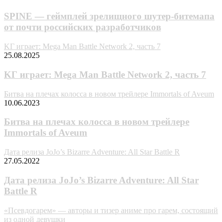
SPINE — геймплей зрелищного шутер-битемапа
от почти российских разработчиков
KГ игpaeт: Mega Man Battle Network 2, часть 7
25.08.2025
KГ игpaeт: Mega Man Battle Network 2, часть 7
Битва на плечах колосса в новом трейлере Immortals of Aveum
10.06.2023
Битва на плечах колосса в новом трейлере
Immortals of Aveum
Дата релиза JoJo’s Bizarre Adventure: All Star Battle R
27.05.2022
Дата релиза JoJo’s Bizarre Adventure: All Star
Battle R
«Псевдогарем» — авторы и тизер аниме про гарем, состоящий
из одной девушки