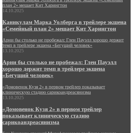
план 2» мешает Кит Харингтон
14.10.2025
Каникулам Марка Уолберга в трейлере экшена
«Семейный план 2» мешает Кит Харингтон
Арни бы столько не пробежал: Глен Пауэлл хорошо держит
темп в трейлере экшена «Бегущий человек»
13.10.2025
Арни бы столько не пробежал: Глен Пауэлл
хорошо держит темп в трейлере экшена
«Бегущий человек»
«Домовенок Кузя 2» в первом трейлер показывает
клиническую стадию сарикоандреасянизма
13.10.2025
«Домовенок Кузя 2» в первом трейлер
показывает клиническую стадию
сарикоандреасянизма