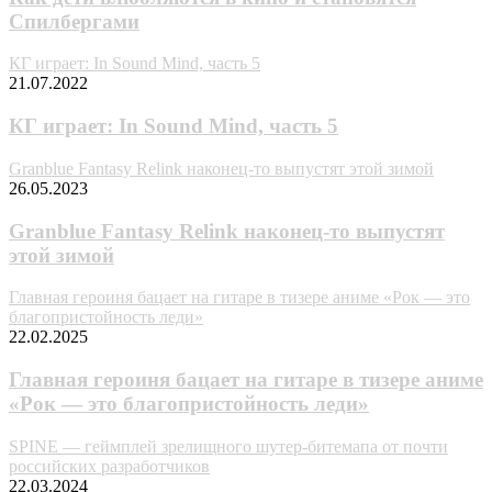
Спилбергами
КГ играет: In Sound Mind, часть 5
21.07.2022
КГ играет: In Sound Mind, часть 5
Granblue Fantasy Relink наконец-то выпустят этой зимой
26.05.2023
Granblue Fantasy Relink наконец-то выпустят
этой зимой
Главная героиня бацает на гитаре в тизере аниме «Рок — это
благопристойность леди»
22.02.2025
Главная героиня бацает на гитаре в тизере аниме
«Рок — это благопристойность леди»
SPINE — геймплей зрелищного шутер-битемапа от почти
российских разработчиков
22.03.2024