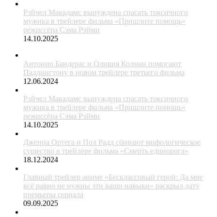
Рэйчел Макадамс вынуждена спасать токсичного
мужика в трейлере фильма «Пришлите помощь»
режиссёра Сэма Рэйми
14.10.2025
Антонио Бандерас и Оливия Колман помогают
Паддингтону в новом трейлере третьего фильма
12.06.2024
Рэйчел Макадамс вынуждена спасать токсичного
мужика в трейлере фильма «Пришлите помощь»
режиссёра Сэма Рэйми
14.10.2025
Дженна Ортега и Пол Радд сбивают мифологическое
существо в трейлере фильма «Смерть единорога»
18.12.2024
Главный трейлер аниме «Бесклассовый герой: Да мне
всё равно не нужны эти ваши навыки» раскрыл дату
премьеры сериала
09.09.2025