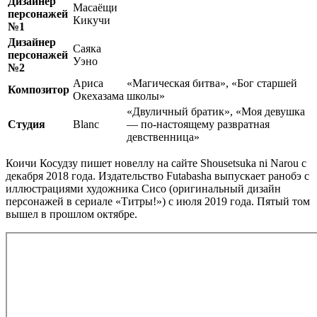
Дизайнер
Масаёщи
персонажей
Кикучи
№1
Дизайнер
Саяка
персонажей
Уэно
№2
Ариса
«Магическая битва», «Бог старшей
Композитор
Окехазама
школы»
«Двуличный братик», «Моя девушка
Студия
Blanc
— по-настоящему развратная
девственница»
Коичи Косудзу пишет новеллу на сайте Shousetsuka ni Narou с
декабря 2018 года. Издательство Futabasha выпускает ранобэ с
иллюстрациями художника Сисо (оригинальный дизайн
персонажей в сериале «Титры!») с июля 2019 года. Пятый том
вышел в прошлом октябре.