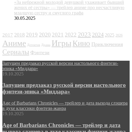
«За небрежной молодой девушкой ухаживает бывший
жених её сестры» — трейлер аниме про несчастливую
младшую сестру и смуглого графа
30.05.2025
ЖАНРЫ
2023
2024
2019
2020
2021
2022
2018
2017
2025
2026
Игры
Аниме
Кино
Приключения
Детектив
Драма
Сериалы
Фэнтези
Запущен предзаказ русской версии настольного фэнтези-
эпика «Миддара»
19.10.2025
Запущен предзаказ русской версии настольного
фэнтези-эпика «Миддара»
Age of Barbarians Chronicles — трейлер и дата выхода слэшера
в духе классики фэнтези-жанра
19.10.2025
Age of Barbarians Chronicles — трейлер и дата
выхода слэшера в духе классики фэнтези-жанра