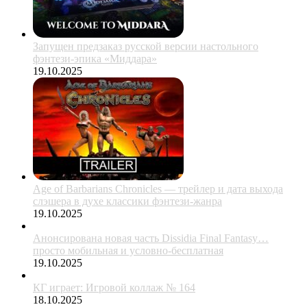
Запущен предзаказ русской версии настольного
фэнтези-эпика «Миддара»
19.10.2025
Age of Barbarians Chronicles — трейлер и дата выхода
слэшера в духе классики фэнтези-жанра
19.10.2025
Анонсирована новая часть Dissidia Final Fantasy…
просто мобильная и условно-бесплатная
19.10.2025
КГ играет: Игровой коллаж № 164
18.10.2025