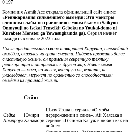
0
197
Компания Asmik Ace открыла официальный сайт аниме
«Реинкарнация сильнейшего оммёдзи: Эти монстры
слишком слабы по сравнению с моим ёкаем»
(
Saikyou
Onmyouji no Isekai Tenseiki: Geboku no Youkai-domo ni
Kurabete Monster ga Yowasugirunda ga
). Сериал начнёт
выходить в январе 2023 года.
После предательства своих товарищей Харуёщи, сильнейший
оммёдзи, оказался на грани смерти. Надеясь прожить более
счастливую жизнь, он применил секретную технику
реинкарнации и отправился в другой мир. Новая семья
Харуёщи — маги, но магия, которую он, кстати, не
унаследовал, меркнет по сравнению со способностями
оммёдзи из прошлой жизни.
Сэйю
Щизу Изава в сериале «О моём
Сэйка
Юмири
перерождении в слизь», Ай Хаясака в
Лампроуг
Ханамори
сериале «Госпожа Кагуя: в любви как на
войне»