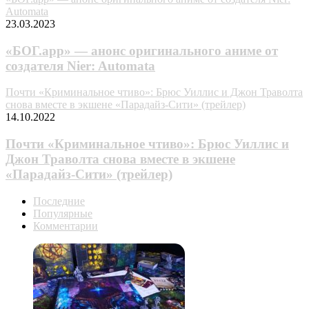
Automata
23.03.2023
«БОГ.app» — анонс оригинального аниме от
создателя Nier: Automata
Почти «Криминальное чтиво»: Брюс Уиллис и Джон Траволта
снова вместе в экшене «Парадайз-Сити» (трейлер)
14.10.2022
Почти «Криминальное чтиво»: Брюс Уиллис и
Джон Траволта снова вместе в экшене
«Парадайз-Сити» (трейлер)
Последние
Популярные
Комментарии