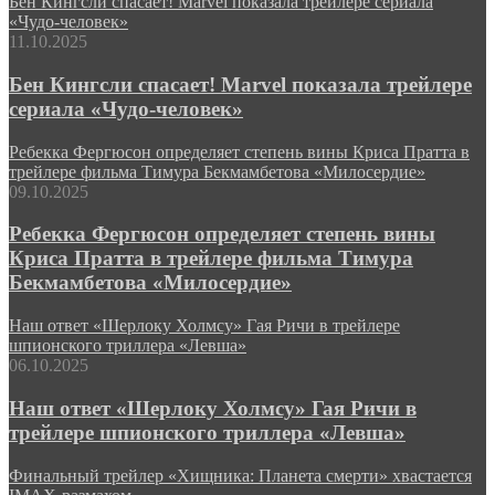
Бен Кингсли спасает! Marvel показала трейлере сериала
«Чудо-человек»
11.10.2025
Бен Кингсли спасает! Marvel показала трейлере
сериала «Чудо-человек»
Ребекка Фергюсон определяет степень вины Криса Пратта в
трейлере фильма Тимура Бекмамбетова «Милосердие»
09.10.2025
Ребекка Фергюсон определяет степень вины
Криса Пратта в трейлере фильма Тимура
Бекмамбетова «Милосердие»
Наш ответ «Шерлоку Холмсу» Гая Ричи в трейлере
шпионского триллера «Левша»
06.10.2025
Наш ответ «Шерлоку Холмсу» Гая Ричи в
трейлере шпионского триллера «Левша»
Финальный трейлер «Хищника: Планета смерти» хвастается