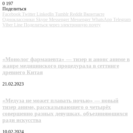
0
197
Поделиться
Facebook
Twitter
LinkedIn
Tumblr
Reddit
Вконтакте
Одноклассники
Skype
Messenger
Messenger
WhatsApp
Telegram
Viber
Line
Поделиться через электронную почту
Похожие фильмы
«Монолог фармацевта» — тизер и анонс аниме в
жанре медицинского процедурала в сеттинге
древнего Китая
21.02.2023
«Медуза не может плавать ночью» — новый
тизер аниме, рассказывающего о четырёх
совершенно разных девушках, объединяющихся
ради искусства
10.02.2024