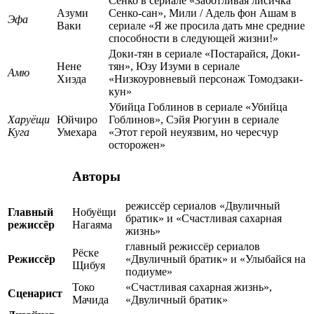
Сенко в сериале «Заботливая лисичка
Азуми
Сенко-сан», Мили / Адель фон Ашам в
Эфа
Ваки
сериале «Я же просила дать мне средние
способности в следующей жизни!»
Доки-тян в сериале «Постарайся, Доки-
Нене
тян», Юзу Изуми в сериале
Амю
Хиэда
«Низкоуровневый персонаж Томодзаки-
кун»
Убийца Гоблинов в сериале «Убийца
Харуёщи
Юйчиро
Гоблинов», Сэйя Рюгуин в сериале
Куга
Умехара
«Этот герой неуязвим, но чересчур
осторожен»
Авторы
режиссёр сериалов «Двуличный
Главный
Нобуёщи
братик» и «Счастливая сахарная
режиссёр
Нагаяма
жизнь»
главный режиссёр сериалов
Рёске
Режиссёр
«Двуличный братик» и «Улыбайся на
Щибуя
подиуме»
Токо
«Счастливая сахарная жизнь»,
Сценарист
Мачида
«Двуличный братик»