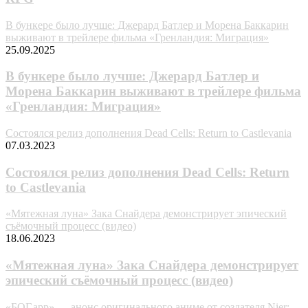
В бункере было лучше: Джерард Батлер и Морена Баккарин
выживают в трейлере фильма «Гренландия: Миграция»
25.09.2025
В бункере было лучше: Джерард Батлер и
Морена Баккарин выживают в трейлере фильма
«Гренландия: Миграция»
Состоялся релиз дополнения Dead Cells: Return to Castlevania
07.03.2023
Состоялся релиз дополнения Dead Cells: Return
to Castlevania
«Мятежная луна» Зака Снайдера демонстрирует эпический
съёмочный процесс (видео)
18.06.2023
«Мятежная луна» Зака Снайдера демонстрирует
эпический съёмочный процесс (видео)
«БОГ.app» — анонс оригинального аниме от создателя Nier: