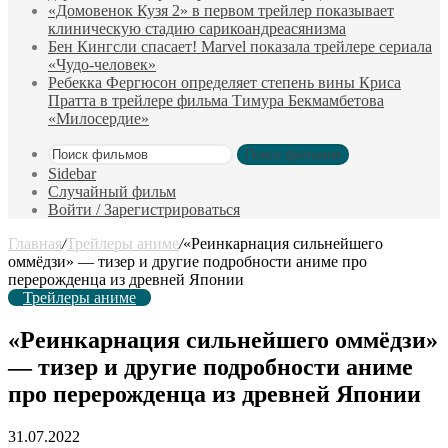
«Домовенок Кузя 2» в первом трейлер показывает
клиническую стадию сарикоандреасянизма
Бен Кингсли спасает! Marvel показала трейлере сериала
«Чудо-человек»
Ребекка Фергюсон определяет степень вины Криса
Пратта в трейлере фильма Тимура Бекмамбетова
«Милосердие»
Поиск фильмов
Sidebar
Случайный фильм
Войти / Зарегистрироваться
Главная
/
Трейлеры аниме
/
«Реинкарнация сильнейшего
оммёдзи» — тизер и другие подробности аниме про
перерожденца из древней Японии
Трейлеры аниме
«Реинкарнация сильнейшего оммёдзи»
— тизер и другие подробности аниме
про перерожденца из древней Японии
31.07.2022