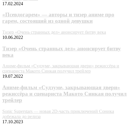
17.02.2024
«Псевдогарем» — авторы и тизер аниме про
гарем, состоящий из одной девушки
Тизер «Очень странных дел» анонсирует битву века
10.06.2022
Тизер «Очень странных дел» анонсирует битву
века
Аниме-фильм «Судзуме, закрывающая двери» режиссёра и
сценариста Макото Синкая получил трейлер
19.07.2022
Аниме-фильм «Судзуме, закрывающая двери»
режиссёра и сценариста Макото Синкая получил
трейлер
Sonic Superstars — новая 2D-часть приключений Соника
добежала до релиза
17.10.2023