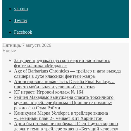
vk.com
Twitter
Facebook
Пятница, 7 августа 2026
Новые
Запущен предзаказ русской версии настольного
фэнтези-эпика «Миддара»
Age of Barbarians Chronicles — трейлер и дата выхода
слэшера в духе классики фэнтези-жанра
Анонсирована новая часть Dissidia Final Fantasy…
просто мобильная и условно-бесплатная
КГ играет: Игровой коллаж № 164
Рэйчел Макадамс вынуждена спасать токсичного
мужика в трейлере фильма «Пришлите помощь»
режиссёра Сэма Рэйми
Каникулам Марка Уолберга в трейлере экшена
«Семейный план 2» мешает Кит Харингтон
Арни бы столько не пробежал: Глен Пауэлл хорошо
держит темп в трейлере экшена «Бегущий человек»