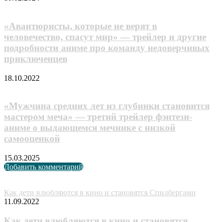
«Авантюристы, которые не верят в
человечество, спасут мир» — трейлер и другие
подробности аниме про команду недоверчивых
приключенцев
18.10.2022
«Мужчина средних лет из глубинки становится
мастером меча» — третий трейлер фэнтези-
аниме о выдающемся мечнике с низкой
самооценкой
15.03.2025
Добавить комментарий
Случайные анонсы
Как дети влюбляются в кино и становятся Спилбергами
11.09.2022
Как дети влюбляются в кино и становятся