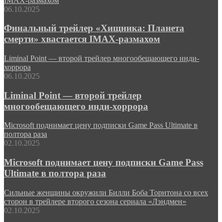
IMAX-размахом
06.10.2025
Финальный трейлер «Хищника: Планета
смерти» хвастается IMAX-размахом
Liminal Point — второй трейлер многообещающего инди-
хоррора
06.10.2025
Liminal Point — второй трейлер
многообещающего инди-хоррора
Microsoft поднимает цену подписки Game Pass Ultimate в
полтора раза
02.10.2025
Microsoft поднимает цену подписки Game Pass
Ultimate в полтора раза
Сильные женщины окружили Билли Боба Торнтона со всех
сторон в трейлере второго сезона сериала «Лэндмен»
02.10.2025