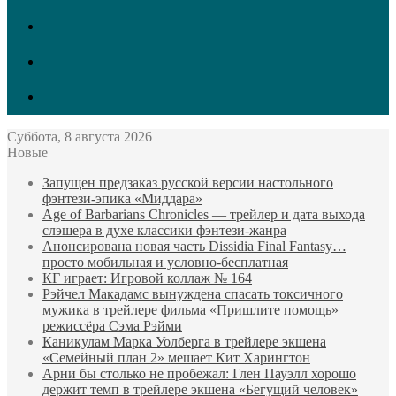
vk.com
Twitter
Facebook
Суббота, 8 августа 2026
Новые
Запущен предзаказ русской версии настольного
фэнтези-эпика «Миддара»
Age of Barbarians Chronicles — трейлер и дата выхода
слэшера в духе классики фэнтези-жанра
Анонсирована новая часть Dissidia Final Fantasy…
просто мобильная и условно-бесплатная
КГ играет: Игровой коллаж № 164
Рэйчел Макадамс вынуждена спасать токсичного
мужика в трейлере фильма «Пришлите помощь»
режиссёра Сэма Рэйми
Каникулам Марка Уолберга в трейлере экшена
«Семейный план 2» мешает Кит Харингтон
Арни бы столько не пробежал: Глен Пауэлл хорошо
держит темп в трейлере экшена «Бегущий человек»