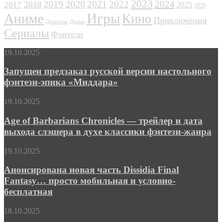
2023
2024
2019
2020
2021
2022
2018
2017
2025
2026
Игры
Аниме
Кино
Приключения
Детектив
Драма
Сериалы
Фэнтези
Запущен
19.10.2025
предзаказ
русской
Запущен предзаказ русской версии настольного
версии
фэнтези-эпика «Миддара»
настольного
фэнтези-
Age
19.10.2025
эпика
of
«Миддара»
Barbarians
Age of Barbarians Chronicles — трейлер и дата
Chronicles
выхода слэшера в духе классики фэнтези-жанра
—
трейлер
Анонсирована
19.10.2025
и
новая
дата
часть
Анонсирована новая часть Dissidia Final
выхода
Dissidia
Fantasy… просто мобильная и условно-
слэшера
Final
в
бесплатная
Fantasy…
духе
просто
классики
КГ
18.10.2025
мобильная
фэнтези-
играет:
и