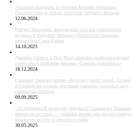
Антонио Бандерас и Оливия Колман помогают
Паддингтону в новом трейлере третьего фильма
12.06.2024
Рэйчел Макадамс вынуждена спасать токсичного
мужика в трейлере фильма «Пришлите помощь»
режиссёра Сэма Рэйми
14.10.2025
Дженна Ортега и Пол Радд сбивают мифологическое
существо в трейлере фильма «Смерть единорога»
18.12.2024
Главный трейлер аниме «Бесклассовый герой: Да мне
всё равно не нужны эти ваши навыки» раскрыл дату
премьеры сериала
09.09.2025
«За небрежной молодой девушкой ухаживает бывший
жених её сестры» — трейлер аниме про несчастливую
младшую сестру и смуглого графа
30.05.2025
ЖАНРЫ