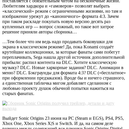
поставляется с обязательным читом на бесконечные жизни.
Любителям хардкора и «гамоверов» позволят выбрать
«классический» режим с ограниченными жизнями, но там и
изображение урежут до «каноничного» формата 4:3. Зачем
при таком раскладе покупать новую версию десять раз
купленных игр — вопрос сложный, но такое вот хитрое
решение приняли авторы сборника…
…Тем более что им ведь надо продавать боковушки для
экрана в классическом режиме! Да, пока Konami создаёт
крутейшие коллекционки, за которые фанаты сами побегут
переплачивать, Sega нашла другой источник дополнительной
прибыли: распил контента на DLC. Хотите классическую
музыку? DLC. Новые харкорные задания? DLC. Анимации в
меню? DLC. Бэкграунды для формата 4:3? DLC («бесплатное»
при оформлении предзаказов). Вроде бы и ничего страшного,
а единственная табличка мигом добавляет сделанном с
любовью проекту душок обычной попытки нажиться на
старых фанатах.
Выйдет Sonic Origins 23 июня на PC (Steam и EGS), PS4, PS5,
Xbox One, Xbox Series X|S и Switch. И да, на самом деле
разница между содержащей все плюшки Sonic Origins Digital