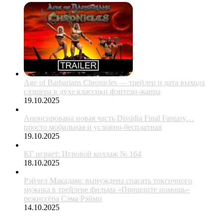
Age of Barbarians Chronicles — трейлер и дата выхода
слэшера в духе классики фэнтези-жанра
19.10.2025
Анонсирована новая часть Dissidia Final Fantasy…
просто мобильная и условно-бесплатная
19.10.2025
КГ играет: Игровой коллаж № 164
18.10.2025
Рэйчел Макадамс вынуждена спасать токсичного
мужика в трейлере фильма «Пришлите помощь»
режиссёра Сэма Рэйми
14.10.2025