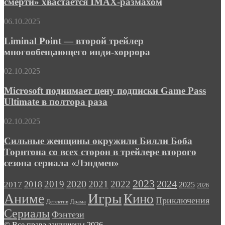
смерти» хвастается IMAX-размахом
триллера
смерти»
«Левша»
хвастается
Liminal
06.10.2025
IMAX-
Point
размахом
—
Liminal Point — второй трейлер
второй
многообещающего инди-хоррора
трейлер
многообещающего
Microsoft
02.10.2025
инди-
поднимает
хоррора
цену
Microsoft поднимает цену подписки Game Pass
подписки
Ultimate в полтора раза
Game
Pass
Сильные
02.10.2025
Ultimate
женщины
в
окружили
Сильные женщины окружили Билли Боба
полтора
Билли
Торнтона со всех сторон в трейлере второго
раза
Боба
сезона сериала «Лэндмен»
Торнтона
со
2023
2024
2019
2020
2021
2022
2018
всех
2017
2025
2026
сторон
Игры
Аниме
Кино
Приключения
в
Детектив
Драма
трейлере
Сериалы
Фэнтези
второго
© Все права защищены 2026