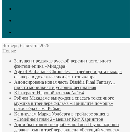
vk.com
Twitter
Facebook
Четверг, 6 августа 2026
Новые
Запущен предзаказ русской версии настольного
фэнтези-эпика «Миддара»
Age of Barbarians Chronicles — трейлер и дата выхода
слэшера в духе классики фэнтези-жанра
Анонсирована новая часть Dissidia Final Fantasy…
просто мобильная и условно-бесплатная
КГ играет: Игровой коллаж № 164
Рэйчел Макадамс вынуждена спасать токсичного
мужика в трейлере фильма «Пришлите помощь»
режиссёра Сэма Рэйми
Каникулам Марка Уолберга в трейлере экшена
«Семейный план 2» мешает Кит Харингтон
Арни бы столько не пробежал: Глен Пауэлл хорошо
держит темп в трейлере экшена «Бегущий человек»