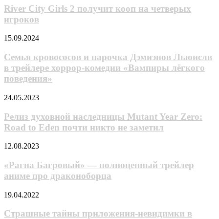
свежем
Girls
River City Girls 2 получит кооп на четверых
тизере
2
игроков
получит
кооп
Семья
15.09.2024
на
кровососов
четверых
и
Семья кровососов и парочка Дэмиэнов Льюислв
игроков
парочка
в трейлере хоррор-комедии «Вампиры лёгкого
Дэмиэнов
поведения»
Льюислв
в
Релиз
24.05.2023
трейлере
духовной
хоррор-
наследницы
Релиз духовной наследницы Mutant Year Zero:
комедии
Mutant
«Вампиры
Road to Eden почти никто не заметил
Year
лёгкого
Zero:
поведения»
«Рагна
12.08.2023
Road
Багровый»
to
—
«Рагна Багровый» — полноценный трейлер
Eden
полноценный
аниме про драконоборца
почти
трейлер
никто
аниме
не
Страшные
19.04.2022
про
заметил
тайны
драконоборца
приложения-
Страшные тайны приложения-невидимки в