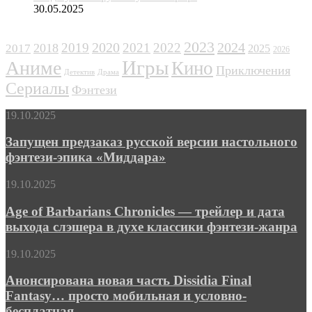
30.05.2025
ЖАНРЫ
2023
2024
2019
2020
2021
2022
2018
2017
2025
2026
Игры
Аниме
Кино
Приключения
Детектив
Драма
Сериалы
Фэнтези
Запущен
19.10.2025
предзаказ
русской
Запущен предзаказ русской версии настольного
версии
фэнтези-эпика «Миддара»
настольного
фэнтези-
Age
19.10.2025
эпика
of
«Миддара»
Barbarians
Age of Barbarians Chronicles — трейлер и дата
Chronicles
выхода слэшера в духе классики фэнтези-жанра
—
трейлер
Анонсирована
19.10.2025
и
новая
дата
часть
Анонсирована новая часть Dissidia Final
выхода
Dissidia
Fantasy… просто мобильная и условно-
слэшера
Final
в
бесплатная