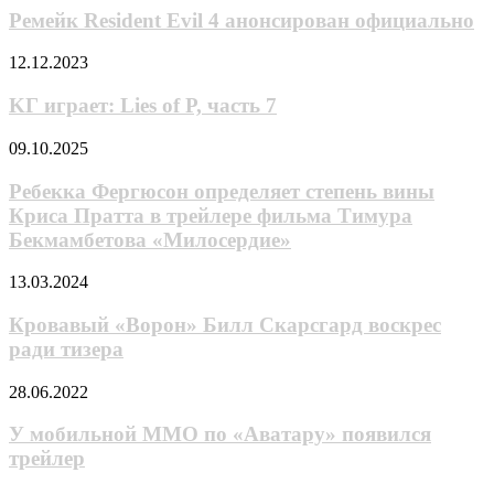
Evil
Ремейк Resident Evil 4 анонсирован официально
4
анонсирован
KГ
12.12.2023
официально
игpaeт:
Lies
KГ игpaeт: Lies of P, чacть 7
of
P,
Ребекка
09.10.2025
чacть
Фергюсон
7
определяет
Ребекка Фергюсон определяет степень вины
степень
Криса Пратта в трейлере фильма Тимура
вины
Бекмамбетова «Милосердие»
Криса
Пратта
Кровавый
13.03.2024
в
«Ворон»
трейлере
Билл
Кровавый «Ворон» Билл Скарсгард воскрес
фильма
Скарсгард
Тимура
ради тизера
воскрес
Бекмамбетова
ради
«Милосердие»
У
28.06.2022
тизера
мобильной
MMO
У мобильной MMO по «Аватару» появился
по
трейлер
«Аватару»
появился