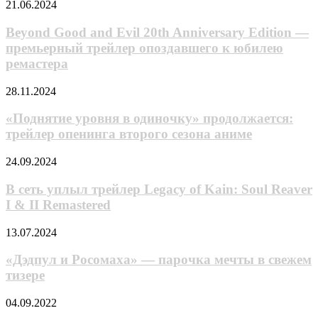
Beyond
21.06.2024
трейлер
Good
and
Beyond Good and Evil 20th Anniversary Edition —
Evil
премьерный трейлер опоздавшего к юбилею
20th
ремастера
Anniversary
Edition
«Поднятие
28.11.2024
—
уровня
премьерный
в
«Поднятие уровня в одиночку» продолжается:
трейлер
одиночку»
опоздавшего
трейлер опенинга второго сезона аниме
продолжается:
к
трейлер
юбилею
В
24.09.2024
опенинга
ремастера
сеть
второго
уплыл
В сеть уплыл трейлер Legacy of Kain: Soul Reaver
сезона
трейлер
I & II Remastered
аниме
Legacy
of
«Дэдпул
13.07.2024
Kain:
и
Soul
Росомаха»
«Дэдпул и Росомаха» — парочка мечты в свежем
Reaver
—
тизере
I
парочка
&
мечты
II
River
04.09.2022
в
Remastered
City