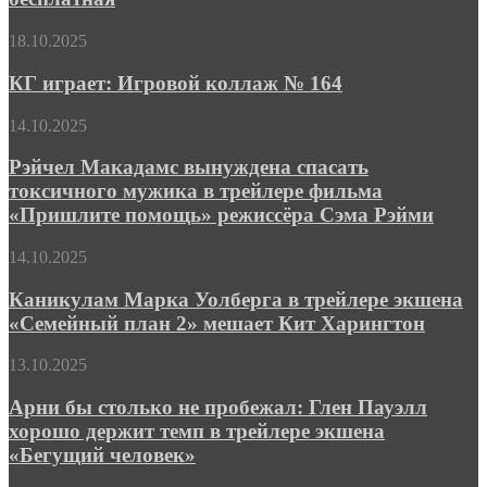
Fantasy…
духе
просто
классики
КГ
18.10.2025
мобильная
фэнтези-
играет:
и
жанра
Игровой
КГ играет: Игровой коллаж № 164
условно-
коллаж
бесплатная
№
Рэйчел
14.10.2025
164
Макадамс
вынуждена
Рэйчел Макадамс вынуждена спасать
спасать
токсичного мужика в трейлере фильма
токсичного
«Пришлите помощь» режиссёра Сэма Рэйми
мужика
в
Каникулам
14.10.2025
трейлере
Марка
фильма
Уолберга
Каникулам Марка Уолберга в трейлере экшена
«Пришлите
в
помощь»
«Семейный план 2» мешает Кит Харингтон
трейлере
режиссёра
экшена
Сэма
Арни
13.10.2025
«Семейный
Рэйми
бы
план
столько
Арни бы столько не пробежал: Глен Пауэлл
2»
не
хорошо держит темп в трейлере экшена
мешает
пробежал:
Кит
«Бегущий человек»
Глен
Харингтон
Пауэлл