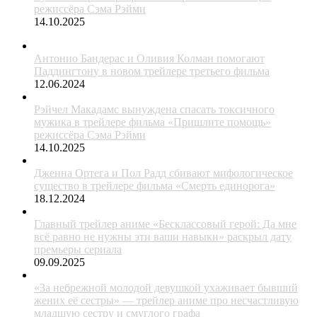
режиссёра Сэма Рэйми
14.10.2025
Антонио Бандерас и Оливия Колман помогают
Паддингтону в новом трейлере третьего фильма
12.06.2024
Рэйчел Макадамс вынуждена спасать токсичного
мужика в трейлере фильма «Пришлите помощь»
режиссёра Сэма Рэйми
14.10.2025
Дженна Ортега и Пол Радд сбивают мифологическое
существо в трейлере фильма «Смерть единорога»
18.12.2024
Главный трейлер аниме «Бесклассовый герой: Да мне
всё равно не нужны эти ваши навыки» раскрыл дату
премьеры сериала
09.09.2025
«За небрежной молодой девушкой ухаживает бывший
жених её сестры» — трейлер аниме про несчастливую
младшую сестру и смуглого графа