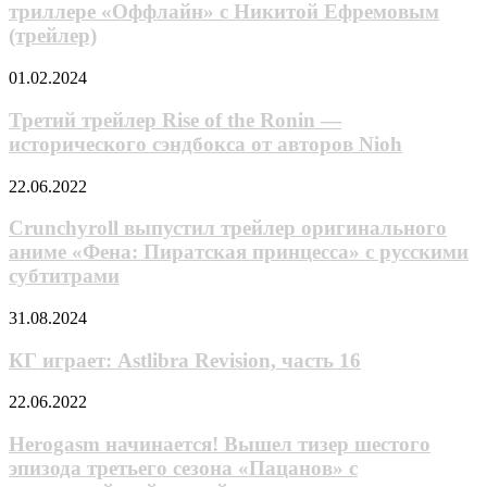
невидимки
триллере «Оффлайн» с Никитой Ефремовым
в
(трейлер)
триллере
«Оффлайн»
Третий
01.02.2024
с
трейлер
Никитой
Rise
Третий трейлер Rise of the Ronin —
Ефремовым
of
(трейлер)
исторического сэндбокса от авторов Nioh
the
Ronin
Crunchyroll
22.06.2022
—
выпустил
исторического
трейлер
Crunchyroll выпустил трейлер оригинального
сэндбокса
оригинального
аниме «Фена: Пиратская принцесса» с русскими
от
аниме
авторов
субтитрами
«Фена:
Nioh
Пиратская
КГ
31.08.2024
принцесса»
играет:
с
Astlibra
КГ играет: Astlibra Revision, часть 16
русскими
Revision,
субтитрами
часть
Herogasm
22.06.2022
16
начинается!
Вышел
Herogasm начинается! Вышел тизер шестого
тизер
эпизода третьего сезона «Пацанов» с
шестого