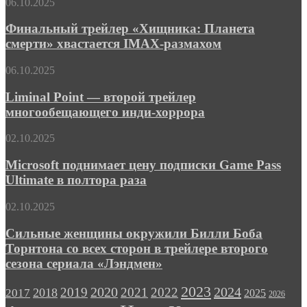
Финальный
06.10.2025
в
трейлер
трейлере
«Хищника:
Финальный трейлер «Хищника: Планета
шпионского
Планета
смерти» хвастается IMAX-размахом
триллера
смерти»
«Левша»
хвастается
Liminal
06.10.2025
IMAX-
Point
размахом
—
Liminal Point — второй трейлер
второй
многообещающего инди-хоррора
трейлер
многообещающего
Microsoft
02.10.2025
инди-
поднимает
хоррора
цену
Microsoft поднимает цену подписки Game Pass
подписки
Ultimate в полтора раза
Game
Pass
Сильные
02.10.2025
Ultimate
женщины
в
окружили
Сильные женщины окружили Билли Боба
полтора
Билли
Торнтона со всех сторон в трейлере второго
раза
Боба
сезона сериала «Лэндмен»
Торнтона
со
2023
2024
2019
2020
2021
2022
2018
всех
2017
2025
2026
сторон