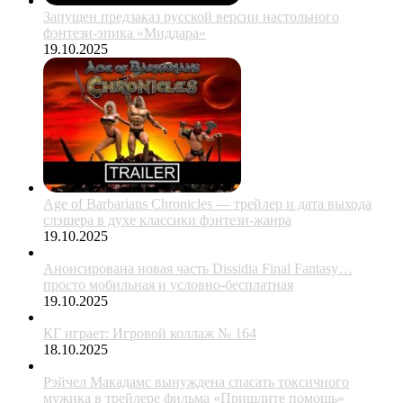
Запущен предзаказ русской версии настольного
фэнтези-эпика «Миддара»
19.10.2025
Age of Barbarians Chronicles — трейлер и дата выхода
слэшера в духе классики фэнтези-жанра
19.10.2025
Анонсирована новая часть Dissidia Final Fantasy…
просто мобильная и условно-бесплатная
19.10.2025
КГ играет: Игровой коллаж № 164
18.10.2025
Рэйчел Макадамс вынуждена спасать токсичного
мужика в трейлере фильма «Пришлите помощь»