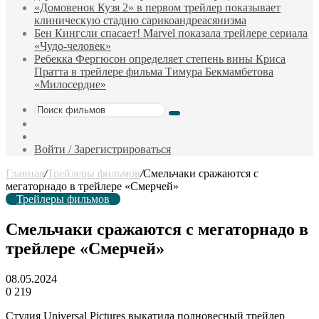
«Домовенок Кузя 2» в первом трейлер показывает
клиническую стадию сарикоандреасянизма
Бен Кингсли спасает! Marvel показала трейлере сериала
«Чудо-человек»
Ребекка Фергюсон определяет степень вины Криса
Пратта в трейлере фильма Тимура Бекмамбетова
«Милосердие»
Поиск
Sidebar
фильмов
Случайный
фильм
Войти / Зарегистрироваться
Главная
/
Трейлеры фильмов
/
Смельчаки сражаются с
мегаторнадо в трейлере «Смерчей»
Трейлеры фильмов
Смельчаки сражаются с мегаторнадо в
трейлере «Смерчей»
08.05.2024
0
219
Студия Universal Pictures выкатила полновесный трейлер