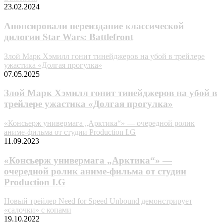
23.02.2024
Анонсировали переиздание классической
дилогии Star Wars: Battlefront
Злой Марк Хэмилл гонит тинейджеров на убой в трейлере
ужастика «Долгая прогулка»
07.05.2025
Злой Марк Хэмилл гонит тинейджеров на убой в
трейлере ужастика «Долгая прогулка»
«Консьерж универмага „Арктика“» — очередной ролик
аниме-фильма от студии Production I.G
11.09.2023
«Консьерж универмага „Арктика“» —
очередной ролик аниме-фильма от студии
Production I.G
Новый трейлер Need for Speed Unbound демонстрирует
«салочки» с копами
19.10.2022