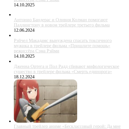
14.10.2025
Антонио Бандерас и Оливия Колман помогают
Паддингтону в новом трейлере третьего фильма
12.06.2024
Рэйчел Макадамс вынуждена спасать токсичного
мужика в трейлере фильма «Пришлите помощь»
режиссёра Сэма Рэйми
14.10.2025
Дженна Ортега и Пол Радд сбивают мифологическое
существо в трейлере фильма «Смерть единорога»
18.12.2024
Главный трейлер аниме «Бесклассовый герой: Да мне