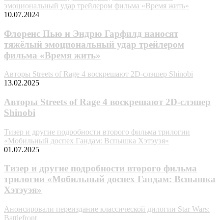
эмоциональный удар трейлером фильма «Время жить»
10.07.2024
Флоренс Пью и Эндрю Гарфилд наносят
тяжёлый эмоциональный удар трейлером
фильма «Время жить»
Авторы Streets of Rage 4 воскрешают 2D-слэшер Shinobi
13.02.2025
Авторы Streets of Rage 4 воскрешают 2D-слэшер
Shinobi
Тизер и другие подробности второго фильма трилогии
«Мобильный доспех Гандам: Вспышка Хэтэуэя»
01.07.2025
Тизер и другие подробности второго фильма
трилогии «Мобильный доспех Гандам: Вспышка
Хэтэуэя»
Анонсировали переиздание классической дилогии Star Wars:
Battlefront