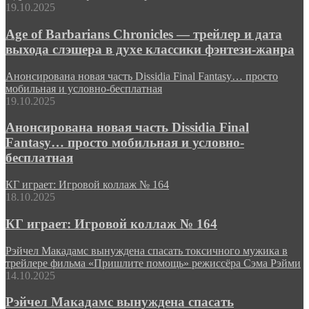
19.10.2025
Age of Barbarians Chronicles — трейлер и дата
выхода слэшера в духе классики фэнтези-жанра
Анонсирована новая часть Dissidia Final Fantasy… просто
мобильная и условно-бесплатная
19.10.2025
Анонсирована новая часть Dissidia Final
Fantasy… просто мобильная и условно-
бесплатная
КГ играет: Игровой коллаж № 164
18.10.2025
КГ играет: Игровой коллаж № 164
Рэйчел Макадамс вынуждена спасать токсичного мужика в
трейлере фильма «Пришлите помощь» режиссёра Сэма Рэйми
14.10.2025
Рэйчел Макадамс вынуждена спасать