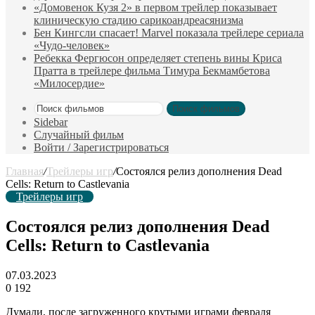
«Домовенок Кузя 2» в первом трейлер показывает
клиническую стадию сарикоандреасянизма
Бен Кингсли спасает! Marvel показала трейлере сериала
«Чудо-человек»
Ребекка Фергюсон определяет степень вины Криса
Пратта в трейлере фильма Тимура Бекмамбетова
«Милосердие»
Поиск фильмов
Sidebar
Случайный фильм
Войти / Зарегистрироваться
Главная
/
Трейлеры игр
/
Состоялся релиз дополнения Dead
Cells: Return to Castlevania
Трейлеры игр
Состоялся релиз дополнения Dead
Cells: Return to Castlevania
07.03.2023
0
192
Думали, после загруженного крутыми играми февраля