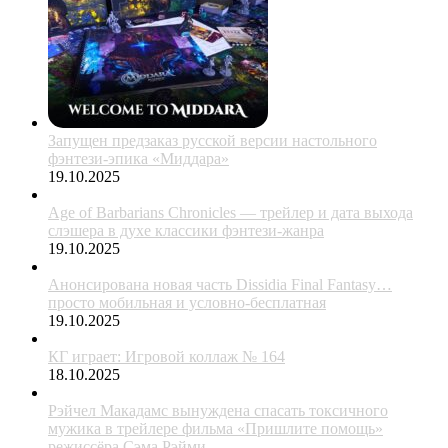
Запущен предзаказ русской версии настольного
фэнтези-эпика «Миддара»
19.10.2025
Age of Barbarians Chronicles — трейлер и дата выхода
слэшера в духе классики фэнтези-жанра
19.10.2025
Анонсирована новая часть Dissidia Final Fantasy…
просто мобильная и условно-бесплатная
19.10.2025
КГ играет: Игровой коллаж № 164
18.10.2025
Рэйчел Макадамс вынуждена спасать токсичного
мужика в трейлере фильма «Пришлите помощь»
режиссёра Сэма Рэйми