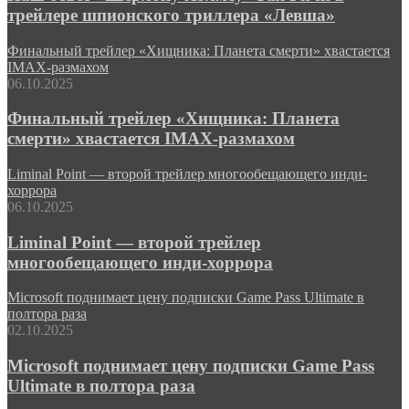
трейлере шпионского триллера «Левша»
Финальный трейлер «Хищника: Планета смерти» хвастается
IMAX-размахом
06.10.2025
Финальный трейлер «Хищника: Планета
смерти» хвастается IMAX-размахом
Liminal Point — второй трейлер многообещающего инди-
хоррора
06.10.2025
Liminal Point — второй трейлер
многообещающего инди-хоррора
Microsoft поднимает цену подписки Game Pass Ultimate в
полтора раза
02.10.2025
Microsoft поднимает цену подписки Game Pass
Ultimate в полтора раза