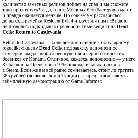
количество заметных релизов пойдёт на спад и вы сможете-
таки продохнуть? И да, и нет. Мощных блокбастеров в марте
и правда ожидается меньше. Но совсем уж расслабиться
до выхода ремейка Resident Evil 4 индустрия нам всё равно
не позволит, подкидывая прелюбопытные вещи типа
Dead
Cells: Return to Castlevania
.
Return to Castlevania — большое дополнение к популярному
roguelike-экшену
Dead Cells
, под завязку наполненное
фансервисом для любителей культовой серии готических
боевиков от Konami. Отличное, кажется, дополнение — у него
87 баллов на OpenCritic и 97% положительных отзывов
в Steam. Если же вы всё равно сомневаетесь, стоит ли тратить
385 рублей (дешевле, чем в Турции) — предлагаем глянуть
геймплейную демонстрацию от Game Informer: