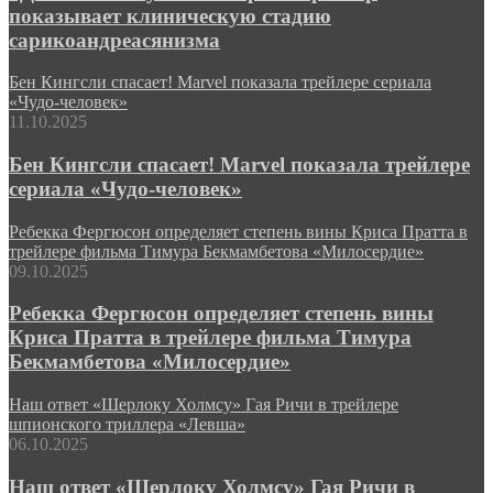
показывает клиническую стадию
сарикоандреасянизма
Бен Кингсли спасает! Marvel показала трейлере сериала
«Чудо-человек»
11.10.2025
Бен Кингсли спасает! Marvel показала трейлере
сериала «Чудо-человек»
Ребекка Фергюсон определяет степень вины Криса Пратта в
трейлере фильма Тимура Бекмамбетова «Милосердие»
09.10.2025
Ребекка Фергюсон определяет степень вины
Криса Пратта в трейлере фильма Тимура
Бекмамбетова «Милосердие»
Наш ответ «Шерлоку Холмсу» Гая Ричи в трейлере
шпионского триллера «Левша»
06.10.2025
Наш ответ «Шерлоку Холмсу» Гая Ричи в