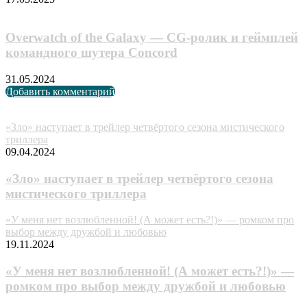
Overwatch of the Galaxy — CG-ролик и геймплей
командного шутера Concord
31.05.2024
Добавить комментарий
Случайные анонсы
«Зло» наступает в трейлер четвёртого сезона мистического
триллера
09.04.2024
«Зло» наступает в трейлер четвёртого сезона
мистического триллера
«У меня нет возлюбленной! (А может есть?!)» — ромком про
выбор между дружбой и любовью
19.11.2024
«У меня нет возлюбленной! (А может есть?!)» —
ромком про выбор между дружбой и любовью