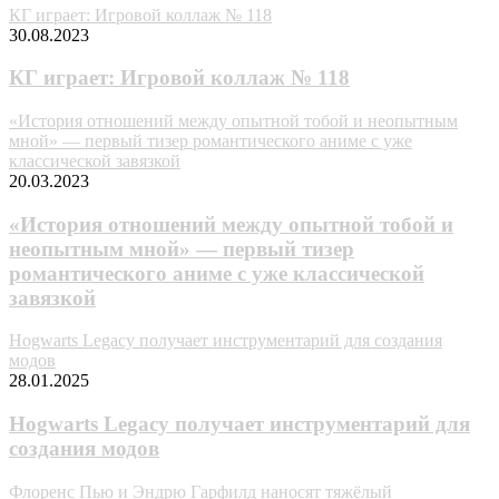
КГ играет: Игровой коллаж № 118
30.08.2023
КГ играет: Игровой коллаж № 118
«История отношений между опытной тобой и неопытным
мной» — первый тизер романтического аниме с уже
классической завязкой
20.03.2023
«История отношений между опытной тобой и
неопытным мной» — первый тизер
романтического аниме с уже классической
завязкой
Hogwarts Legacy получает инструментарий для создания
модов
28.01.2025
Hogwarts Legacy получает инструментарий для
создания модов
Флоренс Пью и Эндрю Гарфилд наносят тяжёлый