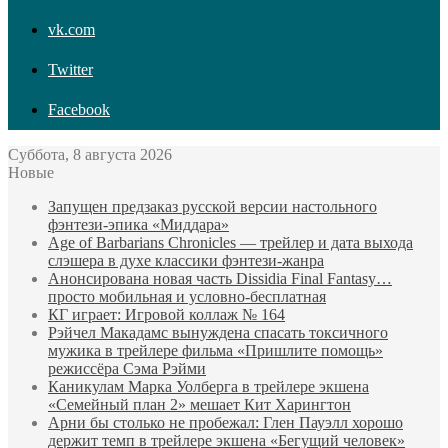
vk.com
Twitter
Facebook
Суббота, 8 августа 2026
Новые
Запущен предзаказ русской версии настольного
фэнтези-эпика «Миддара»
Age of Barbarians Chronicles — трейлер и дата выхода
слэшера в духе классики фэнтези-жанра
Анонсирована новая часть Dissidia Final Fantasy…
просто мобильная и условно-бесплатная
КГ играет: Игровой коллаж № 164
Рэйчел Макадамс вынуждена спасать токсичного
мужика в трейлере фильма «Пришлите помощь»
режиссёра Сэма Рэйми
Каникулам Марка Уолберга в трейлере экшена
«Семейный план 2» мешает Кит Харингтон
Арни бы столько не пробежал: Глен Пауэлл хорошо
держит темп в трейлере экшена «Бегущий человек»