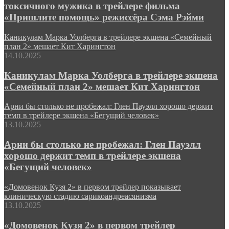
токсичного мужика в трейлере фильма
«Пришлите помощь» режиссёра Сэма Рэйми
Каникулам Марка Уолберга в трейлере экшена «Семейный
план 2» мешает Кит Харингтон
14.10.2025
Каникулам Марка Уолберга в трейлере экшена
«Семейный план 2» мешает Кит Харингтон
Арни бы столько не пробежал: Глен Пауэлл хорошо держит
темп в трейлере экшена «Бегущий человек»
13.10.2025
Арни бы столько не пробежал: Глен Пауэлл
хорошо держит темп в трейлере экшена
«Бегущий человек»
«Домовенок Кузя 2» в первом трейлер показывает
клиническую стадию сарикоандреасянизма
13.10.2025
«Домовенок Кузя 2» в первом трейлер