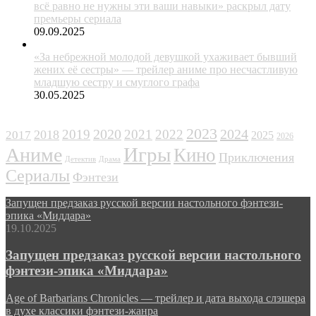
всё равно не нужны эти ваши навыки» раскрыл дату
премьеры сериала
09.09.2025
«За небрежной молодой девушкой ухаживает бывший
жених её сестры» — трейлер аниме про несчастливую
младшую сестру и смуглого графа
30.05.2025
ЖАНРЫ
2023
2024
2019
2020
2021
2022
2018
2017
2025
2026
Игры
Аниме
Кино
Приключения
Детектив
Драма
Сериалы
Фэнтези
Запущен предзаказ русской версии настольного фэнтези-
эпика «Миддара»
19.10.2025
Запущен предзаказ русской версии настольного
фэнтези-эпика «Миддара»
Age of Barbarians Chronicles — трейлер и дата выхода слэшера
в духе классики фэнтези-жанра