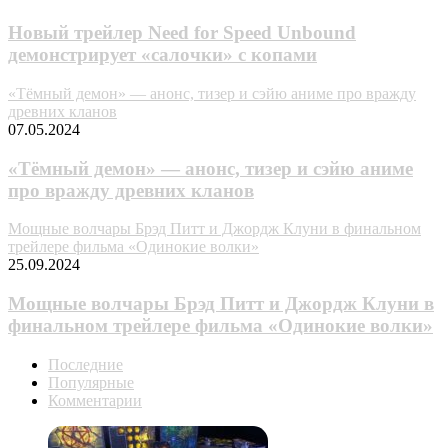
Новый трейлер Need for Speed Unbound
демонстрирует «салочки» с копами
«Тёмный демон» — анонс, тизер и сэйю аниме про вражду
древних кланов
07.05.2024
«Тёмный демон» — анонс, тизер и сэйю аниме
про вражду древних кланов
Мощные волчары Брэд Питт и Джордж Клуни в финальном
трейлере фильма «Одинокие волки»
25.09.2024
Мощные волчары Брэд Питт и Джордж Клуни в
финальном трейлере фильма «Одинокие волки»
Последние
Популярные
Комментарии