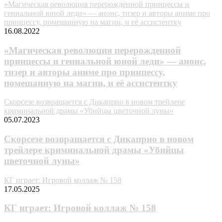
«Магическая революция перерожденной принцессы и
гениальной юной леди» — анонс, тизер и авторы аниме про
принцессу, помешанную на магии, и её ассистентку
16.08.2022
«Магическая революция перерожденной
принцессы и гениальной юной леди» — анонс,
тизер и авторы аниме про принцессу,
помешанную на магии, и её ассистентку
Скорсезе возвращается с Дикаприо в новом трейлере
криминальной драмы «Убийцы цветочной луны»
05.07.2023
Скорсезе возвращается с Дикаприо в новом
трейлере криминальной драмы «Убийцы
цветочной луны»
КГ играет: Игровой коллаж № 158
17.05.2025
КГ играет: Игровой коллаж № 158