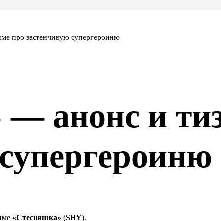
име про застенчивую супергероиню
 — анонс и тиз
 супергероиню
ниме
«Стесняшка»
(
SHY
).