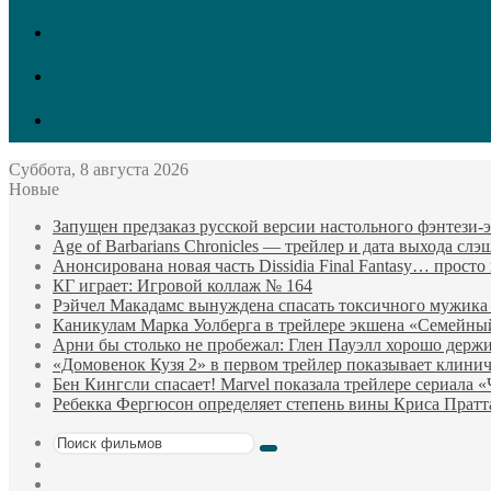
vk.com
Twitter
Facebook
Суббота, 8 августа 2026
Новые
Запущен предзаказ русской версии настольного фэнтези
Age of Barbarians Chronicles — трейлер и дата выхода сл
Анонсирована новая часть Dissidia Final Fantasy… прост
КГ играет: Игровой коллаж № 164
Рэйчел Макадамс вынуждена спасать токсичного мужика
Каникулам Марка Уолберга в трейлере экшена «Семейны
Арни бы столько не пробежал: Глен Пауэлл хорошо держи
«Домовенок Кузя 2» в первом трейлер показывает клини
Бен Кингсли спасает! Marvel показала трейлере сериала 
Ребекка Фергюсон определяет степень вины Криса Пратт
Поиск
Sidebar
фильмов
Случайный