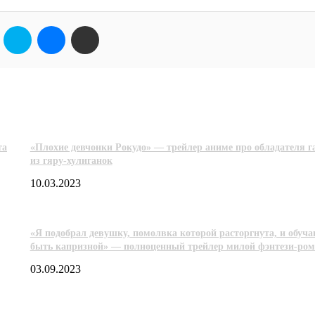
кте
Одноклассники
Skype
Messenger
Поделиться через электронную почту
та
«Плохие девчонки Рокудо» — трейлер аниме про обладателя г
из гяру-хулиганок
10.03.2023
«Я подобрал девушку, помолвка которой расторгнута, и обуча
быть капризной» — полноценный трейлер милой фэнтези-ро
03.09.2023