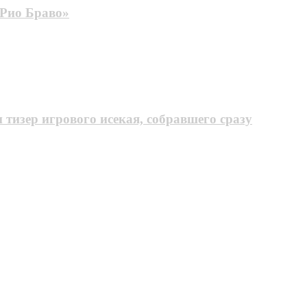
 Рио Браво»
тизер игрового исекая, собравшего сразу