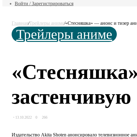
фильм
Войти / Зарегистрироваться
Главная
/
Трейлеры аниме
/
«Стесняшка» — анонс и тизер ан
Трейлеры аниме
«Стесняшка»
застенчивую
13.10.2022
0
266
Издательство Akita Shoten анонсировало телевизионное а