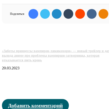
Facebook
Twitter
LinkedIn
Tumblr
Reddit
Вконта
Поделиться
Похожие фильмы
«Заботы принцессы вампиров–хикикомори» — новый трейлер и да
выхода аниме про проблемы вампирши-затворницы, которая
отказывается пить кровь
20.03.2023
Добавить комментарий