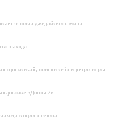
рясает основы джедайского мира
ата выхода
и про исекай, поиски себя и ретро-игры
омо-ролике «Дюны 2»
выхода второго сезона