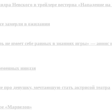
андра Невского в трейлере вестерна «Нападение на
Все замерли в ожидании
е имеет себе равных в знаниях игры» — анонс и 
ременных ниндзя
ме про девушку, мечтающую стать актрисой театра
ере «Марвелов»