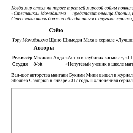
Когда мир стоял на пороге третьей мировой войны появил
«Стесняшка» Момидзияма — представительница Японии, ко
Стесняшка вновь должна объединиться с другими героями,
Сэйю
Тэру Момидзияма
Щино Щимодзи
Маха в сериале «Лучший
Авторы
Режиссёр
Масаоми Андо
«Астра в глубинах космоса», «Ш
Студия
8-bit
«Непутёвый ученик в школе маги
Ван-шот авторства мангаки Букими Мики вышел в журнале 
Shounen Champion в январе 2017 года. Полноценная сериал