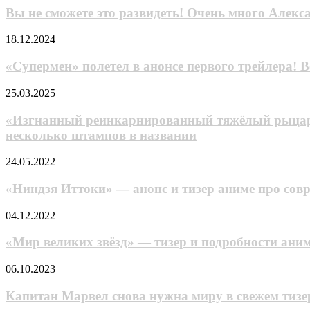
«Дюны
тизер
сможете
Вы не сможете это развидеть! Очень много Алекс
2»
и
это
дата
развидеть!
«Супермен»
18.12.2024
выхода
Очень
полетел
второго
много
в
«Супермен» полетел в анонсе первого трейлера! 
сезона
Александра
анонсе
Невского
первого
«Изгнанный
25.03.2025
в
трейлера!
реинкарнированный
трейлере
Все
тяжёлый
«Изгнанный реинкарнированный тяжёлый рыцарь н
вестерна
замерли
рыцарь
несколько штампов в названии
«Нападение
в
не
на
ожидании
имеет
Рио
«Ниндзя
24.05.2022
себе
Браво»
Иттоки»
равных
—
«Ниндзя Иттоки» — анонс и тизер аниме про сов
в
анонс
знаниях
и
«Мир
04.12.2022
игры»
тизер
великих
—
аниме
звёзд»
«Мир великих звёзд» — тизер и подробности ани
анонс
про
—
и
современных
тизер
тизер
Капитан
06.10.2023
ниндзя
и
игрового
Марвел
подробности
исекая,
снова
Капитан Марвел снова нужна миру в свежем тиз
аниме
собравшего
нужна