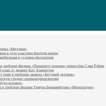
-эпика «Миддара»
эшера в духе классики фэнтези-жанра
о мобильная и условно-бесплатная
 в трейлере фильма «Пришлите помощь» режиссёра Сэма Рэйми
й план 2» мешает Кит Харингтон
т темп в трейлере экшена «Бегущий человек»
ческую стадию сарикоандреасянизма
«Чудо-человек»
а в трейлере фильма Тимура Бекмамбетова «Милосердие»