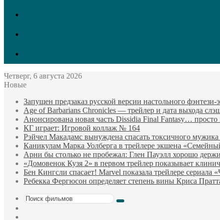
vk.com
Twitter
Facebook
Четверг, 6 августа 2026
Новые
Запущен предзаказ русской версии настольного фэнтези
Age of Barbarians Chronicles — трейлер и дата выхода сл
Анонсирована новая часть Dissidia Final Fantasy… прост
КГ играет: Игровой коллаж № 164
Рэйчел Макадамс вынуждена спасать токсичного мужика
Каникулам Марка Уолберга в трейлере экшена «Семейны
Арни бы столько не пробежал: Глен Пауэлл хорошо держи
«Домовенок Кузя 2» в первом трейлер показывает клини
Бен Кингсли спасает! Marvel показала трейлере сериала 
Ребекка Фергюсон определяет степень вины Криса Пратт
Поиск
Sidebar
фильмов
Случайный