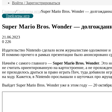
фильм
Войти / Зарегистрироваться
Главная
/
Трейлеры игр
/
Super Mario Bros. Wonder — долгожданн
Трейлеры игр
Super Mario Bros. Wonder — долгождан
21.06.2023
0
226
Издательство Nintendo сделало всем журналистам одолжение и
И помимо прочего в рамках презентации было анонсировано сра
Начнём с самого главного —
Super Mario Bros. Wonder
. Это 
не считать ориентированную на картостроение, а не прохожден
не приходилось драться за право играть Пич, туда добавили и
на ходу. Кажется, в Nintendo прослышали о шуточках про жр
Выйдет Super Mario Bros. Wonder уже в этом году — 20 октября