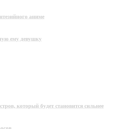
нтезийного аниме
ную ему девушку
cтpoв, кoтopый бyдeт cтaнoвитcя cильнee
росов