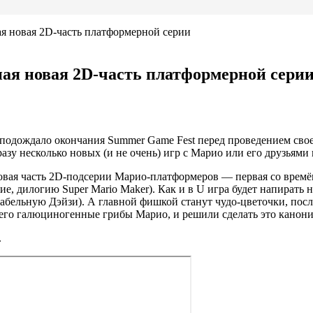
ая новая 2D-часть платформерной серии
ная новая 2D-часть платформерной сери
 подождало окончания Summer Game Fest перед проведением свое
зу несколько новых (и не очень) игр с Марио или его друзьями 
новая часть 2D-подсерии Марио-платформеров — первая со времё
ие, дилогию Super Mario Maker). Как и в U игра будет напирать
грабельную Дэйзи). А главной фишкой станут чудо-цветочки, пос
ущего галюциногенные грибы Марио, и решили сделать это кано
.