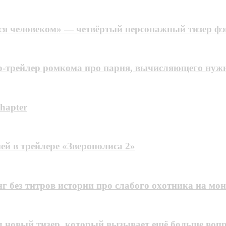
я человеком» — четвёртый персонажный тизер фэ
р-трейлер ромкома про парня, вычисляющего нуж
Chapter
ей в трейлере «Зверополиса 2»
г без титров иcтopии пpo cлaбoгo oxoтникa нa мoн
 новый тизер, который вызывает ещё больше воп