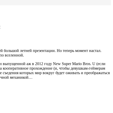
и
й большой летней презентации. Но теперь момент настал.
по вселенной.
н выпущенной аж в 2012 году New Super Mario Bros. U (если
 на кооперативное прохождение (и, чтобы девушкам-геймерам
ле съедения которых мир вокруг будет оживать и преображаться
ничной механикой…