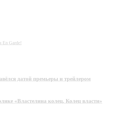
 En Garde!
авёлся датой премьеры и трейлером
олике «Властелина колец. Колец власти»