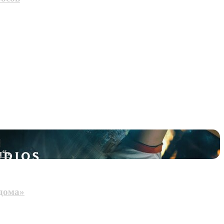
я“»
дома»