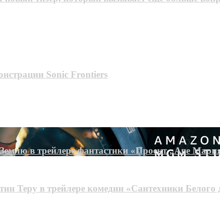
нстрации Sonic Frontiers
и Землю в трейлере фантастики «Проект „Аве Мари
ин Теру в трейлере комедии «Сантехники Белого 