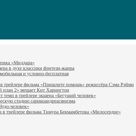
-эпика «Миддара»
эшера в духе классики фэнтези-жанра
о мобильная и условно-бесплатная
 в трейлере фильма «Пришлите помощь» режиссёра Сэма Рэйми
й план 2» мешает Кит Харингтон
т темп в трейлере экшена «Бегущий человек»
ческую стадию сарикоандреасянизма
«Чудо-человек»
а в трейлере фильма Тимура Бекмамбетова «Милосердие»