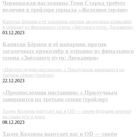
Чернокожая наследница Тони Старка требует
величия в трейлере сериала «Железное сердце»
Капитан Бёрнем и её напарник против загадочных крокозябр
в отрывке из финального сезона «Звёздного пути: Дискавери»
03.12.2023
Капитан Бёрнем и её напарник против
загадочных крокозябр в отрывке из финального
сезона «Звёздного пути: Дискавери»
«Предпоследняя инстанция» с Прилучным завершится на
третьем сезоне (трейлер)
22.12.2023
«Предпоследняя инстанция» с Прилучным
завершится на третьем сезоне (трейлер)
Хидео Кодзима напугает вас в OD — своём будущем хорроре
на стыке игр и кино
08.12.2023
Хидео Кодзима напугает вас в OD — своём