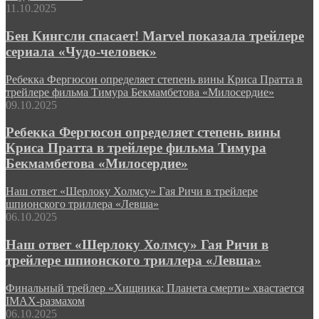
11.10.2025
Бен Кингсли спасает! Marvel показала трейлере
сериала «Чудо-человек»
Ребекка Фергюсон определяет степень вины Криса Пратта в
трейлере фильма Тимура Бекмамбетова «Милосердие»
09.10.2025
Ребекка Фергюсон определяет степень вины
Криса Пратта в трейлере фильма Тимура
Бекмамбетова «Милосердие»
Наш ответ «Шерлоку Холмсу» Гая Ричи в трейлере
шпионского триллера «Левша»
06.10.2025
Наш ответ «Шерлоку Холмсу» Гая Ричи в
трейлере шпионского триллера «Левша»
Финальный трейлер «Хищника: Планета смерти» хвастается
IMAX-размахом
06.10.2025