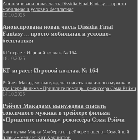
Анонсирована новая часть Dissidia Final Fantasy… просто
мобильная и условно-бесплатная
19.10.2025
Анонсирована новая часть Dissidia Final
Fantasy… просто мобильная и условно-
бесплатная
КГ играет: Игровой коллаж № 164
18.10.2025
КГ играет: Игровой коллаж № 164
Рэйчел Макадамс вынуждена спасать токсичного мужика в
трейлере фильма «Пришлите помощь» режиссёра Сэма Рэйми
14.10.2025
Рэйчел Макадамс вынуждена спасать
токсичного мужика в трейлере фильма
«Пришлите помощь» режиссёра Сэма Рэйми
Каникулам Марка Уолберга в трейлере экшена «Семейный
план 2» мешает Кит Харингтон