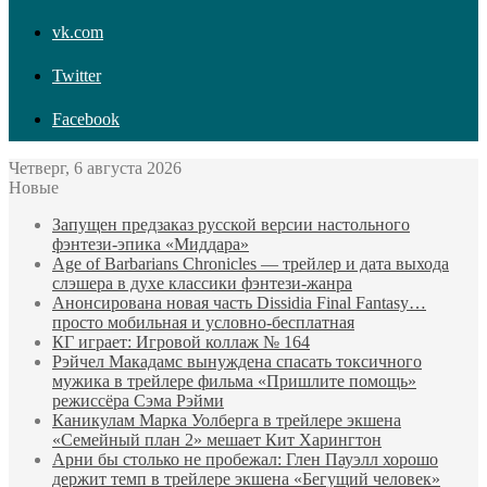
vk.com
Twitter
Facebook
Четверг, 6 августа 2026
Новые
Запущен предзаказ русской версии настольного
фэнтези-эпика «Миддара»
Age of Barbarians Chronicles — трейлер и дата выхода
слэшера в духе классики фэнтези-жанра
Анонсирована новая часть Dissidia Final Fantasy…
просто мобильная и условно-бесплатная
КГ играет: Игровой коллаж № 164
Рэйчел Макадамс вынуждена спасать токсичного
мужика в трейлере фильма «Пришлите помощь»
режиссёра Сэма Рэйми
Каникулам Марка Уолберга в трейлере экшена
«Семейный план 2» мешает Кит Харингтон
Арни бы столько не пробежал: Глен Пауэлл хорошо
держит темп в трейлере экшена «Бегущий человек»