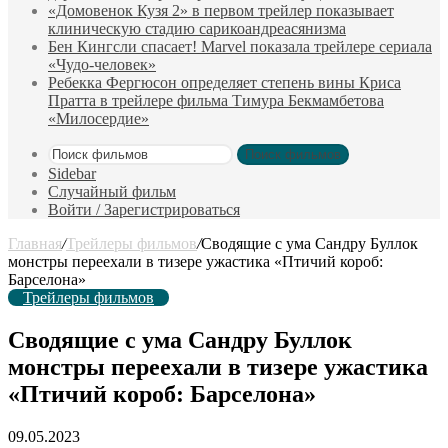
«Домовенок Кузя 2» в первом трейлер показывает
клиническую стадию сарикоандреасянизма
Бен Кингсли спасает! Marvel показала трейлере сериала
«Чудо-человек»
Ребекка Фергюсон определяет степень вины Криса
Пратта в трейлере фильма Тимура Бекмамбетова
«Милосердие»
Поиск фильмов
Sidebar
Случайный фильм
Войти / Зарегистрироваться
Главная
/
Трейлеры фильмов
/
Сводящие с ума Сандру Буллок
монстры переехали в тизере ужастика «Птичий короб:
Барселона»
Трейлеры фильмов
Сводящие с ума Сандру Буллок
монстры переехали в тизере ужастика
«Птичий короб: Барселона»
09.05.2023