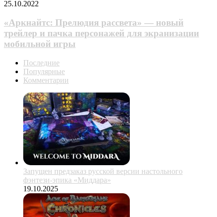
25.10.2022
«Аркнайтс: Прелюдия рассвета» — новый
трейлер и пачка персонажей для экранизации
мобильной игры
Последние
Популярные
Комментарии
Запущен предзаказ русской версии настольного
фэнтези-эпика «Миддара»
19.10.2025