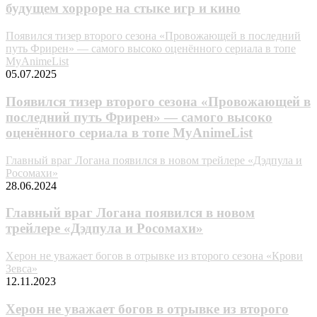
будущем хорроре на стыке игр и кино
Появился тизер второго сезона «Провожающей в последний
путь Фрирен» — самого высоко оценённого сериала в топе
MyAnimeList
05.07.2025
Появился тизер второго сезона «Провожающей в
последний путь Фрирен» — самого высоко
оценённого сериала в топе MyAnimeList
Главный враг Логана появился в новом трейлере «Дэдпула и
Росомахи»
28.06.2024
Главный враг Логана появился в новом
трейлере «Дэдпула и Росомахи»
Херон не уважает богов в отрывке из второго сезона «Крови
Зевса»
12.11.2023
Херон не уважает богов в отрывке из второго