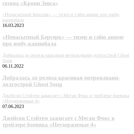
сезона «Крови Зевса»
«Ненасытный Берсерк» — тизер и сэйю аниме про имбу-
каннибала
16.03.2023
«Ненасытный Берсерк» — тизер и сэйю аниме
про имбу-каннибала
Добралась до релиза красивая метроидвани-долгострой Ghost
Song
06.11.2022
Добралась до релиза красивая метроидвани-
долгострой Ghost Song
Джейсон Стэйтем зажигает с Меган Фокс в трейлере боевика
«Неудержимые 4»
07.06.2023
Джейсон Стэйтем зажигает с Меган Фокс в
трейлере боевика «Неудержимые 4»