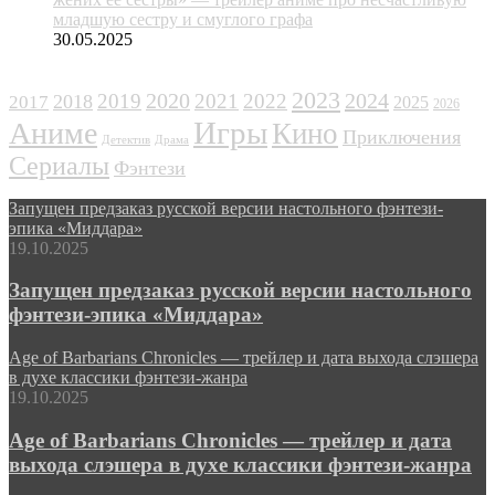
младшую сестру и смуглого графа
30.05.2025
ЖАНРЫ
2023
2024
2019
2020
2021
2022
2018
2017
2025
2026
Игры
Аниме
Кино
Приключения
Детектив
Драма
Сериалы
Фэнтези
Запущен предзаказ русской версии настольного фэнтези-
эпика «Миддара»
19.10.2025
Запущен предзаказ русской версии настольного
фэнтези-эпика «Миддара»
Age of Barbarians Chronicles — трейлер и дата выхода слэшера
в духе классики фэнтези-жанра
19.10.2025
Age of Barbarians Chronicles — трейлер и дата
выхода слэшера в духе классики фэнтези-жанра