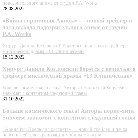
подозрительного аниме от студии P.A. Works
28.08.2022
«Война горничных Акибы» — новый трейлер и
дата выхода подозрительного аниме от студии
P.A. Works
Хирург Данила Козловский борется с нечистью в трейлере
мистической драмы «13 Клиническая»
15.12.2022
Хирург Данила Козловский борется с нечистью в
трейлере мистической драмы «13 Клиническая»
Больше космического секса! Авторы порно-хита Subverse
знакомят с контентом следующей главы
31.10.2022
Больше космического секса! Авторы порно-хита
Subverse знакомят с контентом следующей главы
«Аркнайтс: Прелюдия рассвета» — новый трейлер и пачка
персонажей для экранизации мобильной игры