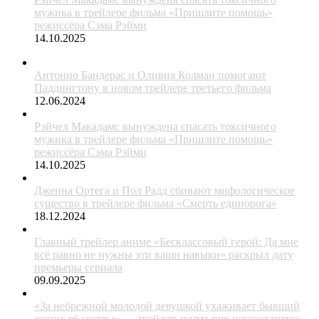
мужика в трейлере фильма «Пришлите помощь»
режиссёра Сэма Рэйми
14.10.2025
Антонио Бандерас и Оливия Колман помогают
Паддингтону в новом трейлере третьего фильма
12.06.2024
Рэйчел Макадамс вынуждена спасать токсичного
мужика в трейлере фильма «Пришлите помощь»
режиссёра Сэма Рэйми
14.10.2025
Дженна Ортега и Пол Радд сбивают мифологическое
существо в трейлере фильма «Смерть единорога»
18.12.2024
Главный трейлер аниме «Бесклассовый герой: Да мне
всё равно не нужны эти ваши навыки» раскрыл дату
премьеры сериала
09.09.2025
«За небрежной молодой девушкой ухаживает бывший
жених её сестры» — трейлер аниме про несчастливую