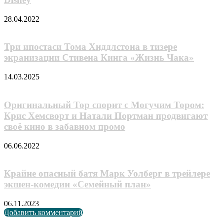
28.04.2022
Три ипостаси Тома Хиддлстона в тизере
экранизации Стивена Кинга «Жизнь Чака»
14.03.2025
Оригинальный Тор спорит с Могучим Тором:
Крис Хемсворт и Натали Портман продвигают
своё кино в забавном промо
06.06.2022
Крайне опасный батя Марк Уолберг в трейлере
экшен-комедии «Семейный план»
06.11.2023
Добавить комментарий