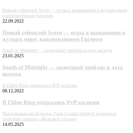
Случайные анонсы
Новый геймплей Scorn — игры о выживании в жутком мире,
вдохновлённом Гигером
22.09.2022
Новый геймплей Scorn — игры о выживании в
жутком мире, вдохновлённом Гигером
South of Midnight — сюжетный трейлер и дата выхода
23.01.2025
South of Midnight — сюжетный трейлер и дата
выхода
В Elden Ring открылись PvP-колизеи
08.12.2022
В Elden Ring открылись PvP-колизеи
Чернокожая наследница Тони Старка требует величия в
трейлере сериала «Железное сердце»
14.05.2025