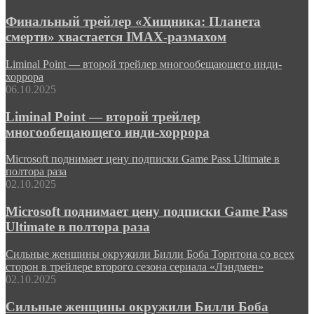
Финальный трейлер «Хищника: Планета
смерти» хвастается IMAX-размахом
Liminal Point — второй трейлер многообещающего инди-
хоррора
06.10.2025
Liminal Point — второй трейлер
многообещающего инди-хоррора
Microsoft поднимает цену подписки Game Pass Ultimate в
полтора раза
02.10.2025
Microsoft поднимает цену подписки Game Pass
Ultimate в полтора раза
Сильные женщины окружили Билли Боба Торнтона со всех
сторон в трейлере второго сезона сериала «Лэндмен»
02.10.2025
Сильные женщины окружили Билли Боба