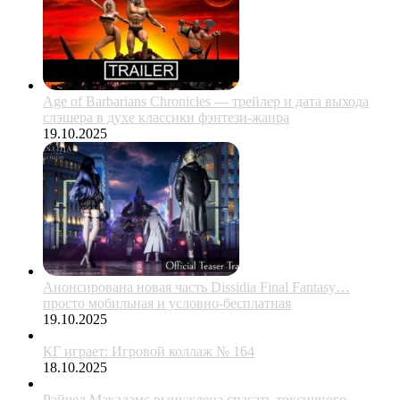
Age of Barbarians Chronicles — трейлер и дата выхода
слэшера в духе классики фэнтези-жанра
19.10.2025
Анонсирована новая часть Dissidia Final Fantasy…
просто мобильная и условно-бесплатная
19.10.2025
КГ играет: Игровой коллаж № 164
18.10.2025
Рэйчел Макадамс вынуждена спасать токсичного