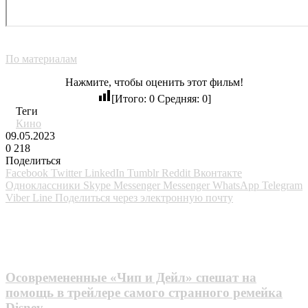
По материалам
Нажмите, чтобы оценить этот фильм!
[Итого:
0
Средняя:
0
]
Теги
Кино
09.05.2023
0
218
Поделиться
Facebook
Twitter
LinkedIn
Tumblr
Reddit
Вконтакте
Одноклассники
Skype
Messenger
Messenger
WhatsApp
Telegram
Viber
Line
Поделиться через электронную почту
Похожие фильмы
Осовремененные «Чип и Дейл» спешат на
помощь в трейлере самого странного ремейка
Disney