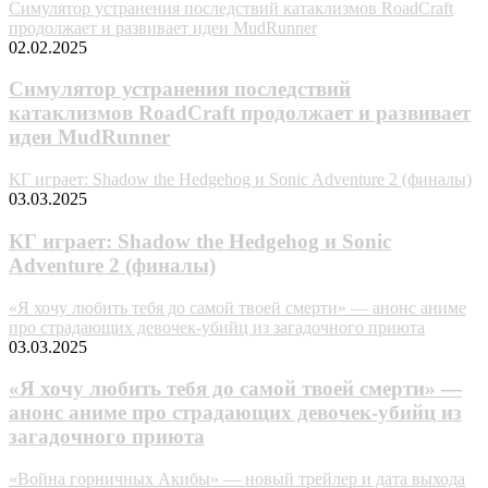
Симулятор устранения последствий катаклизмов RoadCraft
продолжает и развивает идеи MudRunner
02.02.2025
Симулятор устранения последствий
катаклизмов RoadCraft продолжает и развивает
идеи MudRunner
КГ играет: Shadow the Hedgehog и Sonic Adventure 2 (финалы)
03.03.2025
КГ играет: Shadow the Hedgehog и Sonic
Adventure 2 (финалы)
«Я хочу любить тебя до самой твоей смерти» — анонс аниме
про страдающих девочек-убийц из загадочного приюта
03.03.2025
«Я хочу любить тебя до самой твоей смерти» —
анонс аниме про страдающих девочек-убийц из
загадочного приюта
«Война горничных Акибы» — новый трейлер и дата выхода