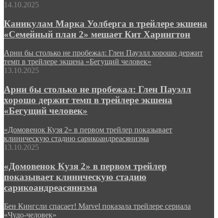
14.10.2025
Каникулам Марка Уолберга в трейлере экшена
«Семейный план 2» мешает Кит Харингтон
Арни бы столько не пробежал: Глен Пауэлл хорошо держит
темп в трейлере экшена «Бегущий человек»
13.10.2025
Арни бы столько не пробежал: Глен Пауэлл
хорошо держит темп в трейлере экшена
«Бегущий человек»
«Домовенок Кузя 2» в первом трейлер показывает
клиническую стадию сарикоандреасянизма
13.10.2025
«Домовенок Кузя 2» в первом трейлер
показывает клиническую стадию
сарикоандреасянизма
Бен Кингсли спасает! Marvel показала трейлере сериала
«Чудо-человек»