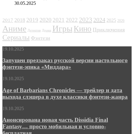
30.05.2025
ЖАНРЫ
2023
2024
2019
2020
2021
2022
2018
2017
2025
2026
Игры
Аниме
Кино
Приключения
Детектив
Драма
Сериалы
Фэнтези
Запущен
19.10.2025
предзаказ
русской
Запущен предзаказ русской версии настольного
версии
фэнтези-эпика «Миддара»
настольного
фэнтези-
Age
19.10.2025
эпика
of
«Миддара»
Barbarians
Age of Barbarians Chronicles — трейлер и дата
Chronicles
выхода слэшера в духе классики фэнтези-жанра
—
трейлер
Анонсирована
19.10.2025
и
новая
дата
часть
Анонсирована новая часть Dissidia Final
выхода
Dissidia
Fantasy… просто мобильная и условно-
слэшера
Final
в
бесплатная