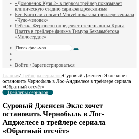
«Домовенок Кузя 2» в первом трейлер показывает
клиническую стадию сарикоандреасянизма
Бен Кингсли спасает! Marvel показала трейлере сериала
«Чудо-человек»
Ребекка Фергюсон определяет степень вины Криса
Пратта в трейлере фильма Тимура Бекмамбетова
«Милосердие»
Поиск
Sidebar
фильмов
Случайный
фильм
Войти / Зарегистрироваться
Главная
/
Трейлеры сериалов
/
Суровый Дженсен Эклс хочет
остановить Чернобыль в Лос-Анджелесе в трейлере сериала
«Обратный отсчёт»
Трейлеры сериалов
Суровый Дженсен Эклс хочет
остановить Чернобыль в Лос-
Анджелесе в трейлере сериала
«Обратный отсчёт»