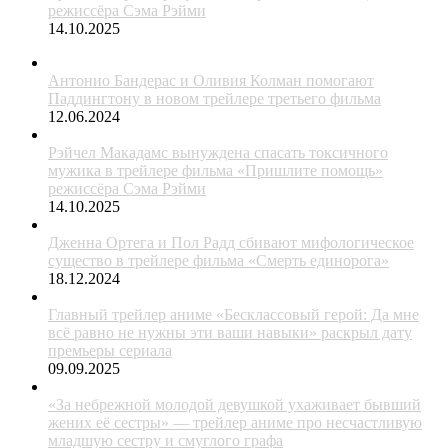
режиссёра Сэма Рэйми
14.10.2025
Антонио Бандерас и Оливия Колман помогают
Паддингтону в новом трейлере третьего фильма
12.06.2024
Рэйчел Макадамс вынуждена спасать токсичного
мужика в трейлере фильма «Пришлите помощь»
режиссёра Сэма Рэйми
14.10.2025
Дженна Ортега и Пол Радд сбивают мифологическое
существо в трейлере фильма «Смерть единорога»
18.12.2024
Главный трейлер аниме «Бесклассовый герой: Да мне
всё равно не нужны эти ваши навыки» раскрыл дату
премьеры сериала
09.09.2025
«За небрежной молодой девушкой ухаживает бывший
жених её сестры» — трейлер аниме про несчастливую
младшую сестру и смуглого графа