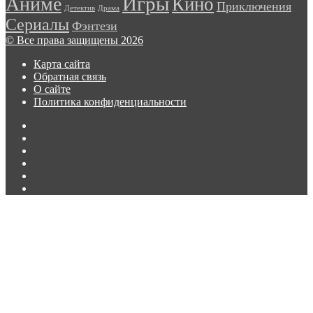
Игры
Аниме
Кино
Приключения
в
Детектив
Драма
трейлере
Сериалы
Фэнтези
второго
© Все права защищены 2026
сезона
сериала
Карта сайта
«Лэндмен»
Обратная связь
О сайте
Политика конфиденциальности
Facebook
Twitter
vk.com
Одноклассники
Telegram
RSS
Кнопка
«Наверх»