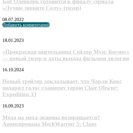
Боб Оденкёрк готовится к финалу сериала
«Лучше звоните Солу» (тизер)
08.07.2022
Добавить комментарий
Случайные анонсы
«Прекрасная
18.01.2023
воительница
Сейлор
«Прекрасная воительница Сейлор Мун: Космос»
Мун:
— новый тизер и даты выхода фильмов дилогии
Космос»
—
Новый
16.10.2024
новый
трейлер
тизер
докладывает,
Новый трейлер докладывает, что Чарли Кокс
и
что
подарил голос главному герою Clair Obscur:
даты
Чарли
выхода
Expedition 33
Кокс
фильмов
подарил
дилогии
Мода
16.09.2023
голос
на
главному
меха-
Мода на меха-экшены возвращается?
герою
экшены
Clair
Анонсирована MechWarrior 5: Clans
возвращается?
Obscur:
Анонсирована