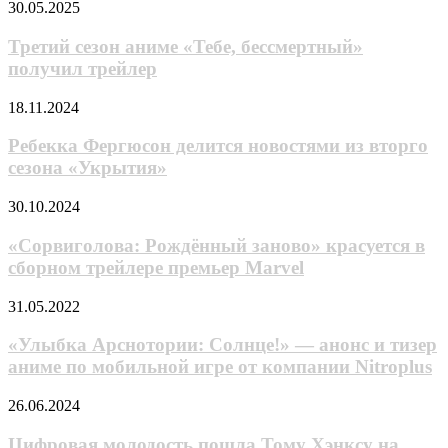
Expedition
Третий
30.05.2025
MechWarrior
33
сезон
5:
аниме
Третий сезон аниме «Тебе, бессмертный»
Clans
«Тебе,
получил трейлер
бессмертный»
получил
Ребекка
18.11.2024
трейлер
Фергюсон
делится
Ребекка Фергюсон делится новостями из вторго
новостями
сезона «Укрытия»
из
вторго
«Сорвиголова:
30.10.2024
сезона
Рождённый
«Укрытия»
заново»
«Сорвиголова: Рождённый заново» красуется в
красуется
сборном трейлере премьер Marvel
в
сборном
«Улыбка
31.05.2022
трейлере
Арснотории:
премьер
Солнце!»
«Улыбка Арснотории: Солнце!» — анонс и тизер
Marvel
—
аниме по мобильной игре от компании Nitroplus
анонс
и
Цифровая
26.06.2024
тизер
молодость
аниме
пошла
Цифровая молодость пошла Тому Хэнксу на