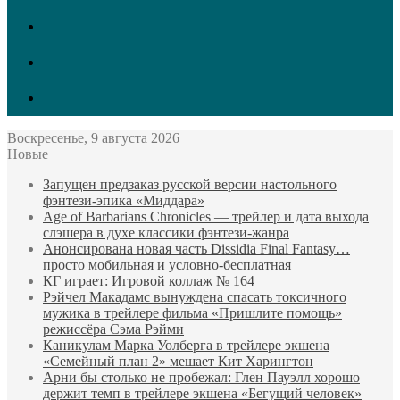
vk.com
Twitter
Facebook
Воскресенье, 9 августа 2026
Новые
Запущен предзаказ русской версии настольного
фэнтези-эпика «Миддара»
Age of Barbarians Chronicles — трейлер и дата выхода
слэшера в духе классики фэнтези-жанра
Анонсирована новая часть Dissidia Final Fantasy…
просто мобильная и условно-бесплатная
КГ играет: Игровой коллаж № 164
Рэйчел Макадамс вынуждена спасать токсичного
мужика в трейлере фильма «Пришлите помощь»
режиссёра Сэма Рэйми
Каникулам Марка Уолберга в трейлере экшена
«Семейный план 2» мешает Кит Харингтон
Арни бы столько не пробежал: Глен Пауэлл хорошо
держит темп в трейлере экшена «Бегущий человек»