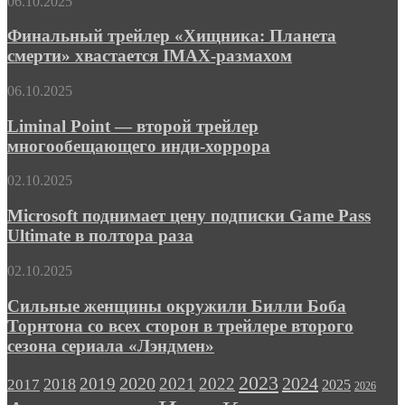
Финальный
06.10.2025
в
трейлер
трейлере
«Хищника:
Финальный трейлер «Хищника: Планета
шпионского
Планета
смерти» хвастается IMAX-размахом
триллера
смерти»
«Левша»
хвастается
Liminal
06.10.2025
IMAX-
Point
размахом
—
Liminal Point — второй трейлер
второй
многообещающего инди-хоррора
трейлер
многообещающего
Microsoft
02.10.2025
инди-
поднимает
хоррора
цену
Microsoft поднимает цену подписки Game Pass
подписки
Ultimate в полтора раза
Game
Pass
Сильные
02.10.2025
Ultimate
женщины
в
окружили
Сильные женщины окружили Билли Боба
полтора
Билли
Торнтона со всех сторон в трейлере второго
раза
Боба
сезона сериала «Лэндмен»
Торнтона
со
2023
2024
2019
2020
2021
2022
2018
всех
2017
2025
2026
сторон