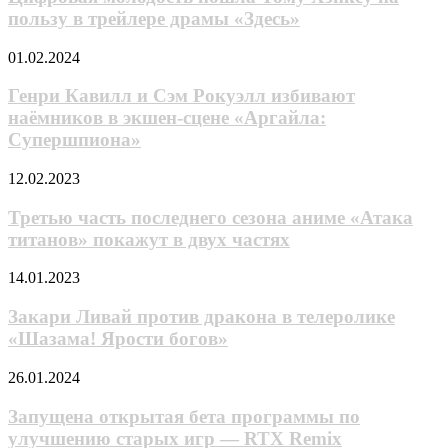
по
Тому
пользу в трейлере драмы «Здесь»
мобильной
Хэнксу
игре
на
от
Генри
01.02.2024
пользу
компании
Кавилл
в
Nitroplus
и
Генри Кавилл и Сэм Рокуэлл избивают
трейлере
Сэм
наёмников в экшен-сцене «Аргайла:
драмы
Рокуэлл
«Здесь»
Супершпиона»
избивают
наёмников
Третью
12.02.2023
в
часть
экшен-
последнего
Третью часть последнего сезона аниме «Атака
сцене
сезона
«Аргайла:
титанов» покажут в двух частях
аниме
Супершпиона»
«Атака
Закари
14.01.2023
титанов»
Ливай
покажут
против
Закари Ливай против дракона в телеролике
в
дракона
«Шазама! Ярости богов»
двух
в
частях
телеролике
Запущена
26.01.2024
«Шазама!
открытая
Ярости
бета
Запущена открытая бета программы по
богов»
программы
улучшению старых игр — RTX Remix