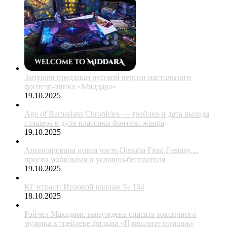
Запущен предзаказ русской версии настольного
фэнтези-эпика «Миддара»
19.10.2025
Age of Barbarians Chronicles — трейлер и дата выхода
слэшера в духе классики фэнтези-жанра
19.10.2025
Анонсирована новая часть Dissidia Final Fantasy…
просто мобильная и условно-бесплатная
19.10.2025
КГ играет: Игровой коллаж № 164
18.10.2025
Рэйчел Макадамс вынуждена спасать токсичного
мужика в трейлере фильма «Пришлите помощь»