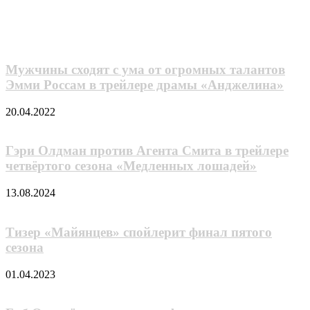
Facebook
Twitter
LinkedIn
Tumblr
Reddit
Вконтакте
Одноклассники
Skype
Messenger
Messenger
WhatsApp
Telegram
Viber
Line
Поделиться
через
Похожие фильмы
электронную
почту
Мужчины сходят с ума от огромных талантов
Эмми Россам в трейлере драмы «Анджелина»
20.04.2022
Гэри Олдман против Агента Смита в трейлере
четвёртого сезона «Медленных лошадей»
13.08.2024
Тизер «Майянцев» спойлерит финал пятого
сезона
01.04.2023