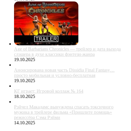
Age of Barbarians Chronicles — трейлер и дата выхода
слэшера в духе классики фэнтези-жанра
19.10.2025
Анонсирована новая часть Dissidia Final Fantasy…
просто мобильная и условно-бесплатная
19.10.2025
КГ играет: Игровой коллаж № 164
18.10.2025
Рэйчел Макадамс вынуждена спасать токсичного
мужика в трейлере фильма «Пришлите помощь»
режиссёра Сэма Рэйми
14.10.2025