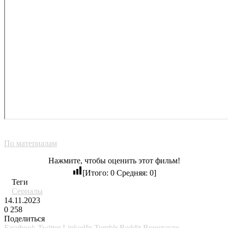
По материалам
Нажмите, чтобы оценить этот фильм!
[Итого:
0
Средняя:
0
]
Теги
Сериалы
14.11.2023
0
258
Поделиться
Facebook
Twitter
LinkedIn
Tumblr
Reddit
Вконтакте