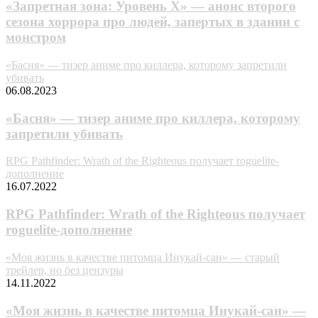
«Запретная зона: Уровень X» — анонс второго
сезона хоррора про людей, запертых в здании с
монстром
«Бacня» — тизер аниме про киллера, которому запретили
убивать
06.08.2023
«Бacня» — тизер аниме про киллера, которому
запретили убивать
RPG Pathfinder: Wrath of the Righteous получает roguelite-
дополнение
16.07.2022
RPG Pathfinder: Wrath of the Righteous получает
roguelite-дополнение
«Моя жизнь в качестве питомца Инукай-сан» — старый
трейлер, но без цензуры
14.11.2022
«Моя жизнь в качестве питомца Инукай-сан» —