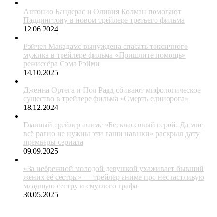
Антонио Бандерас и Оливия Колман помогают
Паддингтону в новом трейлере третьего фильма
12.06.2024
Рэйчел Макадамс вынуждена спасать токсичного
мужика в трейлере фильма «Пришлите помощь»
режиссёра Сэма Рэйми
14.10.2025
Дженна Ортега и Пол Радд сбивают мифологическое
существо в трейлере фильма «Смерть единорога»
18.12.2024
Главный трейлер аниме «Бесклассовый герой: Да мне
всё равно не нужны эти ваши навыки» раскрыл дату
премьеры сериала
09.09.2025
«За небрежной молодой девушкой ухаживает бывший
жених её сестры» — трейлер аниме про несчастливую
младшую сестру и смуглого графа
30.05.2025
ЖАНРЫ