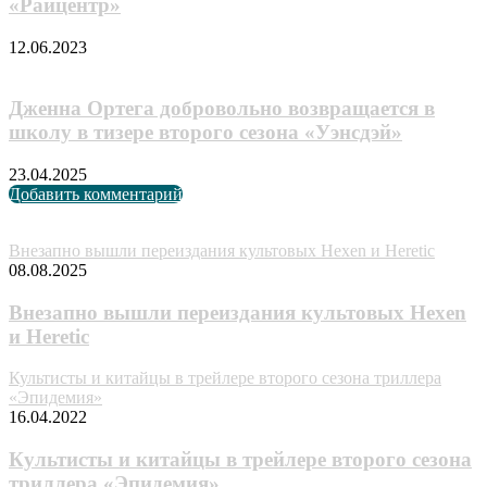
«Райцентр»
12.06.2023
Дженна Ортега добровольно возвращается в
школу в тизере второго сезона «Уэнсдэй»
23.04.2025
Добавить комментарий
Случайные анонсы
Внезапно вышли переиздания культовых Hexen и Heretic
08.08.2025
Внезапно вышли переиздания культовых Hexen
и Heretic
Культисты и китайцы в трейлере второго сезона триллера
«Эпидемия»
16.04.2022
Культисты и китайцы в трейлере второго сезона
триллера «Эпидемия»