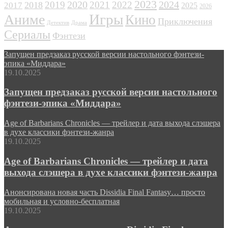
2023
2024
2019
2020
2021
2022
2018
2017
2025
2026
Игры
Аниме
Кино
Приключения
Детектив
Драма
Сериалы
Фэнтези
Запущен предзаказ русской версии настольного фэнтези-
эпика «Миддара»
19.10.2025
Запущен предзаказ русской версии настольного
фэнтези-эпика «Миддара»
Age of Barbarians Chronicles — трейлер и дата выхода слэшера
в духе классики фэнтези-жанра
19.10.2025
Age of Barbarians Chronicles — трейлер и дата
выхода слэшера в духе классики фэнтези-жанра
Анонсирована новая часть Dissidia Final Fantasy… просто
мобильная и условно-бесплатная
19.10.2025