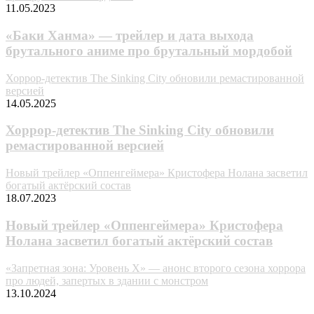
11.05.2023
«Баки Ханма» — трейлер и дата выхода
брутального аниме про брутальный мордобой
Хоррор-детектив The Sinking City обновили ремастированной
версией
14.05.2025
Хоррор-детектив The Sinking City обновили
ремастированной версией
Новый трейлер «Оппенгеймера» Кристофера Нолана засветил
богатый актёрский состав
18.07.2023
Новый трейлер «Оппенгеймера» Кристофера
Нолана засветил богатый актёрский состав
«Запретная зона: Уровень X» — анонс второго сезона хоррора
про людей, запертых в здании с монстром
13.10.2024