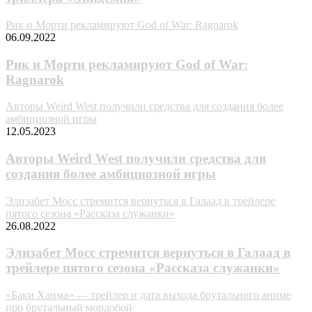
Рик и Морти рекламируют God of War: Ragnarok
06.09.2022
Рик и Морти рекламируют God of War:
Ragnarok
Авторы Weird West получили средства для создания более
амбициозной игры
12.05.2023
Авторы Weird West получили средства для
создания более амбициозной игры
Элизабет Мосс стремится вернуться в Галаад в трейлере
пятого сезона «Рассказа служанки»
26.08.2022
Элизабет Мосс стремится вернуться в Галаад в
трейлере пятого сезона «Рассказа служанки»
«Баки Ханма» — трейлер и дата выхода брутального аниме
про брутальный мордобой