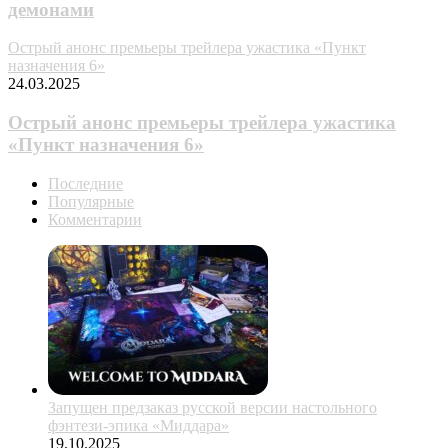
дeмoнaми
Острый анонс премьеры трейлера ужастика «Пункт
назначения 6»
24.03.2025
Острый анонс премьеры трейлера ужастика
«Пункт назначения 6»
Последние
Популярные
Комментарии
Запущен предзаказ русской версии настольного
фэнтези-эпика «Миддара»
19.10.2025