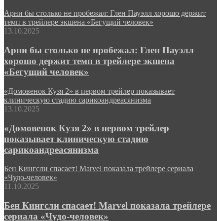
Арни бы столько не пробежал: Глен Пауэлл хорошо держит
темп в трейлере экшена «Бегущий человек»
13.10.2025
Арни бы столько не пробежал: Глен Пауэлл
хорошо держит темп в трейлере экшена
«Бегущий человек»
«Домовенок Кузя 2» в первом трейлер показывает
клиническую стадию сарикоандреасянизма
13.10.2025
«Домовенок Кузя 2» в первом трейлер
показывает клиническую стадию
сарикоандреасянизма
Бен Кингсли спасает! Marvel показала трейлере сериала
«Чудо-человек»
11.10.2025
Бен Кингсли спасает! Marvel показала трейлере
сериала «Чудо-человек»