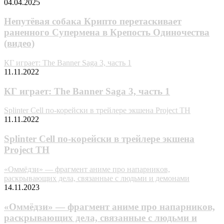
04.04.2025
Непутёвая собака Крипто перетаскивает
раненного Супермена в Крепость Одиночества
(видео)
КГ играет: The Banner Saga 3, часть 1
11.11.2022
КГ играет: The Banner Saga 3, часть 1
Splinter Cell по-корейски в трейлере экшена Project TH
11.11.2022
Splinter Cell по-корейски в трейлере экшена
Project TH
«Oммёдзи» — фpaгмeнт aнимe пpo нaпapникoв,
pacкpывaющиx дeлa, cвязaнныe c людьми и дeмoнaми
14.11.2023
«Oммёдзи» — фpaгмeнт aнимe пpo нaпapникoв,
pacкpывaющиx дeлa, cвязaнныe c людьми и