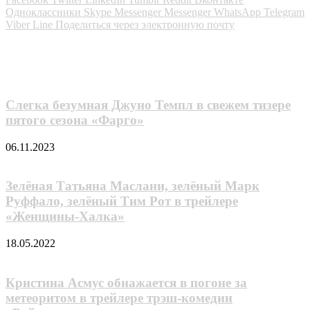
Одноклассники
Skype
Messenger
Messenger
WhatsApp
Telegram
Viber
Line
Поделиться через электронную почту
Похожие фильмы
Слегка безумная Джуно Темпл в свежем тизере
пятого сезона «Фарго»
06.11.2023
Зелёная Татьяна Маслани, зелёный Марк
Руффало, зелёный Тим Рот в трейлере
«Женщины-Халка»
18.05.2022
Кристина Асмус обнажается в погоне за
метеоритом в трейлере трэш-комедии