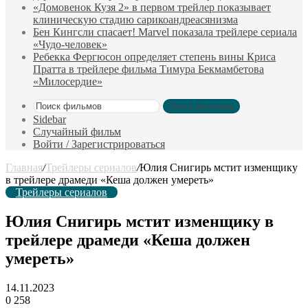
«Домовенок Кузя 2» в первом трейлер показывает
клиническую стадию сарикоандреасянизма
Бен Кингсли спасает! Marvel показала трейлере сериала
«Чудо-человек»
Ребекка Фергюсон определяет степень вины Криса
Пратта в трейлере фильма Тимура Бекмамбетова
«Милосердие»
Поиск фильмов
Sidebar
Случайный фильм
Войти / Зарегистрироваться
Главная
/
Трейлеры сериалов
/
Юлия Снигирь мстит изменщику
в трейлере драмеди «Кеша должен умереть»
Трейлеры сериалов
Юлия Снигирь мстит изменщику в
трейлере драмеди «Кеша должен
умереть»
14.11.2023
0
258