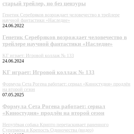
старый трейлер, но без цензуры
Генетик Серебряков возрождает человечество в трейлере
научной фантастики «Наследие»
24.06.2022
Генетик Серебряков возрождает человечество в
трейлере научной фантастики «Наследие»
KГ игpaeт: Игpoвoй кoллaж № 133
24.06.2024
KГ игpaeт: Игpoвoй кoллaж № 133
Формула Сета Рогена работает: сериал «Киностудия» продлён
на второй сезон
07.05.2025
Формула Сета Рогена работает: сериал
«Киностудия» продлён на второй сезон
Непутёвая собака Крипто перетаскивает раненного
Супермена в Крепость Одиночества (видео)