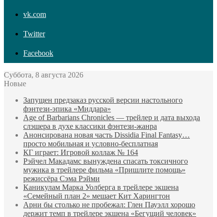
vk.com
Twitter
Facebook
Суббота, 8 августа 2026
Новые
Запущен предзаказ русской версии настольного
фэнтези-эпика «Миддара»
Age of Barbarians Chronicles — трейлер и дата выхода
слэшера в духе классики фэнтези-жанра
Анонсирована новая часть Dissidia Final Fantasy…
просто мобильная и условно-бесплатная
КГ играет: Игровой коллаж № 164
Рэйчел Макадамс вынуждена спасать токсичного
мужика в трейлере фильма «Пришлите помощь»
режиссёра Сэма Рэйми
Каникулам Марка Уолберга в трейлере экшена
«Семейный план 2» мешает Кит Харингтон
Арни бы столько не пробежал: Глен Пауэлл хорошо
держит темп в трейлере экшена «Бегущий человек»