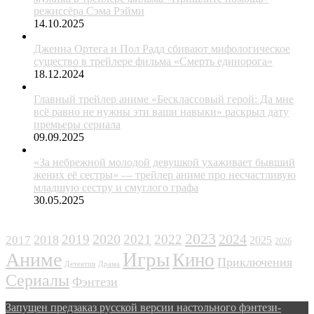
режиссёра Сэма Рэйми
14.10.2025
Дженна Ортега и Пол Радд сбивают мифологическое
существо в трейлере фильма «Смерть единорога»
18.12.2024
Главный трейлер аниме «Бесклассовый герой: Да мне
всё равно не нужны эти ваши навыки» раскрыл дату
премьеры сериала
09.09.2025
«За небрежной молодой девушкой ухаживает бывший
жених её сестры» — трейлер аниме про несчастливую
младшую сестру и смуглого графа
30.05.2025
ЖАНРЫ
2023
2024
2019
2020
2021
2022
2018
2017
2025
2026
Игры
Аниме
Кино
Приключения
Детектив
Драма
Сериалы
Фэнтези
Запущен предзаказ русской версии настольного фэнтези-