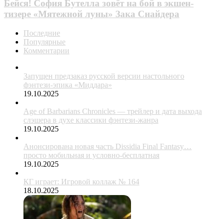
Бейся! София Бутелла зовёт на бой в экшен-
тизере «Мятежной луны» Зака Снайдера
Последние
Популярные
Комментарии
Запущен предзаказ русской версии настольного
фэнтези-эпика «Миддара»
19.10.2025
Age of Barbarians Chronicles — трейлер и дата выхода
слэшера в духе классики фэнтези-жанра
19.10.2025
Анонсирована новая часть Dissidia Final Fantasy…
просто мобильная и условно-бесплатная
19.10.2025
КГ играет: Игровой коллаж № 164
18.10.2025