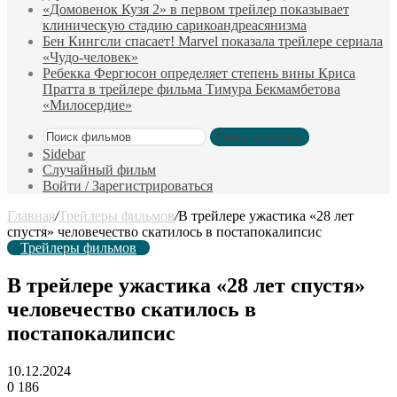
«Домовенок Кузя 2» в первом трейлер показывает
клиническую стадию сарикоандреасянизма
Бен Кингсли спасает! Marvel показала трейлере сериала
«Чудо-человек»
Ребекка Фергюсон определяет степень вины Криса
Пратта в трейлере фильма Тимура Бекмамбетова
«Милосердие»
Поиск фильмов
Sidebar
Случайный фильм
Войти / Зарегистрироваться
Главная
/
Трейлеры фильмов
/
В трейлере ужастика «28 лет
спустя» человечество скатилось в постапокалипсис
Трейлеры фильмов
В трейлере ужастика «28 лет спустя»
человечество скатилось в
постапокалипсис
10.12.2024
0
186