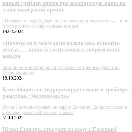
новый трейлер аниме про вампирскую лолю во
главе имперской армии
«Почему-то в моём доме поселилась куноити-отаку» — анонс
и тизер аниме о современных ниндзя
19.02.2024
«Почему-то в моём доме поселилась куноити-
отаку» — анонс и тизер аниме о современных
ниндзя
Батя-оборотень терроризирует семью в трейлере ужастика
«Человек-волк»
18.10.2024
Батя-оборотень терроризирует семью в трейлере
ужастика «Человек-волк»
Юлия Снигирь страдает на пару с Евгенией Добровольской в
трейлере драмы «Время года зима»
31.10.2022
Юлия Снигирь страдает на пару с Евгенией