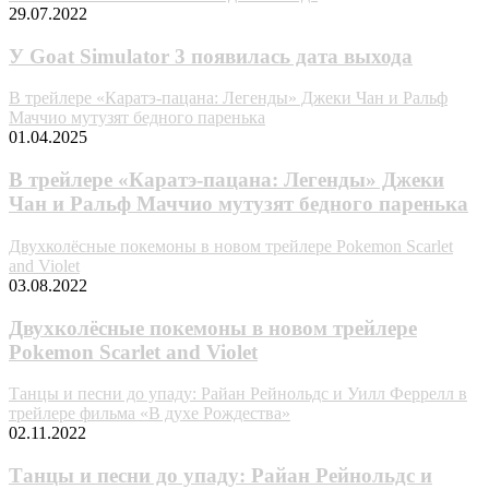
29.07.2022
У Goat Simulator 3 появилась дата выхода
В трейлере «Каратэ-пацана: Легенды» Джеки Чан и Ральф
Маччио мутузят бедного паренька
01.04.2025
В трейлере «Каратэ-пацана: Легенды» Джеки
Чан и Ральф Маччио мутузят бедного паренька
Двухколёсные покемоны в новом трейлере Pokemon Scarlet
and Violet
03.08.2022
Двухколёсные покемоны в новом трейлере
Pokemon Scarlet and Violet
Танцы и песни до упаду: Райан Рейнольдс и Уилл Феррелл в
трейлере фильма «В духе Рождества»
02.11.2022
Танцы и песни до упаду: Райан Рейнольдс и