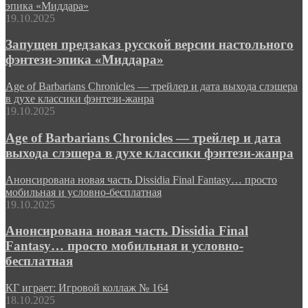
эпика «Миддара»
19.10.2025
Запущен предзаказ русской версии настольного
фэнтези-эпика «Миддара»
Age of Barbarians Chronicles — трейлер и дата выхода слэшера
в духе классики фэнтези-жанра
19.10.2025
Age of Barbarians Chronicles — трейлер и дата
выхода слэшера в духе классики фэнтези-жанра
Анонсирована новая часть Dissidia Final Fantasy… просто
мобильная и условно-бесплатная
19.10.2025
Анонсирована новая часть Dissidia Final
Fantasy… просто мобильная и условно-
бесплатная
КГ играет: Игровой коллаж № 164
18.10.2025