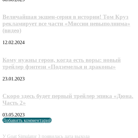
Величайшая экшен-серия в истории! Том Круз
рекламирует все части «Миссии невыполнима»
(видео)
12.02.2024
Кому нужны герои, когда есть воры: новый
трейлер фэнтези «Подземелья и драконы»
23.01.2023
Скоро здесь будет первый трейлер эпика «Дюна.
Часть 2»
03.05.2023
Добавить комментарий
Случайные анонсы
У Goat Simulator 3 появилась дата выхода