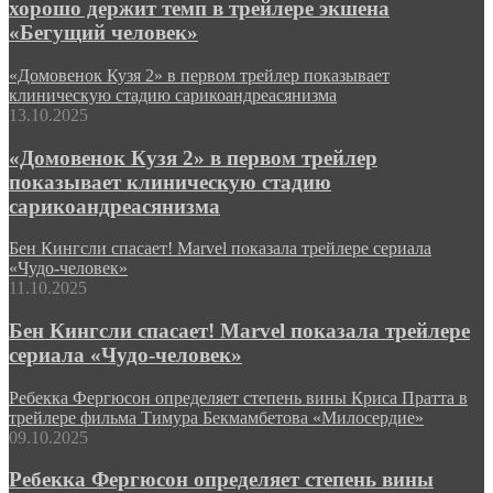
хорошо держит темп в трейлере экшена
«Бегущий человек»
«Домовенок Кузя 2» в первом трейлер показывает
клиническую стадию сарикоандреасянизма
13.10.2025
«Домовенок Кузя 2» в первом трейлер
показывает клиническую стадию
сарикоандреасянизма
Бен Кингсли спасает! Marvel показала трейлере сериала
«Чудо-человек»
11.10.2025
Бен Кингсли спасает! Marvel показала трейлере
сериала «Чудо-человек»
Ребекка Фергюсон определяет степень вины Криса Пратта в
трейлере фильма Тимура Бекмамбетова «Милосердие»
09.10.2025
Ребекка Фергюсон определяет степень вины