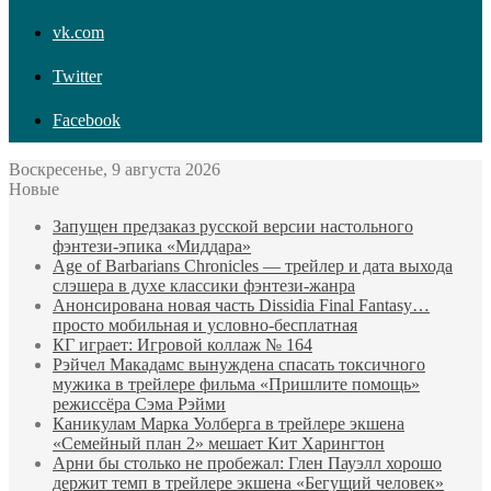
vk.com
Twitter
Facebook
Воскресенье, 9 августа 2026
Новые
Запущен предзаказ русской версии настольного
фэнтези-эпика «Миддара»
Age of Barbarians Chronicles — трейлер и дата выхода
слэшера в духе классики фэнтези-жанра
Анонсирована новая часть Dissidia Final Fantasy…
просто мобильная и условно-бесплатная
КГ играет: Игровой коллаж № 164
Рэйчел Макадамс вынуждена спасать токсичного
мужика в трейлере фильма «Пришлите помощь»
режиссёра Сэма Рэйми
Каникулам Марка Уолберга в трейлере экшена
«Семейный план 2» мешает Кит Харингтон
Арни бы столько не пробежал: Глен Пауэлл хорошо
держит темп в трейлере экшена «Бегущий человек»