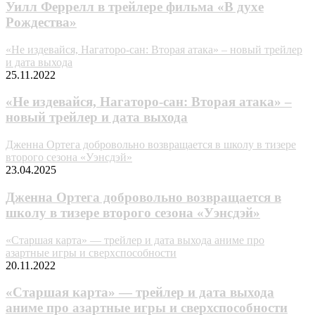
Уилл Феррелл в трейлере фильма «В духе
Рождества»
«Не издевайся, Нагаторо-сан: Вторая атака» – новый трейлер
и дата выхода
25.11.2022
«Не издевайся, Нагаторо-сан: Вторая атака» –
новый трейлер и дата выхода
Дженна Ортега добровольно возвращается в школу в тизере
второго сезона «Уэнсдэй»
23.04.2025
Дженна Ортега добровольно возвращается в
школу в тизере второго сезона «Уэнсдэй»
«Старшая карта» — трейлер и дата выхода аниме про
азартные игры и сверхспособности
20.11.2022
«Старшая карта» — трейлер и дата выхода
аниме про азартные игры и сверхспособности