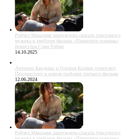
Рэйчел Макадамс вынуждена спасать токсичного
мужика в трейлере фильма «Пришлите помощь»
режиссёра Сэма Рэйми
14.10.2025
Антонио Бандерас и Оливия Колман помогают
Паддингтону в новом трейлере третьего фильма
12.06.2024
Рэйчел Макадамс вынуждена спасать токсичного
мужика в трейлере фильма «Пришлите помощь»