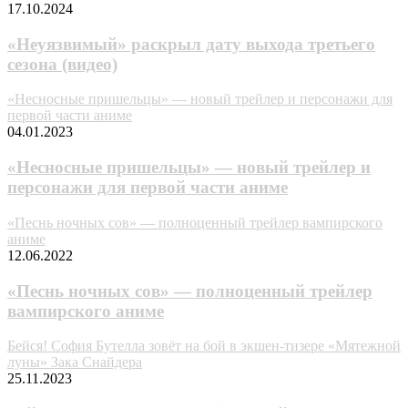
17.10.2024
«Неуязвимый» раскрыл дату выхода третьего
сезона (видео)
«Несносные пришельцы» — новый трейлер и персонажи для
первой части аниме
04.01.2023
«Несносные пришельцы» — новый трейлер и
персонажи для первой части аниме
«Песнь ночных сов» — полноценный трейлер вампирского
аниме
12.06.2022
«Песнь ночных сов» — полноценный трейлер
вампирского аниме
Бейся! София Бутелла зовёт на бой в экшен-тизере «Мятежной
луны» Зака Снайдера
25.11.2023