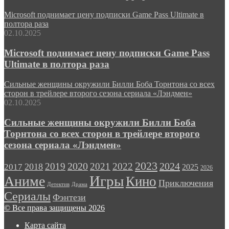
Microsoft поднимает цену подписки Game Pass Ultimate в
полтора раза
02.10.2025
Microsoft поднимает цену подписки Game Pass
Ultimate в полтора раза
Сильные женщины окружили Билли Боба Торнтона со всех
сторон в трейлере второго сезона сериала «Лэндмен»
02.10.2025
Сильные женщины окружили Билли Боба
Торнтона со всех сторон в трейлере второго
сезона сериала «Лэндмен»
2023
2024
2019
2020
2021
2022
2018
2017
2025
2026
Игры
Аниме
Кино
Приключения
Детектив
Драма
Сериалы
Фэнтези
© Все права защищены 2026
Карта сайта