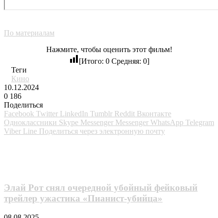
По материалам
Нажмите, чтобы оценить этот фильм!
[Итого:
0
Средняя:
0
]
Теги
Кино
10.12.2024
0
186
Поделиться
Facebook
Twitter
LinkedIn
Tumblr
Reddit
Вконтакте
Одноклассники
Skype
Messenger
Messenger
WhatsApp
Telegram
Viber
Line
Поделиться через электронную почту
Похожие фильмы
Элай Рот снял очередной убойный фейковый
трейлер ужастика «Пианист-убийца»
08.08.2025