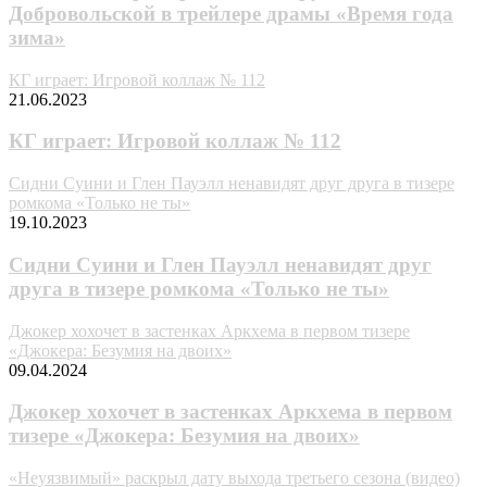
Добровольской в трейлере драмы «Время года
зима»
КГ играет: Игровой коллаж № 112
21.06.2023
КГ играет: Игровой коллаж № 112
Сидни Суини и Глен Пауэлл ненавидят друг друга в тизере
ромкома «Только не ты»
19.10.2023
Сидни Суини и Глен Пауэлл ненавидят друг
друга в тизере ромкома «Только не ты»
Джокер хохочет в застенках Аркхема в первом тизере
«Джокера: Безумия на двоих»
09.04.2024
Джокер хохочет в застенках Аркхема в первом
тизере «Джокера: Безумия на двоих»
«Неуязвимый» раскрыл дату выхода третьего сезона (видео)