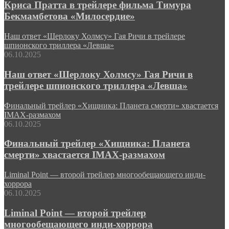
Криса Пратта в трейлере фильма Тимура
Бекмамбетова «Милосердие»
Наш ответ «Шерлоку Холмсу» Гая Ричи в трейлере
шпионского триллера «Левша»
06.10.2025
Наш ответ «Шерлоку Холмсу» Гая Ричи в
трейлере шпионского триллера «Левша»
Финальный трейлер «Хищника: Планета смерти» хвастается
IMAX-размахом
06.10.2025
Финальный трейлер «Хищника: Планета
смерти» хвастается IMAX-размахом
Liminal Point — второй трейлер многообещающего инди-
хоррора
06.10.2025
Liminal Point — второй трейлер
многообещающего инди-хоррора