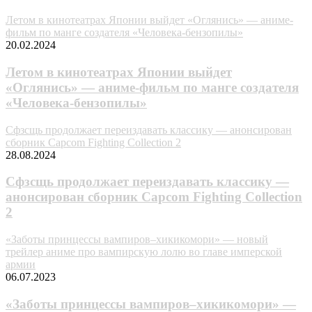
Летом в кинотеатрах Японии выйдет «Оглянись» — аниме-
фильм по манге создателя «Человека-бензопилы»
20.02.2024
Летом в кинотеатрах Японии выйдет
«Оглянись» — аниме-фильм по манге создателя
«Человека-бензопилы»
Сфзсщь продолжает переиздавать классику — анонсирован
сборник Capcom Fighting Collection 2
28.08.2024
Сфзсщь продолжает переиздавать классику —
анонсирован сборник Capcom Fighting Collection
2
«Заботы принцессы вампиров–хикикомори» — новый
трейлер аниме про вампирскую лолю во главе имперской
армии
06.07.2023
«Заботы принцессы вампиров–хикикомори» —