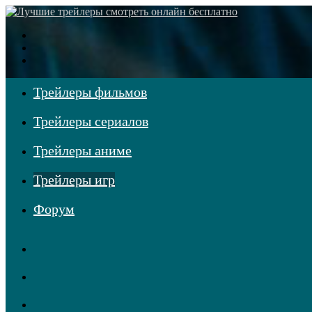
Меню
Поиск
фильмов
Войти
Трейлеры фильмов
Трейлеры сериалов
Трейлеры аниме
Трейлеры игр
Форум
RSS
Telegram
Одноклассники