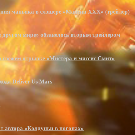
ния маньяка в слэшере «Максин XXX» (трейлер)
 другом мире» обзавелось вторым трейлером
в свежем отрывке «Мистера и миссис Смит»
ода Deliver Us Mars
а
от автора «Колдуньи в погонах»