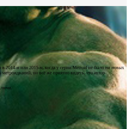
а
 в 2014-м или 2015-м, когда у серии Metroid не было ни новых
х метроидваний, но всё же приятно видеть, что автор
ключи.