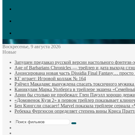
vk.com
Twitter
Facebook
Воскресенье, 9 августа 2026
Новые
Запущен предзаказ русской версии настольного фэнтези
Age of Barbarians Chronicles — трейлер и дата выхода сл
Анонсирована новая часть Dissidia Final Fantasy… прост
КГ играет: Игровой коллаж № 164
Рэйчел Макадамс вынуждена спасать токсичного мужика
Каникулам Марка Уолберга в трейлере экшена «Семейны
Арни бы столько не пробежал: Глен Пауэлл хорошо держи
«Домовенок Кузя 2» в первом трейлер показывает клини
Бен Кингсли спасает! Marvel показала трейлере сериала 
Ребекка Фергюсон определяет степень вины Криса Пратт
Поиск
Sidebar
фильмов
Случайный