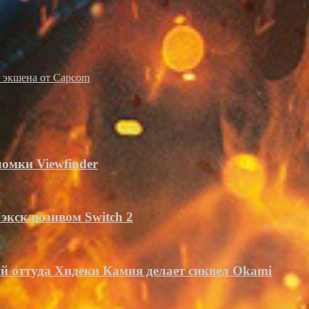
о экшена от Capcom
омки Viewfinder
 эксклюзивом Switch 2
ий оттуда Хидеки Камия делает сиквел Okami