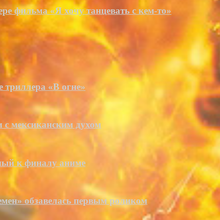
ре фильма «Я хочу танцевать с кем-то»
е триллера «В огне»
и с мексиканским духом
ный к финалу аниме
емен» обзавелась первым роликом