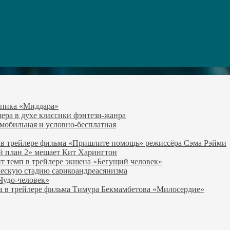
-эпика «Миддара»
эшера в духе классики фэнтези-жанра
о мобильная и условно-бесплатная
 в трейлере фильма «Пришлите помощь» режиссёра Сэма Рэйми
й план 2» мешает Кит Харингтон
т темп в трейлере экшена «Бегущий человек»
ческую стадию сарикоандреасянизма
«Чудо-человек»
а в трейлере фильма Тимура Бекмамбетова «Милосердие»