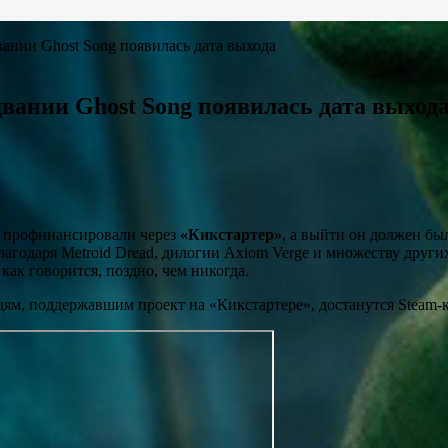
вании Ghost Song появилась дата выхода
вании Ghost Song появилась дата выход
ру профинансировали через
«Кикстартер»
, а выйти он должен был
лагодаря Metroid Dread, дилогии Axiom Verge и множеству други
 как говорится, поздно, чем никогда.
юдям, поддержавшим проект на «Кикстартере», достанутся Steam-