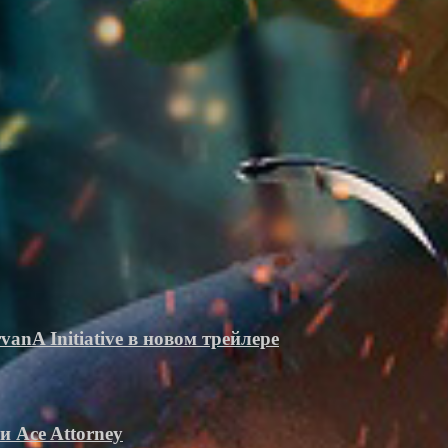
vanA Initiative в новом трейлере
 Ace Attorney