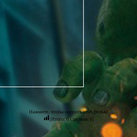
Нажмите, чтобы оценить этот фильм!
[Итого:
0
Средняя:
0
]