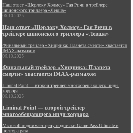
Наш ответ «Шерлоку Холмсу» Гая Ричи в трейлере
шпионского триллера «Левша»
06.10.2025
Наш ответ «Шерлоку Холмсу» Гая Ричи в
трейлере шпионского триллера «Левша»
Финальный трейлер «Хищника: Планета смерти» хвастается
IMAX-размахом
06.10.2025
Финальный трейлер «Хищника: Планета
смерти» хвастается IMAX-размахом
Liminal Point — второй трейлер многообещающего инди-
хоррора
06.10.2025
Liminal Point — второй трейлер
многообещающего инди-хоррора
Microsoft поднимает цену подписки Game Pass Ultimate в
полтора раза