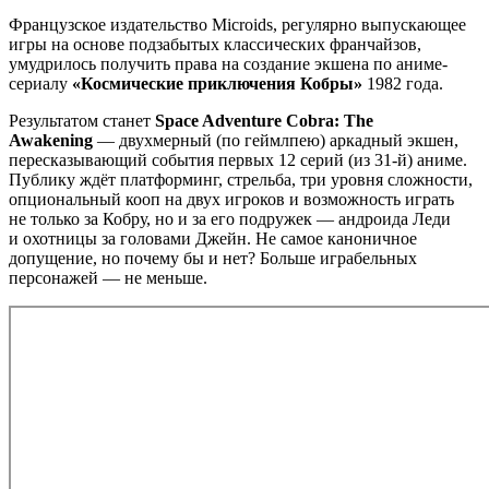
Французское издательство Microids, регулярно выпускающее
игры на основе подзабытых классических франчайзов,
умудрилось получить права на создание экшена по аниме-
сериалу
«Космические приключения Кобры»
1982 года.
Результатом станет
Space Adventure Cobra: The
Awakening
— двухмерный (по геймлпею) аркадный экшен,
пересказывающий события первых 12 серий (из 31-й) аниме.
Публику ждёт платформинг, стрельба, три уровня сложности,
опциональный кооп на двух игроков и возможность играть
не только за Кобру, но и за его подружек — андроида Леди
и охотницы за головами Джейн. Не самое каноничное
допущение, но почему бы и нет? Больше играбельных
персонажей — не меньше.