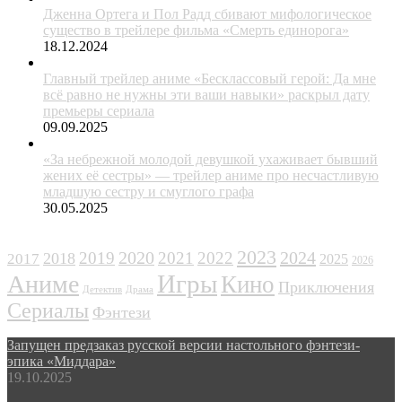
Дженна Ортега и Пол Радд сбивают мифологическое
существо в трейлере фильма «Смерть единорога»
18.12.2024
Главный трейлер аниме «Бесклассовый герой: Да мне
всё равно не нужны эти ваши навыки» раскрыл дату
премьеры сериала
09.09.2025
«За небрежной молодой девушкой ухаживает бывший
жених её сестры» — трейлер аниме про несчастливую
младшую сестру и смуглого графа
30.05.2025
ЖАНРЫ
2023
2024
2019
2020
2021
2022
2018
2017
2025
2026
Игры
Аниме
Кино
Приключения
Детектив
Драма
Сериалы
Фэнтези
Запущен предзаказ русской версии настольного фэнтези-
эпика «Миддара»
19.10.2025