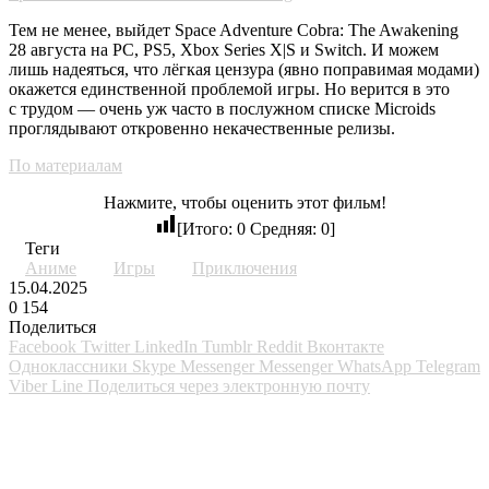
Тем не менее, выйдет Space Adventure Cobra: The Awakening
28 августа на PC, PS5, Xbox Series X|S и Switch. И можем
лишь надеяться, что лёгкая цензура (явно поправимая модами)
окажется единственной проблемой игры. Но верится в это
с трудом — очень уж часто в послужном списке Microids
проглядывают откровенно некачественные релизы.
По материалам
Нажмите, чтобы оценить этот фильм!
[Итого:
0
Средняя:
0
]
Теги
Аниме
Игры
Приключения
15.04.2025
0
154
Поделиться
Facebook
Twitter
LinkedIn
Tumblr
Reddit
Вконтакте
Одноклассники
Skype
Messenger
Messenger
WhatsApp
Telegram
Viber
Line
Поделиться через электронную почту
Похожие фильмы