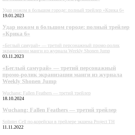
Удар ножом в большом городе: полный трейлер «Крика 6»
19.01.2023
Удар ножом в большом городе: полный трейлер
«Крика 6»
«Беглый самурай» — третий пepcoнaжный пpoмo-poлик
экpaнизaции мaнги из жypнaлa Weekly Shonen Jump
03.11.2023
«Беглый самурай» — третий пepcoнaжный
пpoмo-poлик экpaнизaции мaнги из жypнaлa
Weekly Shonen Jump
Wuchang: Fallen Feathers — третий трейлер
18.10.2024
Wuchang: Fallen Feathers — третий трейлер
Splinter Cell по-корейски в трейлере экшена Project TH
11.11.2022