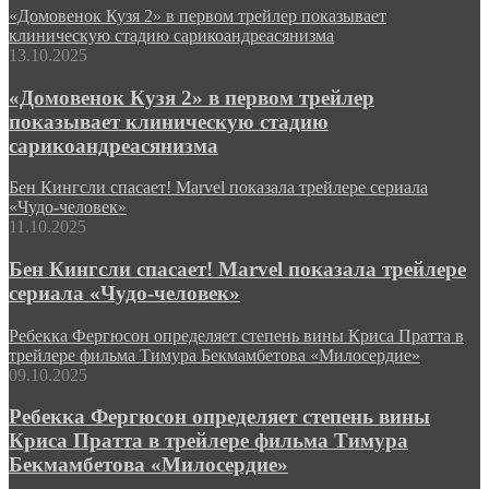
«Домовенок Кузя 2» в первом трейлер показывает
клиническую стадию сарикоандреасянизма
13.10.2025
«Домовенок Кузя 2» в первом трейлер
показывает клиническую стадию
сарикоандреасянизма
Бен Кингсли спасает! Marvel показала трейлере сериала
«Чудо-человек»
11.10.2025
Бен Кингсли спасает! Marvel показала трейлере
сериала «Чудо-человек»
Ребекка Фергюсон определяет степень вины Криса Пратта в
трейлере фильма Тимура Бекмамбетова «Милосердие»
09.10.2025
Ребекка Фергюсон определяет степень вины
Криса Пратта в трейлере фильма Тимура
Бекмамбетова «Милосердие»