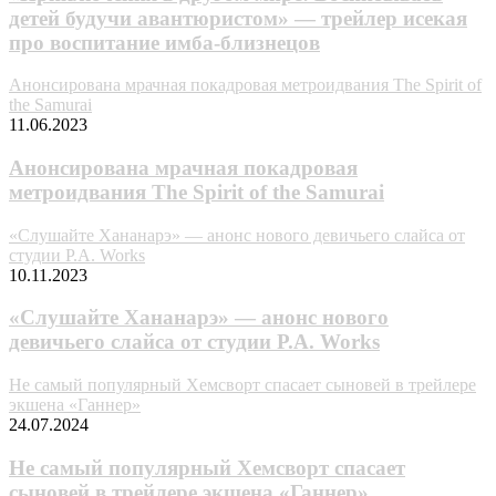
детей будучи авантюристом» — трейлер исекая
про воспитание имба-близнецов
Анонсирована мрачная покадровая метроидвания The Spirit of
the Samurai
11.06.2023
Анонсирована мрачная покадровая
метроидвания The Spirit of the Samurai
«Слушайте Хананарэ» — анонс нового девичьего слайса от
студии P.A. Works
10.11.2023
«Слушайте Хананарэ» — анонс нового
девичьего слайса от студии P.A. Works
Не самый популярный Хемсворт спасает сыновей в трейлере
экшена «Ганнер»
24.07.2024
Не самый популярный Хемсворт спасает
сыновей в трейлере экшена «Ганнер»