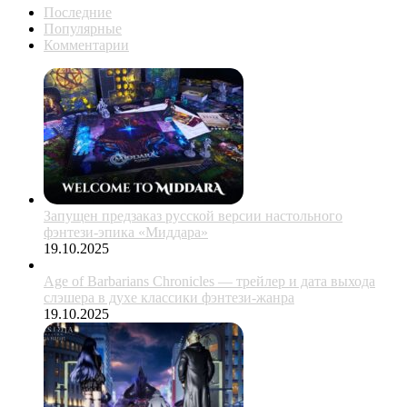
Последние
Популярные
Комментарии
Запущен предзаказ русской версии настольного
фэнтези-эпика «Миддара»
19.10.2025
Age of Barbarians Chronicles — трейлер и дата выхода
слэшера в духе классики фэнтези-жанра
19.10.2025