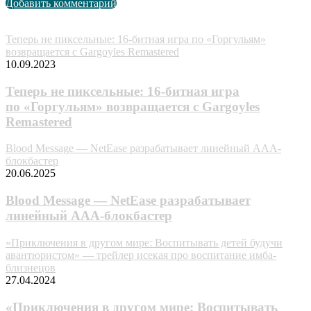
Добавить комментарий
Случайные анонсы
Теперь не пиксельные: 16-битная игра по «Горгульям»
возвращается с Gargoyles Remastered
10.09.2023
Теперь не пиксельные: 16-битная игра
по «Горгульям» возвращается с Gargoyles
Remastered
Blood Message — NetEase разрабатывает линейный AAA-
блокбастер
20.06.2025
Blood Message — NetEase разрабатывает
линейный AAA-блокбастер
«Приключения в другом мире: Воспитывать детей будучи
авантюристом» — трейлер исекая про воспитание имба-
близнецов
27.04.2024
«Приключения в другом мире: Воспитывать