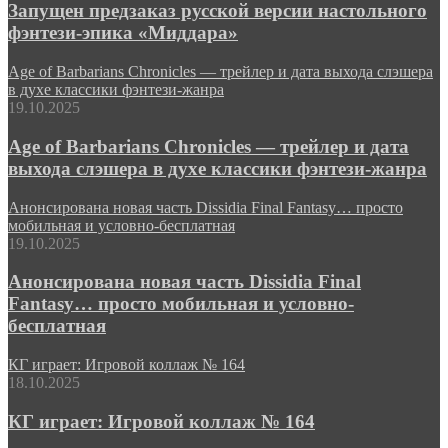
Запущен предзаказ русской версии настольного
фэнтези-эпика «Миддара»
Age of Barbarians Chronicles — трейлер и дата выхода слэшера
в духе классики фэнтези-жанра
19.10.2025
Age of Barbarians Chronicles — трейлер и дата
выхода слэшера в духе классики фэнтези-жанра
Анонсирована новая часть Dissidia Final Fantasy… просто
мобильная и условно-бесплатная
19.10.2025
Анонсирована новая часть Dissidia Final
Fantasy… просто мобильная и условно-
бесплатная
КГ играет: Игровой коллаж № 164
18.10.2025
КГ играет: Игровой коллаж № 164