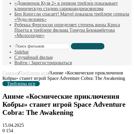
«Домовенок Кузя 2» в первом трейлер показывает
клиническую стадию сарикоандреасянизма
Бен Кингсли спасает! Marvel показала трейлере сериала
«Чудо-человек»
Ребекка Фергюсон определяет степень вины Криса
Пратта в трейлере фильма Тимура Бекмамбетова
«Милосердие»
Поиск фильмов
Sidebar
Случайный фильм
Войти / Зарегистрироваться
Главная
/
Трейлеры игр
/
Аниме «Космические приключения
Кобры» станет игрой Space Adventure Cobra: The Awakening
Трейлеры игр
Аниме «Космические приключения
Кобры» станет игрой Space Adventure
Cobra: The Awakening
15.04.2025
0
154