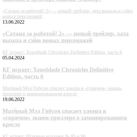
«Сатана за работой! 2» — новый трейлер, дата выхода и сэйю
новых персонажей
13.06.2022
«Сатана за работой! 2» — новый трейлер, дата
выхода и сэйю новых персонажей
КГ играет: Xenoblade Chronicles Definitive Edition, часть 6
05.04.2024
КГ играет: Xenoblade Chronicles Definitive
Edition, часть 6
Матёрый Мэл Гибсон спасает хакера в «горячем» экшен-
триллере о заминированном кресле
19.06.2022
Матёрый Мэл Гибсон спасает хакера в
«горячем» экшен-триллере о заминированном
кресле
КГ играет: Игровые коллажи № 95 и 96