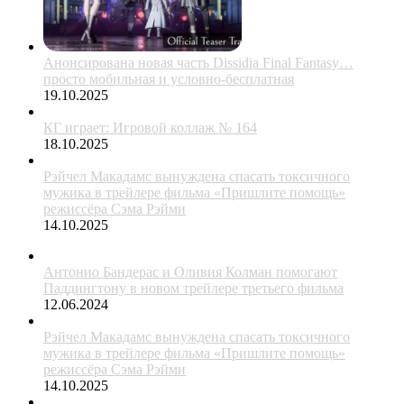
Анонсирована новая часть Dissidia Final Fantasy…
просто мобильная и условно-бесплатная
19.10.2025
КГ играет: Игровой коллаж № 164
18.10.2025
Рэйчел Макадамс вынуждена спасать токсичного
мужика в трейлере фильма «Пришлите помощь»
режиссёра Сэма Рэйми
14.10.2025
Антонио Бандерас и Оливия Колман помогают
Паддингтону в новом трейлере третьего фильма
12.06.2024
Рэйчел Макадамс вынуждена спасать токсичного
мужика в трейлере фильма «Пришлите помощь»
режиссёра Сэма Рэйми
14.10.2025