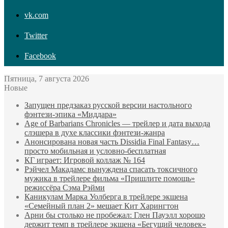
vk.com
Twitter
Facebook
Пятница, 7 августа 2026
Новые
Запущен предзаказ русской версии настольного
фэнтези-эпика «Миддара»
Age of Barbarians Chronicles — трейлер и дата выхода
слэшера в духе классики фэнтези-жанра
Анонсирована новая часть Dissidia Final Fantasy…
просто мобильная и условно-бесплатная
КГ играет: Игровой коллаж № 164
Рэйчел Макадамс вынуждена спасать токсичного
мужика в трейлере фильма «Пришлите помощь»
режиссёра Сэма Рэйми
Каникулам Марка Уолберга в трейлере экшена
«Семейный план 2» мешает Кит Харингтон
Арни бы столько не пробежал: Глен Пауэлл хорошо
держит темп в трейлере экшена «Бегущий человек»